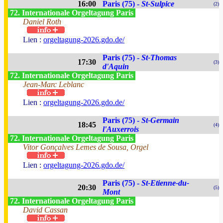
16:00
Paris (75) -
St-Sulpice
(2)
72. Internationale Orgeltagung Paris
Daniel Roth
Lien :
orgeltagung-2026.gdo.de/
Paris (75) -
St-Thomas
17:30
(3)
d'Aquin
72. Internationale Orgeltagung Paris
Jean-Marc Leblanc
Lien :
orgeltagung-2026.gdo.de/
Paris (75) -
St-Germain
18:45
(4)
l'Auxerrois
72. Internationale Orgeltagung Paris
Vitor Gonçalves Lemes de Sousa, Orgel
Lien :
orgeltagung-2026.gdo.de/
Paris (75) -
St-Etienne-du-
20:30
(5)
Mont
72. Internationale Orgeltagung Paris
David Cassan