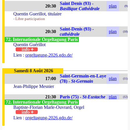
Saint Denis (93) -
20:30
plan
(9)
Basilique Cathédrale
Quentin Guerillot, titulaire
- Libre participation
Saint-Denis (93) -
20:30
plan
(10)
cathédrale
72. Internationale Orgeltagung Paris
Quentin Guérillot
Lien :
orgeltagung-2026.gdo.de/
Samedi 8 Août 2026
Saint-Germain-en-Laye
17:00
plan
(11)
(78) -
St-Germain
Jean-Philippe Mesnier
21:30
Paris (75) -
St-Eustache
plan
(12)
72. Internationale Orgeltagung Paris
Baptiste-Florian Marle-Ouvrard, Orgel
Lien :
orgeltagung-2026.gdo.de/