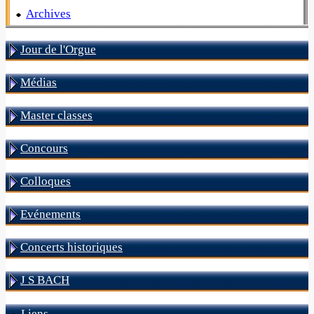
Archives
Jour de l'Orgue
Médias
Master classes
Concours
Colloques
Evénements
Concerts historiques
J S BACH
Liens