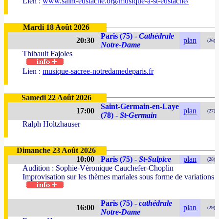
Lien :
www.saint-eustache.org/musique-a-st-eustache/
Mardi 18 Août 2026
Paris (75) -
Cathédrale
20:30
plan
(26)
Notre-Dame
Thibault Fajoles
Lien :
musique-sacree-notredamedeparis.fr
Samedi 22 Août 2026
Saint-Germain-en-Laye
17:00
plan
(27)
(78) -
St-Germain
Ralph Holtzhauser
Dimanche 23 Août 2026
10:00
Paris (75) -
St-Sulpice
plan
(28)
Audition : Sophie-Véronique Cauchefer-Choplin
Improvisation sur les thèmes mariales sous forme de variations
Paris (75) -
cathédrale
16:00
plan
(29)
Notre-Dame