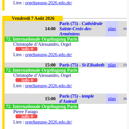
Lien :
orgeltagung-2026.gdo.de/
Vendredi 7 Août 2026
Paris (75) -
Cathédrale
14:00
Sainte-Croix-des-
plan
(6)
Arméniens
72. Internationale Orgeltagung Paris
Christophe d’Alessandro, Orgel
Lien :
orgeltagung-2026.gdo.de/
15:00
Paris (75) -
St-Elisabeth
plan
(7)
72. Internationale Orgeltagung Paris
Christophe d’Alessandro, Orgel
Lien :
orgeltagung-2026.gdo.de/
Paris (75) -
temple
15:00
plan
(8)
d'Auteuil
72. Internationale Orgeltagung Paris
Pierre Farago
Lien :
orgeltagung-2026.gdo.de/