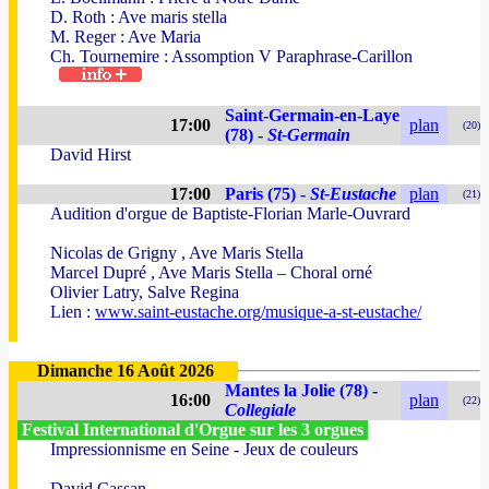
D. Roth : Ave maris stella
M. Reger : Ave Maria
Ch. Tournemire : Assomption V Paraphrase-Carillon
Saint-Germain-en-Laye
17:00
plan
(20)
(78) -
St-Germain
David Hirst
17:00
Paris (75) -
St-Eustache
plan
(21)
Audition d'orgue de Baptiste-Florian Marle-Ouvrard
Nicolas de Grigny , Ave Maris Stella
Marcel Dupré , Ave Maris Stella – Choral orné
Olivier Latry, Salve Regina
Lien :
www.saint-eustache.org/musique-a-st-eustache/
Dimanche 16 Août 2026
Mantes la Jolie (78) -
16:00
plan
(22)
Collegiale
Festival International d'Orgue sur les 3 orgues
Impressionnisme en Seine - Jeux de couleurs
David Cassan