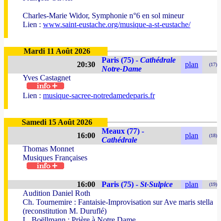
Charles-Marie Widor, Symphonie n°6 en sol mineur
Lien :
www.saint-eustache.org/musique-a-st-eustache/
Mardi 11 Août 2026
Paris (75) -
Cathédrale
20:30
plan
(17)
Notre-Dame
Yves Castagnet
Lien :
musique-sacree-notredamedeparis.fr
Samedi 15 Août 2026
Meaux (77) -
16:00
plan
(18)
Cathédrale
Thomas Monnet
Musiques Françaises
16:00
Paris (75) -
St-Sulpice
plan
(19)
Audition Daniel Roth
Ch. Tournemire : Fantaisie-Improvisation sur Ave maris stella
(reconstitution M. Duruflé)
L. Boëllmann : Prière à Notre Dame