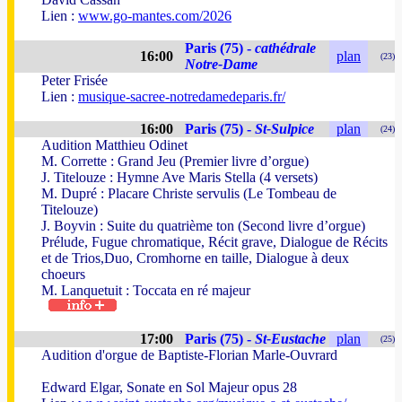
Lien :
www.go-mantes.com/2026
Paris (75) -
cathédrale
16:00
plan
(23)
Notre-Dame
Peter Frisée
Lien :
musique-sacree-notredamedeparis.fr/
16:00
Paris (75) -
St-Sulpice
plan
(24)
Audition Matthieu Odinet
M. Corrette : Grand Jeu (Premier livre d’orgue)
J. Titelouze : Hymne Ave Maris Stella (4 versets)
M. Dupré : Placare Christe servulis (Le Tombeau de
Titelouze)
J. Boyvin : Suite du quatrième ton (Second livre d’orgue)
Prélude, Fugue chromatique, Récit grave, Dialogue de Récits
et de Trios,Duo, Cromhorne en taille, Dialogue à deux
choeurs
M. Lanquetuit : Toccata en ré majeur
17:00
Paris (75) -
St-Eustache
plan
(25)
Audition d'orgue de Baptiste-Florian Marle-Ouvrard
Edward Elgar, Sonate en Sol Majeur opus 28