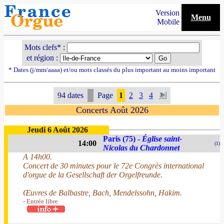
Version
Menu
Mobile
Mots clefs* :
et région :
* Dates (j/mm/aaaa) et/ou mots classés du plus important au moins important
94 dates
Page
1
2
3
4
Concerts Août 2026
Jeudi 6 Août 2026
Paris (75) -
Église saint-
14:00
(1)
Nicolas du Chardonnet
A 14h00.
Concert de 30 minutes pour le 72e Congrès international
d'orgue de la Gesellschaft der Orgelfreunde.
Œuvres de Balbastre, Bach, Mendelssohn, Hakim.
- Entrée libre