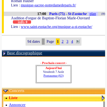
Roman Hauser
Lien :
musique-sacree-notredamedeparis.fr/
17:00
Paris (75) -
St-Eustache
plan
(30)
Audition d'orgue de Baptiste-Florian Marle-Ouvrard
Lien :
www.saint-eustache.org/musique-a-st-eustache/
94 dates
Page
1
2
3
4
Base discographique
- Prochain concert -
Aujourd'hui
Vendredi 7 Août
Pontaumur (63)
Concerts
Liste
Annoncer