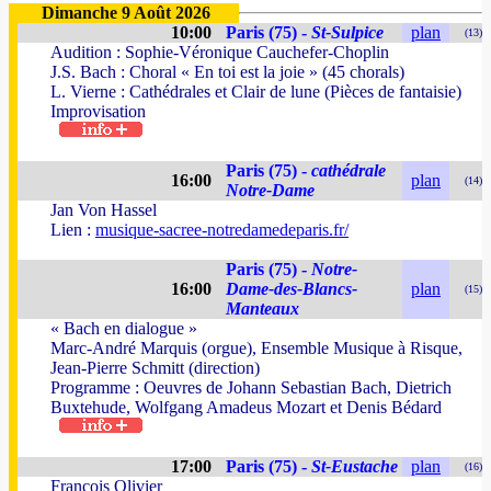
Dimanche 9 Août 2026
10:00
Paris (75) -
St-Sulpice
plan
(13)
Audition : Sophie-Véronique Cauchefer-Choplin
J.S. Bach : Choral « En toi est la joie » (45 chorals)
L. Vierne : Cathédrales et Clair de lune (Pièces de fantaisie)
Improvisation
Paris (75) -
cathédrale
16:00
plan
(14)
Notre-Dame
Jan Von Hassel
Lien :
musique-sacree-notredamedeparis.fr/
Paris (75) -
Notre-
16:00
Dame-des-Blancs-
plan
(15)
Manteaux
« Bach en dialogue »
Marc-André Marquis (orgue), Ensemble Musique à Risque,
Jean-Pierre Schmitt (direction)
Programme : Oeuvres de Johann Sebastian Bach, Dietrich
Buxtehude, Wolfgang Amadeus Mozart et Denis Bédard
17:00
Paris (75) -
St-Eustache
plan
(16)
François Olivier