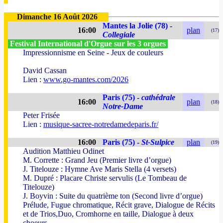
Dimanche 16 Août 2026
Mantes la Jolie (78) -
16:00
plan
(17)
Collegiale
Festival International d'Orgue sur les 3 orgues
Impressionnisme en Seine - Jeux de couleurs
David Cassan
Lien :
www.go-mantes.com/2026
Paris (75) -
cathédrale
16:00
plan
(18)
Notre-Dame
Peter Frisée
Lien :
musique-sacree-notredamedeparis.fr/
16:00
Paris (75) -
St-Sulpice
plan
(19)
Audition Matthieu Odinet
M. Corrette : Grand Jeu (Premier livre d’orgue)
J. Titelouze : Hymne Ave Maris Stella (4 versets)
M. Dupré : Placare Christe servulis (Le Tombeau de
Titelouze)
J. Boyvin : Suite du quatrième ton (Second livre d’orgue)
Prélude, Fugue chromatique, Récit grave, Dialogue de Récits
et de Trios,Duo, Cromhorne en taille, Dialogue à deux
choeurs