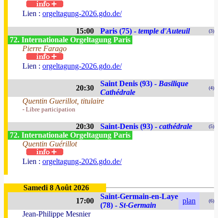
Lien :
orgeltagung-2026.gdo.de/
15:00
Paris (75) -
temple d'Auteuil
(3)
72. Internationale Orgeltagung Paris
Pierre Farago
Lien :
orgeltagung-2026.gdo.de/
Saint Denis (93) -
Basilique
20:30
(4)
Cathédrale
Quentin Guerillot, titulaire
- Libre participation
20:30
Saint-Denis (93) -
cathédrale
(5)
72. Internationale Orgeltagung Paris
Quentin Guérillot
Lien :
orgeltagung-2026.gdo.de/
Samedi 8 Août 2026
Saint-Germain-en-Laye
17:00
plan
(6)
(78) -
St-Germain
Jean-Philippe Mesnier