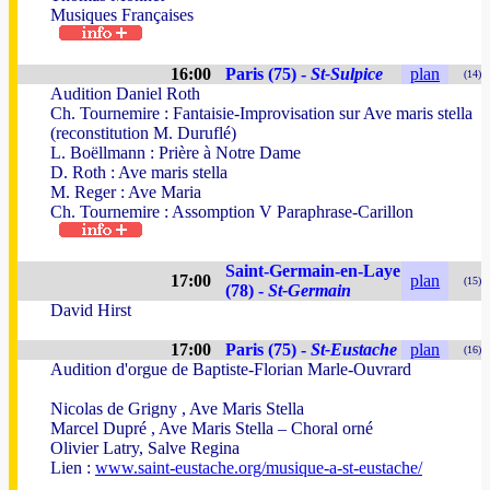
Musiques Françaises
16:00
Paris (75) -
St-Sulpice
plan
(14)
Audition Daniel Roth
Ch. Tournemire : Fantaisie-Improvisation sur Ave maris stella
(reconstitution M. Duruflé)
L. Boëllmann : Prière à Notre Dame
D. Roth : Ave maris stella
M. Reger : Ave Maria
Ch. Tournemire : Assomption V Paraphrase-Carillon
Saint-Germain-en-Laye
17:00
plan
(15)
(78) -
St-Germain
David Hirst
17:00
Paris (75) -
St-Eustache
plan
(16)
Audition d'orgue de Baptiste-Florian Marle-Ouvrard
Nicolas de Grigny , Ave Maris Stella
Marcel Dupré , Ave Maris Stella – Choral orné
Olivier Latry, Salve Regina
Lien :
www.saint-eustache.org/musique-a-st-eustache/