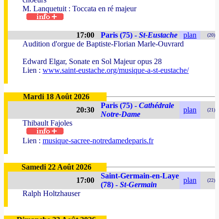
M. Lanquetuit : Toccata en ré majeur
17:00
Paris (75) -
St-Eustache
plan
(20)
Audition d'orgue de Baptiste-Florian Marle-Ouvrard
Edward Elgar, Sonate en Sol Majeur opus 28
Lien :
www.saint-eustache.org/musique-a-st-eustache/
Mardi 18 Août 2026
Paris (75) -
Cathédrale
20:30
plan
(21)
Notre-Dame
Thibault Fajoles
Lien :
musique-sacree-notredamedeparis.fr
Samedi 22 Août 2026
Saint-Germain-en-Laye
17:00
plan
(22)
(78) -
St-Germain
Ralph Holtzhauser