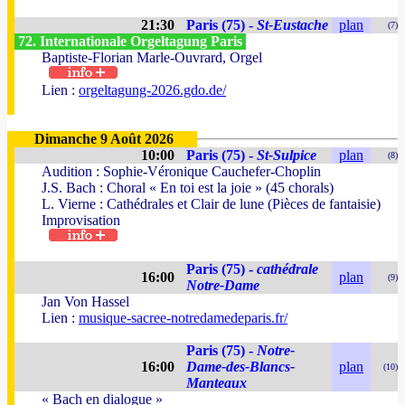
21:30
Paris (75) -
St-Eustache
plan
(7)
72. Internationale Orgeltagung Paris
Baptiste-Florian Marle-Ouvrard, Orgel
Lien :
orgeltagung-2026.gdo.de/
Dimanche 9 Août 2026
10:00
Paris (75) -
St-Sulpice
plan
(8)
Audition : Sophie-Véronique Cauchefer-Choplin
J.S. Bach : Choral « En toi est la joie » (45 chorals)
L. Vierne : Cathédrales et Clair de lune (Pièces de fantaisie)
Improvisation
Paris (75) -
cathédrale
16:00
plan
(9)
Notre-Dame
Jan Von Hassel
Lien :
musique-sacree-notredamedeparis.fr/
Paris (75) -
Notre-
16:00
Dame-des-Blancs-
plan
(10)
Manteaux
« Bach en dialogue »