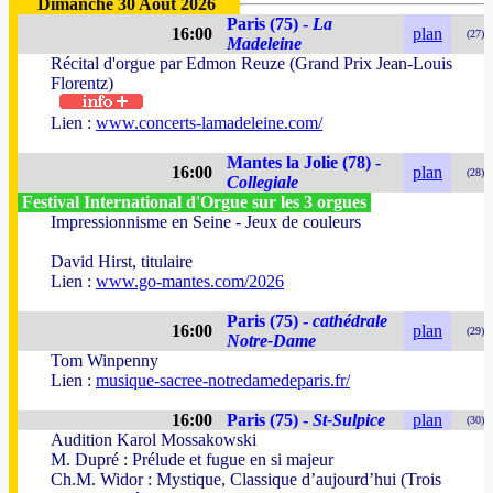
Dimanche 30 Août 2026
Paris (75) -
La
16:00
plan
(27)
Madeleine
Récital d'orgue par Edmon Reuze (Grand Prix Jean-Louis
Florentz)
Lien :
www.concerts-lamadeleine.com/
Mantes la Jolie (78) -
16:00
plan
(28)
Collegiale
Festival International d'Orgue sur les 3 orgues
Impressionnisme en Seine - Jeux de couleurs
David Hirst, titulaire
Lien :
www.go-mantes.com/2026
Paris (75) -
cathédrale
16:00
plan
(29)
Notre-Dame
Tom Winpenny
Lien :
musique-sacree-notredamedeparis.fr/
16:00
Paris (75) -
St-Sulpice
plan
(30)
Audition Karol Mossakowski
M. Dupré : Prélude et fugue en si majeur
Ch.M. Widor : Mystique, Classique d’aujourd’hui (Trois