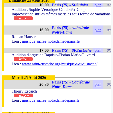
Dimanche 23 Août 2026
10:00
Paris (75) -
St-Sulpice
plan
(23)
Audition : Sophie-Véronique Cauchefer-Choplin
Improvisation sur les thèmes mariales sous forme de variations
Paris (75) -
cathédrale
16:00
plan
(24)
Notre-Dame
Roman Hauser
Lien :
musique-sacree-notredamedeparis.fr/
17:00
Paris (75) -
St-Eustache
plan
(25)
Audition d'orgue de Baptiste-Florian Marle-Ouvrard
Lien :
www.saint-eustache.org/musique-a-st-eustache/
Mardi 25 Août 2026
Paris (75) -
Cathédrale
20:30
plan
(26)
Notre-Dame
Thierry Escaich
Lien :
musique-sacree-notredamedeparis.fr