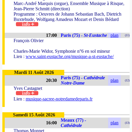
Marc-André Marquis (orgue), Ensemble Musique à Risque,
Jean-Pierre Schmitt (direction)
Programme : Oeuvres de Johann Sebastian Bach, Dietrich
Buxtehude, Wolfgang Amadeus Mozart et Denis Bédard
17:00
Paris (75) -
St-Eustache
plan
(11)
François Olivier
Charles-Marie Widor, Symphonie n°6 en sol mineur
Lien :
www.saint-eustache.org/musique-a-st-eustache/
Mardi 11 Août 2026
Paris (75) -
Cathédrale
20:30
plan
(12)
Notre-Dame
Yves Castagnet
Lien :
musique-sacree-notredamedeparis.fr
Samedi 15 Août 2026
Meaux (77) -
16:00
plan
(13)
Cathédrale
Thomas Monnet