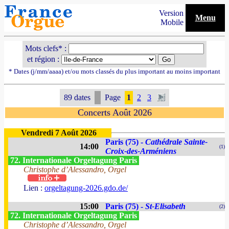
Version
Menu
Mobile
Mots clefs* :
et région :
* Dates (j/mm/aaaa) et/ou mots classés du plus important au moins important
89 dates
Page
1
2
3
Concerts Août 2026
Vendredi 7 Août 2026
Paris (75) -
Cathédrale Sainte-
14:00
(1)
Croix-des-Arméniens
72. Internationale Orgeltagung Paris
Christophe d’Alessandro, Orgel
Lien :
orgeltagung-2026.gdo.de/
15:00
Paris (75) -
St-Elisabeth
(2)
72. Internationale Orgeltagung Paris
Christophe d’Alessandro, Orgel