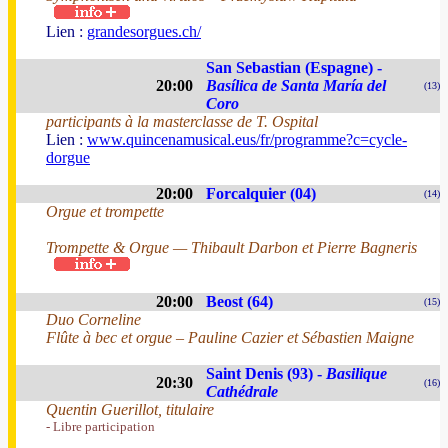
Lien :
grandesorgues.ch/
San Sebastian (Espagne) -
20:00
Basílica de Santa María del
(13)
Coro
participants à la masterclasse de T. Ospital
Lien :
www.quincenamusical.eus/fr/programme?c=cycle-
dorgue
20:00
Forcalquier (04)
(14)
Orgue et trompette
Trompette & Orgue — Thibault Darbon et Pierre Bagneris
20:00
Beost (64)
(15)
Duo Corneline
Flûte à bec et orgue – Pauline Cazier et Sébastien Maigne
Saint Denis (93) -
Basilique
20:30
(16)
Cathédrale
Quentin Guerillot, titulaire
- Libre participation