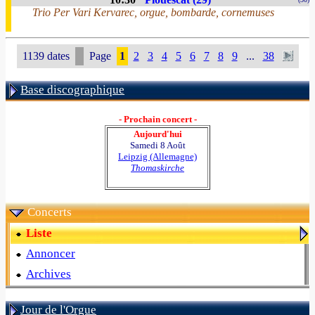
Trio Per Vari Kervarec, orgue, bombarde, cornemuses
1139 dates
Page
1
2
3
4
5
6
7
8
9
...
38
Base discographique
- Prochain concert -
Aujourd'hui
Samedi 8 Août
Leipzig (Allemagne)
Thomaskirche
Concerts
Liste
Annoncer
Archives
Jour de l'Orgue