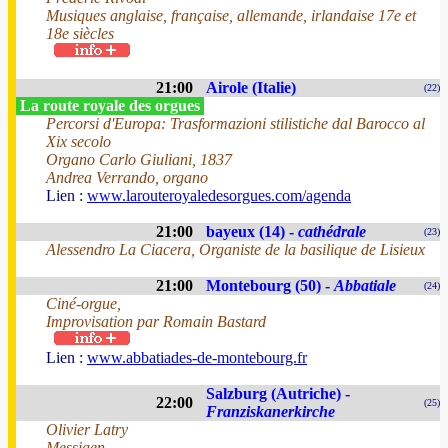
Musiques anglaise, française, allemande, irlandaise 17e et
18e siècles
21:00
Airole (Italie)
(22)
La route royale des orgues
Percorsi d'Europa: Trasformazioni stilistiche dal Barocco al
Xix secolo
Organo Carlo Giuliani, 1837
Andrea Verrando, organo
Lien :
www.larouteroyaledesorgues.com/agenda
21:00
bayeux (14) -
cathédrale
(23)
Alessendro La Ciacera, Organiste de la basilique de Lisieux
21:00
Montebourg (50) -
Abbatiale
(24)
Ciné-orgue,
Improvisation par Romain Bastard
Lien :
www.abbatiades-de-montebourg.fr
Salzburg (Autriche) -
22:00
(25)
Franziskanerkirche
Olivier Latry
Messiaen