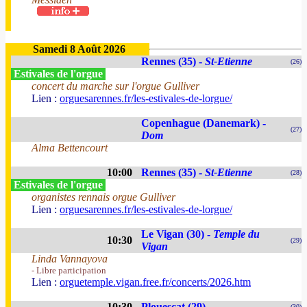
Samedi 8 Août 2026
Rennes (35) -
St-Etienne
(26)
Estivales de l'orgue
concert du marche sur l'orgue Gulliver
Lien :
orguesarennes.fr/les-estivales-de-lorgue/
Copenhague (Danemark) -
(27)
Dom
Alma Bettencourt
10:00
Rennes (35) -
St-Etienne
(28)
Estivales de l'orgue
organistes rennais orgue Gulliver
Lien :
orguesarennes.fr/les-estivales-de-lorgue/
Le Vigan (30) -
Temple du
10:30
(29)
Vigan
Linda Vannayova
- Libre participation
Lien :
orguetemple.vigan.free.fr/concerts/2026.htm
10:30
Plouescat (29)
(30)