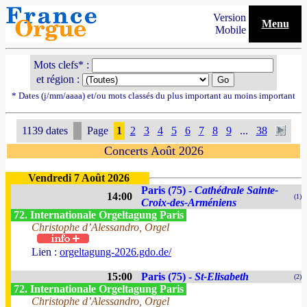
Version
Menu
Mobile
Mots clefs* :
et région :
* Dates (j/mm/aaaa) et/ou mots classés du plus important au moins important
1139 dates
Page
1
2
3
4
5
6
7
8
9
...
38
Concerts Août 2026
Vendredi 7 Août 2026
Paris (75) -
Cathédrale Sainte-
14:00
(1)
Croix-des-Arméniens
72. Internationale Orgeltagung Paris
Christophe d’Alessandro, Orgel
Lien :
orgeltagung-2026.gdo.de/
15:00
Paris (75) -
St-Elisabeth
(2)
72. Internationale Orgeltagung Paris
Christophe d’Alessandro, Orgel