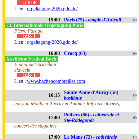
Lien :
orgeltagung-2026.gdo.de/
15:00
Paris (75) -
temple d'Auteuil
(3)
72. Internationale Orgeltagung Paris
Pierre Farago
Lien :
orgeltagung-2026.gdo.de/
16:00
Crocq (63)
(4)
Xxviiième Festival Bach
Emmanuel Arakélian,
clavecin
Lien :
www.bachencombrailles.com
Sainte-Anne d'Auray (56) -
16:15
(5)
basilique
baryton Matthieu Auvray et Antoine Joly aux claviers,
Poitiers (86) -
cathedrale et
17:00
(6)
Ste-Radegonde
concert des stagiaires
17:00
Le Mans (72) -
cathédrale
(7)