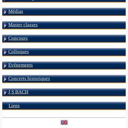
Médias
Master classes
Concours
Colloques
Evénements
Concerts historiques
J S BACH
Liens