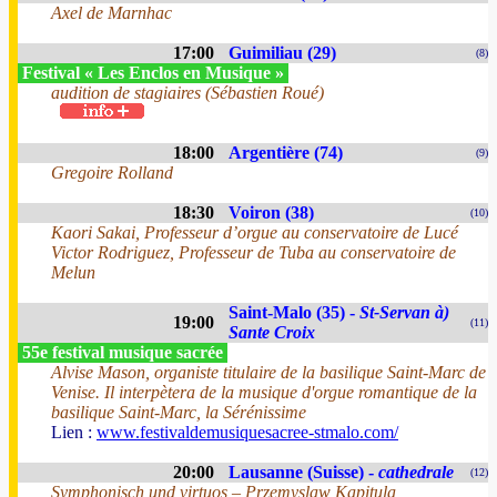
Axel de Marnhac
17:00
Guimiliau (29)
(8)
Festival « Les Enclos en Musique »
audition de stagiaires (Sébastien Roué)
18:00
Argentière (74)
(9)
Gregoire Rolland
18:30
Voiron (38)
(10)
Kaori Sakai, Professeur d’orgue au conservatoire de Lucé
Victor Rodriguez, Professeur de Tuba au conservatoire de
Melun
Saint-Malo (35) -
St-Servan à)
19:00
(11)
Sante Croix
55e festival musique sacrée
Alvise Mason, organiste titulaire de la basilique Saint-Marc de
Venise. Il interpètera de la musique d'orgue romantique de la
basilique Saint-Marc, la Sérénissime
Lien :
www.festivaldemusiquesacree-stmalo.com/
20:00
Lausanne (Suisse) -
cathedrale
(12)
Symphonisch und virtuos – Przemyslaw Kapitula