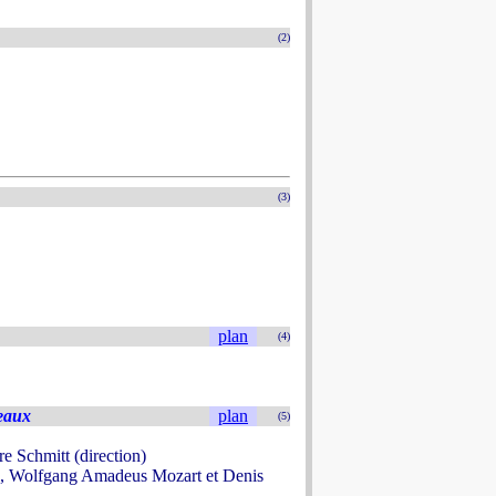
(2)
(3)
plan
(4)
eaux
plan
(5)
 Schmitt (direction)
e, Wolfgang Amadeus Mozart et Denis