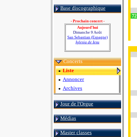
Base discographique
72
- Prochain concert -
Aujourd'hui
Dimanche 9 Août
San Sebastian (Espagne)
Iglesia de Iesu
Concerts
Liste
Annoncer
Archives
Jour de l'Orgue
Médias
Master classes