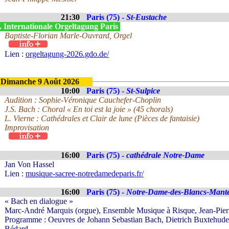
21:30
Paris (75) -
St-Eustache
. Internationale Orgeltagung Paris
Baptiste-Florian Marle-Ouvrard, Orgel
Lien :
orgeltagung-2026.gdo.de/
Dimanche 9 Août 2026
10:00
Paris (75) -
St-Sulpice
Audition : Sophie-Véronique Cauchefer-Choplin
J.S. Bach : Choral « En toi est la joie » (45 chorals)
L. Vierne : Cathédrales et Clair de lune (Pièces de fantaisie)
Improvisation
16:00
Paris (75) -
cathédrale Notre-Dame
Jan Von Hassel
Lien :
musique-sacree-notredamedeparis.fr/
16:00
Paris (75) -
Notre-Dame-des-Blancs-Mant
« Bach en dialogue »
Marc-André Marquis (orgue), Ensemble Musique à Risque, Jean-Pierre
Programme : Oeuvres de Johann Sebastian Bach, Dietrich Buxtehud
Bédard