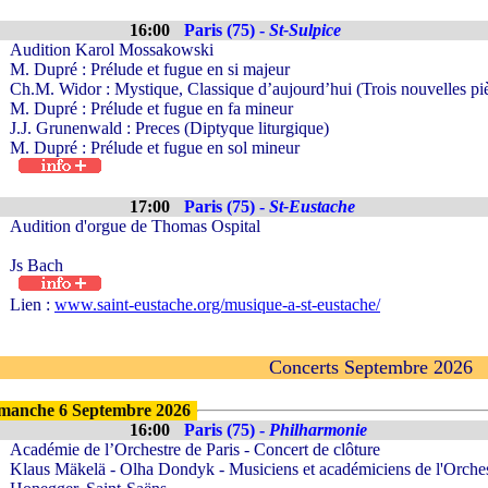
16:00
Paris (75) -
St-Sulpice
Audition Karol Mossakowski
M. Dupré : Prélude et fugue en si majeur
Ch.M. Widor : Mystique, Classique d’aujourd’hui (Trois nouvelles pi
M. Dupré : Prélude et fugue en fa mineur
J.J. Grunenwald : Preces (Diptyque liturgique)
M. Dupré : Prélude et fugue en sol mineur
17:00
Paris (75) -
St-Eustache
Audition d'orgue de Thomas Ospital
Js Bach
Lien :
www.saint-eustache.org/musique-a-st-eustache/
Concerts Septembre 2026
manche 6 Septembre 2026
16:00
Paris (75) -
Philharmonie
Académie de l’Orchestre de Paris - Concert de clôture
Klaus Mäkelä - Olha Dondyk - Musiciens et académiciens de l'Orchest