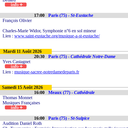
17:00
Paris (75) -
St-Eustache
François Olivier
Charles-Marie Widor, Symphonie n°6 en sol mineur
Lien :
www.saint-eustache.org/musique-a-st-eustache/
Mardi 11 Août 2026
20:30
Paris (75) -
Cathédrale Notre-Dame
Yves Castagnet
Lien :
musique-sacree-notredamedeparis.fr
Samedi 15 Août 2026
16:00
Meaux (77) -
Cathédrale
Thomas Monnet
Musiques Françaises
16:00
Paris (75) -
St-Sulpice
Audition Daniel Roth