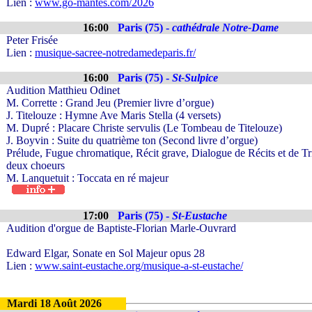
Lien :
www.go-mantes.com/2026
16:00
Paris (75) -
cathédrale Notre-Dame
Peter Frisée
Lien :
musique-sacree-notredamedeparis.fr/
16:00
Paris (75) -
St-Sulpice
Audition Matthieu Odinet
M. Corrette : Grand Jeu (Premier livre d’orgue)
J. Titelouze : Hymne Ave Maris Stella (4 versets)
M. Dupré : Placare Christe servulis (Le Tombeau de Titelouze)
J. Boyvin : Suite du quatrième ton (Second livre d’orgue)
Prélude, Fugue chromatique, Récit grave, Dialogue de Récits et de T
deux choeurs
M. Lanquetuit : Toccata en ré majeur
17:00
Paris (75) -
St-Eustache
Audition d'orgue de Baptiste-Florian Marle-Ouvrard
Edward Elgar, Sonate en Sol Majeur opus 28
Lien :
www.saint-eustache.org/musique-a-st-eustache/
Mardi 18 Août 2026