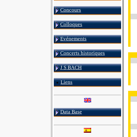
Concours
Colloques
Evénements
Concerts historiques
J S BACH
Liens
Data Base