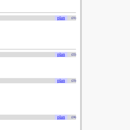
plan
(21)
plan
(22)
plan
(23)
plan
(24)