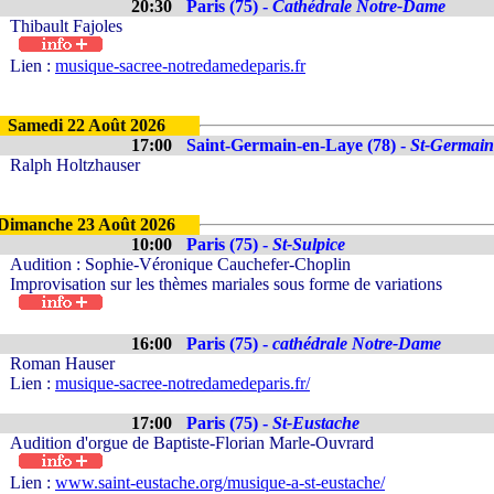
20:30
Paris (75) -
Cathédrale Notre-Dame
Thibault Fajoles
Lien :
musique-sacree-notredamedeparis.fr
Samedi 22 Août 2026
17:00
Saint-Germain-en-Laye (78) -
St-Germain
Ralph Holtzhauser
Dimanche 23 Août 2026
10:00
Paris (75) -
St-Sulpice
Audition : Sophie-Véronique Cauchefer-Choplin
Improvisation sur les thèmes mariales sous forme de variations
16:00
Paris (75) -
cathédrale Notre-Dame
Roman Hauser
Lien :
musique-sacree-notredamedeparis.fr/
17:00
Paris (75) -
St-Eustache
Audition d'orgue de Baptiste-Florian Marle-Ouvrard
Lien :
www.saint-eustache.org/musique-a-st-eustache/