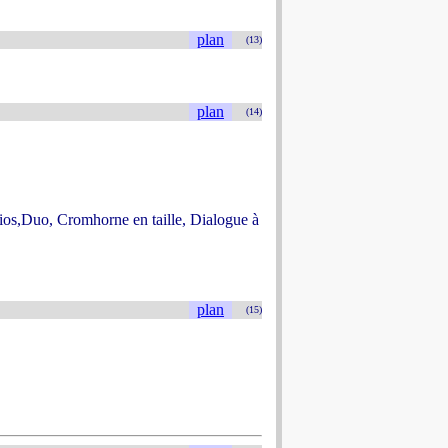
plan
(13)
plan
(14)
rios,Duo, Cromhorne en taille, Dialogue à
plan
(15)