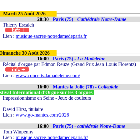
Mardi 25 Août 2026
20:30
Paris (75) -
Cathédrale Notre-Dame
Thierry Escaich
Lien :
musique-sacree-notredamedeparis.fr
Dimanche 30 Août 2026
16:00
Paris (75) -
La Madeleine
Récital d'orgue par Edmon Reuze (Grand Prix Jean-Louis Florentz)
Lien :
www.concerts-lamadeleine.com/
16:00
Mantes la Jolie (78) -
Collegiale
tival International d'Orgue sur les 3 orgues
Impressionnisme en Seine - Jeux de couleurs
David Hirst, titulaire
Lien :
www.go-mantes.com/2026
16:00
Paris (75) -
cathédrale Notre-Dame
Tom Winpenny
Lien :
musique-sacree-notredamedeparis.fr/