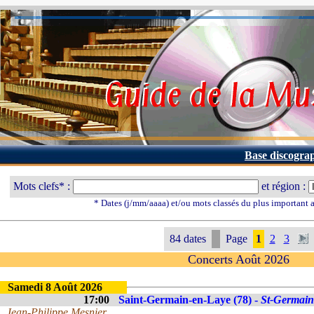
Base discogra
Mots clefs* :
et région :
* Dates (j/mm/aaaa) et/ou mots classés du plus important
84 dates
Page
1
2
3
Concerts Août 2026
Samedi 8 Août 2026
17:00
Saint-Germain-en-Laye (78) -
St-Germain
Jean-Philippe Mesnier