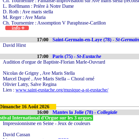
Ch. Tournemire : Fantaisie-Improvisation sur Ave maris stella (recons
L. Boëllmann : Prière à Notre Dame
D. Roth : Ave maris stella
M. Reger : Ave Maria
Ch. Tournemire : Assomption V Paraphrase-Carillon
17:00
Saint-Germain-en-Laye (78) -
St-Germain
David Hirst
17:00
Paris (75) -
St-Eustache
Audition d'orgue de Baptiste-Florian Marle-Ouvrard
Nicolas de Grigny , Ave Maris Stella
Marcel Dupré , Ave Maris Stella – Choral orné
Olivier Latry, Salve Regina
Lien :
www.saint-eustache.org/musique-a-st-eustache/
Dimanche 16 Août 2026
16:00
Mantes la Jolie (78) -
Collegiale
tival International d'Orgue sur les 3 orgues
Impressionnisme en Seine - Jeux de couleurs
David Cassan