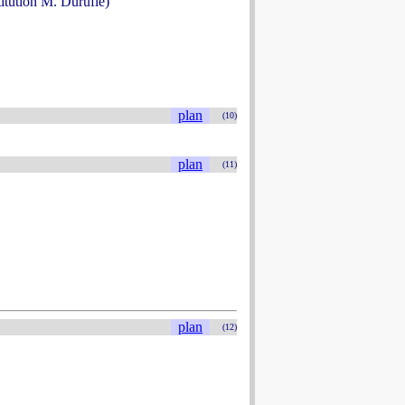
titution M. Duruflé)
plan
(10)
plan
(11)
plan
(12)