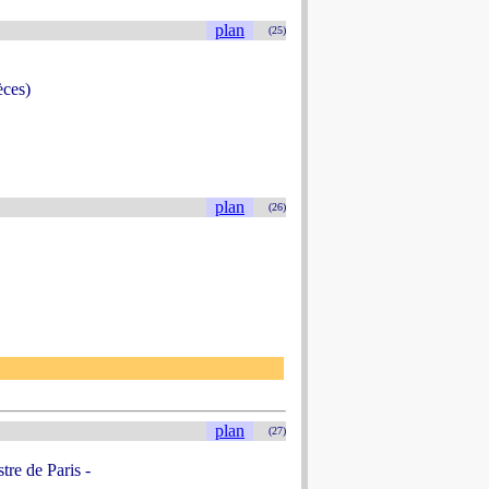
plan
(25)
èces)
plan
(26)
plan
(27)
re de Paris -