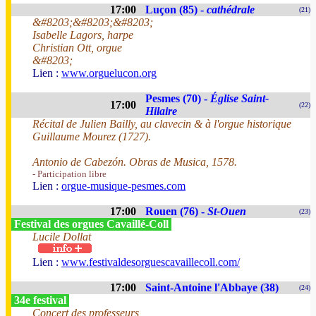
17:00
Luçon (85) -
cathédrale
(21)
&#8203;&#8203;&#8203;
Isabelle Lagors, harpe
Christian Ott, orgue
&#8203;
Lien :
www.orguelucon.org
Pesmes (70) -
Église Saint-
17:00
(22)
Hilaire
Récital de Julien Bailly, au clavecin & à l'orgue historique
Guillaume Mourez (1727).
Antonio de Cabezón. Obras de Musica, 1578.
- Participation libre
Lien :
orgue-musique-pesmes.com
17:00
Rouen (76) -
St-Ouen
(23)
Festival des orgues Cavaillé-Coll
Lucile Dollat
Lien :
www.festivaldesorguescavaillecoll.com/
17:00
Saint-Antoine l'Abbaye (38)
(24)
34e festival
Concert des professeurs