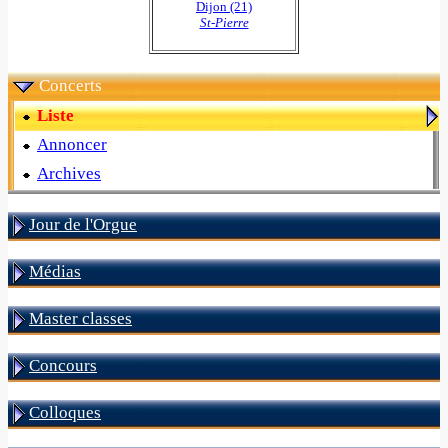
Dijon (21)
St-Pierre
Concerts
Liste
Annoncer
Archives
Jour de l'Orgue
Médias
Master classes
Concours
Colloques