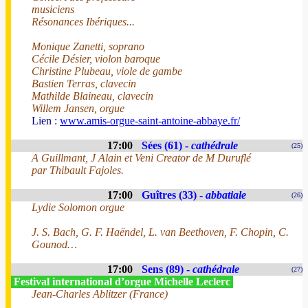
musiciens
Résonances Ibériques...
Monique Zanetti, soprano
Cécile Désier, violon baroque
Christine Plubeau, viole de gambe
Bastien Terras, clavecin
Mathilde Blaineau, clavecin
Willem Jansen, orgue
Lien :
www.amis-orgue-saint-antoine-abbaye.fr/
17:00
Sées (61) -
cathédrale
(25)
A Guillmant, J Alain et Veni Creator de M Duruflé
par Thibault Fajoles.
17:00
Guîtres (33) -
abbatiale
(26)
Lydie Solomon orgue
J. S. Bach, G. F. Haëndel, L. van Beethoven, F. Chopin, C.
Gounod…
17:00
Sens (89) -
cathédrale
(27)
Festival international d’orgue Michelle Leclerc
Jean-Charles Ablitzer (France)