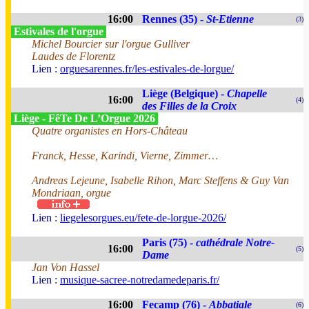
16:00
Rennes (35) -
St-Etienne
(3)
Estivales de l'orgue
Michel Bourcier sur l'orgue Gulliver
Laudes de Florentz
Lien :
orguesarennes.fr/les-estivales-de-lorgue/
Liège (Belgique) -
Chapelle
16:00
(4)
des Filles de la Croix
Liège - FêTe De L’Orgue 2026
Quatre organistes en Hors-Château
Franck, Hesse, Karindi, Vierne, Zimmer…
Andreas Lejeune, Isabelle Rihon, Marc Steffens & Guy Van
Mondriaan, orgue
Lien :
liegelesorgues.eu/fete-de-lorgue-2026/
Paris (75) -
cathédrale Notre-
16:00
(5)
Dame
Jan Von Hassel
Lien :
musique-sacree-notredamedeparis.fr/
16:00
Fecamp (76) -
Abbatiale
(6)