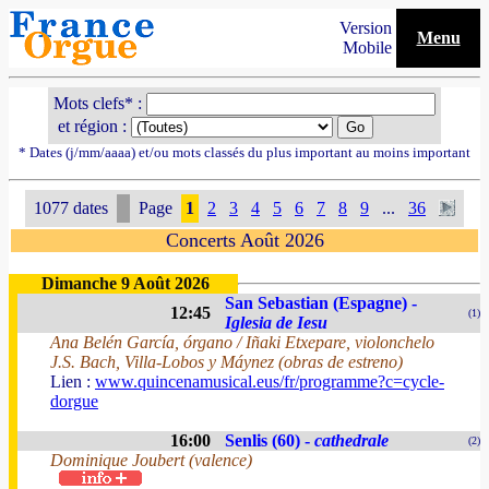
Version
Menu
Mobile
Mots clefs* :
et région :
* Dates (j/mm/aaaa) et/ou mots classés du plus important au moins important
1077 dates
Page
1
2
3
4
5
6
7
8
9
...
36
Concerts Août 2026
Dimanche 9 Août 2026
San Sebastian (Espagne) -
12:45
(1)
Iglesia de Iesu
Ana Belén García, órgano / Iñaki Etxepare, violonchelo
J.S. Bach, Villa-Lobos y Máynez (obras de estreno)
Lien :
www.quincenamusical.eus/fr/programme?c=cycle-
dorgue
16:00
Senlis (60) -
cathedrale
(2)
Dominique Joubert (valence)