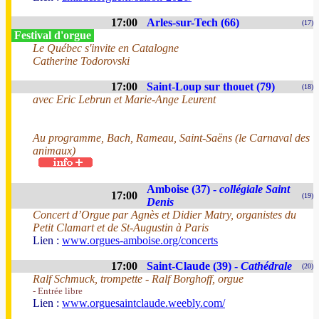
17:00
Arles-sur-Tech (66)
(17)
Festival d'orgue
Le Québec s'invite en Catalogne
Catherine Todorovski
17:00
Saint-Loup sur thouet (79)
(18)
avec Eric Lebrun et Marie-Ange Leurent
Au programme, Bach, Rameau, Saint-Saëns (le Carnaval des
animaux)
Amboise (37) -
collégiale Saint
17:00
(19)
Denis
Concert d’Orgue par Agnès et Didier Matry, organistes du
Petit Clamart et de St-Augustin à Paris
Lien :
www.orgues-amboise.org/concerts
17:00
Saint-Claude (39) -
Cathédrale
(20)
Ralf Schmuck, trompette - Ralf Borghoff, orgue
- Entrée libre
Lien :
www.orguesaintclaude.weebly.com/