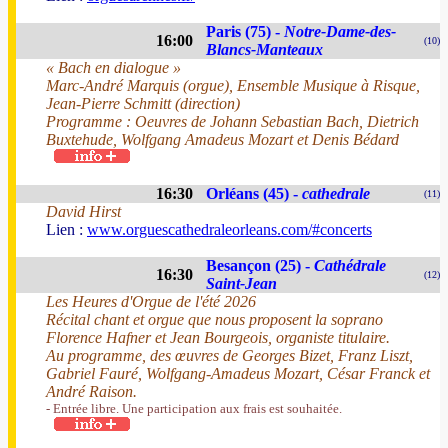
Paris (75) -
Notre-Dame-des-
16:00
(10)
Blancs-Manteaux
« Bach en dialogue »
Marc-André Marquis (orgue), Ensemble Musique à Risque,
Jean-Pierre Schmitt (direction)
Programme : Oeuvres de Johann Sebastian Bach, Dietrich
Buxtehude, Wolfgang Amadeus Mozart et Denis Bédard
16:30
Orléans (45) -
cathedrale
(11)
David Hirst
Lien :
www.orguescathedraleorleans.com/#concerts
Besançon (25) -
Cathédrale
16:30
(12)
Saint-Jean
Les Heures d'Orgue de l'été 2026
Récital chant et orgue que nous proposent la soprano
Florence Hafner et Jean Bourgeois, organiste titulaire.
Au programme, des œuvres de Georges Bizet, Franz Liszt,
Gabriel Fauré, Wolfgang-Amadeus Mozart, César Franck et
André Raison.
- Entrée libre. Une participation aux frais est souhaitée.