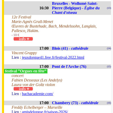
Bruxelles - Wollumé-Saint-
16:30
Pierre (Belgique) -
Église du
(13)
Chant d'oiseau
12e Festival
Marie-Agnès Grall-Menet
Œuvres de Buxtehude, Bach, Mendelssohn, Langlais,
Pallesco, Hakim.
- 10 €
17:00
Blois (41) -
cathédrale
(14)
Vincent Grappy
Lien :
jeuxdorgue41.free.fr/festival-2022.html
17:00
Pont de l'Arche (76)
(15)
festival ”Orgues en fête”
concert
Fabien Desseaux (Les Andelys)
Laura von der Goltz violon
Lien :
bachacademie.com/
17:00
Chambery (73) -
cathédrale
(16)
Freddy Echelberger – Marseille
Lien :
amisdelorgue.fr/saison-2026/