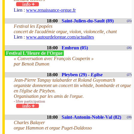
Lien :
www.renaissance-orgue.fr
18:00
Saint-Julien-du-Sault (89)
(25)
Festival les Epopées
concert de l'académie orgue, violon, violoncelle, chant
Lien :
www.autourdelorgue.com/actualites
18:00
Embrun (05)
(26)
Festival L’Heure de l’Orgue
« Conversation avec François Couperin »
par Benoit Dumon
18:00
Pleyben (29) -
Eglise
(27)
Jean-Pierre Tanguy talabarder et Roland Guyomarch
organiste donneront un concert tin whistle, bombarde et orgue
en l'église de Pleyben.
Organisation par les amis de l'orgue.
- libre participation
18:00
Saint-Antonin-Noble-Val (82)
(28)
Charles Balayer
orgue Hammon et orgue Puget-Daldosso