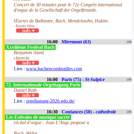
Concert de 30 minutes pour le 72e Congrès international
d'orgue de la Gesellschaft der Orgelfreunde.
Œuvres de Balbastre, Bach, Mendelssohn, Hakim.
- Entrée libre
16:00
Miremont (63)
(18)
Xxviiième Festival Bach
Benjamin Alard
clavecin
Lien :
www.bachencombrailles.com
16:00
Paris (75) -
St-Sulpice
(19)
72. Internationale Orgeltagung Paris
Daniel Roth
Lien :
orgeltagung-2026.gdo.de/
16:30
Coutances (50) -
cathedrale
(20)
Les Estivales de musique sacrée
récital d’orgue : Jean L’Ange propose u
Bach, Widor...