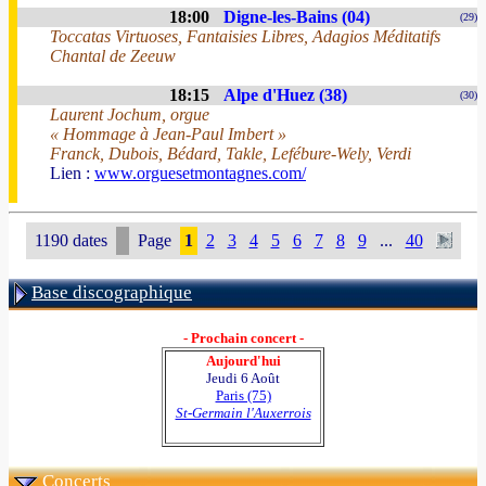
18:00
Digne-les-Bains (04)
(29)
Toccatas Virtuoses, Fantaisies Libres, Adagios Méditatifs
Chantal de Zeeuw
18:15
Alpe d'Huez (38)
(30)
Laurent Jochum, orgue
« Hommage à Jean-Paul Imbert »
Franck, Dubois, Bédard, Takle, Lefébure-Wely, Verdi
Lien :
www.orguesetmontagnes.com/
1190 dates
Page
1
2
3
4
5
6
7
8
9
...
40
Base discographique
- Prochain concert -
Aujourd'hui
Jeudi 6 Août
Paris (75)
St-Germain l'Auxerrois
Concerts