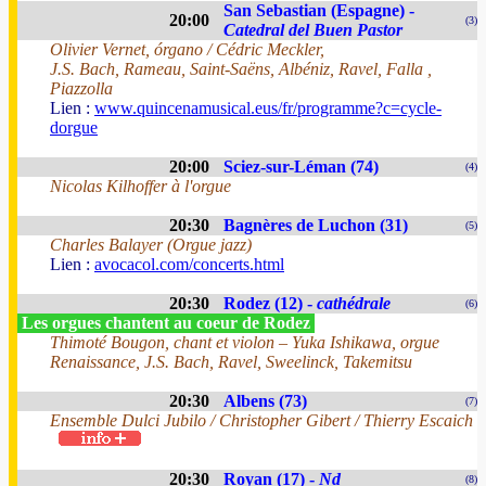
San Sebastian (Espagne) -
20:00
(3)
Catedral del Buen Pastor
Olivier Vernet, órgano / Cédric Meckler,
J.S. Bach, Rameau, Saint-Saëns, Albéniz, Ravel, Falla ,
Piazzolla
Lien :
www.quincenamusical.eus/fr/programme?c=cycle-
dorgue
20:00
Sciez-sur-Léman (74)
(4)
Nicolas Kilhoffer à l'orgue
20:30
Bagnères de Luchon (31)
(5)
Charles Balayer (Orgue jazz)
Lien :
avocacol.com/concerts.html
20:30
Rodez (12) -
cathédrale
(6)
Les orgues chantent au coeur de Rodez
Thimoté Bougon, chant et violon – Yuka Ishikawa, orgue
Renaissance, J.S. Bach, Ravel, Sweelinck, Takemitsu
20:30
Albens (73)
(7)
Ensemble Dulci Jubilo / Christopher Gibert / Thierry Escaich
20:30
Royan (17) -
Nd
(8)