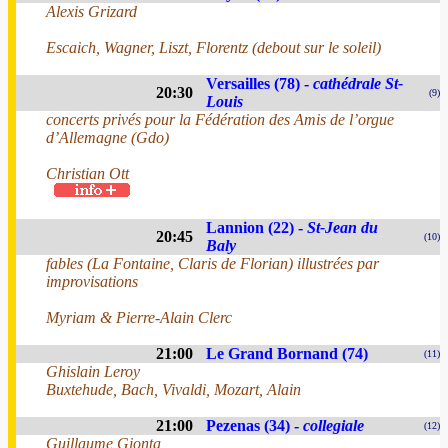
Alexis Grizard
Escaich, Wagner, Liszt, Florentz (debout sur le soleil)
Versailles (78) -
cathédrale St-
20:30
(9)
Louis
concerts privés pour la Fédération des Amis de l’orgue
d’Allemagne (Gdo)
Christian Ott
Lannion (22) -
St-Jean du
20:45
(10)
Baly
fables (La Fontaine, Claris de Florian) illustrées par
improvisations
Myriam & Pierre-Alain Clerc
21:00
Le Grand Bornand (74)
(11)
Ghislain Leroy
Buxtehude, Bach, Vivaldi, Mozart, Alain
21:00
Pezenas (34) -
collegiale
(12)
Guillaume Gionta