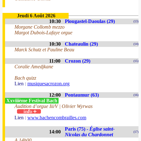
Jeudi 6 Août 2026
10:30
Plougastel-Daoulas (29)
(13)
Morgane Collomb mezzo
Margot Dubois-Lafaye orgue
10:30
Chateaulin (29)
(14)
Marck Schutz et Pauline Beau
11:00
Crozon (29)
(15)
Coralie Amedjkane
Bach quizz
Lien :
musiquesacrozon.org
12:00
Pontaumur (63)
(16)
Xxviiième Festival Bach
Audition d’orgue Iii/V | Olivier Wyrwas
Lien :
www.bachencombrailles.com
Paris (75) -
Église saint-
14:00
(17)
Nicolas du Chardonnet
A 14h00.