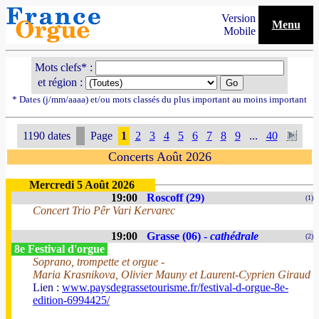
Version
Menu
Mobile
Mots clefs* :
et région :
* Dates (j/mm/aaaa) et/ou mots classés du plus important au moins important
1190 dates
Page
1
2
3
4
5
6
7
8
9
...
40
Concerts Août 2026
Mercredi 5 Août 2026
19:00
Roscoff (29)
(1)
Concert Trio Pêr Vari Kervarec
19:00
Grasse (06) -
cathédrale
(2)
8e Festival d'orgue
Soprano, trompette et orgue -
Maria Krasnikova, Olivier Mauny et Laurent-Cyprien Giraud
Lien :
www.paysdegrassetourisme.fr/festival-d-orgue-8e-
edition-6994425/