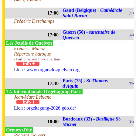
Gand (Belgique) -
Cathédrale
17:00
(21)
Saint Bavon
Frédéric Deschamps
Guern (56) -
sanctuaire de
17:00
(22)
Quelven
Les Jeudis de Quelven
Frédéric Munoz
Répertoire baroque
- Participation libre aux frais
Lien :
www.orgue-de-quelven.org
Paris (75) -
St-Thomas
17:30
(23)
d'Aquin
72. Internationale Orgeltagung Paris
Jean-Marc Leblanc
Lien :
orgeltagung-2026.gdo.de/
Bordeaux (33) -
Basilique St-
18:00
(24)
Michel
Orgues d'été
Richard Gowers