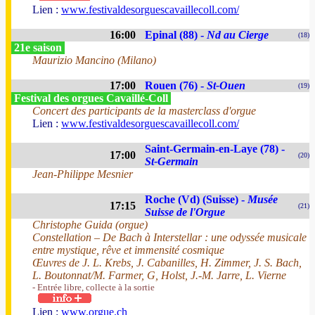
Lien :
www.festivaldesorguescavaillecoll.com/
16:00
Epinal (88) -
Nd au Cierge
(18)
21e saison
Maurizio Mancino (Milano)
17:00
Rouen (76) -
St-Ouen
(19)
Festival des orgues Cavaillé-Coll
Concert des participants de la masterclass d'orgue
Lien :
www.festivaldesorguescavaillecoll.com/
Saint-Germain-en-Laye (78) -
17:00
(20)
St-Germain
Jean-Philippe Mesnier
Roche (Vd) (Suisse) -
Musée
17:15
(21)
Suisse de l'Orgue
Christophe Guida (orgue)
Constellation – De Bach à Interstellar : une odyssée musicale
entre mystique, rêve et immensité cosmique
Œuvres de J. L. Krebs, J. Cabanilles, H. Zimmer, J. S. Bach,
L. Boutonnat/M. Farmer, G, Holst, J.-M. Jarre, L. Vierne
- Entrée libre, collecte à la sortie
Lien :
www.orgue.ch