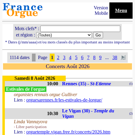
Version
Menu
Mobile
Mots clefs* :
et région :
* Dates (j/mm/aaaa) et/ou mots classés du plus important au moins important
1114 dates
Page
1
2
3
4
5
6
7
8
9
...
38
Concerts Août 2026
Samedi 8 Août 2026
10:00
Rennes (35) -
St-Etienne
(1)
Estivales de l'orgue
organistes rennais orgue Gulliver
Lien :
orguesarennes.fr/les-estivales-de-lorgue/
Le Vigan (30) -
Temple du
10:30
(2)
Vigan
Linda Vannayova
- Libre participation
Lien :
orguetemple.vigan.free.fr/concerts/2026.htm