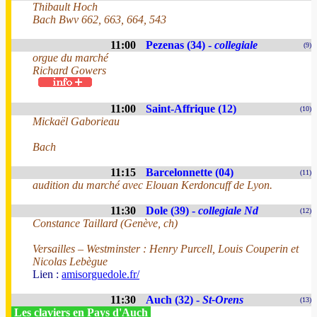
Thibault Hoch
Bach Bwv 662, 663, 664, 543
11:00
Pezenas (34) -
collegiale
(9)
orgue du marché
Richard Gowers
11:00
Saint-Affrique (12)
(10)
Mickaël Gaborieau
Bach
11:15
Barcelonnette (04)
(11)
audition du marché avec Elouan Kerdoncuff de Lyon.
11:30
Dole (39) -
collegiale Nd
(12)
Constance Taillard (Genève, ch)
Versailles – Westminster : Henry Purcell, Louis Couperin et
Nicolas Lebègue
Lien :
amisorguedole.fr/
11:30
Auch (32) -
St-Orens
(13)
Les claviers en Pays d'Auch