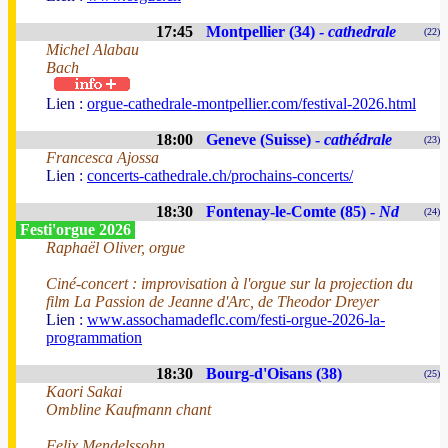
17:45
Montpellier (34) -
cathedrale
(22)
Michel Alabau
Bach
Lien :
orgue-cathedrale-montpellier.com/festival-2026.html
18:00
Geneve (Suisse) -
cathédrale
(23)
Francesca Ajossa
Lien :
concerts-cathedrale.ch/prochains-concerts/
18:30
Fontenay-le-Comte (85) -
Nd
(24)
Festi'orgue 2026
Raphaël Oliver, orgue
Ciné-concert : improvisation à l'orgue sur la projection du
film La Passion de Jeanne d'Arc, de Theodor Dreyer
Lien :
www.assochamadeflc.com/festi-orgue-2026-la-
programmation
18:30
Bourg-d'Oisans (38)
(25)
Kaori Sakai
Ombline Kaufmann chant
Felix Mendelssohn