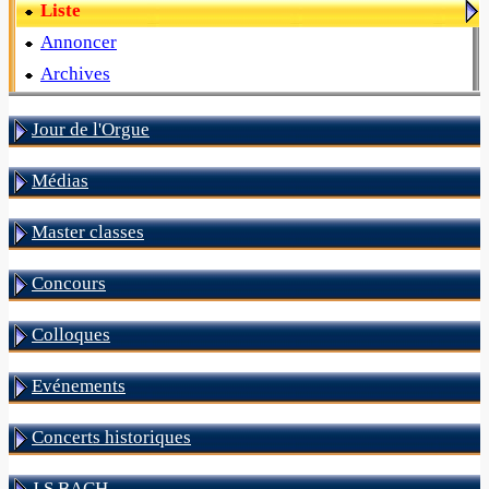
Liste
Annoncer
Archives
Jour de l'Orgue
Médias
Master classes
Concours
Colloques
Evénements
Concerts historiques
J S BACH