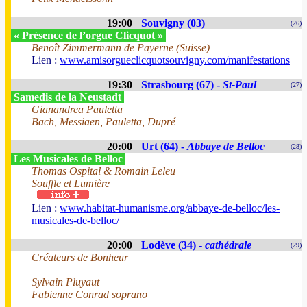
19:00
Souvigny (03)
(26)
« Présence de l’orgue Clicquot »
Benoît Zimmermann de Payerne (Suisse)
Lien :
www.amisorgueclicquotsouvigny.com/manifestations
19:30
Strasbourg (67) -
St-Paul
(27)
Samedis de la Neustadt
Gianandrea Pauletta
Bach, Messiaen, Pauletta, Dupré
20:00
Urt (64) -
Abbaye de Belloc
(28)
Les Musicales de Belloc
Thomas Ospital & Romain Leleu
Souffle et Lumière
Lien :
www.habitat-humanisme.org/abbaye-de-belloc/les-
musicales-de-belloc/
20:00
Lodève (34) -
cathédrale
(29)
Créateurs de Bonheur
Sylvain Pluyaut
Fabienne Conrad soprano