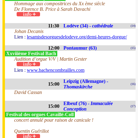
Hommage aux compositrices du Xx ème siècle
De Florence B. Price à Sarah Davachi
11:30
Lodève (34) -
cathédrale
(14)
Johan Decanis
Lien :
lesamisdesorguesdelodeve.org/demi-heures-dorgue/
12:00
Pontaumur (63)
(15)
Xxviiième Festival Bach
Audition d’orgue V/V | Martin Gester
Lien :
www.bachencombrailles.com
Leipzig (Allemagne) -
15:00
(16)
Thomaskirche
David Cassan
Elbeuf (76) -
Immaculée
15:00
(17)
Conception
Festival des orgues Cavaillé-Coll
concert annulé pour raison de canicule !
Quentin Guérillot