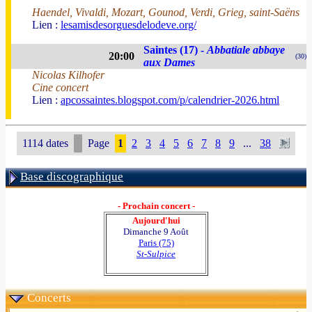
Haendel, Vivaldi, Mozart, Gounod, Verdi, Grieg, saint-Saëns
Lien :
lesamisdesorguesdelodeve.org/
Saintes (17) -
Abbatiale abbaye
20:00
(30)
aux Dames
Nicolas Kilhofer
Cine concert
Lien :
apcossaintes.blogspot.com/p/calendrier-2026.html
1114 dates
Page
1
2
3
4
5
6
7
8
9
...
38
Base discographique
- Prochain concert -
Aujourd'hui
Dimanche 9 Août
Paris (75)
St-Sulpice
Concerts