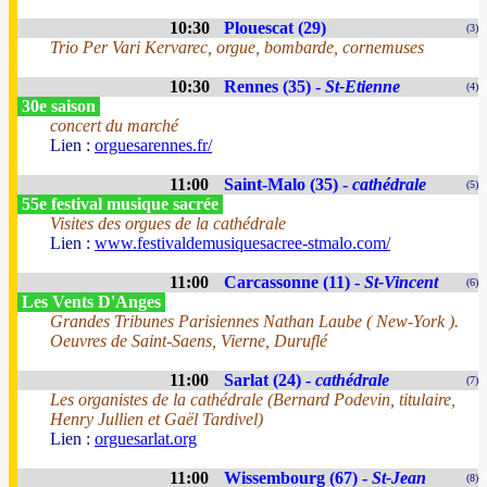
10:30
Plouescat (29)
(3)
Trio Per Vari Kervarec, orgue, bombarde, cornemuses
10:30
Rennes (35) -
St-Etienne
(4)
30e saison
concert du marché
Lien :
orguesarennes.fr/
11:00
Saint-Malo (35) -
cathédrale
(5)
55e festival musique sacrée
Visites des orgues de la cathédrale
Lien :
www.festivaldemusiquesacree-stmalo.com/
11:00
Carcassonne (11) -
St-Vincent
(6)
Les Vents D'Anges
Grandes Tribunes Parisiennes Nathan Laube ( New-York ).
Oeuvres de Saint-Saens, Vierne, Duruflé
11:00
Sarlat (24) -
cathédrale
(7)
Les organistes de la cathédrale (Bernard Podevin, titulaire,
Henry Jullien et Gaël Tardivel)
Lien :
orguesarlat.org
11:00
Wissembourg (67) -
St-Jean
(8)