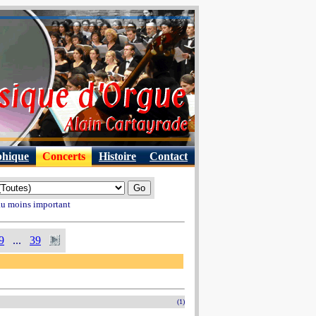
phique
Concerts
Histoire
Contact
 au moins important
9
...
39
(1)