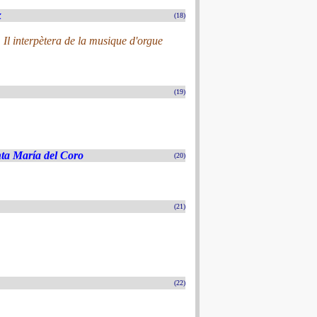
x
(18)
. Il interpètera de la musique d'orgue
(19)
nta María del Coro
(20)
(21)
(22)