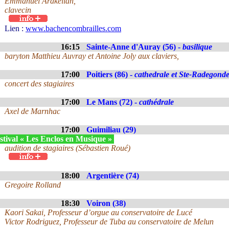
Emmanuel Arakélian,
clavecin
Lien :
www.bachencombrailles.com
16:15
Sainte-Anne d'Auray (56) -
basilique
baryton Matthieu Auvray et Antoine Joly aux claviers,
17:00
Poitiers (86) -
cathedrale et Ste-Radegond
concert des stagiaires
17:00
Le Mans (72) -
cathédrale
Axel de Marnhac
17:00
Guimiliau (29)
stival « Les Enclos en Musique »
audition de stagiaires (Sébastien Roué)
18:00
Argentière (74)
Gregoire Rolland
18:30
Voiron (38)
Kaori Sakai, Professeur d’orgue au conservatoire de Lucé
Victor Rodriguez, Professeur de Tuba au conservatoire de Melun