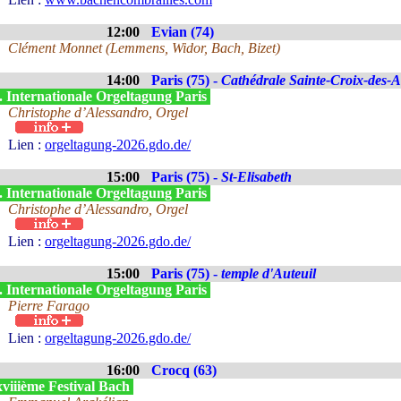
12:00
Evian (74)
Clément Monnet (Lemmens, Widor, Bach, Bizet)
14:00
Paris (75) -
Cathédrale Sainte-Croix-des-
. Internationale Orgeltagung Paris
Christophe d’Alessandro, Orgel
Lien :
orgeltagung-2026.gdo.de/
15:00
Paris (75) -
St-Elisabeth
. Internationale Orgeltagung Paris
Christophe d’Alessandro, Orgel
Lien :
orgeltagung-2026.gdo.de/
15:00
Paris (75) -
temple d'Auteuil
. Internationale Orgeltagung Paris
Pierre Farago
Lien :
orgeltagung-2026.gdo.de/
16:00
Crocq (63)
viiième Festival Bach