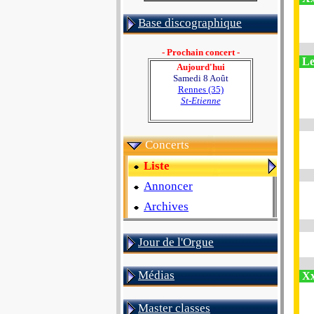
Base discographique
- Prochain concert -
Le
Aujourd'hui
Samedi 8 Août
Rennes (35)
St-Etienne
Concerts
Liste
Annoncer
Archives
Jour de l'Orgue
Médias
Xx
Master classes