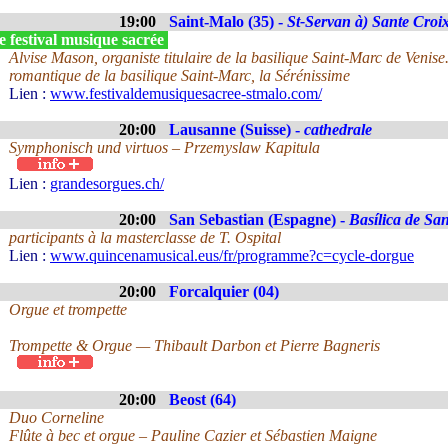
19:00
Saint-Malo (35) -
St-Servan à) Sante Croi
 festival musique sacrée
Alvise Mason, organiste titulaire de la basilique Saint-Marc de Venise
romantique de la basilique Saint-Marc, la Sérénissime
Lien :
www.festivaldemusiquesacree-stmalo.com/
20:00
Lausanne (Suisse) -
cathedrale
Symphonisch und virtuos – Przemyslaw Kapitula
Lien :
grandesorgues.ch/
20:00
San Sebastian (Espagne) -
Basílica de Sa
participants à la masterclasse de T. Ospital
Lien :
www.quincenamusical.eus/fr/programme?c=cycle-dorgue
20:00
Forcalquier (04)
Orgue et trompette
Trompette & Orgue — Thibault Darbon et Pierre Bagneris
20:00
Beost (64)
Duo Corneline
Flûte à bec et orgue – Pauline Cazier et Sébastien Maigne