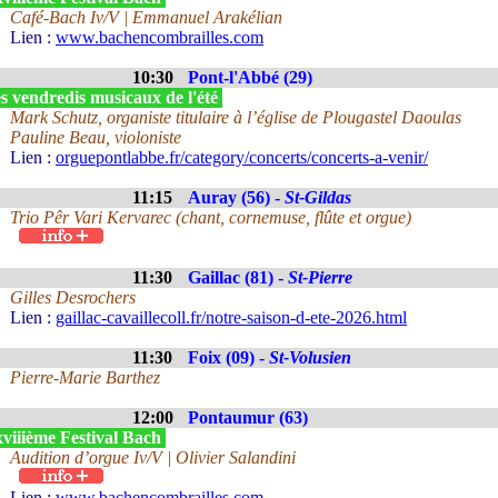
Café-Bach Iv/V | Emmanuel Arakélian
Lien :
www.bachencombrailles.com
10:30
Pont-l'Abbé (29)
s vendredis musicaux de l'été
Mark Schutz, organiste titulaire à l’église de Plougastel Daoulas
Pauline Beau, violoniste
Lien :
orguepontlabbe.fr/category/concerts/concerts-a-venir/
11:15
Auray (56) -
St-Gildas
Trio Pêr Vari Kervarec (chant, cornemuse, flûte et orgue)
11:30
Gaillac (81) -
St-Pierre
Gilles Desrochers
Lien :
gaillac-cavaillecoll.fr/notre-saison-d-ete-2026.html
11:30
Foix (09) -
St-Volusien
Pierre-Marie Barthez
12:00
Pontaumur (63)
viiième Festival Bach
Audition d’orgue Iv/V | Olivier Salandini
Lien :
www.bachencombrailles.com