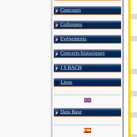
Concours
Colloques
Evénements
Concerts historiques
J S BACH
Liens
Data Base