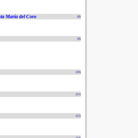
nta María del Coro
(8)
(9)
(10)
(11)
(12)
(13)