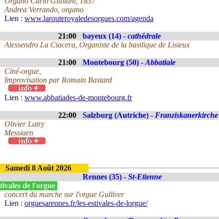
Organo Carlo Giuliani, 1837
Andrea Verrando, organo
Lien :
www.larouteroyaledesorgues.com/agenda
21:00
bayeux (14) -
cathédrale
Alessendro La Ciacera, Organiste de la basilique de Lisieux
21:00
Montebourg (50) -
Abbatiale
Ciné-orgue,
Improvisation par Romain Bastard
Lien :
www.abbatiades-de-montebourg.fr
22:00
Salzburg (Autriche) -
Franziskanerkirche
Olivier Latry
Messiaen
Samedi 8 Août 2026
Rennes (35) -
St-Etienne
ivales de l'orgue
concert du marche sur l'orgue Gulliver
Lien :
orguesarennes.fr/les-estivales-de-lorgue/