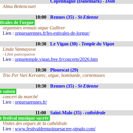
Copenhague (Danemark) -
Dom
Alma Bettencourt
10:00
Rennes (35) -
St-Etienne
ivales de l'orgue
organistes rennais orgue Gulliver
Lien :
orguesarennes.fr/les-estivales-de-lorgue/
10:30
Le Vigan (30) -
Temple du Vigan
Linda Vannayova
- Libre participation
Lien :
orguetemple.vigan.free.fr/concerts/2026.htm
10:30
Plouescat (29)
Trio Per Vari Kervarec, orgue, bombarde, cornemuses
10:30
Rennes (35) -
St-Etienne
e saison
concert du marché
Lien :
orguesarennes.fr/
11:00
Saint-Malo (35) -
cathédrale
 festival musique sacrée
Visites des orgues de la cathédrale
Lien :
www.festivaldemusiquesacree-stmalo.com/