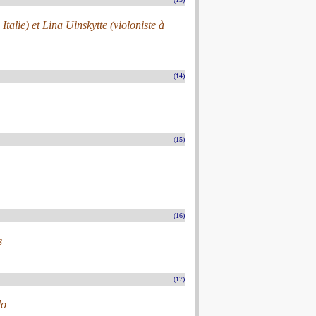
alie) et Lina Uinskytte (violoniste à
(14)
(15)
(16)
s
(17)
lo