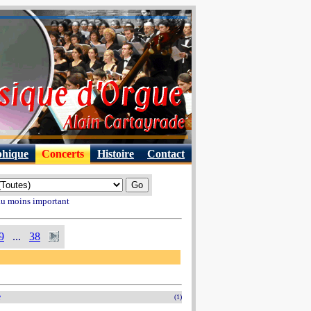
phique
Concerts
Histoire
Contact
 au moins important
9
...
38
e
(1)