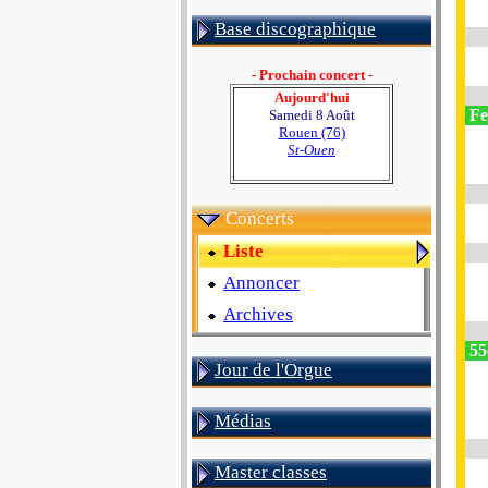
Base discographique
- Prochain concert -
Aujourd'hui
Fe
Samedi 8 Août
Rouen (76)
St-Ouen
Concerts
Liste
Annoncer
Archives
55e
Jour de l'Orgue
Médias
Master classes