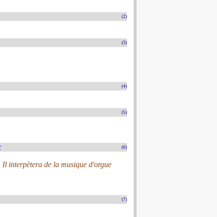
(2)
(3)
(4)
(5)
x
(6)
. Il interpètera de la musique d'orgue
(7)