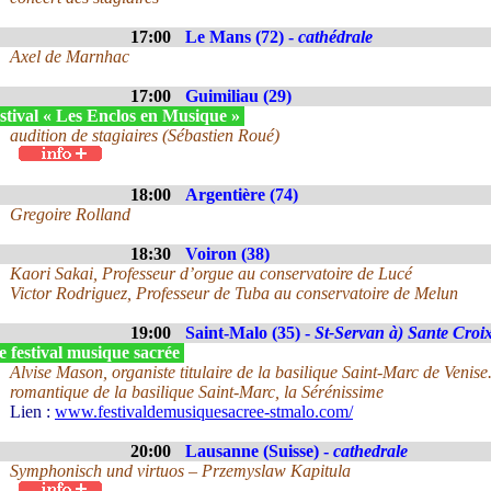
17:00
Le Mans (72) -
cathédrale
Axel de Marnhac
17:00
Guimiliau (29)
stival « Les Enclos en Musique »
audition de stagiaires (Sébastien Roué)
18:00
Argentière (74)
Gregoire Rolland
18:30
Voiron (38)
Kaori Sakai, Professeur d’orgue au conservatoire de Lucé
Victor Rodriguez, Professeur de Tuba au conservatoire de Melun
19:00
Saint-Malo (35) -
St-Servan à) Sante Croi
 festival musique sacrée
Alvise Mason, organiste titulaire de la basilique Saint-Marc de Venise
romantique de la basilique Saint-Marc, la Sérénissime
Lien :
www.festivaldemusiquesacree-stmalo.com/
20:00
Lausanne (Suisse) -
cathedrale
Symphonisch und virtuos – Przemyslaw Kapitula