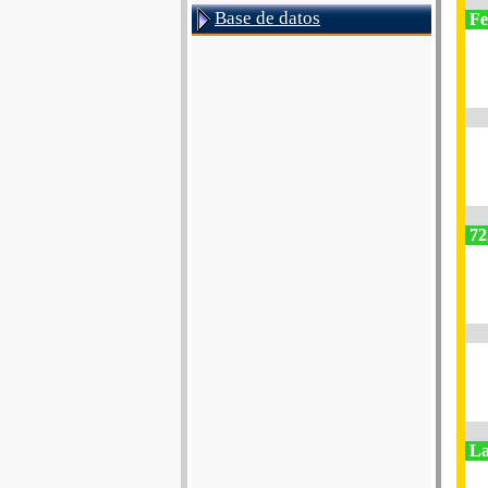
Base de datos
Fes
72
La