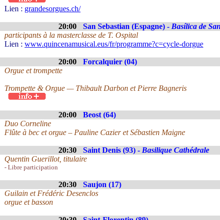
Lien :
grandesorgues.ch/
20:00
San Sebastian (Espagne) -
Basílica de Sa
participants à la masterclasse de T. Ospital
Lien :
www.quincenamusical.eus/fr/programme?c=cycle-dorgue
20:00
Forcalquier (04)
Orgue et trompette
Trompette & Orgue — Thibault Darbon et Pierre Bagneris
20:00
Beost (64)
Duo Corneline
Flûte à bec et orgue – Pauline Cazier et Sébastien Maigne
20:30
Saint Denis (93) -
Basilique Cathédrale
Quentin Guerillot, titulaire
- Libre participation
20:30
Saujon (17)
Guilain et Frédéric Desenclos
orgue et basson
20:30
Saint-Florentin (89)