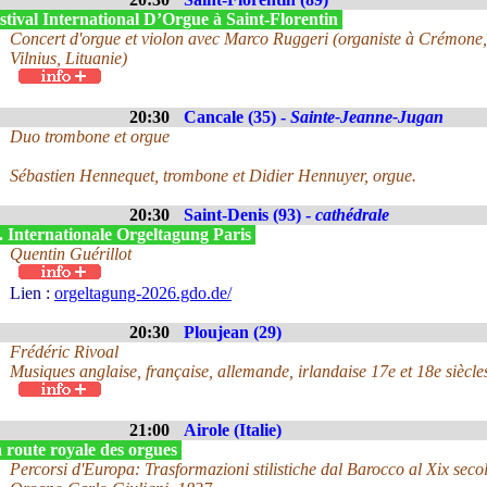
tival International D’Orgue à Saint-Florentin
Concert d'orgue et violon avec Marco Ruggeri (organiste à Crémone, It
Vilnius, Lituanie)
20:30
Cancale (35) -
Sainte-Jeanne-Jugan
Duo trombone et orgue
Sébastien Hennequet, trombone et Didier Hennuyer, orgue.
20:30
Saint-Denis (93) -
cathédrale
. Internationale Orgeltagung Paris
Quentin Guérillot
Lien :
orgeltagung-2026.gdo.de/
20:30
Ploujean (29)
Frédéric Rivoal
Musiques anglaise, française, allemande, irlandaise 17e et 18e siècle
21:00
Airole (Italie)
 route royale des orgues
Percorsi d'Europa: Trasformazioni stilistiche dal Barocco al Xix seco