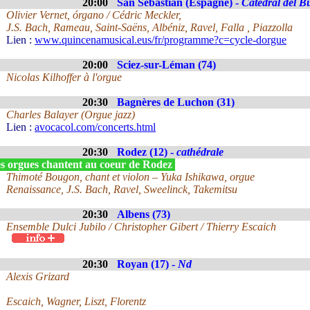
20:00
San Sebastian (Espagne) -
Catedral del B
Olivier Vernet, órgano / Cédric Meckler,
J.S. Bach, Rameau, Saint-Saëns, Albéniz, Ravel, Falla , Piazzolla
Lien :
www.quincenamusical.eus/fr/programme?c=cycle-dorgue
20:00
Sciez-sur-Léman (74)
Nicolas Kilhoffer à l'orgue
20:30
Bagnères de Luchon (31)
Charles Balayer (Orgue jazz)
Lien :
avocacol.com/concerts.html
20:30
Rodez (12) -
cathédrale
s orgues chantent au coeur de Rodez
Thimoté Bougon, chant et violon – Yuka Ishikawa, orgue
Renaissance, J.S. Bach, Ravel, Sweelinck, Takemitsu
20:30
Albens (73)
Ensemble Dulci Jubilo / Christopher Gibert / Thierry Escaich
20:30
Royan (17) -
Nd
Alexis Grizard
Escaich, Wagner, Liszt, Florentz