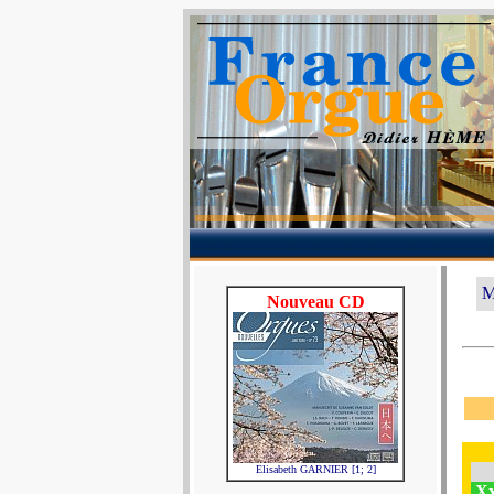
M
Nouveau CD
Elisabeth GARNIER [1; 2]
Xx