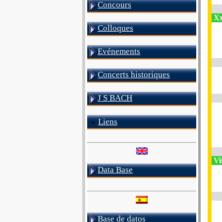
Concours
Xx
Colloques
Evénements
Concerts historiques
J S BACH
Liens
Vi
Data Base
Base de datos