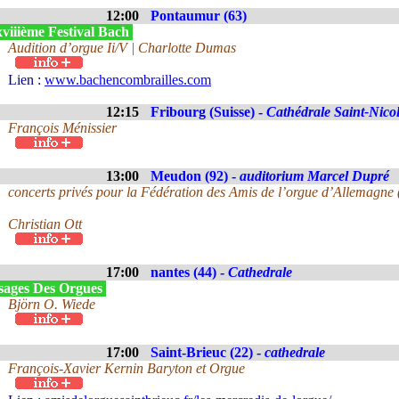
12:00
Pontaumur (63)
viiième Festival Bach
Audition d’orgue Ii/V | Charlotte Dumas
Lien :
www.bachencombrailles.com
12:15
Fribourg (Suisse) -
Cathédrale Saint-Nico
François Ménissier
13:00
Meudon (92) -
auditorium Marcel Dupré
concerts privés pour la Fédération des Amis de l’orgue d’Allemagne
Christian Ott
17:00
nantes (44) -
Cathedrale
sages Des Orgues
Björn O. Wiede
17:00
Saint-Brieuc (22) -
cathedrale
François-Xavier Kernin Baryton et Orgue