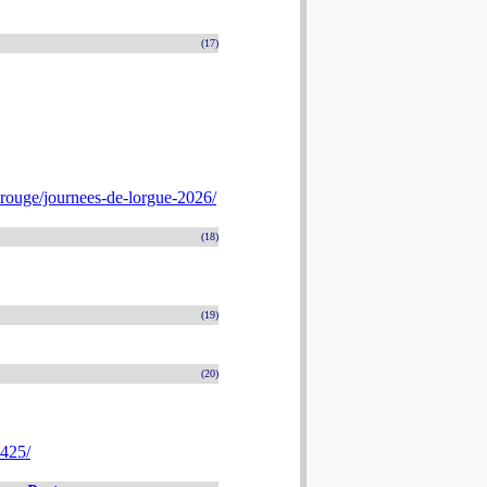
(17)
rouge/journees-de-lorgue-2026/
(18)
(19)
(20)
4425/