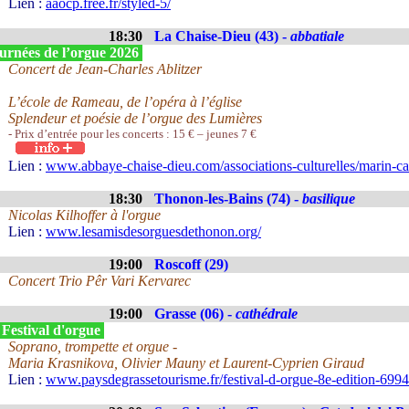
Lien :
aaocp.free.fr/styled-5/
18:30
La Chaise-Dieu (43) -
abbatiale
urnées de l’orgue 2026
Concert de Jean-Charles Ablitzer
L’école de Rameau, de l’opéra à l’église
Splendeur et poésie de l’orgue des Lumières
- Prix d’entrée pour les concerts : 15 € – jeunes 7 €
Lien :
www.abbaye-chaise-dieu.com/associations-culturelles/marin-ca
18:30
Thonon-les-Bains (74) -
basilique
Nicolas Kilhoffer à l'orgue
Lien :
www.lesamisdesorguesdethonon.org/
19:00
Roscoff (29)
Concert Trio Pêr Vari Kervarec
19:00
Grasse (06) -
cathédrale
 Festival d'orgue
Soprano, trompette et orgue -
Maria Krasnikova, Olivier Mauny et Laurent-Cyprien Giraud
Lien :
www.paysdegrassetourisme.fr/festival-d-orgue-8e-edition-699