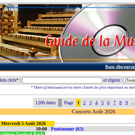
Base discogra
ots clefs* :
et région :
* Dates (j/mm/aaaa) et/ou mots classés du plus important au mo
1206 dates
Page
1
2
3
4
5
6
7
8
9
...
Concerts Août 2026
Mercredi 5 Août 2026
10:00
Pontaumur (63)
viiième Festival Bach