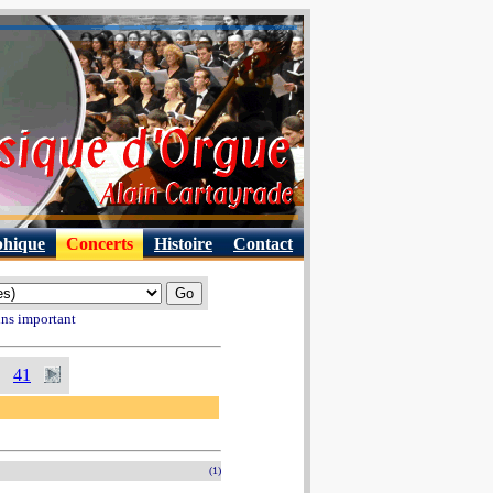
phique
Concerts
Histoire
Contact
ins important
41
(1)