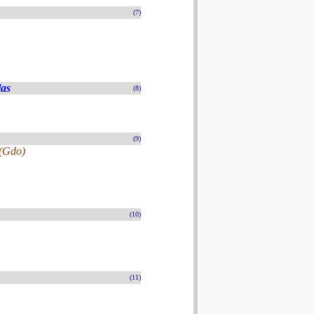
(7)
las
(8)
(9)
 (Gdo)
(10)
(11)