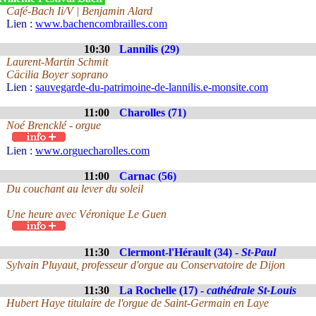
Café-Bach Ii/V | Benjamin Alard
Lien :
www.bachencombrailles.com
10:30
Lannilis (29)
Laurent-Martin Schmit
Cäcilia Boyer soprano
Lien :
sauvegarde-du-patrimoine-de-lannilis.e-monsite.com
11:00
Charolles (71)
Noé Brencklé - orgue
Lien :
www.orguecharolles.com
11:00
Carnac (56)
Du couchant au lever du soleil
Une heure avec Véronique Le Guen
11:30
Clermont-l'Hérault (34) -
St-Paul
Sylvain Pluyaut, professeur d'orgue au Conservatoire de Dijon
11:30
La Rochelle (17) -
cathédrale St-Louis
Hubert Haye titulaire de l'orgue de Saint-Germain en Laye