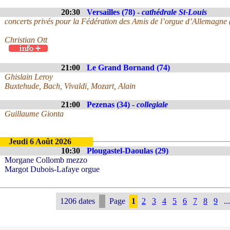
20:30
Versailles (78) -
cathédrale St-Louis
concerts privés pour la Fédération des Amis de l’orgue d’Allemagne
Christian Ott
21:00
Le Grand Bornand (74)
Ghislain Leroy
Buxtehude, Bach, Vivaldi, Mozart, Alain
21:00
Pezenas (34) -
collegiale
Guillaume Gionta
Jeudi 6 Août 2026
10:30
Plougastel-Daoulas (29)
Morgane Collomb mezzo
Margot Dubois-Lafaye orgue
1206 dates
Page
1
2
3
4
5
6
7
8
9
...