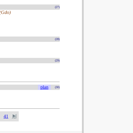
(27)
 (Gdo)
(28)
(29)
plan
(30)
41