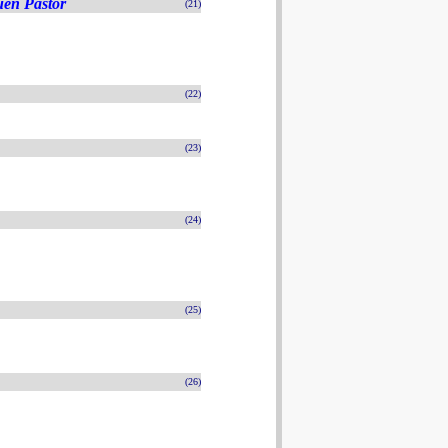
uen Pastor
(21)
(22)
(23)
(24)
(25)
(26)