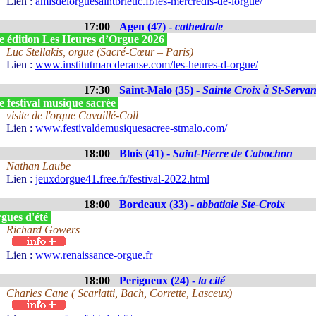
Lien :
amisdelorguesaintbrieuc.fr/les-mercredis-de-lorgue/
17:00
Agen (47) -
cathedrale
e édition Les Heures d’Orgue 2026
Luc Stellakis, orgue (Sacré-Cœur – Paris)
Lien :
www.institutmarcderanse.com/les-heures-d-orgue/
17:30
Saint-Malo (35) -
Sainte Croix à St-Serva
 festival musique sacrée
visite de l'orgue Cavaillé-Coll
Lien :
www.festivaldemusiquesacree-stmalo.com/
18:00
Blois (41) -
Saint-Pierre de Cabochon
Nathan Laube
Lien :
jeuxdorgue41.free.fr/festival-2022.html
18:00
Bordeaux (33) -
abbatiale Ste-Croix
gues d'été
Richard Gowers
Lien :
www.renaissance-orgue.fr
18:00
Perigueux (24) -
la cité
Charles Cane ( Scarlatti, Bach, Corrette, Lasceux)