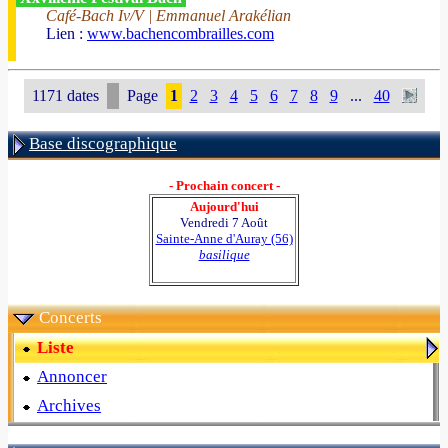
Café-Bach Iv/V | Emmanuel Arakélian
Lien :
www.bachencombrailles.com
1171 dates
Page
1
2
3
4
5
6
7
8
9
...
40
Base discographique
- Prochain concert -
Aujourd'hui
Vendredi 7 Août
Sainte-Anne d'Auray (56)
basilique
Concerts
Liste
Annoncer
Archives