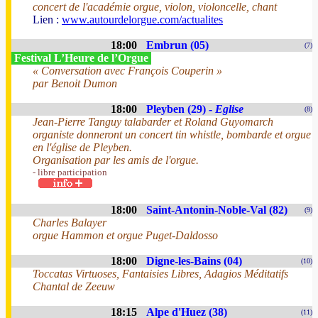
concert de l'académie orgue, violon, violoncelle, chant
Lien :
www.autourdelorgue.com/actualites
18:00
Embrun (05)
(7)
Festival L’Heure de l’Orgue
« Conversation avec François Couperin »
par Benoit Dumon
18:00
Pleyben (29) -
Eglise
(8)
Jean-Pierre Tanguy talabarder et Roland Guyomarch
organiste donneront un concert tin whistle, bombarde et orgue
en l'église de Pleyben.
Organisation par les amis de l'orgue.
- libre participation
18:00
Saint-Antonin-Noble-Val (82)
(9)
Charles Balayer
orgue Hammon et orgue Puget-Daldosso
18:00
Digne-les-Bains (04)
(10)
Toccatas Virtuoses, Fantaisies Libres, Adagios Méditatifs
Chantal de Zeeuw
18:15
Alpe d'Huez (38)
(11)