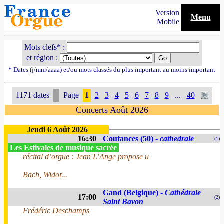
Version
Menu
Mobile
Mots clefs* :
et région :
* Dates (j/mm/aaaa) et/ou mots classés du plus important au moins important
1171 dates
Page
1
2
3
4
5
6
7
8
9
...
40
Concerts Août 2026
Jeudi 6 Août 2026
16:30
Coutances (50) -
cathedrale
(1)
Les Estivales de musique sacrée
récital d’orgue : Jean L’Ange propose u
Bach, Widor...
Gand (Belgique) -
Cathédrale
17:00
(2)
Saint Bavon
Frédéric Deschamps