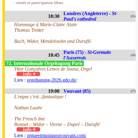
- entrée et participation libres
Londres (Angleterre) -
St-
18:30
(15)
Paul's cathedral
Hommage à Marie-Claire Alain
Thomas Trotter
Bach, Widor, Mendelssohn and Duruflé.
Paris (75) -
St-Germain
18:45
(16)
l'Auxerrois
72. Internationale Orgeltagung Paris
Vitor Gonçalves Lemes de Sousa, Orgel
Lien :
orgeltagung-2026.gdo.de/
19:00
Vouvant (85)
(17)
L'orgue c'est...fantastique !
Nathan Laube
The French line
Bonnet – Widor – Vierne – Dupré – Duruflé
Lien :
orgueetmusiqueavouvant.com/