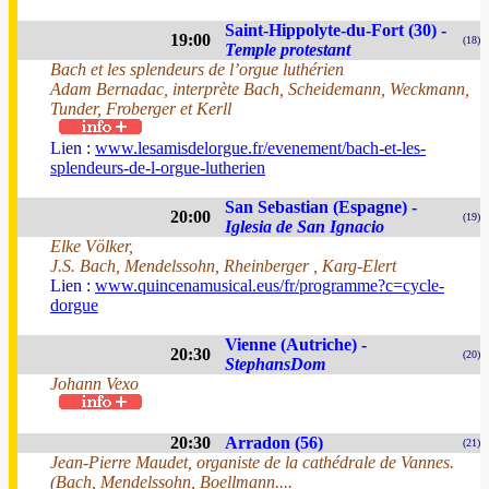
Saint-Hippolyte-du-Fort (30) -
19:00
(18)
Temple protestant
Bach et les splendeurs de l’orgue luthérien
Adam Bernadac, interprète Bach, Scheidemann, Weckmann,
Tunder, Froberger et Kerll
Lien :
www.lesamisdelorgue.fr/evenement/bach-et-les-
splendeurs-de-l-orgue-lutherien
San Sebastian (Espagne) -
20:00
(19)
Iglesia de San Ignacio
Elke Völker,
J.S. Bach, Mendelssohn, Rheinberger , Karg-Elert
Lien :
www.quincenamusical.eus/fr/programme?c=cycle-
dorgue
Vienne (Autriche) -
20:30
(20)
StephansDom
Johann Vexo
20:30
Arradon (56)
(21)
Jean-Pierre Maudet, organiste de la cathédrale de Vannes.
(Bach, Mendelssohn, Boellmann....