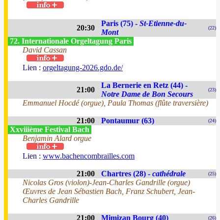
Paris (75) -
St-Etienne-du-
20:30
(22)
Mont
72. Internationale Orgeltagung Paris
David Cassan
Lien :
orgeltagung-2026.gdo.de/
La Bernerie en Retz (44) -
21:00
(23)
Notre Dame de Bon Secours
Emmanuel Hocdé (orgue), Paula Thomas (flûte traversière)
21:00
Pontaumur (63)
(24)
Xxviiième Festival Bach
Benjamin Alard orgue
Lien :
www.bachencombrailles.com
21:00
Chartres (28) -
cathédrale
(25)
Nicolas Gros (violon)-Jean-Charles Gandrille (orgue)
Œuvres de Jean Sébastien Bach, Franz Schubert, Jean-
Charles Gandrille
21:00
Mimizan Bourg (40)
(26)