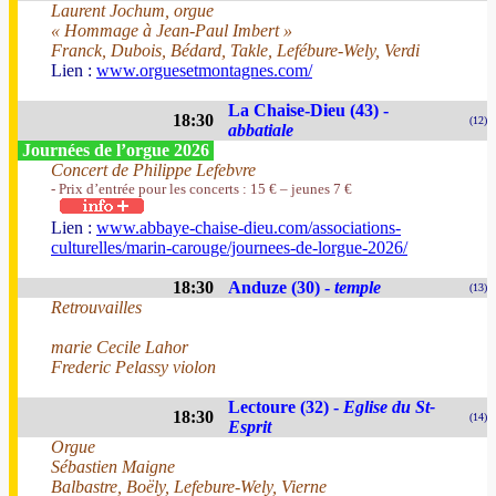
Laurent Jochum, orgue
« Hommage à Jean-Paul Imbert »
Franck, Dubois, Bédard, Takle, Lefébure-Wely, Verdi
Lien :
www.orguesetmontagnes.com/
La Chaise-Dieu (43) -
18:30
(12)
abbatiale
Journées de l’orgue 2026
Concert de Philippe Lefebvre
- Prix d’entrée pour les concerts : 15 € – jeunes 7 €
Lien :
www.abbaye-chaise-dieu.com/associations-
culturelles/marin-carouge/journees-de-lorgue-2026/
18:30
Anduze (30) -
temple
(13)
Retrouvailles
marie Cecile Lahor
Frederic Pelassy violon
Lectoure (32) -
Eglise du St-
18:30
(14)
Esprit
Orgue
Sébastien Maigne
Balbastre, Boëly, Lefebure-Wely, Vierne