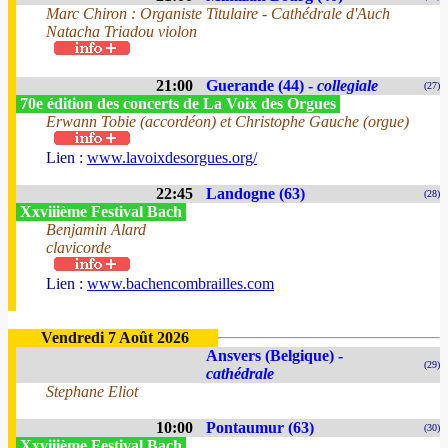
Marc Chiron : Organiste Titulaire - Cathédrale d'Auch
Natacha Triadou violon
21:00
Guerande (44) -
collegiale
(27)
70e édition des concerts de La Voix des Orgues
Erwann Tobie (accordéon) et Christophe Gauche (orgue)
Lien :
www.lavoixdesorgues.org/
22:45
Landogne (63)
(28)
Xxviiième Festival Bach
Benjamin Alard
clavicorde
Lien :
www.bachencombrailles.com
Vendredi 7 Août 2026
Ansvers (Belgique) -
(29)
cathédrale
Stephane Eliot
10:00
Pontaumur (63)
(30)
Xxviiième Festival Bach