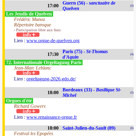
Guern (56) -
sanctuaire de
17:00
(3)
Quelven
Les Jeudis de Quelven
Frédéric Munoz
Répertoire baroque
- Participation libre aux frais
Lien :
www.orgue-de-quelven.org
Paris (75) -
St-Thomas
17:30
(4)
d'Aquin
72. Internationale Orgeltagung Paris
Jean-Marc Leblanc
Lien :
orgeltagung-2026.gdo.de/
Bordeaux (33) -
Basilique St-
18:00
(5)
Michel
Orgues d'été
Richard Gowers
Lien :
www.renaissance-orgue.fr
18:00
Saint-Julien-du-Sault (89)
(6)
Festival les Epopées