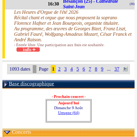
Besançon (25) -
Cathédrale
16:30
(30)
Saint-Jean
Les Heures d'Orgue de l'été 2026
Récital chant et orgue que nous proposent la soprano
Florence Hafner et Jean Bourgeois, organiste titulaire.
Au programme, des œuvres de Georges Bizet, Franz Liszt,
Gabriel Fauré, Wolfgang-Amadeus Mozart, César Franck et
André Raison.
- Entrée libre. Une participation aux frais est souhaitée.
1093 dates
Page
1
2
3
4
5
6
7
8
9
...
37
Base discographique
- Prochain concert -
Aujourd'hui
Dimanche 9 Août
Urrugne (64)
Concerts