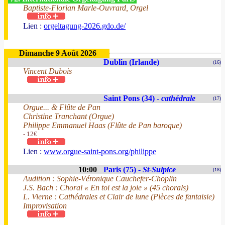
Baptiste-Florian Marle-Ouvrard, Orgel
Lien :
orgeltagung-2026.gdo.de/
Dimanche 9 Août 2026
Dublin (Irlande)
(16)
Vincent Dubois
Saint Pons (34) -
cathédrale
(17)
Orgue... & Flûte de Pan
Christine Tranchant (Orgue)
Philippe Emmanuel Haas (Flûte de Pan baroque)
- 12€
Lien :
www.orgue-saint-pons.org/philippe
10:00
Paris (75) -
St-Sulpice
(18)
Audition : Sophie-Véronique Cauchefer-Choplin
J.S. Bach : Choral « En toi est la joie » (45 chorals)
L. Vierne : Cathédrales et Clair de lune (Pièces de fantaisie)
Improvisation