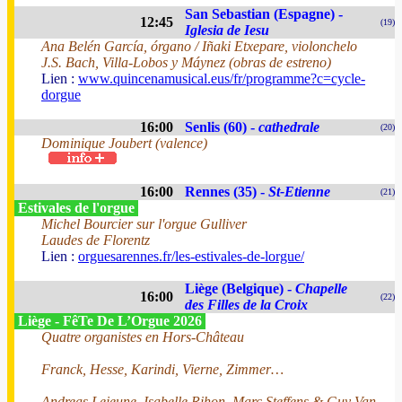
San Sebastian (Espagne) -
12:45
(19)
Iglesia de Iesu
Ana Belén García, órgano / Iñaki Etxepare, violonchelo
J.S. Bach, Villa-Lobos y Máynez (obras de estreno)
Lien :
www.quincenamusical.eus/fr/programme?c=cycle-
dorgue
16:00
Senlis (60) -
cathedrale
(20)
Dominique Joubert (valence)
16:00
Rennes (35) -
St-Etienne
(21)
Estivales de l'orgue
Michel Bourcier sur l'orgue Gulliver
Laudes de Florentz
Lien :
orguesarennes.fr/les-estivales-de-lorgue/
Liège (Belgique) -
Chapelle
16:00
(22)
des Filles de la Croix
Liège - FêTe De L’Orgue 2026
Quatre organistes en Hors-Château
Franck, Hesse, Karindi, Vierne, Zimmer…
Andreas Lejeune, Isabelle Rihon, Marc Steffens & Guy Van