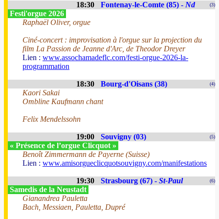
18:30
Fontenay-le-Comte (85) -
Nd
(3)
Festi'orgue 2026
Raphaël Oliver, orgue
Ciné-concert : improvisation à l'orgue sur la projection du
film La Passion de Jeanne d'Arc, de Theodor Dreyer
Lien :
www.assochamadeflc.com/festi-orgue-2026-la-
programmation
18:30
Bourg-d'Oisans (38)
(4)
Kaori Sakai
Ombline Kaufmann chant
Felix Mendelssohn
19:00
Souvigny (03)
(5)
« Présence de l’orgue Clicquot »
Benoît Zimmermann de Payerne (Suisse)
Lien :
www.amisorgueclicquotsouvigny.com/manifestations
19:30
Strasbourg (67) -
St-Paul
(6)
Samedis de la Neustadt
Gianandrea Pauletta
Bach, Messiaen, Pauletta, Dupré