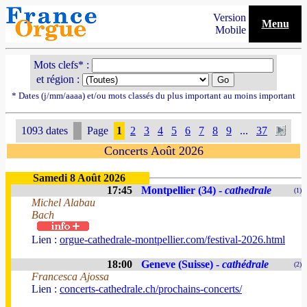
Version
Menu
Mobile
Mots clefs* :
et région :
* Dates (j/mm/aaaa) et/ou mots classés du plus important au moins important
1093 dates
Page
1
2
3
4
5
6
7
8
9
...
37
Concerts Août 2026
Samedi 8 Août 2026
17:45
Montpellier (34) -
cathedrale
(1)
Michel Alabau
Bach
Lien :
orgue-cathedrale-montpellier.com/festival-2026.html
18:00
Geneve (Suisse) -
cathédrale
(2)
Francesca Ajossa
Lien :
concerts-cathedrale.ch/prochains-concerts/