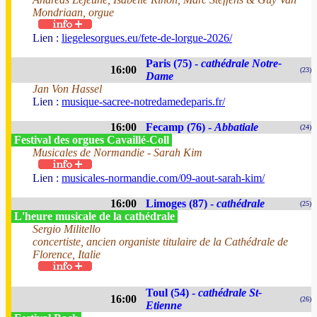
Mondriaan, orgue
Lien :
liegelesorgues.eu/fete-de-lorgue-2026/
Paris (75) -
cathédrale Notre-
16:00
(23)
Dame
Jan Von Hassel
Lien :
musique-sacree-notredamedeparis.fr/
16:00
Fecamp (76) -
Abbatiale
(24)
Festival des orgues Cavaillé-Coll
Musicales de Normandie - Sarah Kim
Lien :
musicales-normandie.com/09-aout-sarah-kim/
16:00
Limoges (87) -
cathédrale
(25)
L'heure musicale de la cathédrale
Sergio Militello
concertiste, ancien organiste titulaire de la Cathédrale de
Florence, Italie
Toul (54) -
cathédrale St-
16:00
(26)
Etienne