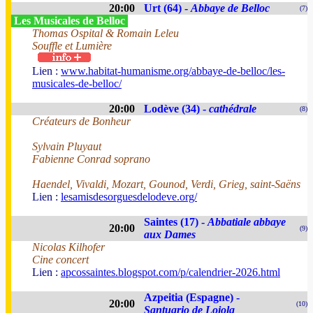
20:00
Urt (64) -
Abbaye de Belloc
(7)
Les Musicales de Belloc
Thomas Ospital & Romain Leleu
Souffle et Lumière
Lien :
www.habitat-humanisme.org/abbaye-de-belloc/les-
musicales-de-belloc/
20:00
Lodève (34) -
cathédrale
(8)
Créateurs de Bonheur
Sylvain Pluyaut
Fabienne Conrad soprano
Haendel, Vivaldi, Mozart, Gounod, Verdi, Grieg, saint-Saëns
Lien :
lesamisdesorguesdelodeve.org/
Saintes (17) -
Abbatiale abbaye
20:00
(9)
aux Dames
Nicolas Kilhofer
Cine concert
Lien :
apcossaintes.blogspot.com/p/calendrier-2026.html
Azpeitia (Espagne) -
20:00
(10)
Santuario de Loiola