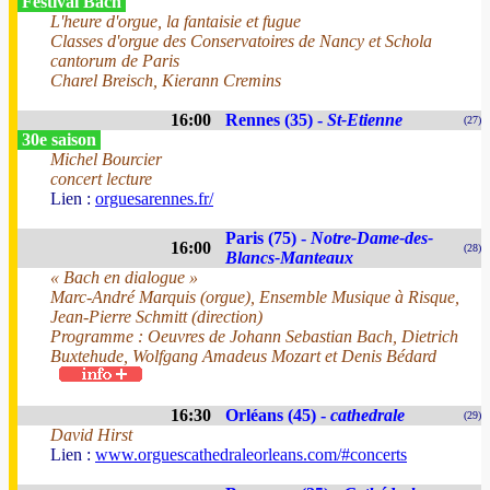
Festival Bach
L'heure d'orgue, la fantaisie et fugue
Classes d'orgue des Conservatoires de Nancy et Schola
cantorum de Paris
Charel Breisch, Kierann Cremins
16:00
Rennes (35) -
St-Etienne
(27)
30e saison
Michel Bourcier
concert lecture
Lien :
orguesarennes.fr/
Paris (75) -
Notre-Dame-des-
16:00
(28)
Blancs-Manteaux
« Bach en dialogue »
Marc-André Marquis (orgue), Ensemble Musique à Risque,
Jean-Pierre Schmitt (direction)
Programme : Oeuvres de Johann Sebastian Bach, Dietrich
Buxtehude, Wolfgang Amadeus Mozart et Denis Bédard
16:30
Orléans (45) -
cathedrale
(29)
David Hirst
Lien :
www.orguescathedraleorleans.com/#concerts