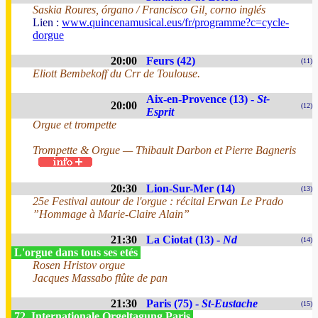
Saskia Roures, órgano / Francisco Gil, corno inglés
Lien :
www.quincenamusical.eus/fr/programme?c=cycle-
dorgue
20:00
Feurs (42)
(11)
Eliott Bembekoff du Crr de Toulouse.
Aix-en-Provence (13) -
St-
20:00
(12)
Esprit
Orgue et trompette
Trompette & Orgue — Thibault Darbon et Pierre Bagneris
20:30
Lion-Sur-Mer (14)
(13)
25e Festival autour de l'orgue : récital Erwan Le Prado
”Hommage à Marie-Claire Alain”
21:30
La Ciotat (13) -
Nd
(14)
L'orgue dans tous ses etés
Rosen Hristov orgue
Jacques Massabo flûte de pan
21:30
Paris (75) -
St-Eustache
(15)
72. Internationale Orgeltagung Paris