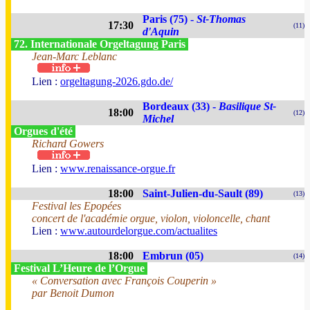
Paris (75) -
St-Thomas
17:30
(11)
d'Aquin
72. Internationale Orgeltagung Paris
Jean-Marc Leblanc
Lien :
orgeltagung-2026.gdo.de/
Bordeaux (33) -
Basilique St-
18:00
(12)
Michel
Orgues d'été
Richard Gowers
Lien :
www.renaissance-orgue.fr
18:00
Saint-Julien-du-Sault (89)
(13)
Festival les Epopées
concert de l'académie orgue, violon, violoncelle, chant
Lien :
www.autourdelorgue.com/actualites
18:00
Embrun (05)
(14)
Festival L’Heure de l’Orgue
« Conversation avec François Couperin »
par Benoit Dumon