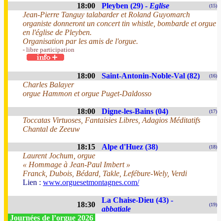
18:00
Pleyben (29) -
Eglise
(15)
Jean-Pierre Tanguy talabarder et Roland Guyomarch
organiste donneront un concert tin whistle, bombarde et orgue
en l'église de Pleyben.
Organisation par les amis de l'orgue.
- libre participation
18:00
Saint-Antonin-Noble-Val (82)
(16)
Charles Balayer
orgue Hammon et orgue Puget-Daldosso
18:00
Digne-les-Bains (04)
(17)
Toccatas Virtuoses, Fantaisies Libres, Adagios Méditatifs
Chantal de Zeeuw
18:15
Alpe d'Huez (38)
(18)
Laurent Jochum, orgue
« Hommage à Jean-Paul Imbert »
Franck, Dubois, Bédard, Takle, Lefébure-Wely, Verdi
Lien :
www.orguesetmontagnes.com/
La Chaise-Dieu (43) -
18:30
(19)
abbatiale
Journées de l’orgue 2026