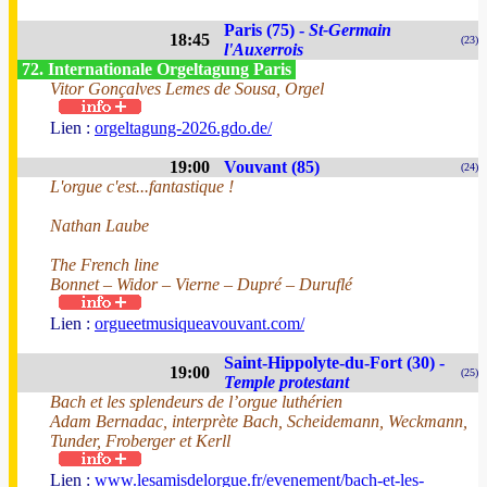
Paris (75) -
St-Germain
18:45
(23)
l'Auxerrois
72. Internationale Orgeltagung Paris
Vitor Gonçalves Lemes de Sousa, Orgel
Lien :
orgeltagung-2026.gdo.de/
19:00
Vouvant (85)
(24)
L'orgue c'est...fantastique !
Nathan Laube
The French line
Bonnet – Widor – Vierne – Dupré – Duruflé
Lien :
orgueetmusiqueavouvant.com/
Saint-Hippolyte-du-Fort (30) -
19:00
(25)
Temple protestant
Bach et les splendeurs de l’orgue luthérien
Adam Bernadac, interprète Bach, Scheidemann, Weckmann,
Tunder, Froberger et Kerll
Lien :
www.lesamisdelorgue.fr/evenement/bach-et-les-