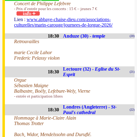
Concert de Philippe Lefebvre
- Prix d’entrée pour les concerts : 15 € – jeunes 7 €
Lien :
www.abbaye-chaise-dieu.com/associations-
culturelles/marin-carouge/journees-de-lorgue-2026/
18:30
Anduze (30) -
temple
(20)
Retrouvailles
marie Cecile Lahor
Frederic Pelassy violon
Lectoure (32) -
Eglise du St-
18:30
(21)
Esprit
Orgue
Sébastien Maigne
Balbastre, Boëly, Lefebure-Wely, Vierne
- entrée et participation libres
Londres (Angleterre) -
St-
18:30
(22)
Paul's cathedral
Hommage à Marie-Claire Alain
Thomas Trotter
Bach, Widor, Mendelssohn and Duruflé.