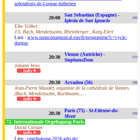
splendeurs-de-l-orgue-lutherien
San Sebastian (Espagne) -
20:00
(26)
Iglesia de San Ignacio
Elke Völker,
J.S. Bach, Mendelssohn, Rheinberger , Karg-Elert
Lien :
www.quincenamusical.eus/fr/programme?c=cycle-
dorgue
Vienne (Autriche) -
20:30
(27)
StephansDom
Johann Vexo
20:30
Arradon (56)
(28)
Jean-Pierre Maudet, organiste de la cathédrale de Vannes.
(Bach, Mendelssohn, Boellmann....
Paris (75) -
St-Etienne-du-
20:30
(29)
Mont
72. Internationale Orgeltagung Paris
David Cassan
Lien :
orgeltagung-2026.gdo.de/