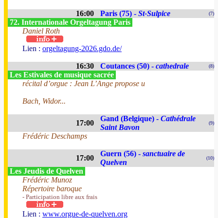
16:00
Paris (75) -
St-Sulpice
(7)
72. Internationale Orgeltagung Paris
Daniel Roth
Lien :
orgeltagung-2026.gdo.de/
16:30
Coutances (50) -
cathedrale
(8)
Les Estivales de musique sacrée
récital d’orgue : Jean L’Ange propose u
Bach, Widor...
Gand (Belgique) -
Cathédrale
17:00
(9)
Saint Bavon
Frédéric Deschamps
Guern (56) -
sanctuaire de
17:00
(10)
Quelven
Les Jeudis de Quelven
Frédéric Munoz
Répertoire baroque
- Participation libre aux frais
Lien :
www.orgue-de-quelven.org