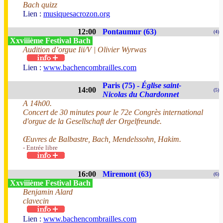
Bach quizz
Lien :
musiquesacrozon.org
12:00
Pontaumur (63)
(4)
Xxviiième Festival Bach
Audition d’orgue Iii/V | Olivier Wyrwas
Lien :
www.bachencombrailles.com
Paris (75) -
Église saint-
14:00
(5)
Nicolas du Chardonnet
A 14h00.
Concert de 30 minutes pour le 72e Congrès international
d'orgue de la Gesellschaft der Orgelfreunde.
Œuvres de Balbastre, Bach, Mendelssohn, Hakim.
- Entrée libre
16:00
Miremont (63)
(6)
Xxviiième Festival Bach
Benjamin Alard
clavecin
Lien :
www.bachencombrailles.com