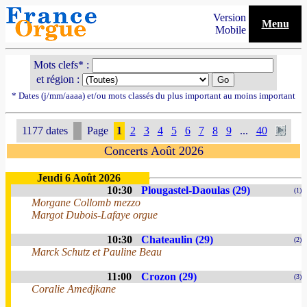
Version
Menu
Mobile
Mots clefs* :
et région :
* Dates (j/mm/aaaa) et/ou mots classés du plus important au moins important
1177 dates
Page
1
2
3
4
5
6
7
8
9
...
40
Concerts Août 2026
Jeudi 6 Août 2026
10:30
Plougastel-Daoulas (29)
(1)
Morgane Collomb mezzo
Margot Dubois-Lafaye orgue
10:30
Chateaulin (29)
(2)
Marck Schutz et Pauline Beau
11:00
Crozon (29)
(3)
Coralie Amedjkane