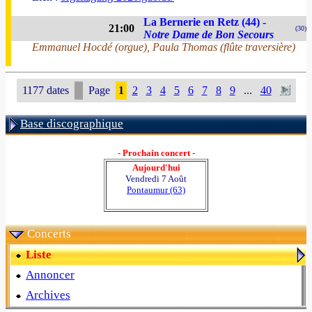
La Bernerie en Retz (44) -
21:00
(30)
Notre Dame de Bon Secours
Emmanuel Hocdé (orgue), Paula Thomas (flûte traversière)
1177 dates
Page
1
2
3
4
5
6
7
8
9
...
40
Base discographique
- Prochain concert -
Aujourd'hui
Vendredi 7 Août
Pontaumur (63)
Concerts
Liste
Annoncer
Archives