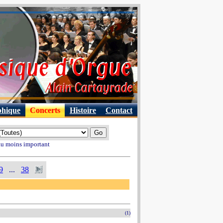
phique
Concerts
Histoire
Contact
 au moins important
9
...
38
(1)