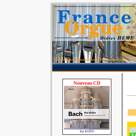
Nouveau CD
Kei KOÏTO
Xx