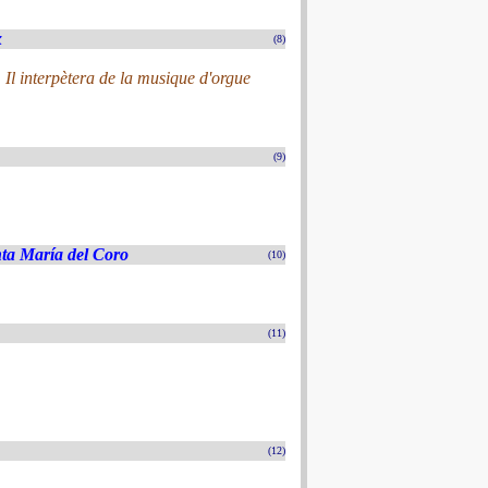
x
(8)
. Il interpètera de la musique d'orgue
(9)
nta María del Coro
(10)
(11)
(12)