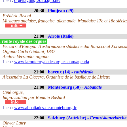
Lien :
orgeltagung-2026.gdo.de/
20:30
Ploujean (29)
Frédéric Rivoal
Musiques anglaise, française, allemande, irlandaise 17e et 18e siècle
21:00
Airole (Italie)
 route royale des orgues
Percorsi d'Europa: Trasformazioni stilistiche dal Barocco al Xix seco
Organo Carlo Giuliani, 1837
Andrea Verrando, organo
Lien :
www.larouteroyaledesorgues.com/agenda
21:00
bayeux (14) -
cathédrale
Alessendro La Ciacera, Organiste de la basilique de Lisieux
21:00
Montebourg (50) -
Abbatiale
Ciné-orgue,
Improvisation par Romain Bastard
Lien :
www.abbatiades-de-montebourg.fr
22:00
Salzburg (Autriche) -
Franziskanerkirche
Olivier Latry