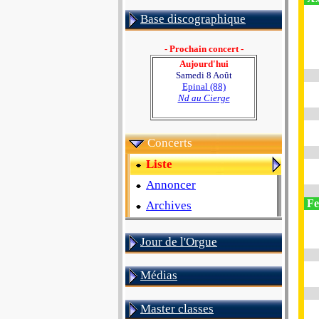
Base discographique
- Prochain concert -
Aujourd'hui
Samedi 8 Août
Epinal (88)
Nd au Cierge
Concerts
Liste
Annoncer
Fe
Archives
Jour de l'Orgue
Médias
Master classes