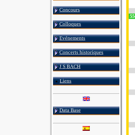
Concours
55e
Colloques
Evénements
Concerts historiques
J S BACH
Liens
Data Base