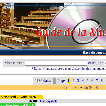
Base discogra
Mots clefs* :
et région :
* Dates (j/mm/aaaa) et/ou mots classés du plus important
1136 dates
Page
1
2
3
4
5
6
7
8
Concerts Août 2026
Vendredi 7 Août 2026
16:00
Crocq (63)
viiième Festival Bach