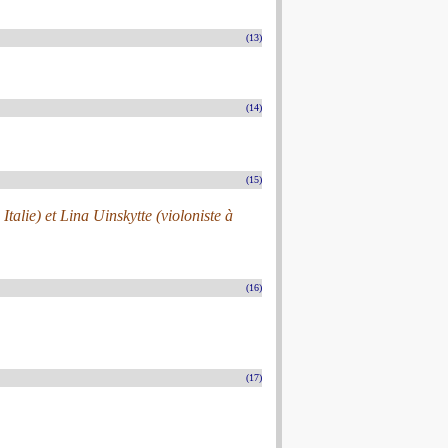
(13)
(14)
(15)
alie) et Lina Uinskytte (violoniste à
(16)
(17)