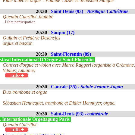
Flûte à bec et orgue – Pauline Cazier et Sébastien Maigne
20:30
Saint Denis (93) -
Basilique Cathédrale
Quentin Guerillot, titulaire
- Libre participation
20:30
Saujon (17)
Guilain et Frédéric Desenclos
orgue et basson
20:30
Saint-Florentin (89)
tival International D’Orgue à Saint-Florentin
Concert d'orgue et violon avec Marco Ruggeri (organiste à Crémone, It
Vilnius, Lituanie)
20:30
Cancale (35) -
Sainte-Jeanne-Jugan
Duo trombone et orgue
Sébastien Hennequet, trombone et Didier Hennuyer, orgue.
20:30
Saint-Denis (93) -
cathédrale
. Internationale Orgeltagung Paris
Quentin Guérillot