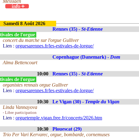
Messiaen
Samedi 8 Août 2026
Rennes (35) -
St-Etienne
ivales de l'orgue
concert du marche sur l'orgue Gulliver
Lien :
orguesarennes.fr/les-estivales-de-lorgue/
Copenhague (Danemark) -
Dom
Alma Bettencourt
10:00
Rennes (35) -
St-Etienne
ivales de l'orgue
organistes rennais orgue Gulliver
Lien :
orguesarennes.fr/les-estivales-de-lorgue/
10:30
Le Vigan (30) -
Temple du Vigan
Linda Vannayova
- Libre participation
Lien :
orguetemple.vigan.free.fr/concerts/2026.htm
10:30
Plouescat (29)
Trio Per Vari Kervarec, orgue, bombarde, cornemuses