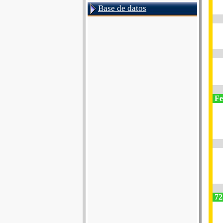
Base de datos
Fes
72