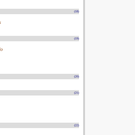
(18)
s
(19)
lo
(20)
(21)
(22)