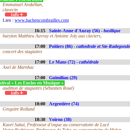
Emmanuel Arakélian,
clavecin
Lien :
www.bachencombrailles.com
16:15
Sainte-Anne d'Auray (56) -
basilique
baryton Matthieu Auvray et Antoine Joly aux claviers,
17:00
Poitiers (86) -
cathedrale et Ste-Radegond
concert des stagiaires
17:00
Le Mans (72) -
cathédrale
Axel de Marnhac
17:00
Guimiliau (29)
stival « Les Enclos en Musique »
audition de stagiaires (Sébastien Roué)
18:00
Argentière (74)
Gregoire Rolland
18:30
Voiron (38)
Kaori Sakai, Professeur d’orgue au conservatoire de Lucé
Victor Rodriguez, Professeur de Tuba au conservatoire de Melun