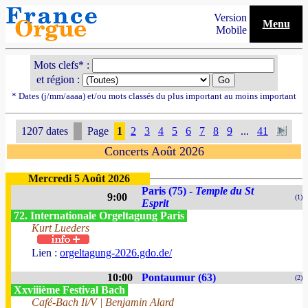
Version
Menu
Mobile
Mots clefs* :
et région :
* Dates (j/mm/aaaa) et/ou mots classés du plus important au moins important
1207 dates
Page
1
2
3
4
5
6
7
8
9
...
41
Concerts Août 2026
Mercredi 5 Août 2026
Paris (75) -
Temple du St
9:00
(1)
Esprit
72. Internationale Orgeltagung Paris
Kurt Lueders
Lien :
orgeltagung-2026.gdo.de/
10:00
Pontaumur (63)
(2)
Xxviiième Festival Bach
Café-Bach Ii/V | Benjamin Alard