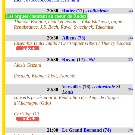
20:30
Rodez (12) -
cathédrale
(25)
Les orgues chantent au coeur de Rodez
Thimoté Bougon, chant et violon – Yuka Ishikawa, orgue
Renaissance, J.S. Bach, Ravel, Sweelinck, Takemitsu
20:30
Albens (73)
(26)
Ensemble Dulci Jubilo / Christopher Gibert / Thierry Escaich
20:30
Royan (17) -
Nd
(27)
Alexis Grizard
Escaich, Wagner, Liszt, Florentz
Versailles (78) -
cathédrale St-
20:30
(28)
Louis
concerts privés pour la Fédération des Amis de l’orgue
d’Allemagne (Gdo)
Christian Ott
21:00
Le Grand Bornand (74)
(29)