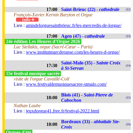
17:00
Saint-Brieuc (22) -
cathedrale
(12)
François-Xavier Kernin Baryton et Orgue
Lien :
amisdelorguesaintbrieuc.fr/les-mercredis-de-lorgue/
17:00
Agen (47) -
cathedrale
(13)
24e édition Les Heures d’Orgue 2026
Luc Stellakis, orgue (Sacré-Cœur – Paris)
Lien :
www.institutmarcderanse.com/les-heures-d-orgue/
Saint-Malo (35) -
Sainte Croix
17:30
(14)
à St-Servan
55e festival musique sacrée
visite de l'orgue Cavaillé-Coll
Lien :
www.festivaldemusiquesacree-stmalo.com/
Blois (41) -
Saint-Pierre de
18:00
(15)
Cabochon
Nathan Laube
Lien :
jeuxdorgue41.free.fr/festival-2022.html
Bordeaux (33) -
abbatiale Ste-
18:00
(16)
Croix
Orgues d'été