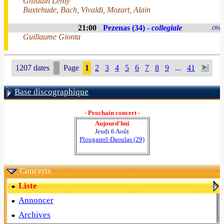
Ghislain Leroy
Buxtehude, Bach, Vivaldi, Mozart, Alain
21:00
Pezenas (34) -
collegiale
(30)
Guillaume Gionta
1207 dates
Page
1
2
3
4
5
6
7
8
9
...
41
Base discographique
- Prochain concert -
Aujourd'hui
Jeudi 6 Août
Plougastel-Daoulas (29)
Concerts
Liste
Annoncer
Archives