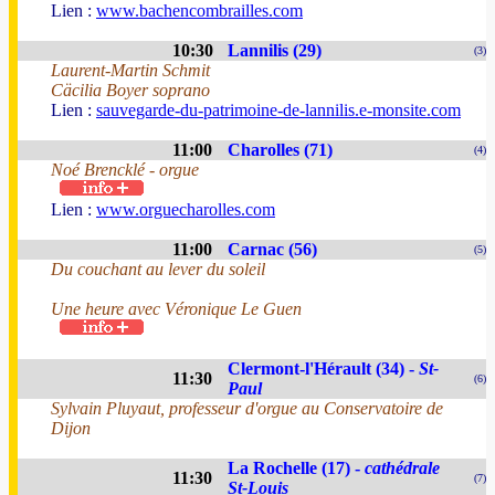
Lien :
www.bachencombrailles.com
10:30
Lannilis (29)
(3)
Laurent-Martin Schmit
Cäcilia Boyer soprano
Lien :
sauvegarde-du-patrimoine-de-lannilis.e-monsite.com
11:00
Charolles (71)
(4)
Noé Brencklé - orgue
Lien :
www.orguecharolles.com
11:00
Carnac (56)
(5)
Du couchant au lever du soleil
Une heure avec Véronique Le Guen
Clermont-l'Hérault (34) -
St-
11:30
(6)
Paul
Sylvain Pluyaut, professeur d'orgue au Conservatoire de
Dijon
La Rochelle (17) -
cathédrale
11:30
(7)
St-Louis