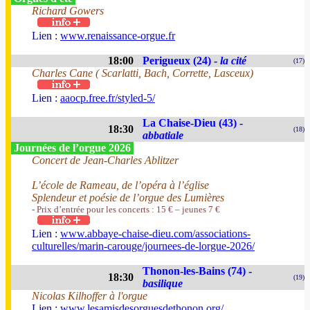
Richard Gowers
Lien :
www.renaissance-orgue.fr
18:00
Perigueux (24) -
la cité
(17)
Charles Cane ( Scarlatti, Bach, Corrette, Lasceux)
Lien :
aaocp.free.fr/styled-5/
La Chaise-Dieu (43) -
18:30
(18)
abbatiale
Journées de l’orgue 2026
Concert de Jean-Charles Ablitzer
L’école de Rameau, de l’opéra à l’église
Splendeur et poésie de l’orgue des Lumières
- Prix d’entrée pour les concerts : 15 € – jeunes 7 €
Lien :
www.abbaye-chaise-dieu.com/associations-
culturelles/marin-carouge/journees-de-lorgue-2026/
Thonon-les-Bains (74) -
18:30
(19)
basilique
Nicolas Kilhoffer à l'orgue
Lien :
www.lesamisdesorguesdethonon.org/