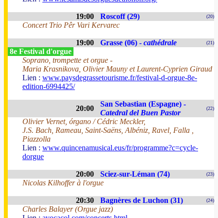
19:00
Roscoff (29)
(20)
Concert Trio Pêr Vari Kervarec
19:00
Grasse (06) -
cathédrale
(21)
8e Festival d'orgue
Soprano, trompette et orgue -
Maria Krasnikova, Olivier Mauny et Laurent-Cyprien Giraud
Lien :
www.paysdegrassetourisme.fr/festival-d-orgue-8e-
edition-6994425/
San Sebastian (Espagne) -
20:00
(22)
Catedral del Buen Pastor
Olivier Vernet, órgano / Cédric Meckler,
J.S. Bach, Rameau, Saint-Saëns, Albéniz, Ravel, Falla ,
Piazzolla
Lien :
www.quincenamusical.eus/fr/programme?c=cycle-
dorgue
20:00
Sciez-sur-Léman (74)
(23)
Nicolas Kilhoffer à l'orgue
20:30
Bagnères de Luchon (31)
(24)
Charles Balayer (Orgue jazz)
Lien :
avocacol.com/concerts.html