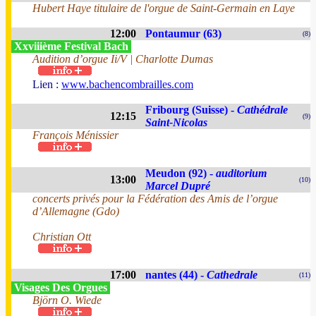
Hubert Haye titulaire de l'orgue de Saint-Germain en Laye
12:00
Pontaumur (63)
(8)
Xxviiième Festival Bach
Audition d’orgue Ii/V | Charlotte Dumas
Lien :
www.bachencombrailles.com
Fribourg (Suisse) -
Cathédrale
12:15
(9)
Saint-Nicolas
François Ménissier
Meudon (92) -
auditorium
13:00
(10)
Marcel Dupré
concerts privés pour la Fédération des Amis de l’orgue
d’Allemagne (Gdo)
Christian Ott
17:00
nantes (44) -
Cathedrale
(11)
Visages Des Orgues
Björn O. Wiede