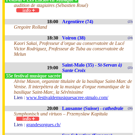
audition de stagiaires (Sébastien Roué)
18:00
Argentière (74)
(23)
Gregoire Rolland
18:30
Voiron (38)
(24)
Kaori Sakai, Professeur d’orgue au conservatoire de Lucé
Victor Rodriguez, Professeur de Tuba au conservatoire de
Melun
Saint-Malo (35) -
St-Servan à)
19:00
(25)
Sante Croix
55e festival musique sacrée
Alvise Mason, organiste titulaire de la basilique Saint-Marc de
Venise. Il interpètera de la musique d'orgue romantique de la
basilique Saint-Marc, la Sérénissime
Lien :
www.festivaldemusiquesacree-stmalo.com/
20:00
Lausanne (Suisse) -
cathedrale
(26)
Symphonisch und virtuos – Przemyslaw Kapitula
Lien :
grandesorgues.ch/