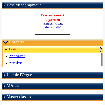
Base discographique
- Prochain concert -
Aujourd'hui
Vendredi 7 Août
Airole (Italie)
Concerts
Liste
Annoncer
Archives
Jour de l'Orgue
Médias
Master classes