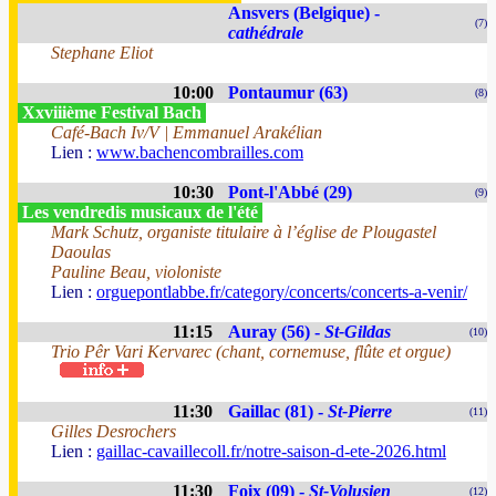
Ansvers (Belgique) -
(7)
cathédrale
Stephane Eliot
10:00
Pontaumur (63)
(8)
Xxviiième Festival Bach
Café-Bach Iv/V | Emmanuel Arakélian
Lien :
www.bachencombrailles.com
10:30
Pont-l'Abbé (29)
(9)
Les vendredis musicaux de l'été
Mark Schutz, organiste titulaire à l’église de Plougastel
Daoulas
Pauline Beau, violoniste
Lien :
orguepontlabbe.fr/category/concerts/concerts-a-venir/
11:15
Auray (56) -
St-Gildas
(10)
Trio Pêr Vari Kervarec (chant, cornemuse, flûte et orgue)
11:30
Gaillac (81) -
St-Pierre
(11)
Gilles Desrochers
Lien :
gaillac-cavaillecoll.fr/notre-saison-d-ete-2026.html
11:30
Foix (09) -
St-Volusien
(12)