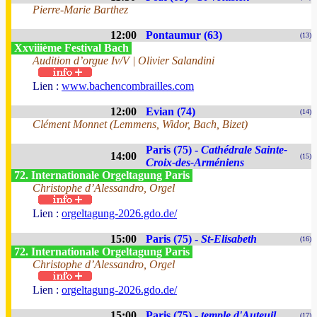
Pierre-Marie Barthez
12:00
Pontaumur (63)
(13)
Xxviiième Festival Bach
Audition d’orgue Iv/V | Olivier Salandini
Lien :
www.bachencombrailles.com
12:00
Evian (74)
(14)
Clément Monnet (Lemmens, Widor, Bach, Bizet)
Paris (75) -
Cathédrale Sainte-
14:00
(15)
Croix-des-Arméniens
72. Internationale Orgeltagung Paris
Christophe d’Alessandro, Orgel
Lien :
orgeltagung-2026.gdo.de/
15:00
Paris (75) -
St-Elisabeth
(16)
72. Internationale Orgeltagung Paris
Christophe d’Alessandro, Orgel
Lien :
orgeltagung-2026.gdo.de/
15:00
Paris (75) -
temple d'Auteuil
(17)