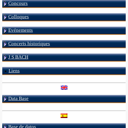
Concours
Colloques
Evénements
Concerts historiques
J S BACH
Liens
Data Base
Base de datos