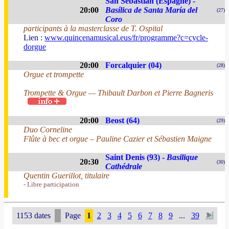
San Sebastian (Espagne) -
20:00
Basílica de Santa María del
(27)
Coro
participants à la masterclasse de T. Ospital
Lien :
www.quincenamusical.eus/fr/programme?c=cycle-
dorgue
20:00
Forcalquier (04)
(28)
Orgue et trompette
Trompette & Orgue — Thibault Darbon et Pierre Bagneris
20:00
Beost (64)
(29)
Duo Corneline
Flûte à bec et orgue – Pauline Cazier et Sébastien Maigne
Saint Denis (93) -
Basilique
20:30
(30)
Cathédrale
Quentin Guerillot, titulaire
- Libre participation
1153 dates
Page
1
2
3
4
5
6
7
8
9
...
39