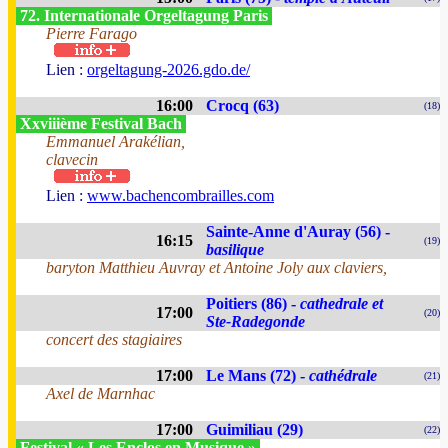
72. Internationale Orgeltagung Paris
Pierre Farago
Lien :
orgeltagung-2026.gdo.de/
16:00
Crocq (63)
(18)
Xxviiième Festival Bach
Emmanuel Arakélian,
clavecin
Lien :
www.bachencombrailles.com
Sainte-Anne d'Auray (56) -
16:15
(19)
basilique
baryton Matthieu Auvray et Antoine Joly aux claviers,
Poitiers (86) -
cathedrale et
17:00
(20)
Ste-Radegonde
concert des stagiaires
17:00
Le Mans (72) -
cathédrale
(21)
Axel de Marnhac
17:00
Guimiliau (29)
(22)
Festival « Les Enclos en Musique »