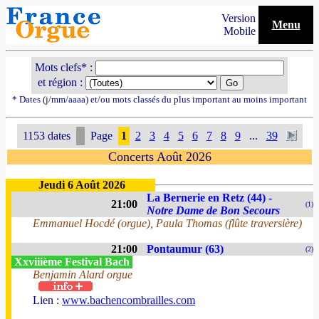
Version
Menu
Mobile
Mots clefs* :
et région :
* Dates (j/mm/aaaa) et/ou mots classés du plus important au moins important
1153 dates
Page
1
2
3
4
5
6
7
8
9
...
39
Concerts Août 2026
Jeudi 6 Août 2026
La Bernerie en Retz (44) -
21:00
(1)
Notre Dame de Bon Secours
Emmanuel Hocdé (orgue), Paula Thomas (flûte traversière)
21:00
Pontaumur (63)
(2)
Xxviiième Festival Bach
Benjamin Alard orgue
Lien :
www.bachencombrailles.com