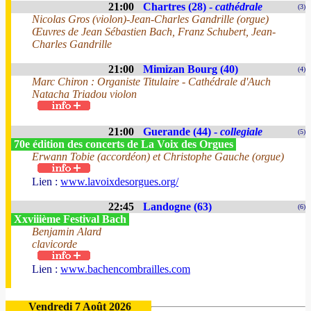
21:00
Chartres (28) -
cathédrale
(3)
Nicolas Gros (violon)-Jean-Charles Gandrille (orgue)
Œuvres de Jean Sébastien Bach, Franz Schubert, Jean-
Charles Gandrille
21:00
Mimizan Bourg (40)
(4)
Marc Chiron : Organiste Titulaire - Cathédrale d'Auch
Natacha Triadou violon
21:00
Guerande (44) -
collegiale
(5)
70e édition des concerts de La Voix des Orgues
Erwann Tobie (accordéon) et Christophe Gauche (orgue)
Lien :
www.lavoixdesorgues.org/
22:45
Landogne (63)
(6)
Xxviiième Festival Bach
Benjamin Alard
clavicorde
Lien :
www.bachencombrailles.com
Vendredi 7 Août 2026