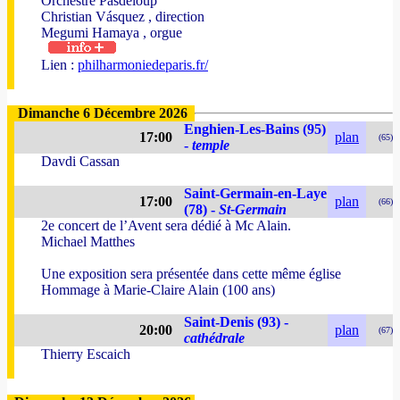
Orchestre Pasdeloup
Christian Vásquez , direction
Megumi Hamaya , orgue
Lien :
philharmoniedeparis.fr/
Dimanche 6 Décembre 2026
Enghien-Les-Bains (95)
17:00
plan
(65)
-
temple
Davdi Cassan
Saint-Germain-en-Laye
17:00
plan
(66)
(78) -
St-Germain
2e concert de l’Avent sera dédié à Mc Alain.
Michael Matthes
Une exposition sera présentée dans cette même église
Hommage à Marie-Claire Alain (100 ans)
Saint-Denis (93) -
20:00
plan
(67)
cathédrale
Thierry Escaich