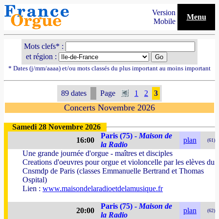
Version
Menu
Mobile
Mots clefs* :
et région :
* Dates (j/mm/aaaa) et/ou mots classés du plus important au moins important
89 dates
Page
1
2
3
Concerts Novembre 2026
Samedi 28 Novembre 2026
Paris (75) -
Maison de
16:00
plan
(61)
la Radio
Une grande journée d'orgue - maîtres et disciples
Creations d'oeuvres pour orgue et violoncelle par les elèves du
Cnsmdp de Paris (classes Emmanuelle Bertrand et Thomas
Ospital)
Lien :
www.maisondelaradioetdelamusique.fr
Paris (75) -
Maison de
20:00
plan
(62)
la Radio