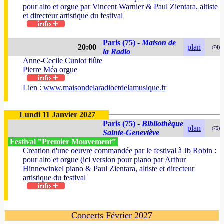
pour alto et orgue par Vincent Warnier & Paul Zientara, altiste
et directeur artistique du festival
Paris (75) -
Maison de
20:00
plan
(74)
la Radio
Anne-Cecile Cuniot flûte
Pierre Méa orgue
Lien :
www.maisondelaradioetdelamusique.fr
Lundi 11 Janvier 2027
Paris (75) -
Bibliothèque
plan
(75)
Sainte-Geneviève
Festival ”Premier Mouvement”
Creation d'une oeuvre commandée par le festival à Jb Robin :
pour alto et orgue (ici version pour piano par Arthur
Hinnewinkel piano & Paul Zientara, altiste et directeur
artistique du festival
Concerts Février 2027