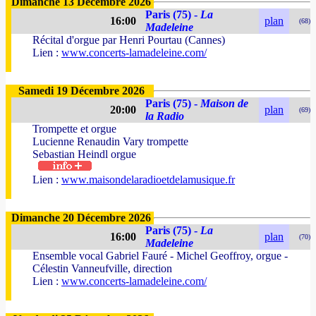
Dimanche 13 Décembre 2026
Paris (75) -
La
16:00
plan
(68)
Madeleine
Récital d'orgue par Henri Pourtau (Cannes)
Lien :
www.concerts-lamadeleine.com/
Samedi 19 Décembre 2026
Paris (75) -
Maison de
20:00
plan
(69)
la Radio
Trompette et orgue
Lucienne Renaudin Vary trompette
Sebastian Heindl orgue
Lien :
www.maisondelaradioetdelamusique.fr
Dimanche 20 Décembre 2026
Paris (75) -
La
16:00
plan
(70)
Madeleine
Ensemble vocal Gabriel Fauré - Michel Geoffroy, orgue -
Célestin Vanneufville, direction
Lien :
www.concerts-lamadeleine.com/