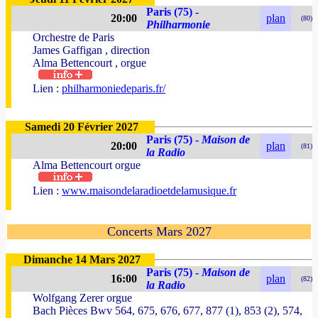
Paris (75) -
20:00
plan
(80)
Philharmonie
Orchestre de Paris
James Gaffigan , direction
Alma Bettencourt , orgue
Lien :
philharmoniedeparis.fr/
Samedi 20 Février 2027
Paris (75) -
Maison de
20:00
plan
(81)
la Radio
Alma Bettencourt orgue
Lien :
www.maisondelaradioetdelamusique.fr
Concerts Mars 2027
Dimanche 14 Mars 2027
Paris (75) -
Maison de
16:00
plan
(82)
la Radio
Wolfgang Zerer orgue
Bach Pièces Bwv 564, 675, 676, 677, 877 (1), 853 (2), 574,