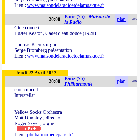
Lien :
www.maisondelaradioetdelamusique.fr
Paris (75) -
Maison de
20:00
plan
(85)
la Radio
Cine concert
Buster Keaton, Cadet d'eau douce (1928)
Thomas Kientz orgue
Serge Bromberg présentation
Lien :
www.maisondelaradioetdelamusique.fr
Jeudi 22 Avril 2027
Paris (75) -
20:00
plan
(86)
Philharmonie
ciné concert
Interstellar
Yellow Socks Orchestra
Matt Dunkley , direction
Roger Sayer , orgue
Lien :
philharmoniedeparis.fr/