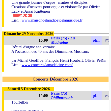
Une grande journée d'orgue - maîtres et disciples
Creations d'oeuvres pour orgue et violoncelle par Olivier
Latry et Anssi Karttunen
Lien :
www.maisondelaradioetdelamusique.fr
Dimanche 29 Novembre 2026
Paris (75) -
La
16:00
plan
(63)
Madeleine
Récital d'orgue anniversaire
A l'occasion des 40 ans des Dimanches Musicaux
par Michel Geoffroy, François-Henri Houbart, Olivier PéRin
Lien :
www.concerts-lamadeleine.com/
Concerts Décembre 2026
Samedi 5 Décembre 2026
Paris (75) -
15:00
plan
(64)
Philharmonie
Tourbillon