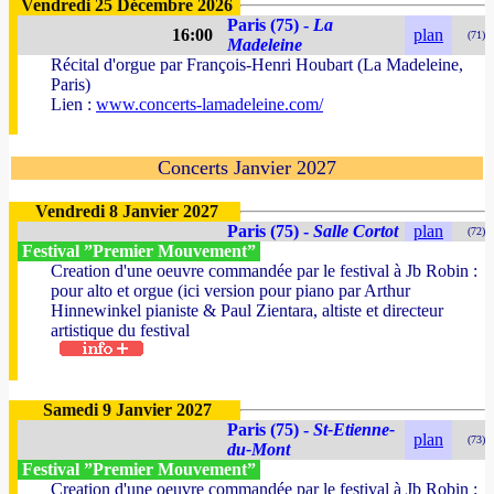
Vendredi 25 Décembre 2026
Paris (75) -
La
16:00
plan
(71)
Madeleine
Récital d'orgue par François-Henri Houbart (La Madeleine,
Paris)
Lien :
www.concerts-lamadeleine.com/
Concerts Janvier 2027
Vendredi 8 Janvier 2027
Paris (75) -
Salle Cortot
plan
(72)
Festival ”Premier Mouvement”
Creation d'une oeuvre commandée par le festival à Jb Robin :
pour alto et orgue (ici version pour piano par Arthur
Hinnewinkel pianiste & Paul Zientara, altiste et directeur
artistique du festival
Samedi 9 Janvier 2027
Paris (75) -
St-Etienne-
plan
(73)
du-Mont
Festival ”Premier Mouvement”
Creation d'une oeuvre commandée par le festival à Jb Robin :