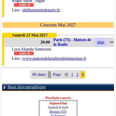
Roger Sayer , orgue
Lien :
philharmoniedeparis.fr/
Concerts Mai 2027
Samedi 22 Mai 2027
Paris (75) -
Maison de
20:00
plan
(89)
la Radio
Luca Akaeda Santesson
Lien :
www.maisondelaradioetdelamusique.fr
89 dates
Page
1
2
3
Base discographique
- Prochain concert -
Aujourd'hui
Samedi 8 Août
Rennes (35)
St-Etienne