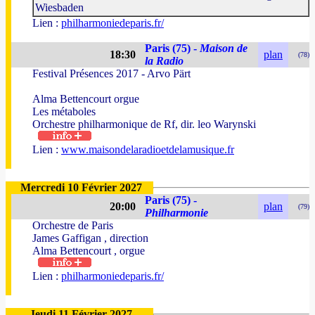
Wiesbaden
Lien :
philharmoniedeparis.fr/
Paris (75) -
Maison de
18:30
plan
(78)
la Radio
Festival Présences 2017 - Arvo Pärt
Alma Bettencourt orgue
Les métaboles
Orchestre philharmonique de Rf, dir. leo Warynski
Lien :
www.maisondelaradioetdelamusique.fr
Mercredi 10 Février 2027
Paris (75) -
20:00
plan
(79)
Philharmonie
Orchestre de Paris
James Gaffigan , direction
Alma Bettencourt , orgue
Lien :
philharmoniedeparis.fr/
Jeudi 11 Février 2027