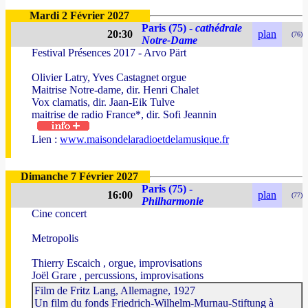
Mardi 2 Février 2027
Paris (75) -
cathédrale
20:30
plan
(76)
Notre-Dame
Festival Présences 2017 - Arvo Pärt
Olivier Latry, Yves Castagnet orgue
Maitrise Notre-dame, dir. Henri Chalet
Vox clamatis, dir. Jaan-Eik Tulve
maitrise de radio France*, dir. Sofi Jeannin
Lien :
www.maisondelaradioetdelamusique.fr
Dimanche 7 Février 2027
Paris (75) -
16:00
plan
(77)
Philharmonie
Cine concert
Metropolis
Thierry Escaich , orgue, improvisations
Joël Grare , percussions, improvisations
Film de Fritz Lang, Allemagne, 1927
Un film du fonds Friedrich-Wilhelm-Murnau-Stiftung à