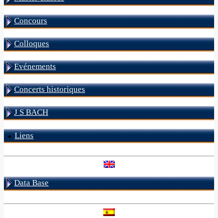
Concours
Colloques
Evénements
Concerts historiques
J S BACH
Liens
Data Base