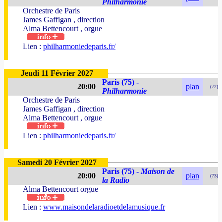
Philharmonie
Orchestre de Paris
James Gaffigan , direction
Alma Bettencourt , orgue
Lien :
philharmoniedeparis.fr/
Jeudi 11 Février 2027
Paris (75) -
20:00
plan
(72)
Philharmonie
Orchestre de Paris
James Gaffigan , direction
Alma Bettencourt , orgue
Lien :
philharmoniedeparis.fr/
Samedi 20 Février 2027
Paris (75) -
Maison de
20:00
plan
(73)
la Radio
Alma Bettencourt orgue
Lien :
www.maisondelaradioetdelamusique.fr