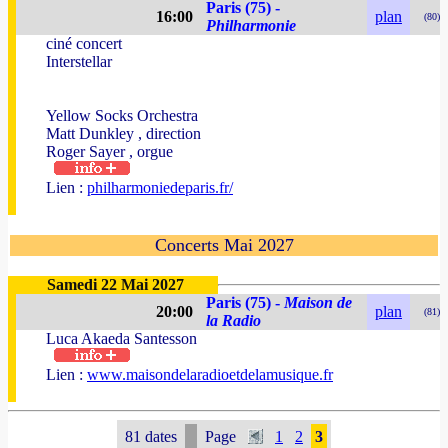
Paris (75) -
16:00
plan
(80)
Philharmonie
ciné concert
Interstellar
Yellow Socks Orchestra
Matt Dunkley , direction
Roger Sayer , orgue
Lien :
philharmoniedeparis.fr/
Concerts Mai 2027
Samedi 22 Mai 2027
Paris (75) -
Maison de
20:00
plan
(81)
la Radio
Luca Akaeda Santesson
Lien :
www.maisondelaradioetdelamusique.fr
81 dates
Page
1
2
3