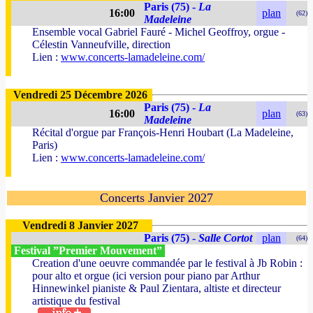
Paris (75) -
La
16:00
plan
(62)
Madeleine
Ensemble vocal Gabriel Fauré - Michel Geoffroy, orgue -
Célestin Vanneufville, direction
Lien :
www.concerts-lamadeleine.com/
Vendredi 25 Décembre 2026
Paris (75) -
La
16:00
plan
(63)
Madeleine
Récital d'orgue par François-Henri Houbart (La Madeleine,
Paris)
Lien :
www.concerts-lamadeleine.com/
Concerts Janvier 2027
Vendredi 8 Janvier 2027
Paris (75) -
Salle Cortot
plan
(64)
Festival ”Premier Mouvement”
Creation d'une oeuvre commandée par le festival à Jb Robin :
pour alto et orgue (ici version pour piano par Arthur
Hinnewinkel pianiste & Paul Zientara, altiste et directeur
artistique du festival