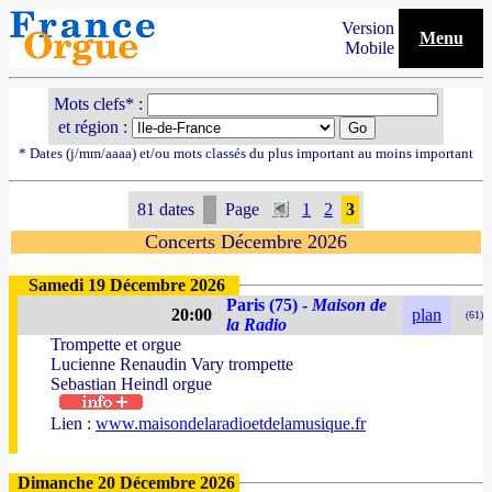
Version
Menu
Mobile
Mots clefs* :
et région :
* Dates (j/mm/aaaa) et/ou mots classés du plus important au moins important
81 dates
Page
1
2
3
Concerts Décembre 2026
Samedi 19 Décembre 2026
Paris (75) -
Maison de
20:00
plan
(61)
la Radio
Trompette et orgue
Lucienne Renaudin Vary trompette
Sebastian Heindl orgue
Lien :
www.maisondelaradioetdelamusique.fr
Dimanche 20 Décembre 2026