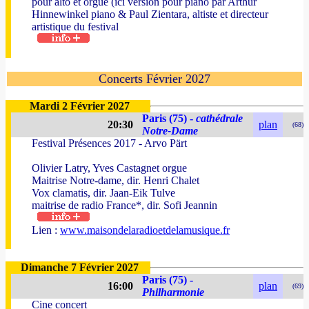
pour alto et orgue (ici version pour piano par Arthur
Hinnewinkel piano & Paul Zientara, altiste et directeur
artistique du festival
Concerts Février 2027
Mardi 2 Février 2027
Paris (75) -
cathédrale
20:30
plan
(68)
Notre-Dame
Festival Présences 2017 - Arvo Pärt
Olivier Latry, Yves Castagnet orgue
Maitrise Notre-dame, dir. Henri Chalet
Vox clamatis, dir. Jaan-Eik Tulve
maitrise de radio France*, dir. Sofi Jeannin
Lien :
www.maisondelaradioetdelamusique.fr
Dimanche 7 Février 2027
Paris (75) -
16:00
plan
(69)
Philharmonie
Cine concert