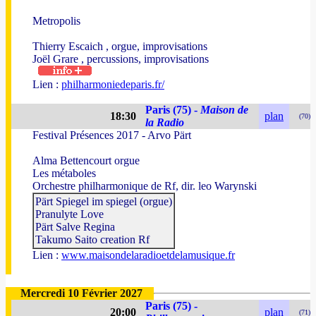
Metropolis
Thierry Escaich , orgue, improvisations
Joël Grare , percussions, improvisations
Lien :
philharmoniedeparis.fr/
Paris (75) -
Maison de
18:30
plan
(70)
la Radio
Festival Présences 2017 - Arvo Pärt
Alma Bettencourt orgue
Les métaboles
Orchestre philharmonique de Rf, dir. leo Warynski
Pärt Spiegel im spiegel (orgue)
Pranulyte Love
Pärt Salve Regina
Takumo Saito creation Rf
Lien :
www.maisondelaradioetdelamusique.fr
Mercredi 10 Février 2027
Paris (75) -
20:00
plan
(71)