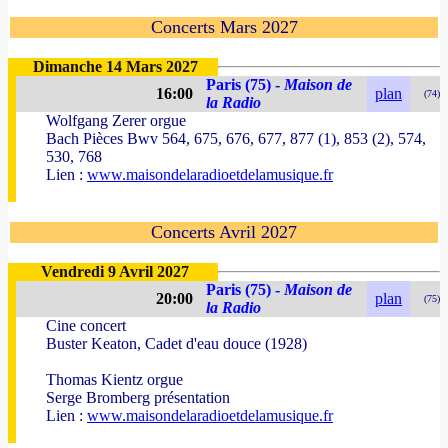
Concerts Mars 2027
Dimanche 14 Mars 2027
Paris (75) -
Maison de
16:00
plan
(74)
la Radio
Wolfgang Zerer orgue
Bach Pièces Bwv 564, 675, 676, 677, 877 (1), 853 (2), 574,
530, 768
Lien :
www.maisondelaradioetdelamusique.fr
Concerts Avril 2027
Vendredi 9 Avril 2027
Paris (75) -
Maison de
20:00
plan
(75)
la Radio
Cine concert
Buster Keaton, Cadet d'eau douce (1928)
Thomas Kientz orgue
Serge Bromberg présentation
Lien :
www.maisondelaradioetdelamusique.fr