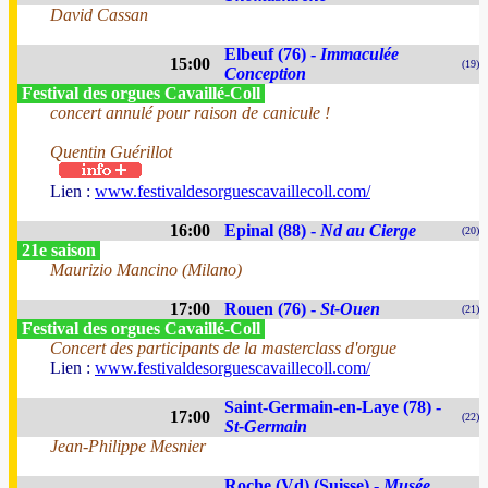
David Cassan
Elbeuf (76) -
Immaculée
15:00
(19)
Conception
Festival des orgues Cavaillé-Coll
concert annulé pour raison de canicule !
Quentin Guérillot
Lien :
www.festivaldesorguescavaillecoll.com/
16:00
Epinal (88) -
Nd au Cierge
(20)
21e saison
Maurizio Mancino (Milano)
17:00
Rouen (76) -
St-Ouen
(21)
Festival des orgues Cavaillé-Coll
Concert des participants de la masterclass d'orgue
Lien :
www.festivaldesorguescavaillecoll.com/
Saint-Germain-en-Laye (78) -
17:00
(22)
St-Germain
Jean-Philippe Mesnier
Roche (Vd) (Suisse) -
Musée