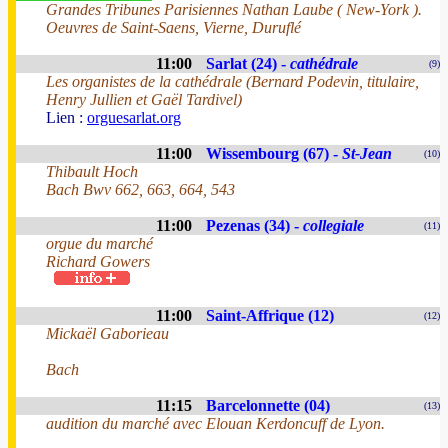
Grandes Tribunes Parisiennes Nathan Laube ( New-York ).
Oeuvres de Saint-Saens, Vierne, Duruflé
11:00
Sarlat (24) -
cathédrale
(9)
Les organistes de la cathédrale (Bernard Podevin, titulaire,
Henry Jullien et Gaël Tardivel)
Lien :
orguesarlat.org
11:00
Wissembourg (67) -
St-Jean
(10)
Thibault Hoch
Bach Bwv 662, 663, 664, 543
11:00
Pezenas (34) -
collegiale
(11)
orgue du marché
Richard Gowers
11:00
Saint-Affrique (12)
(12)
Mickaël Gaborieau
Bach
11:15
Barcelonnette (04)
(13)
audition du marché avec Elouan Kerdoncuff de Lyon.