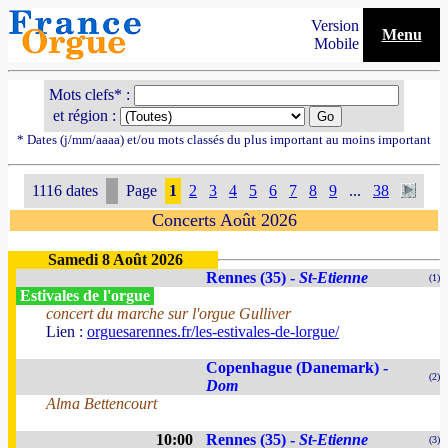
Version
Menu
Mobile
Mots clefs* :
et région :
* Dates (j/mm/aaaa) et/ou mots classés du plus important au moins important
1116 dates
Page
1
2
3
4
5
6
7
8
9
...
38
Concerts Août 2026
Samedi 8 Août 2026
Rennes (35) -
St-Etienne
(1)
Estivales de l'orgue
concert du marche sur l'orgue Gulliver
Lien :
orguesarennes.fr/les-estivales-de-lorgue/
Copenhague (Danemark) -
(2)
Dom
Alma Bettencourt
10:00
Rennes (35) -
St-Etienne
(3)