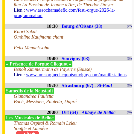
film La Passion de Jeanne d'Arc, de Theodor Dreyer
Lien :
www.assochamadeflc.com/festi-orgue-2026-la-
programmation
18:30
Bourg-d'Oisans (38)
(27)
Kaori Sakai
Ombline Kaufmann chant
Felix Mendelssohn
19:00
Souvigny (03)
(28)
« Présence de l’orgue Clicquot »
Benoît Zimmermann de Payerne (Suisse)
Lien :
www.amisorgueclicquotsouvigny.com/manifestations
19:30
Strasbourg (67) -
St-Paul
(29)
Samedis de la Neustadt
Gianandrea Pauletta
Bach, Messiaen, Pauletta, Dupré
20:00
Urt (64) -
Abbaye de Belloc
(30)
Les Musicales de Belloc
Thomas Ospital & Romain Leleu
Souffle et Lumière