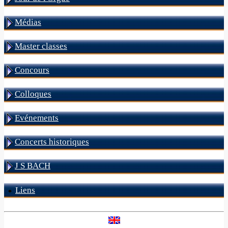
Médias
Master classes
Concours
Colloques
Evénements
Concerts historiques
J S BACH
Liens