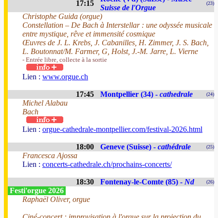
17:15
(23)
Suisse de l'Orgue
Christophe Guida (orgue)
Constellation – De Bach à Interstellar : une odyssée musicale
entre mystique, rêve et immensité cosmique
Œuvres de J. L. Krebs, J. Cabanilles, H. Zimmer, J. S. Bach,
L. Boutonnat/M. Farmer, G, Holst, J.-M. Jarre, L. Vierne
- Entrée libre, collecte à la sortie
Lien :
www.orgue.ch
17:45
Montpellier (34) -
cathedrale
(24)
Michel Alabau
Bach
Lien :
orgue-cathedrale-montpellier.com/festival-2026.html
18:00
Geneve (Suisse) -
cathédrale
(25)
Francesca Ajossa
Lien :
concerts-cathedrale.ch/prochains-concerts/
18:30
Fontenay-le-Comte (85) -
Nd
(26)
Festi'orgue 2026
Raphaël Oliver, orgue
Ciné-concert : improvisation à l'orgue sur la projection du