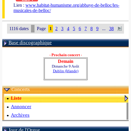
Lien :
www.habitat-humanisme.org/abbaye-de-belloc/les-
musicales-de-belloc/
1116 dates
Page
1
2
3
4
5
6
7
8
9
...
38
Base discographique
- Prochain concert -
Demain
Dimanche 9 Août
Dublin (Irlande)
Concerts
Liste
Annoncer
Archives
Jour de l'Orgue