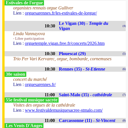
Estivales de l'orgue
organistes rennais orgue Gulliver
Lien :
orguesarennes.fr/les-estivales-de-lorgue/
Le Vigan (30) -
Temple du
10:30
(4)
Vigan
Linda Vannayova
- Libre participation
Lien :
orguetemple.vigan.free.fr/concerts/2026.htm
10:30
Plouescat (29)
(5)
Trio Per Vari Kervarec, orgue, bombarde, cornemuses
10:30
Rennes (35) -
St-Etienne
(6)
30e saison
concert du marché
Lien :
orguesarennes.fr/
11:00
Saint-Malo (35) -
cathédrale
(7)
55e festival musique sacrée
Visites des orgues de la cathédrale
Lien :
www.festivaldemusiquesacree-stmalo.com/
11:00
Carcassonne (11) -
St-Vincent
(8)
Les Vents D'Anges