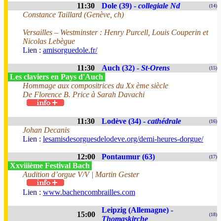
11:30
Dole (39) -
collegiale Nd
(14)
Constance Taillard (Genève, ch)
Versailles – Westminster : Henry Purcell, Louis Couperin et
Nicolas Lebègue
Lien :
amisorguedole.fr/
11:30
Auch (32) -
St-Orens
(15)
Les claviers en Pays d'Auch
Hommage aux compositrices du Xx ème siècle
De Florence B. Price à Sarah Davachi
11:30
Lodève (34) -
cathédrale
(16)
Johan Decanis
Lien :
lesamisdesorguesdelodeve.org/demi-heures-dorgue/
12:00
Pontaumur (63)
(17)
Xxviiième Festival Bach
Audition d’orgue V/V | Martin Gester
Lien :
www.bachencombrailles.com
Leipzig (Allemagne) -
15:00
(18)
Thomaskirche