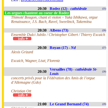
20:30
Rodez (12) -
cathédrale
(25)
Les orgues chantent au coeur de Rodez
Thimoté Bougon, chant et violon – Yuka Ishikawa, orgue
Renaissance, J.S. Bach, Ravel, Sweelinck, Takemitsu
20:30
Albens (73)
(26)
Ensemble Dulci Jubilo / Christopher Gibert / Thierry Escaich
20:30
Royan (17) -
Nd
(27)
Alexis Grizard
Escaich, Wagner, Liszt, Florentz
Versailles (78) -
cathédrale St-
20:30
(28)
Louis
concerts privés pour la Fédération des Amis de l’orgue
d’Allemagne (Gdo)
Christian Ott
21:00
Le Grand Bornand (74)
(29)