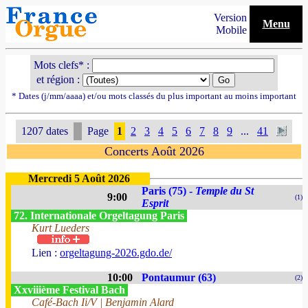
Version
Menu
Mobile
Mots clefs* :
et région :
* Dates (j/mm/aaaa) et/ou mots classés du plus important au moins important
1207 dates
Page
1
2
3
4
5
6
7
8
9
...
41
Concerts Août 2026
Mercredi 5 Août 2026
Paris (75) -
Temple du St
9:00
(1)
Esprit
72. Internationale Orgeltagung Paris
Kurt Lueders
Lien :
orgeltagung-2026.gdo.de/
10:00
Pontaumur (63)
(2)
Xxviiième Festival Bach
Café-Bach Ii/V | Benjamin Alard