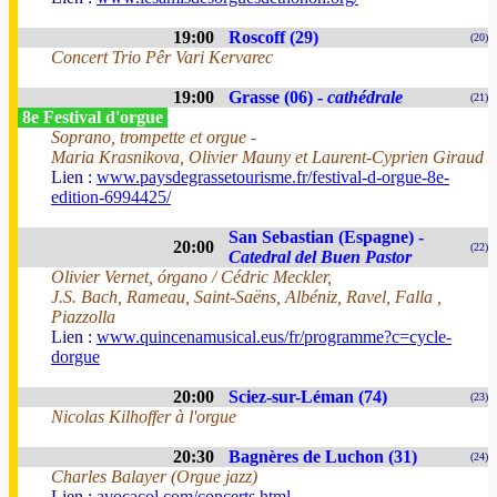
19:00
Roscoff (29)
(20)
Concert Trio Pêr Vari Kervarec
19:00
Grasse (06) -
cathédrale
(21)
8e Festival d'orgue
Soprano, trompette et orgue -
Maria Krasnikova, Olivier Mauny et Laurent-Cyprien Giraud
Lien :
www.paysdegrassetourisme.fr/festival-d-orgue-8e-
edition-6994425/
San Sebastian (Espagne) -
20:00
(22)
Catedral del Buen Pastor
Olivier Vernet, órgano / Cédric Meckler,
J.S. Bach, Rameau, Saint-Saëns, Albéniz, Ravel, Falla ,
Piazzolla
Lien :
www.quincenamusical.eus/fr/programme?c=cycle-
dorgue
20:00
Sciez-sur-Léman (74)
(23)
Nicolas Kilhoffer à l'orgue
20:30
Bagnères de Luchon (31)
(24)
Charles Balayer (Orgue jazz)
Lien :
avocacol.com/concerts.html