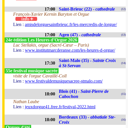
17:00
Saint-Brieuc (22) -
cathedrale
(12)
François-Xavier Kernin Baryton et Orgue
Lien :
amisdelorguesaintbrieuc.fr/les-mercredis-de-lorgue/
17:00
Agen (47) -
cathedrale
(13)
24e édition Les Heures d’Orgue 2026
Luc Stellakis, orgue (Sacré-Cœur – Paris)
Lien :
www.institutmarcderanse.com/les-heures-d-orgue/
Saint-Malo (35) -
Sainte Croix
17:30
(14)
à St-Servan
55e festival musique sacrée
visite de l'orgue Cavaillé-Coll
Lien :
www.festivaldemusiquesacree-stmalo.com/
Blois (41) -
Saint-Pierre de
18:00
(15)
Cabochon
Nathan Laube
Lien :
jeuxdorgue41.free.fr/festival-2022.html
Bordeaux (33) -
abbatiale Ste-
18:00
(16)
Croix
Orgues d'été