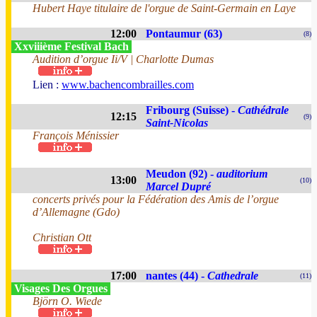
Hubert Haye titulaire de l'orgue de Saint-Germain en Laye
12:00
Pontaumur (63)
(8)
Xxviiième Festival Bach
Audition d’orgue Ii/V | Charlotte Dumas
Lien :
www.bachencombrailles.com
Fribourg (Suisse) -
Cathédrale
12:15
(9)
Saint-Nicolas
François Ménissier
Meudon (92) -
auditorium
13:00
(10)
Marcel Dupré
concerts privés pour la Fédération des Amis de l’orgue
d’Allemagne (Gdo)
Christian Ott
17:00
nantes (44) -
Cathedrale
(11)
Visages Des Orgues
Björn O. Wiede