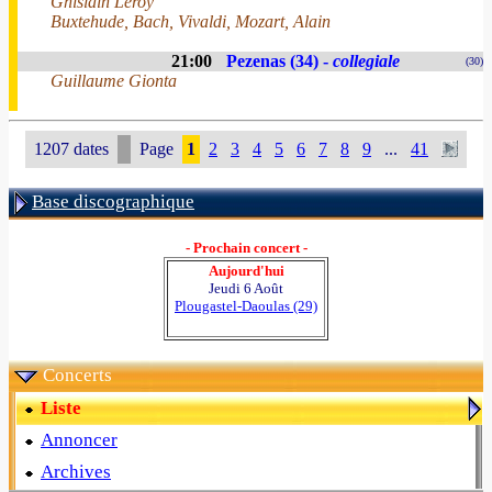
Ghislain Leroy
Buxtehude, Bach, Vivaldi, Mozart, Alain
21:00
Pezenas (34) -
collegiale
(30)
Guillaume Gionta
1207 dates
Page
1
2
3
4
5
6
7
8
9
...
41
Base discographique
- Prochain concert -
Aujourd'hui
Jeudi 6 Août
Plougastel-Daoulas (29)
Concerts
Liste
Annoncer
Archives