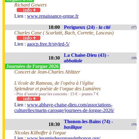
Richard Gowers
Lien :
www.renaissance-orgue.fr
18:00
Perigueux (24) -
la cité
(17)
Charles Cane ( Scarlatti, Bach, Corrette, Lasceux)
Lien :
aaocp.free.fr/styled-5/
La Chaise-Dieu (43) -
18:30
(18)
abbatiale
Journées de l’orgue 2026
Concert de Jean-Charles Ablitzer
L’école de Rameau, de l’opéra à l’église
Splendeur et poésie de l’orgue des Lumières
- Prix d’entrée pour les concerts : 15 € – jeunes 7 €
Lien :
www.abbaye-chaise-dieu.com/associations-
culturelles/marin-carouge/journees-de-lorgue-2026/
Thonon-les-Bains (74) -
18:30
(19)
basilique
Nicolas Kilhoffer à l'orgue
Lien :
www.lesamisdesorguesdethonon.org/