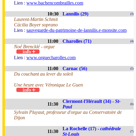
Lien :
www.bachencombrailles.com
10:30
Lannilis (29)
(3)
Laurent-Martin Schmit
Cäcilia Boyer soprano
Lien :
sauvegarde-du-patrimoine-de-lannilis.e-monsite.com
11:00
Charolles (71)
(4)
Noé Brencklé - orgue
Lien :
www.orguecharolles.com
11:00
Carnac (56)
(5)
Du couchant au lever du soleil
Une heure avec Véronique Le Guen
Clermont-l'Hérault (34) -
St-
11:30
(6)
Paul
Sylvain Pluyaut, professeur d'orgue au Conservatoire de
Dijon
La Rochelle (17) -
cathédrale
11:30
(7)
St-Louis