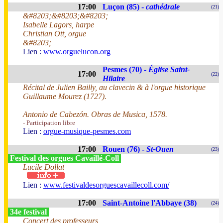
17:00
Luçon (85) -
cathédrale
(21)
&#8203;&#8203;&#8203;
Isabelle Lagors, harpe
Christian Ott, orgue
&#8203;
Lien :
www.orguelucon.org
Pesmes (70) -
Église Saint-
17:00
(22)
Hilaire
Récital de Julien Bailly, au clavecin & à l'orgue historique
Guillaume Mourez (1727).
Antonio de Cabezón. Obras de Musica, 1578.
- Participation libre
Lien :
orgue-musique-pesmes.com
17:00
Rouen (76) -
St-Ouen
(23)
Festival des orgues Cavaillé-Coll
Lucile Dollat
Lien :
www.festivaldesorguescavaillecoll.com/
17:00
Saint-Antoine l'Abbaye (38)
(24)
34e festival
Concert des professeurs