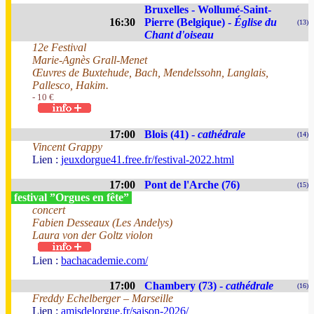
Bruxelles - Wollumé-Saint-
16:30
Pierre (Belgique) -
Église du
(13)
Chant d'oiseau
12e Festival
Marie-Agnès Grall-Menet
Œuvres de Buxtehude, Bach, Mendelssohn, Langlais,
Pallesco, Hakim.
- 10 €
17:00
Blois (41) -
cathédrale
(14)
Vincent Grappy
Lien :
jeuxdorgue41.free.fr/festival-2022.html
17:00
Pont de l'Arche (76)
(15)
festival ”Orgues en fête”
concert
Fabien Desseaux (Les Andelys)
Laura von der Goltz violon
Lien :
bachacademie.com/
17:00
Chambery (73) -
cathédrale
(16)
Freddy Echelberger – Marseille
Lien :
amisdelorgue.fr/saison-2026/