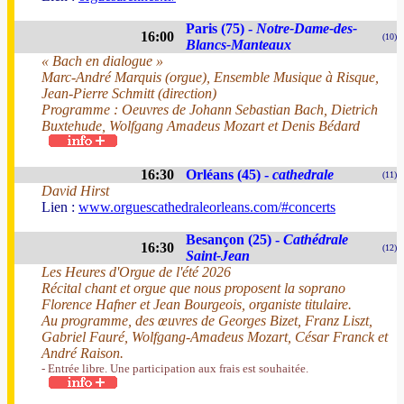
Paris (75) -
Notre-Dame-des-
16:00
(10)
Blancs-Manteaux
« Bach en dialogue »
Marc-André Marquis (orgue), Ensemble Musique à Risque,
Jean-Pierre Schmitt (direction)
Programme : Oeuvres de Johann Sebastian Bach, Dietrich
Buxtehude, Wolfgang Amadeus Mozart et Denis Bédard
16:30
Orléans (45) -
cathedrale
(11)
David Hirst
Lien :
www.orguescathedraleorleans.com/#concerts
Besançon (25) -
Cathédrale
16:30
(12)
Saint-Jean
Les Heures d'Orgue de l'été 2026
Récital chant et orgue que nous proposent la soprano
Florence Hafner et Jean Bourgeois, organiste titulaire.
Au programme, des œuvres de Georges Bizet, Franz Liszt,
Gabriel Fauré, Wolfgang-Amadeus Mozart, César Franck et
André Raison.
- Entrée libre. Une participation aux frais est souhaitée.