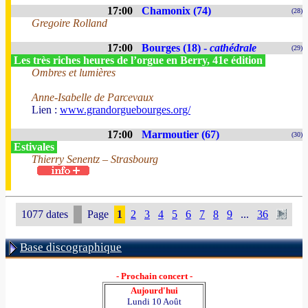
17:00
Chamonix (74)
(28)
Gregoire Rolland
17:00
Bourges (18) -
cathédrale
(29)
Les très riches heures de l’orgue en Berry, 41e édition
Ombres et lumières
Anne-Isabelle de Parcevaux
Lien :
www.grandorguebourges.org/
17:00
Marmoutier (67)
(30)
Estivales
Thierry Senentz – Strasbourg
1077 dates
Page
1
2
3
4
5
6
7
8
9
...
36
Base discographique
- Prochain concert -
Aujourd'hui
Lundi 10 Août