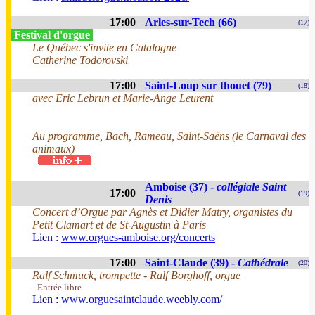
17:00
Arles-sur-Tech (66)
(17)
Festival d'orgue
Le Québec s'invite en Catalogne
Catherine Todorovski
17:00
Saint-Loup sur thouet (79)
(18)
avec Eric Lebrun et Marie-Ange Leurent
Au programme, Bach, Rameau, Saint-Saëns (le Carnaval des
animaux)
Amboise (37) -
collégiale Saint
17:00
(19)
Denis
Concert d’Orgue par Agnès et Didier Matry, organistes du
Petit Clamart et de St-Augustin à Paris
Lien :
www.orgues-amboise.org/concerts
17:00
Saint-Claude (39) -
Cathédrale
(20)
Ralf Schmuck, trompette - Ralf Borghoff, orgue
- Entrée libre
Lien :
www.orguesaintclaude.weebly.com/