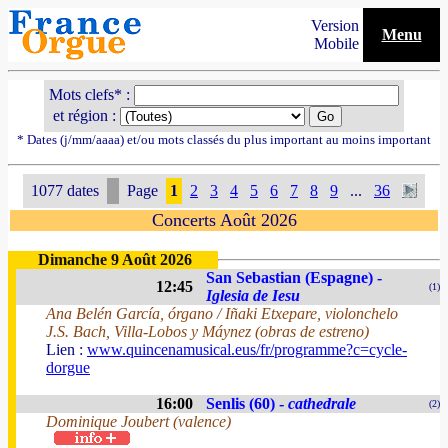
Version
Menu
Mobile
Mots clefs* :
et région :
* Dates (j/mm/aaaa) et/ou mots classés du plus important au moins important
1077 dates
Page
1
2
3
4
5
6
7
8
9
...
36
Concerts Août 2026
Dimanche 9 Août 2026
San Sebastian (Espagne) -
12:45
(1)
Iglesia de Iesu
Ana Belén García, órgano / Iñaki Etxepare, violonchelo
J.S. Bach, Villa-Lobos y Máynez (obras de estreno)
Lien :
www.quincenamusical.eus/fr/programme?c=cycle-
dorgue
16:00
Senlis (60) -
cathedrale
(2)
Dominique Joubert (valence)