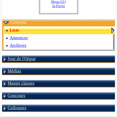
Dijon (21)
St-Pierre
Concerts
Liste
Annoncer
Archives
Jour de l'Orgue
Médias
Master classes
Concours
Colloques