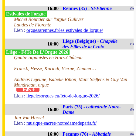
16:00
Rennes (35) -
St-Etienne
(3)
Estivales de l'orgue
Michel Bourcier sur l'orgue Gulliver
Laudes de Florentz
Lien :
orguesarennes.fr/les-estivales-de-lorgue/
Liège (Belgique) -
Chapelle
16:00
(4)
des Filles de la Croix
Liège - FêTe De L’Orgue 2026
Quatre organistes en Hors-Château
Franck, Hesse, Karindi, Vierne, Zimmer…
Andreas Lejeune, Isabelle Rihon, Marc Steffens & Guy Van
Mondriaan, orgue
Lien :
liegelesorgues.eu/fete-de-lorgue-2026/
Paris (75) -
cathédrale Notre-
16:00
(5)
Dame
Jan Von Hassel
Lien :
musique-sacree-notredamedeparis.fr/
16:00
Fecamp (76) -
Abbatiale
(6)