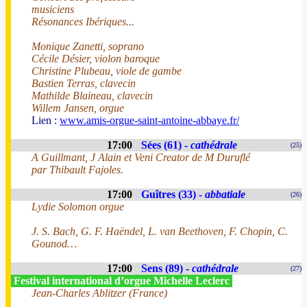
musiciens
Résonances Ibériques...
Monique Zanetti, soprano
Cécile Désier, violon baroque
Christine Plubeau, viole de gambe
Bastien Terras, clavecin
Mathilde Blaineau, clavecin
Willem Jansen, orgue
Lien :
www.amis-orgue-saint-antoine-abbaye.fr/
17:00
Sées (61) -
cathédrale
(25)
A Guillmant, J Alain et Veni Creator de M Duruflé
par Thibault Fajoles.
17:00
Guîtres (33) -
abbatiale
(26)
Lydie Solomon orgue
J. S. Bach, G. F. Haëndel, L. van Beethoven, F. Chopin, C.
Gounod…
17:00
Sens (89) -
cathédrale
(27)
Festival international d’orgue Michelle Leclerc
Jean-Charles Ablitzer (France)