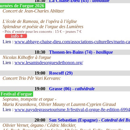
18:30
La Chaise-Dieu (43) -
abbatiale
urnées de l’orgue 2026
Concert de Jean-Charles Ablitzer
L’école de Rameau, de l’opéra à l’église
Splendeur et poésie de l’orgue des Lumières
- Prix d’entrée pour les concerts : 15 € – jeunes 7 €
Lien :
www.abbaye-chaise-dieu.com/associations-culturelles/marin-ca
18:30
Thonon-les-Bains (74) -
basilique
Nicolas Kilhoffer à l'orgue
Lien :
www.lesamisdesorguesdethonon.org/
19:00
Roscoff (29)
Concert Trio Pêr Vari Kervarec
19:00
Grasse (06) -
cathédrale
 Festival d'orgue
Soprano, trompette et orgue -
Maria Krasnikova, Olivier Mauny et Laurent-Cyprien Giraud
Lien :
www.paysdegrassetourisme.fr/festival-d-orgue-8e-edition-699
20:00
San Sebastian (Espagne) -
Catedral del B
Olivier Vernet, órgano / Cédric Meckler,