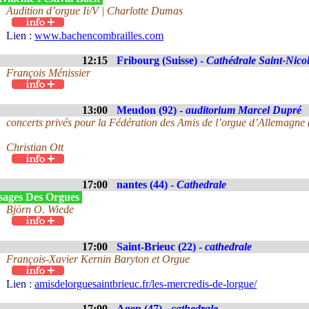
Audition d’orgue Ii/V | Charlotte Dumas
Lien :
www.bachencombrailles.com
12:15
Fribourg (Suisse) -
Cathédrale Saint-Nico
François Ménissier
13:00
Meudon (92) -
auditorium Marcel Dupré
concerts privés pour la Fédération des Amis de l’orgue d’Allemagne
Christian Ott
17:00
nantes (44) -
Cathedrale
sages Des Orgues
Björn O. Wiede
17:00
Saint-Brieuc (22) -
cathedrale
François-Xavier Kernin Baryton et Orgue
Lien :
amisdelorguesaintbrieuc.fr/les-mercredis-de-lorgue/
17:00
Agen (47) -
cathedrale