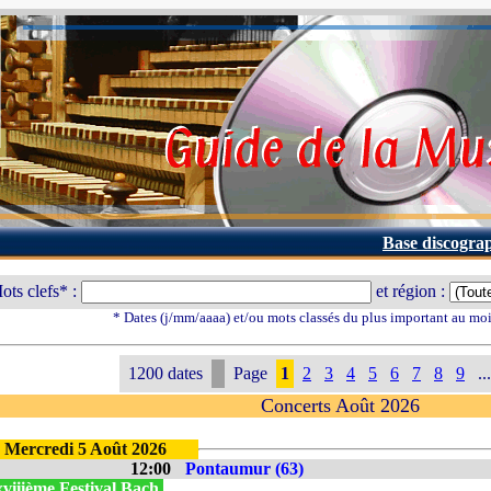
Base discogra
ots clefs* :
et région :
* Dates (j/mm/aaaa) et/ou mots classés du plus important au mo
1200 dates
Page
1
2
3
4
5
6
7
8
9
...
Concerts Août 2026
Mercredi 5 Août 2026
12:00
Pontaumur (63)
viiième Festival Bach