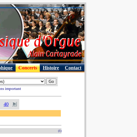
phique
Concerts
Histoire
Contact
ins important
40
(1)