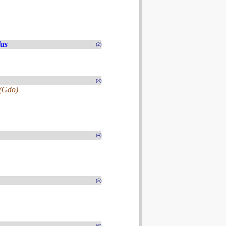
las
(2)
(3)
 (Gdo)
(4)
(5)
(6)