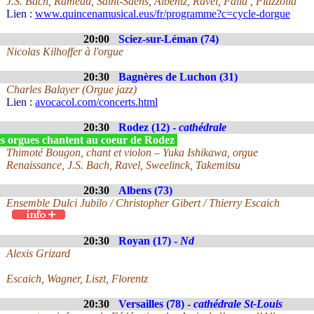
J.S. Bach, Rameau, Saint-Saëns, Albéniz, Ravel, Falla , Piazzolla
Lien :
www.quincenamusical.eus/fr/programme?c=cycle-dorgue
20:00
Sciez-sur-Léman (74)
Nicolas Kilhoffer à l'orgue
20:30
Bagnères de Luchon (31)
Charles Balayer (Orgue jazz)
Lien :
avocacol.com/concerts.html
20:30
Rodez (12) -
cathédrale
s orgues chantent au coeur de Rodez
Thimoté Bougon, chant et violon – Yuka Ishikawa, orgue
Renaissance, J.S. Bach, Ravel, Sweelinck, Takemitsu
20:30
Albens (73)
Ensemble Dulci Jubilo / Christopher Gibert / Thierry Escaich
20:30
Royan (17) -
Nd
Alexis Grizard
Escaich, Wagner, Liszt, Florentz
20:30
Versailles (78) -
cathédrale St-Louis