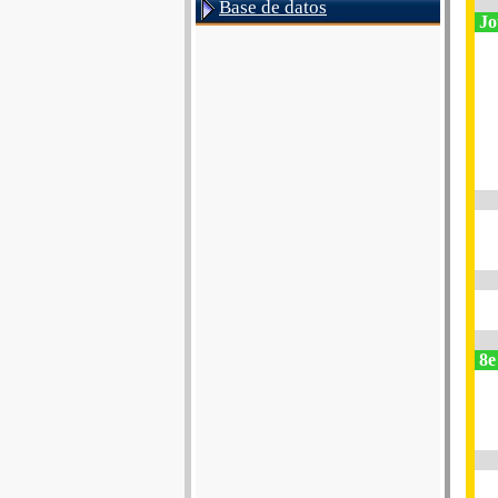
Base de datos
Jo
8e