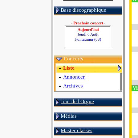
Base discographique
- Prochain concert -
Aujourd'hui
Jeudi 6 Août
Pontaumur (63)
Concerts
Liste
Annoncer
Archives
Vi
Jour de l'Orgue
Médias
Master classes