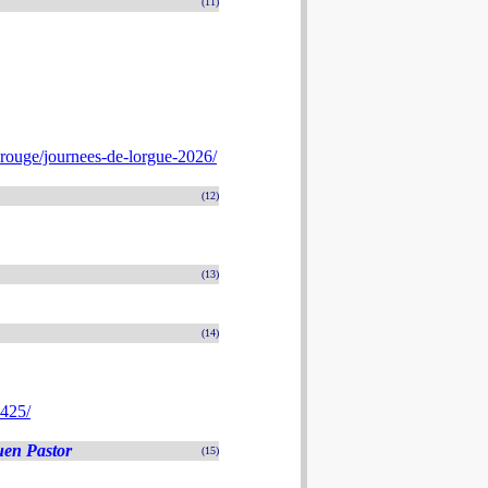
(11)
rouge/journees-de-lorgue-2026/
(12)
(13)
(14)
4425/
uen Pastor
(15)