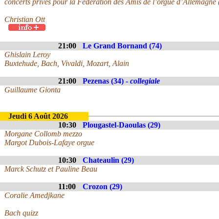
concerts privés pour la Fédération des Amis de l’orgue d’Allemagne
Christian Ott
21:00
Le Grand Bornand (74)
Ghislain Leroy
Buxtehude, Bach, Vivaldi, Mozart, Alain
21:00
Pezenas (34) -
collegiale
Guillaume Gionta
Jeudi 6 Août 2026
10:30
Plougastel-Daoulas (29)
Morgane Collomb mezzo
Margot Dubois-Lafaye orgue
10:30
Chateaulin (29)
Marck Schutz et Pauline Beau
11:00
Crozon (29)
Coralie Amedjkane
Bach quizz