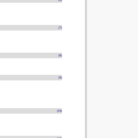
n
(7)
(8)
(9)
(10)