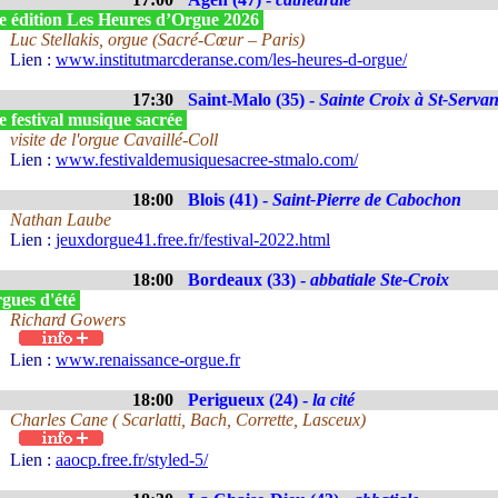
e édition Les Heures d’Orgue 2026
Luc Stellakis, orgue (Sacré-Cœur – Paris)
Lien :
www.institutmarcderanse.com/les-heures-d-orgue/
17:30
Saint-Malo (35) -
Sainte Croix à St-Serva
 festival musique sacrée
visite de l'orgue Cavaillé-Coll
Lien :
www.festivaldemusiquesacree-stmalo.com/
18:00
Blois (41) -
Saint-Pierre de Cabochon
Nathan Laube
Lien :
jeuxdorgue41.free.fr/festival-2022.html
18:00
Bordeaux (33) -
abbatiale Ste-Croix
gues d'été
Richard Gowers
Lien :
www.renaissance-orgue.fr
18:00
Perigueux (24) -
la cité
Charles Cane ( Scarlatti, Bach, Corrette, Lasceux)
Lien :
aaocp.free.fr/styled-5/