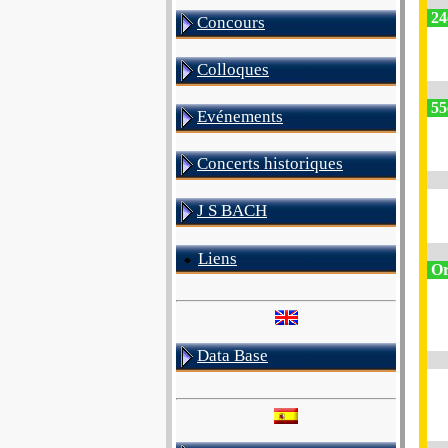
24
Concours
Colloques
55e
Evénements
Concerts historiques
J S BACH
Liens
Or
Data Base