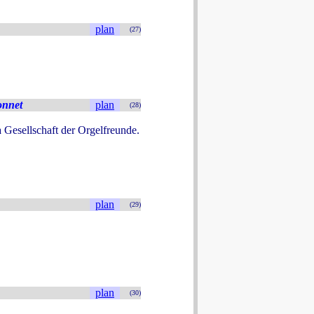
plan
(27)
onnet
plan
(28)
a Gesellschaft der Orgelfreunde.
plan
(29)
plan
(30)