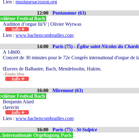
Lien :
musiquesacrozon.org
12:00
Pontaumur (63)
viiième Festival Bach
Audition d’orgue Iii/V | Olivier Wyrwas
Lien :
www.bachencombrailles.com
14:00
Paris (75) -
Église saint-Nicolas du Chard
A 14h00.
Concert de 30 minutes pour le 72e Congrès international d'orgue de l
Œuvres de Balbastre, Bach, Mendelssohn, Hakim.
- Entrée libre
16:00
Miremont (63)
viiième Festival Bach
Benjamin Alard
clavecin
Lien :
www.bachencombrailles.com
16:00
Paris (75) -
St-Sulpice
. Internationale Orgeltagung Paris