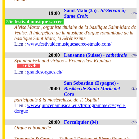
Saint-Malo (35) -
St-Servan à)
19:00
(19)
Sante Croix
55e festival musique sacrée
Alvise Mason, organiste titulaire de la basilique Saint-Marc de
Venise. Il interpètera de la musique d'orgue romantique de la
basilique Saint-Marc, la Sérénissime
Lien :
www.festivaldemusiquesacree-stmalo.com/
20:00
Lausanne (Suisse) -
cathedrale
(20)
Symphonisch und virtuos – Przemyslaw Kapitula
Lien :
grandesorgues.ch/
San Sebastian (Espagne) -
20:00
Basílica de Santa María del
(21)
Coro
participants à la masterclasse de T. Ospital
Lien :
www.quincenamusical.eus/fr/programme?c=cycle-
dorgue
20:00
Forcalquier (04)
(22)
Orgue et trompette
Trompette & Orgue — Thibault Darbon et Pierre Bagneris