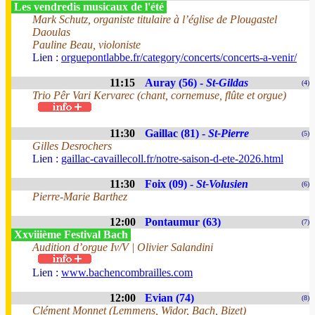
Les vendredis musicaux de l'été
Mark Schutz, organiste titulaire à l’église de Plougastel
Daoulas
Pauline Beau, violoniste
Lien :
orguepontlabbe.fr/category/concerts/concerts-a-venir/
11:15
Auray (56) -
St-Gildas
(4)
Trio Pêr Vari Kervarec (chant, cornemuse, flûte et orgue)
11:30
Gaillac (81) -
St-Pierre
(5)
Gilles Desrochers
Lien :
gaillac-cavaillecoll.fr/notre-saison-d-ete-2026.html
11:30
Foix (09) -
St-Volusien
(6)
Pierre-Marie Barthez
12:00
Pontaumur (63)
(7)
Xxviiième Festival Bach
Audition d’orgue Iv/V | Olivier Salandini
Lien :
www.bachencombrailles.com
12:00
Evian (74)
(8)
Clément Monnet (Lemmens, Widor, Bach, Bizet)