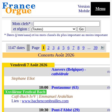
Version
Menu
Mobile
Mots clefs* :
et région :
* Dates (j/mm/aaaa) et/ou mots classés du plus important au moins important
1147 dates
Page
1
2
3
4
5
6
7
8
9
...
39
Concerts Août 2026
Vendredi 7 Août 2026
Ansvers (Belgique) -
(1)
cathédrale
Stephane Eliot
10:00
Pontaumur (63)
(2)
Xxviiième Festival Bach
Café-Bach Iv/V | Emmanuel Arakélian
Lien :
www.bachencombrailles.com
10:30
Pont-l'Abbé (29)
(3)