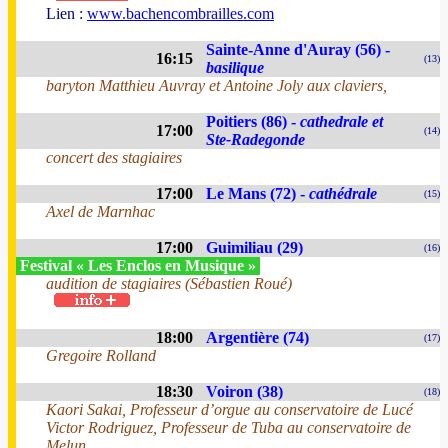
Lien :
www.bachencombrailles.com
Sainte-Anne d'Auray (56) -
16:15
(13)
basilique
baryton Matthieu Auvray et Antoine Joly aux claviers,
Poitiers (86) -
cathedrale et
17:00
(14)
Ste-Radegonde
concert des stagiaires
17:00
Le Mans (72) -
cathédrale
(15)
Axel de Marnhac
17:00
Guimiliau (29)
(16)
Festival « Les Enclos en Musique »
audition de stagiaires (Sébastien Roué)
18:00
Argentière (74)
(17)
Gregoire Rolland
18:30
Voiron (38)
(18)
Kaori Sakai, Professeur d’orgue au conservatoire de Lucé
Victor Rodriguez, Professeur de Tuba au conservatoire de
Melun