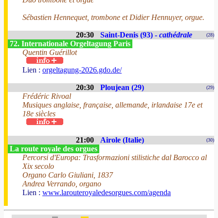
Sébastien Hennequet, trombone et Didier Hennuyer, orgue.
20:30
Saint-Denis (93) -
cathédrale
(28)
72. Internationale Orgeltagung Paris
Quentin Guérillot
Lien :
orgeltagung-2026.gdo.de/
20:30
Ploujean (29)
(29)
Frédéric Rivoal
Musiques anglaise, française, allemande, irlandaise 17e et
18e siècles
21:00
Airole (Italie)
(30)
La route royale des orgues
Percorsi d'Europa: Trasformazioni stilistiche dal Barocco al
Xix secolo
Organo Carlo Giuliani, 1837
Andrea Verrando, organo
Lien :
www.larouteroyaledesorgues.com/agenda