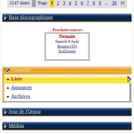
1147 dates
Page
1
2
3
4
5
6
7
8
9
...
39
Base discographique
- Prochain concert -
Demain
Samedi 8 Août
Rennes (35)
St-Etienne
Concerts
Liste
Annoncer
Archives
Jour de l'Orgue
Médias