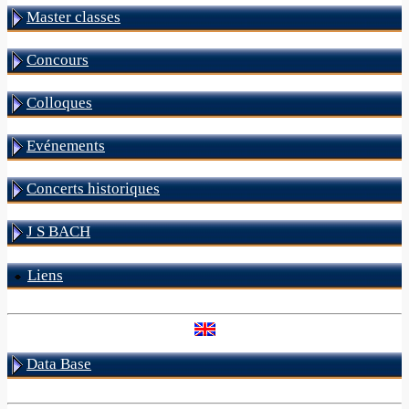
Master classes
Concours
Colloques
Evénements
Concerts historiques
J S BACH
Liens
Data Base