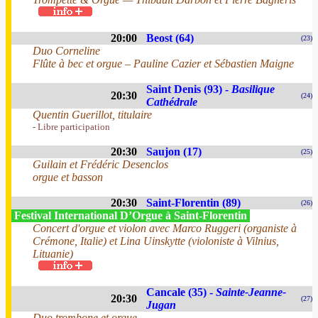
20:00
Beost (64)
(23)
Duo Corneline
Flûte à bec et orgue – Pauline Cazier et Sébastien Maigne
Saint Denis (93) -
Basilique
20:30
(24)
Cathédrale
Quentin Guerillot, titulaire
- Libre participation
20:30
Saujon (17)
(25)
Guilain et Frédéric Desenclos
orgue et basson
20:30
Saint-Florentin (89)
(26)
Festival International D’Orgue à Saint-Florentin
Concert d'orgue et violon avec Marco Ruggeri (organiste à
Crémone, Italie) et Lina Uinskytte (violoniste à Vilnius,
Lituanie)
Cancale (35) -
Sainte-Jeanne-
20:30
(27)
Jugan
Duo trombone et orgue