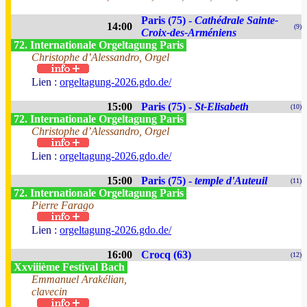
Paris (75) -
Cathédrale Sainte-
14:00
(9)
Croix-des-Arméniens
72. Internationale Orgeltagung Paris
Christophe d’Alessandro, Orgel
Lien :
orgeltagung-2026.gdo.de/
15:00
Paris (75) -
St-Elisabeth
(10)
72. Internationale Orgeltagung Paris
Christophe d’Alessandro, Orgel
Lien :
orgeltagung-2026.gdo.de/
15:00
Paris (75) -
temple d'Auteuil
(11)
72. Internationale Orgeltagung Paris
Pierre Farago
Lien :
orgeltagung-2026.gdo.de/
16:00
Crocq (63)
(12)
Xxviiième Festival Bach
Emmanuel Arakélian,
clavecin