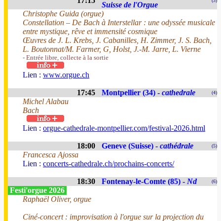
17:15
(3)
Suisse de l'Orgue
Christophe Guida (orgue)
Constellation – De Bach à Interstellar : une odyssée musicale
entre mystique, rêve et immensité cosmique
Œuvres de J. L. Krebs, J. Cabanilles, H. Zimmer, J. S. Bach,
L. Boutonnat/M. Farmer, G, Holst, J.-M. Jarre, L. Vierne
- Entrée libre, collecte à la sortie
Lien :
www.orgue.ch
17:45
Montpellier (34) -
cathedrale
(4)
Michel Alabau
Bach
Lien :
orgue-cathedrale-montpellier.com/festival-2026.html
18:00
Geneve (Suisse) -
cathédrale
(5)
Francesca Ajossa
Lien :
concerts-cathedrale.ch/prochains-concerts/
18:30
Fontenay-le-Comte (85) -
Nd
(6)
Festi'orgue 2026
Raphaël Oliver, orgue
Ciné-concert : improvisation à l'orgue sur la projection du