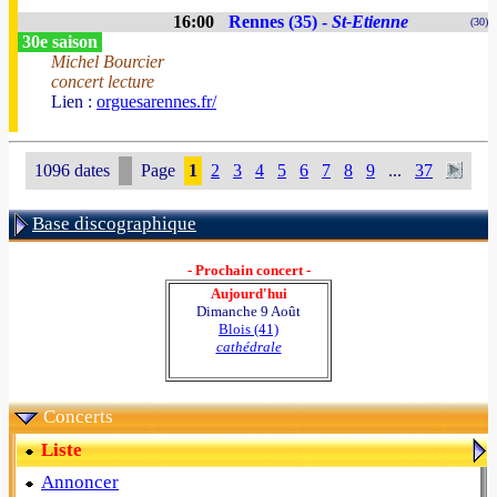
16:00
Rennes (35) -
St-Etienne
(30)
30e saison
Michel Bourcier
concert lecture
Lien :
orguesarennes.fr/
1096 dates
Page
1
2
3
4
5
6
7
8
9
...
37
Base discographique
- Prochain concert -
Aujourd'hui
Dimanche 9 Août
Blois (41)
cathédrale
Concerts
Liste
Annoncer