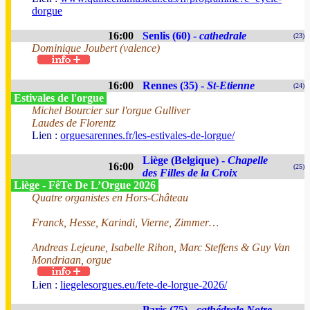
dorgue
16:00
Senlis (60) -
cathedrale
(23)
Dominique Joubert (valence)
16:00
Rennes (35) -
St-Etienne
(24)
Estivales de l'orgue
Michel Bourcier sur l'orgue Gulliver
Laudes de Florentz
Lien :
orguesarennes.fr/les-estivales-de-lorgue/
Liège (Belgique) -
Chapelle
16:00
(25)
des Filles de la Croix
Liège - FêTe De L’Orgue 2026
Quatre organistes en Hors-Château
Franck, Hesse, Karindi, Vierne, Zimmer…
Andreas Lejeune, Isabelle Rihon, Marc Steffens & Guy Van
Mondriaan, orgue
Lien :
liegelesorgues.eu/fete-de-lorgue-2026/
Paris (75) -
cathédrale Notre-