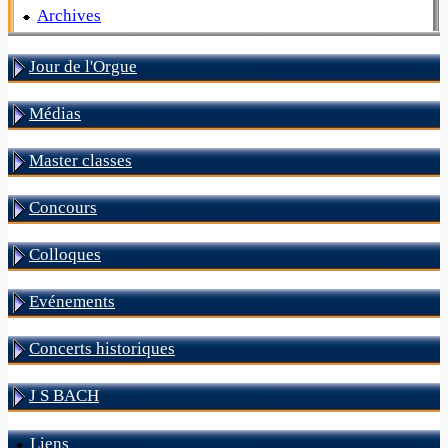
Archives
Jour de l'Orgue
Médias
Master classes
Concours
Colloques
Evénements
Concerts historiques
J S BACH
Liens