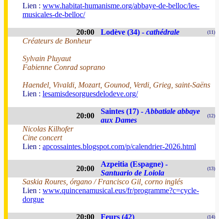
Lien :
www.habitat-humanisme.org/abbaye-de-belloc/les-
musicales-de-belloc/
20:00
Lodève (34) -
cathédrale
(11)
Créateurs de Bonheur
Sylvain Pluyaut
Fabienne Conrad soprano
Haendel, Vivaldi, Mozart, Gounod, Verdi, Grieg, saint-Saëns
Lien :
lesamisdesorguesdelodeve.org/
Saintes (17) -
Abbatiale abbaye
20:00
(12)
aux Dames
Nicolas Kilhofer
Cine concert
Lien :
apcossaintes.blogspot.com/p/calendrier-2026.html
Azpeitia (Espagne) -
20:00
(13)
Santuario de Loiola
Saskia Roures, órgano / Francisco Gil, corno inglés
Lien :
www.quincenamusical.eus/fr/programme?c=cycle-
dorgue
20:00
Feurs (42)
(14)