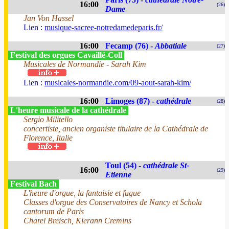
16:00
(26)
Dame
Jan Von Hassel
Lien :
musique-sacree-notredamedeparis.fr/
16:00
Fecamp (76) -
Abbatiale
(27)
Festival des orgues Cavaillé-Coll
Musicales de Normandie - Sarah Kim
Lien :
musicales-normandie.com/09-aout-sarah-kim/
16:00
Limoges (87) -
cathédrale
(28)
L'heure musicale de la cathédrale
Sergio Militello
concertiste, ancien organiste titulaire de la Cathédrale de
Florence, Italie
Toul (54) -
cathédrale St-
16:00
(29)
Etienne
Festival Bach
L'heure d'orgue, la fantaisie et fugue
Classes d'orgue des Conservatoires de Nancy et Schola
cantorum de Paris
Charel Breisch, Kierann Cremins