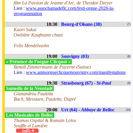
film La Passion de Jeanne d'Arc, de Theodor Dreyer
Lien :
www.assochamadeflc.com/festi-orgue-2026-la-
programmation
18:30
Bourg-d'Oisans (38)
(7)
Kaori Sakai
Ombline Kaufmann chant
Felix Mendelssohn
19:00
Souvigny (03)
(8)
« Présence de l’orgue Clicquot »
Benoît Zimmermann de Payerne (Suisse)
Lien :
www.amisorgueclicquotsouvigny.com/manifestations
19:30
Strasbourg (67) -
St-Paul
(9)
Samedis de la Neustadt
Gianandrea Pauletta
Bach, Messiaen, Pauletta, Dupré
20:00
Urt (64) -
Abbaye de Belloc
(10)
Les Musicales de Belloc
Thomas Ospital & Romain Leleu
Souffle et Lumière