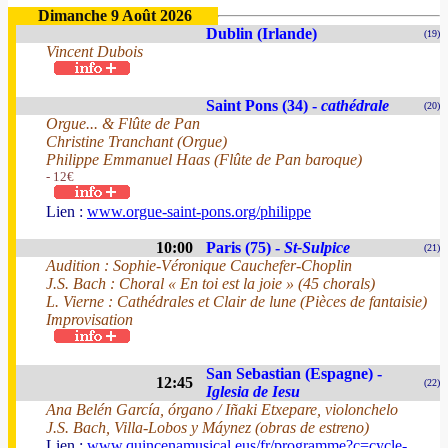
Dimanche 9 Août 2026
Dublin (Irlande)
(19)
Vincent Dubois
Saint Pons (34) -
cathédrale
(20)
Orgue... & Flûte de Pan
Christine Tranchant (Orgue)
Philippe Emmanuel Haas (Flûte de Pan baroque)
- 12€
Lien :
www.orgue-saint-pons.org/philippe
10:00
Paris (75) -
St-Sulpice
(21)
Audition : Sophie-Véronique Cauchefer-Choplin
J.S. Bach : Choral « En toi est la joie » (45 chorals)
L. Vierne : Cathédrales et Clair de lune (Pièces de fantaisie)
Improvisation
San Sebastian (Espagne) -
12:45
(22)
Iglesia de Iesu
Ana Belén García, órgano / Iñaki Etxepare, violonchelo
J.S. Bach, Villa-Lobos y Máynez (obras de estreno)
Lien :
www.quincenamusical.eus/fr/programme?c=cycle-