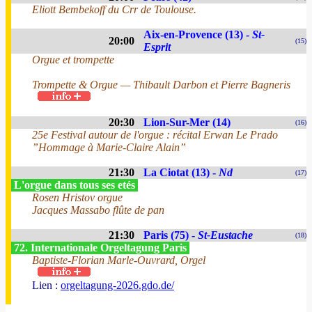
Eliott Bembekoff du Crr de Toulouse.
Aix-en-Provence (13) -
St-
20:00
(15)
Esprit
Orgue et trompette
Trompette & Orgue — Thibault Darbon et Pierre Bagneris
20:30
Lion-Sur-Mer (14)
(16)
25e Festival autour de l'orgue : récital Erwan Le Prado
”Hommage à Marie-Claire Alain”
21:30
La Ciotat (13) -
Nd
(17)
L'orgue dans tous ses etés
Rosen Hristov orgue
Jacques Massabo flûte de pan
21:30
Paris (75) -
St-Eustache
(18)
72. Internationale Orgeltagung Paris
Baptiste-Florian Marle-Ouvrard, Orgel
Lien :
orgeltagung-2026.gdo.de/