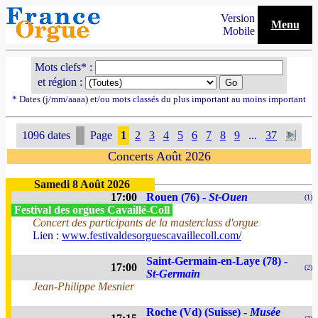
Version
Menu
Mobile
Mots clefs* :
et région :
* Dates (j/mm/aaaa) et/ou mots classés du plus important au moins important
1096 dates
Page
1
2
3
4
5
6
7
8
9
...
37
Concerts Août 2026
Samedi 8 Août 2026
17:00
Rouen (76) -
St-Ouen
(1)
Festival des orgues Cavaillé-Coll
Concert des participants de la masterclass d'orgue
Lien :
www.festivaldesorguescavaillecoll.com/
Saint-Germain-en-Laye (78) -
17:00
(2)
St-Germain
Jean-Philippe Mesnier
Roche (Vd) (Suisse) -
Musée