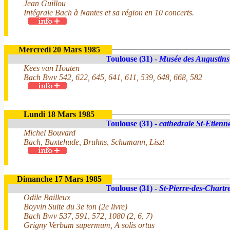
Jean Guillou
Intégrale Bach à Nantes et sa région en 10 concerts.
Mercredi 20 Mars 1985
Toulouse (31) -
Musée des Augustins
Kees van Houten
Bach Bwv 542, 622, 645, 641, 611, 539, 648, 668, 582
Lundi 18 Mars 1985
Toulouse (31) -
cathedrale St-Etienn
Michel Bouvard
Bach, Buxtehude, Bruhns, Schumann, Liszt
Dimanche 17 Mars 1985
Toulouse (31) -
St-Pierre-des-Chartr
Odile Bailleux
Boyvin Suite du 3e ton (2e livre)
Bach Bwv 537, 591, 572, 1080 (2, 6, 7)
Grigny Verbum supermum, A solis ortus