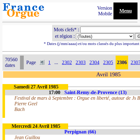
Version
Menu
Mobile
Mots clefs* :
et région :
* Dates (j/mm/aaaa) et/ou mots classés du plus importan
70560
Page
1
...
2302
2303
2304
2305
2306
230
dates
Avril 1985
Samedi 27 Avril 1985
17:00
Saint-Remy-de-Provence (13)
Festival de mars à Septembre : Orgue en liberté, autour de Js 
Pierre Geel
Bach
Mercredi 24 Avril 1985
Perpignan (66)
Jean Guillou