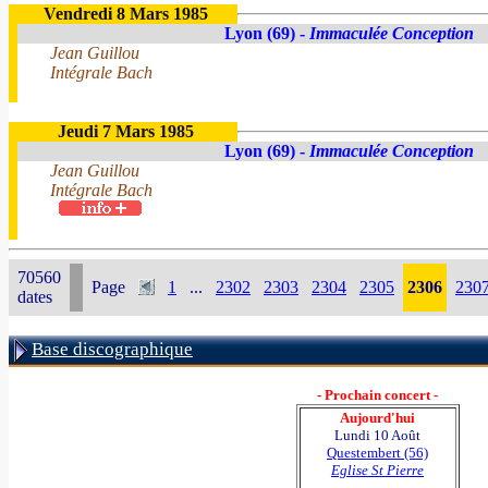
Vendredi 8 Mars 1985
Lyon (69) -
Immaculée Conception
Jean Guillou
Intégrale Bach
Jeudi 7 Mars 1985
Lyon (69) -
Immaculée Conception
Jean Guillou
Intégrale Bach
70560
Page
1
...
2302
2303
2304
2305
2306
230
dates
Base discographique
- Prochain concert -
Aujourd'hui
Lundi 10 Août
Questembert (56)
Eglise St Pierre