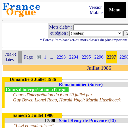
Version
Menu
Mobile
Mots clefs* :
et région :
* Dates (j/mm/aaaa) et/ou mots classés du plus importan
70483
Page
1
...
2293
2294
2295
2296
2297
229
dates
Juillet 1986
Dimanche 6 Juillet 1986
Romainmôtier (Suisse)
Cours d'interprétation à l'orgue
Cours d'interprétation du 6 au 20 juillet par
Guy Bovet, Lionel Rogg, Harald Vogel; Martin Haselboeck
Samedi 5 Juillet 1986
17:00
Saint-Rémy-de-Provence (13)
”Liszt et modernisme”