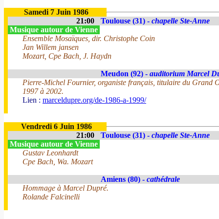
Samedi 7 Juin 1986
21:00
Toulouse (31) -
chapelle Ste-Anne
Musique autour de Vienne
Ensemble Mosaïques, dir. Christophe Coin
Jan Willem jansen
Mozart, Cpe Bach, J. Haydn
Meudon (92) -
auditorium Marcel D
Pierre-Michel Fournier, organiste français, titulaire du Grand
1997 à 2002.
Lien :
marceldupre.org/de-1986-a-1999/
Vendredi 6 Juin 1986
21:00
Toulouse (31) -
chapelle Ste-Anne
Musique autour de Vienne
Gustav Leonhardt
Cpe Bach, Wa. Mozart
Amiens (80) -
cathédrale
Hommage à Marcel Dupré.
Rolande Falcinelli