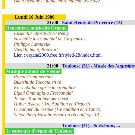
Bach Prélude et fugue en ré majeur Bwv 542
Lundi 16 Juin 1986
21:00
Saint-Rémy-de-Provence (13)
Rencontres musicales Organa
Ensemble choral de St Rémy
ensemble instrumental de Carpentras
Philippe Latourelle
Vivaldi, bach, Bouvard
Lien :
organa2000.free.fr/styled-28/index.html
21:00
Toulouse (31) -
Musée des Augustins
Musique autour de Vienne
Roman Summereder
Buxtehude Toccata en ré
Frescobaldi capriccio cromatico
Ligeti Ommagia a Frescobaldi
Tender Komm heiliger Geist
Huber Askese ( 1re Audition en France)
Urbanner Burlesque (1re audition en France)
Schoenberg Variations sur un récitatif op. 40
Toulouse (31) -
St-Etienne, ...
3e concours d'orgue de Toulouse