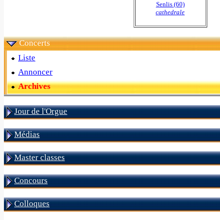
Senlis (60)
cathedrale
Concerts
Liste
Annoncer
Archives
Jour de l'Orgue
Médias
Master classes
Concours
Colloques