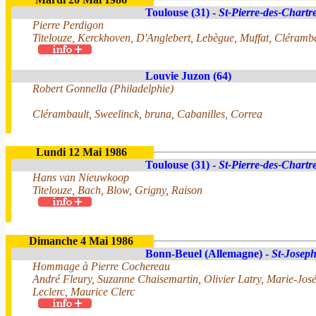
Toulouse (31) -
St-Pierre-des-Chartr
Pierre Perdigon
Titelouze, Kerckhoven, D'Anglebert, Lebègue, Muffat, Cléramba
Louvie Juzon (64)
Robert Gonnella (Philadelphie)
Clérambault, Sweelinck, bruna, Cabanilles, Correa
Lundi 12 Mai 1986
Toulouse (31) -
St-Pierre-des-Chartr
Hans van Nieuwkoop
Titelouze, Bach, Blow, Grigny, Raison
Dimanche 4 Mai 1986
Bonn-Beuel (Allemagne) -
St-Josep
Hommage à Pierre Cochereau
André Fleury, Suzanne Chaisemartin, Olivier Latry, Marie-Jos
Leclerc, Maurice Clerc