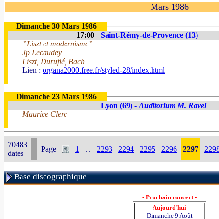
Mars 1986
Dimanche 30 Mars 1986
17:00
Saint-Rémy-de-Provence (13)
”Liszt et modernisme”
Jp Lecaudey
Liszt, Duruflé, Bach
Lien :
organa2000.free.fr/styled-28/index.html
Dimanche 23 Mars 1986
Lyon (69) -
Auditorium M. Ravel
Maurice Clerc
70483
Page
1
...
2293
2294
2295
2296
2297
229
dates
Base discographique
- Prochain concert -
Aujourd'hui
Dimanche 9 Août