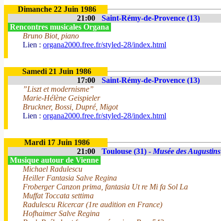
Dimanche 22 Juin 1986
21:00
Saint-Rémy-de-Provence (13)
Rencontres musicales Organa
Bruno Biot, piano
Lien :
organa2000.free.fr/styled-28/index.html
Samedi 21 Juin 1986
17:00
Saint-Rémy-de-Provence (13)
”Liszt et modernisme”
Marie-Hélène Geispieler
Bruckner, Bossi, Dupré, Migot
Lien :
organa2000.free.fr/styled-28/index.html
Mardi 17 Juin 1986
21:00
Toulouse (31) -
Musée des Augustins
Musique autour de Vienne
Michael Radulescu
Heiller Fantasia Salve Regina
Froberger Canzon prima, fantasia Ut re Mi fa Sol La
Muffat Toccata settima
Radulescu Ricercar (1re audition en France)
Hofhaimer Salve Regina