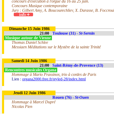
concours d'exécution à l'orgue du 16 au 25 juin.
Concours Musique contemporaine
Jury : Gilbert Amy, A. Boucourechliev, X. Darasse, B. Foccrou
Dimanche 15 Juin 1986
21:00
Toulouse (31) -
St-Sernin
Musique autour de Vienne
Thomas Daniel Schlee
Messiaen Méditations sur le Mystère de la sainte Trinité
Samedi 14 Juin 1986
21:00
Saint-Rémy-de-Provence (13)
Rencontres musicales Organa
Hommage à Mario Prassinos, trio à cordes de Paris
Lien :
organa2000.free.fr/styled-28/index.html
Jeudi 12 Juin 1986
Rouen (76) -
St-Ouen
Hommage à Marcel Dupré
Nicolas Pien