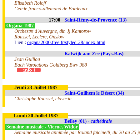
Elisabeth Roloff
Cercle franco-allemand de Bordeaux
17:00
Saint-Rémy-de-Provence (13)
Organa 1987
Orchestre d'Auvergne, dir. Jj Kantorow
Roussel, Leclerc, Onslow
Lien :
organa2000.free.fr/styled-28/index.html
Katwijk aan Zee (Pays-Bas)
Jean Guillou
Bach Varoiations Goldberg Bwv 988
Jeudi 23 Juillet 1987
Saint-Guilhem le Désert (34)
Christophe Rousset, clavecin
Lundi 20 Juillet 1987
Belley (01) -
cathédrale
Semaine musicale - Vierne, Widor
Semaine musicale annimée par Roland falcinelli, du 20 au 25 jui