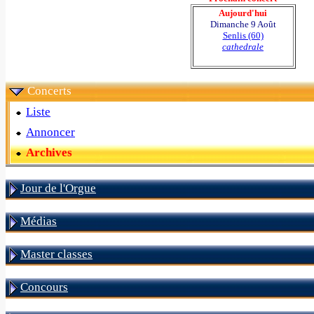
Aujourd'hui
Dimanche 9 Août
Senlis (60)
cathedrale
Concerts
Liste
Annoncer
Archives
Jour de l'Orgue
Médias
Master classes
Concours