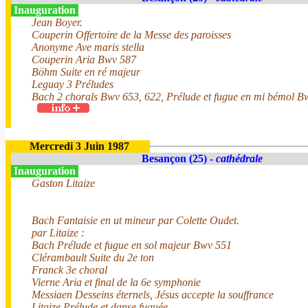
Inauguration
Jean Boyer.
Couperin Offertoire de la Messe des paroisses
Anonyme Ave maris stella
Couperin Aria Bwv 587
Böhm Suite en ré majeur
Leguay 3 Préludes
Bach 2 chorals Bwv 653, 622, Prélude et fugue en mi bémol B
Mercredi 3 Juin 1987
Besançon (25) -
cathédrale
Inauguration
Gaston Litaize
Bach Fantaisie en ut mineur par Colette Oudet.
par Litaize :
Bach Prélude et fugue en sol majeur Bwv 551
Clérambault Suite du 2e ton
Franck 3e choral
Vierne Aria et final de la 6e symphonie
Messiaen Desseins éternels, Jésus accepte la souffrance
Litaize Prélude et danse fuguée