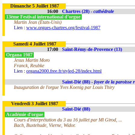
Dimanche 5 Juillet 1987
16:00
Chartres (28) -
cathédrale
13ème Festival international d’orgue
Martin Jean (États-Unis)
Lien :
www.orgues-chartres.org/festival-1987
Samedi 4 Juillet 1987
17:00
Saint-Rémy-de-Provence (13)
Organa 1987
Jesus Martin Moro
Franck, Reubke
Lien :
organa2000.free.fr/styled-28/index.html
Saint-Dié (88) -
foyer de la paroisse 
Inauguration de l'orgue Yves Koenig par Louis Thiry
Vendredi 3 Juillet 1987
Saint-Dié (88)
Académie d'orgue
Cours d'interprétation du 3 au 16 juillet par Ml Girod, ...
Bach, Buxtehude, Vierne, Widor.