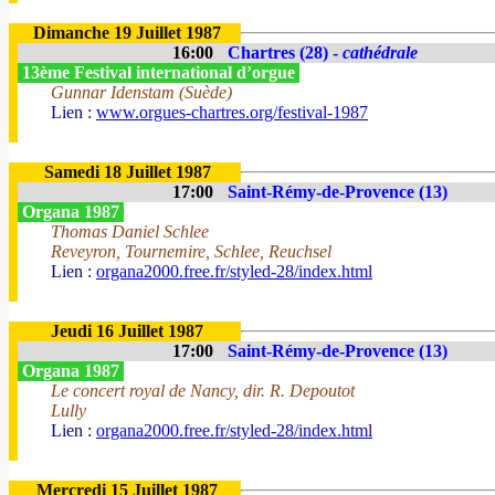
Dimanche 19 Juillet 1987
16:00
Chartres (28) -
cathédrale
13ème Festival international d’orgue
Gunnar Idenstam (Suède)
Lien :
www.orgues-chartres.org/festival-1987
Samedi 18 Juillet 1987
17:00
Saint-Rémy-de-Provence (13)
Organa 1987
Thomas Daniel Schlee
Reveyron, Tournemire, Schlee, Reuchsel
Lien :
organa2000.free.fr/styled-28/index.html
Jeudi 16 Juillet 1987
17:00
Saint-Rémy-de-Provence (13)
Organa 1987
Le concert royal de Nancy, dir. R. Depoutot
Lully
Lien :
organa2000.free.fr/styled-28/index.html
Mercredi 15 Juillet 1987