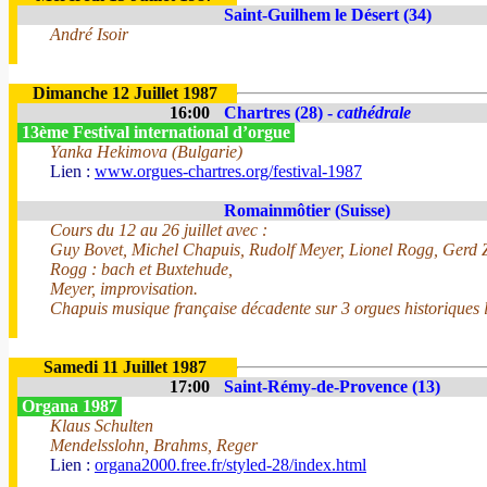
Saint-Guilhem le Désert (34)
André Isoir
Dimanche 12 Juillet 1987
16:00
Chartres (28) -
cathédrale
13ème Festival international d’orgue
Yanka Hekimova (Bulgarie)
Lien :
www.orgues-chartres.org/festival-1987
Romainmôtier (Suisse)
Cours du 12 au 26 juillet avec :
Guy Bovet, Michel Chapuis, Rudolf Meyer, Lionel Rogg, Gerd 
Rogg : bach et Buxtehude,
Meyer, improvisation.
Chapuis musique française décadente sur 3 orgues historiques l
Samedi 11 Juillet 1987
17:00
Saint-Rémy-de-Provence (13)
Organa 1987
Klaus Schulten
Mendelsslohn, Brahms, Reger
Lien :
organa2000.free.fr/styled-28/index.html