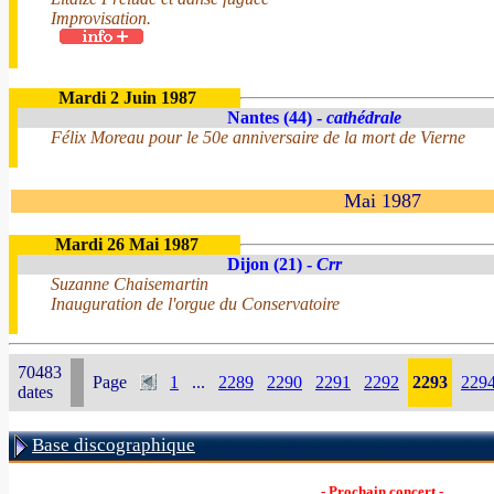
Improvisation.
Mardi 2 Juin 1987
Nantes (44) -
cathédrale
Félix Moreau pour le 50e anniversaire de la mort de Vierne
Mai 1987
Mardi 26 Mai 1987
Dijon (21) -
Crr
Suzanne Chaisemartin
Inauguration de l'orgue du Conservatoire
70483
Page
1
...
2289
2290
2291
2292
2293
229
dates
Base discographique
- Prochain concert -