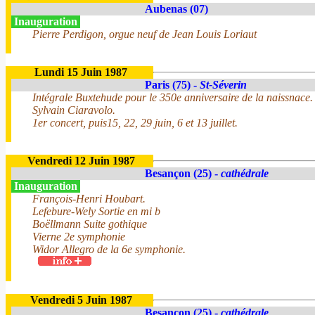
Aubenas (07)
Inauguration
Pierre Perdigon, orgue neuf de Jean Louis Loriaut
Lundi 15 Juin 1987
Paris (75) -
St-Séverin
Intégrale Buxtehude pour le 350e anniversaire de la naissnace.
Sylvain Ciaravolo.
1er concert, puis15, 22, 29 juin, 6 et 13 juillet.
Vendredi 12 Juin 1987
Besançon (25) -
cathédrale
Inauguration
François-Henri Houbart.
Lefebure-Wely Sortie en mi b
Boëllmann Suite gothique
Vierne 2e symphonie
Widor Allegro de la 6e symphonie.
Vendredi 5 Juin 1987
Besançon (25) -
cathédrale