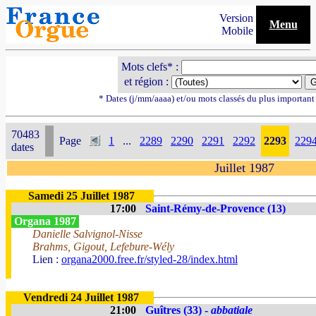
Version
Menu
Mobile
Mots clefs* :
et région :
* Dates (j/mm/aaaa) et/ou mots classés du plus importan
70483
Page
1
...
2289
2290
2291
2292
2293
229
dates
Juillet 1987
Samedi 25 Juillet 1987
17:00
Saint-Rémy-de-Provence (13)
Organa 1987
Danielle Salvignol-Nisse
Brahms, Gigout, Lefebure-Wély
Lien :
organa2000.free.fr/styled-28/index.html
Vendredi 24 Juillet 1987
21:00
Guîtres (33) -
abbatiale