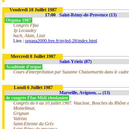
Vendredi 10 Juillet 1987
17:00
Saint-Rémy-de-Provence (13)
Organa 1987
Congrès Ffao
Jp Lecaudey
bach, Alain, Liszt
Lien :
organa2000.free.fr/styled-28/index.html
Mercredi 8 Juillet 1987
Saint-Yrieix (87)
Académie d'orgue
Cours d'interprétation par Suzanne Chaisemartin dans le cadre du
Lundi 6 Juillet 1987
Marseille, Avignon, ... (13)
4e congrès Ffao Midi rhodanien
Congrès du 6 au 10 juillet 1987. Vaucluse, Bouches du Rhône 
Montelimar,
Grignan
Valréas
Saint-Etienne du Grès
Saint-Rémy de provence