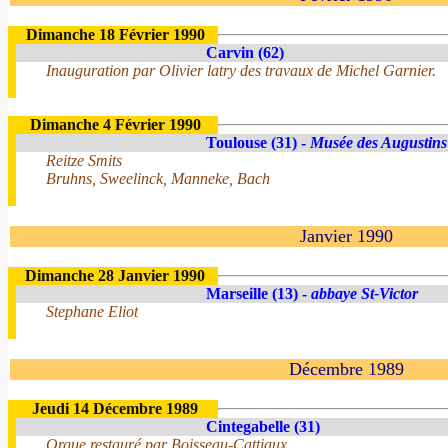
Dimanche 18 Février 1990
Carvin (62)
Inauguration par Olivier latry des travaux de Michel Garnier.
Dimanche 4 Février 1990
Toulouse (31) -
Musée des Augustins
Reitze Smits
Bruhns, Sweelinck, Manneke, Bach
Janvier 1990
Dimanche 28 Janvier 1990
Marseille (13) -
abbaye St-Victor
Stephane Eliot
Décembre 1989
Jeudi 14 Décembre 1989
Cintegabelle (31)
Orgue restauré par Boisseau-Cattiaux