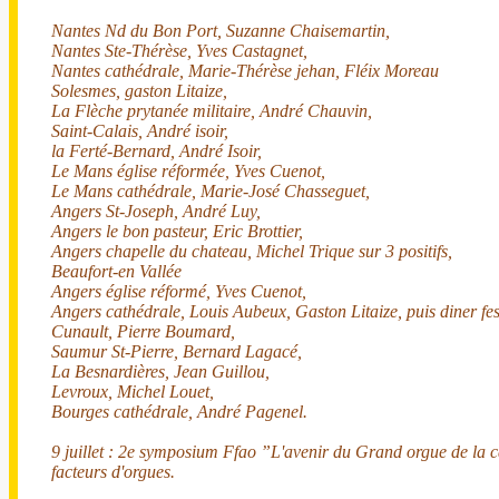
Nantes Nd du Bon Port, Suzanne Chaisemartin,
Nantes Ste-Thérèse, Yves Castagnet,
Nantes cathédrale, Marie-Thérèse jehan, Fléix Moreau
Solesmes, gaston Litaize,
La Flèche prytanée militaire, André Chauvin,
Saint-Calais, André isoir,
la Ferté-Bernard, André Isoir,
Le Mans église réformée, Yves Cuenot,
Le Mans cathédrale, Marie-José Chasseguet,
Angers St-Joseph, André Luy,
Angers le bon pasteur, Eric Brottier,
Angers chapelle du chateau, Michel Trique sur 3 positifs,
Beaufort-en Vallée
Angers église réformé, Yves Cuenot,
Angers cathédrale, Louis Aubeux, Gaston Litaize, puis diner fest
Cunault, Pierre Boumard,
Saumur St-Pierre, Bernard Lagacé,
La Besnardières, Jean Guillou,
Levroux, Michel Louet,
Bourges cathédrale, André Pagenel.
9 juillet : 2e symposium Ffao ”L'avenir du Grand orgue de la 
facteurs d'orgues.