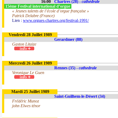
16:00
Chartres (28) -
cathédrale
15ème Festival international d’orgue
« Jeunes talents de l’école d’orgue française »
Patrick Delabre (France)
Lien :
www.orgues-chartres.org/festival-1991/
Vendredi 28 Juillet 1989
Gerardmer (88)
Gaston Litaize
Mercredi 26 Juillet 1989
Rennes (35) -
cathedrale
Veronique Le Guen
Mardi 25 Juillet 1989
Saint-Guilhem-le-Désert (34)
Frédéric Munoz
john Elwes ténor