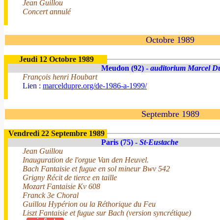
Jean Guillou
Concert annulé
Octobre 1989
Jeudi 12 Octobre 1989
Meudon (92) -
auditorium Marcel D
François henri Houbart
Lien :
marceldupre.org/de-1986-a-1999/
Septembre 1989
Vendredi 22 Septembre 1989
Paris (75) -
St-Eustache
Jean Guillou
Inauguration de l'orgue Van den Heuvel.
Bach Fantaisie et fugue en sol mineur Bwv 542
Grigny Récit de tierce en taille
Mozart Fantaisie Kv 608
Franck 3e Choral
Guillou Hypérion ou la Réthorique du Feu
Liszt Fantaisie et fugue sur Bach (version syncrétique)