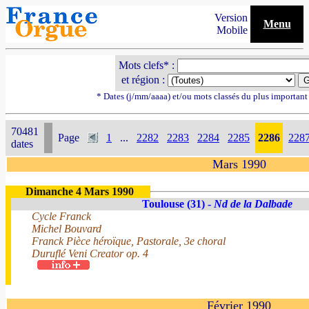
Version
Menu
Mobile
Mots clefs* :
et région :
* Dates (j/mm/aaaa) et/ou mots classés du plus importan
70481
Page
1
...
2282
2283
2284
2285
2286
228
dates
Mars 1990
Dimanche 4 Mars 1990
Toulouse (31) -
Nd de la Dalbade
Cycle Franck
Michel Bouvard
Franck Pièce héroïque, Pastorale, 3e choral
Duruflé Veni Creator op. 4
Février 1990