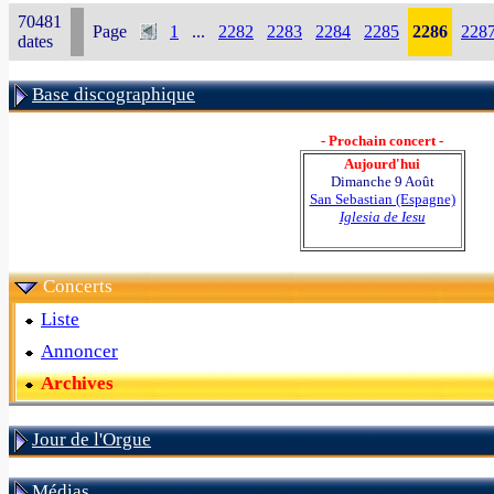
70481
Page
1
...
2282
2283
2284
2285
2286
228
dates
Base discographique
- Prochain concert -
Aujourd'hui
Dimanche 9 Août
San Sebastian (Espagne)
Iglesia de Iesu
Concerts
Liste
Annoncer
Archives
Jour de l'Orgue
Médias