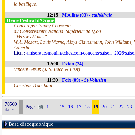
la basilique.
12:15
Moulins (03) -
cathédrale
11ème Festival d’Orgue
Concert par Fanny Cousseau
du Conservatoire National Supérieur de Lyon
”Vers les étoiles”
W.A. Mozart, Louis Vierne, Aloÿs Claussmann, John Williams, 
Aubertin
Lien :
amisorguesmoulins.chez.com/concerts/saison_2026/sais
12:00
Evian (74)
Vincent Greub (J.-S. Bach & Liszt)
11:30
Foix (09) -
St-Volusien
Christine Tranchant
70560
Page
1
...
15
16
17
18
19
20
21
22
23
dates
Base discographique