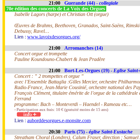
21:00
Guerande (44) -
collegiale
70e édition des concerts de La Voix des Orgues
Isabelle Lagors (harpe) et Christian Ott (orgue)
Œuvres de Brahms, Beethoven, Granados, Saint-Saëns, Rimski
Debussy, Ravel…
Lien :
www.lavoixdesorgues.org/
21:00
Arromanches (14)
Concert orgue et trompette
Pauline Koundouno-Chabert & Jean Pradère
21:00
Bort-Les-Orgues (19) -
Eglise Saint
Concert : ” 2 trompettes et orgue ”
avec l’Ensemble Battaglia :Gilles Mercier, orchestre Philharm
Radio-France, Jean-Marie Cousinié, orchestre national des Pay
François Clément, titulaire émérite de l’orgue de la cathédrale
Ferrand
programme: Bach – Monteverdi – Haendel - Rameau etc…
- Participation aux frais: 10 € (gratuité moins de 15 ans)
Lien :
auborddesorgues.e-monsite.com
20:30
Paris (75) -
église Saint-Eustache
Streatham Choral (Londres), Calum Fraser, direction ; Samuel 