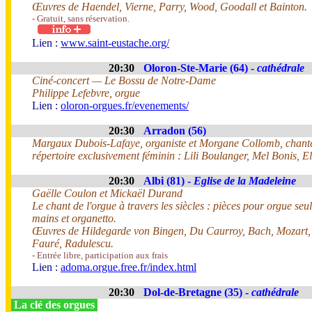
Œuvres de Haendel, Vierne, Parry, Wood, Goodall et Bainton.
- Gratuit, sans réservation.
Lien :
www.saint-eustache.org/
20:30
Oloron-Ste-Marie (64) -
cathédrale
Ciné-concert — Le Bossu de Notre-Dame
Philippe Lefebvre, orgue
Lien :
oloron-orgues.fr/evenements/
20:30
Arradon (56)
Margaux Dubois-Lafaye, organiste et Morgane Collomb, chant
répertoire exclusivement féminin : Lili Boulanger, Mel Bonis, 
20:30
Albi (81) -
Eglise de la Madeleine
Gaëlle Coulon et Mickaël Durand
Le chant de l'orgue à travers les siècles : pièces pour orgue seul
mains et organetto.
Œuvres de Hildegarde von Bingen, Du Caurroy, Bach, Mozart,
Fauré, Radulescu.
- Entrée libre, participation aux frais
Lien :
adoma.orgue.free.fr/index.html
20:30
Dol-de-Bretagne (35) -
cathédrale
La clé des orgues