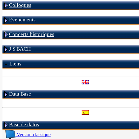
Colloques
Evénements
Concerts historiques
J S BACH
Liens
Data Base
Base de datos
Version classique