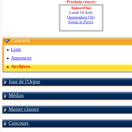
- Prochain concert -
Aujourd'hui
Lundi 10 Août
Questembert (56)
Eglise St Pierre
Concerts
Liste
Annoncer
Archives
Jour de l'Orgue
Médias
Master classes
Concours