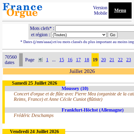
Version
Menu
Mobile
Mots clefs* :
et région :
* Dates (j/mm/aaaa) et/ou mots classés du plus important au moins im
70560
Page
1
...
15
16
17
18
19
20
21
22
23
dates
Juillet 2026
Samedi 25 Juillet 2026
Moussey (10)
Concert d'orgue et de flûte avec Pierre Mea (organiste de la ca
Reims, France) et Anne Cécile Cuniot (flûtiste)
Frankfurt-Höchst (Allemagne)
Frédéric Deschamps
Vendredi 24 Juillet 2026