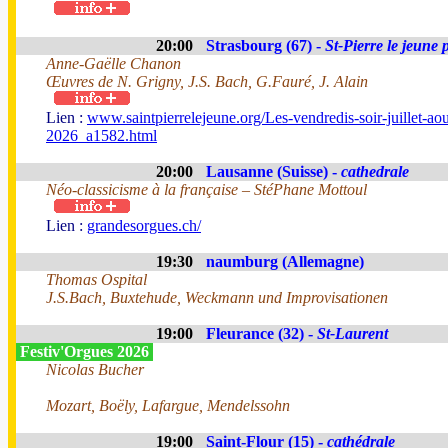
20:00
Strasbourg (67) -
St-Pierre le jeune 
Anne-Gaëlle Chanon
Œuvres de N. Grigny, J.S. Bach, G.Fauré, J. Alain
Lien :
www.saintpierrelejeune.org/Les-vendredis-soir-juillet-aou
2026_a1582.html
20:00
Lausanne (Suisse) -
cathedrale
Néo-classicisme à la française – StéPhane Mottoul
Lien :
grandesorgues.ch/
19:30
naumburg (Allemagne)
Thomas Ospital
J.S.Bach, Buxtehude, Weckmann und Improvisationen
19:00
Fleurance (32) -
St-Laurent
Festiv'Orgues 2026
Nicolas Bucher
Mozart, Boëly, Lafargue, Mendelssohn
19:00
Saint-Flour (15) -
cathédrale