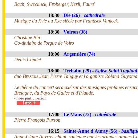
Bach, Sweelinck, Froberger, Kerll, Fauré
18:30
Die (26) -
cathedrale
Musique du Xvie au Xxe siècle par Frantisek Vanicek.
18:30
Voiron (38)
Christine Bin
Co-titulaire de l'orgue de Voiro
18:00
Argentière (74)
Denis Comtet
18:00
Trébabu (29) -
Eglise Saint Tugdual
duo Brestois Jean-Pierre Tanguy et l'organiste Roland Guyoma
Le thème du concert sera axé sur des musiques profanes et sac
Bretagne, du Pays de Galles et d'Irlande.
- libre participation
17:00
Le Mans (72) -
cathédrale
Pierre François Purson
16:15
Sainte-Anne d'Auray (56) -
basiliqu
Anne-Claire Auvray, chant, soutenue par les grandes orgues Ca