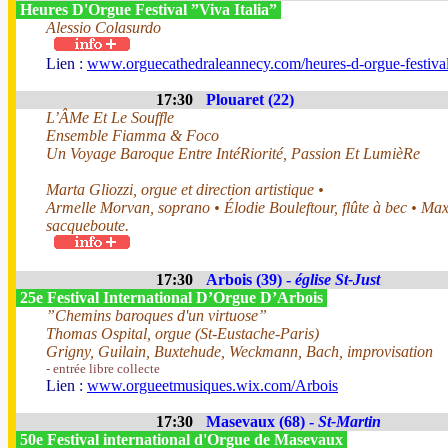
Heures D'Orgue Festival ”Viva Italia”
Alessio Colasurdo
Lien :
www.orguecathedraleannecy.com/heures-d-orgue-festiva
17:30
Plouaret (22)
L’ÂMe Et Le Souffle
Ensemble Fiamma & Foco
Un Voyage Baroque Entre IntéRiorité, Passion Et LumièRe
Marta Gliozzi, orgue et direction artistique •
Armelle Morvan, soprano • Élodie Bouleftour, flûte à bec • Ma
sacqueboute.
17:30
Arbois (39) -
église St-Just
25e Festival International D’Orgue D’Arbois
”Chemins baroques d'un virtuose”
Thomas Ospital, orgue (St-Eustache-Paris)
Grigny, Guilain, Buxtehude, Weckmann, Bach, improvisation
- entrée libre collecte
Lien :
www.orgueetmusiques.wix.com/Arbois
17:30
Masevaux (68) -
St-Martin
50e Festival international d'Orgue de Masevaux