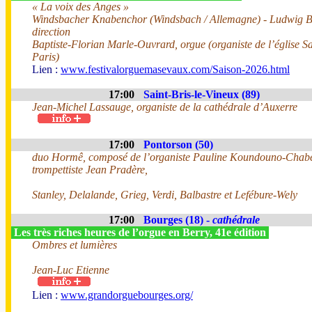
« La voix des Anges »
Windsbacher Knabenchor (Windsbach / Allemagne) - Ludwig 
direction
Baptiste-Florian Marle-Ouvrard, orgue (organiste de l’église Sa
Paris)
Lien :
www.festivalorguemasevaux.com/Saison-2026.html
17:00
Saint-Bris-le-Vineux (89)
Jean-Michel Lassauge, organiste de la cathédrale d’Auxerre
17:00
Pontorson (50)
duo Hormê, composé de l’organiste Pauline Koundouno-Chabe
trompettiste Jean Pradère,
Stanley, Delalande, Grieg, Verdi, Balbastre et Lefébure-Wely
17:00
Bourges (18) -
cathédrale
Les très riches heures de l’orgue en Berry, 41e édition
Ombres et lumières
Jean-Luc Etienne
Lien :
www.grandorguebourges.org/