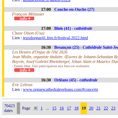
17:00
Conche-en-Ouche (27)
François Ménissier
17:00
Blois (41) -
cathédrale
Chase Olson (Usa)
Lien :
jeuxdorgue41.free.fr/festival-2022.html
16:30
Besançon (25) -
Cathédrale Saint-Je
Les Heures d'Orgue de l'été 2026
Jean Mislin, organiste titulaire. Œuvres de Johann-Sebastian B
Boyvin, Josef Gabriel Rheinberger, Jehan Alain et Maurice Dur
- Entrée libre. Une participation aux frais est souhaitée.
16:30
Orléans (45) -
cathedrale
Eric Lebrun
Lien :
www.orguescathedraleorleans.com/#concerts
70423
Page
1
...
15
16
17
18
19
20
21
22
23
dates