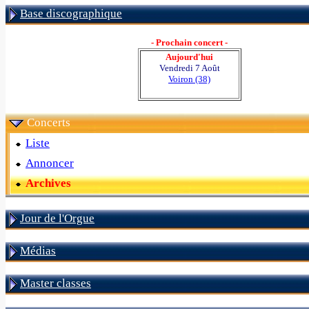
Base discographique
- Prochain concert -
Aujourd'hui
Vendredi 7 Août
Voiron (38)
Concerts
Liste
Annoncer
Archives
Jour de l'Orgue
Médias
Master classes