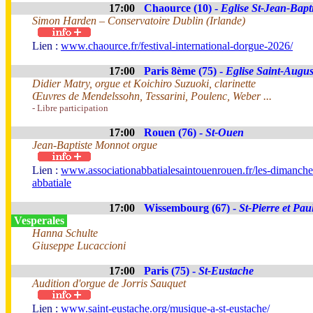
17:00
Chaource (10) -
Eglise St-Jean-Bapti
Simon Harden – Conservatoire Dublin (Irlande)
Lien :
www.chaource.fr/festival-international-dorgue-2026/
17:00
Paris 8ème (75) -
Eglise Saint-Augus
Didier Matry, orgue et Koichiro Suzuoki, clarinette
Œuvres de Mendelssohn, Tessarini, Poulenc, Weber ...
- Libre participation
17:00
Rouen (76) -
St-Ouen
Jean-Baptiste Monnot orgue
Lien :
www.associationabbatialesaintouenrouen.fr/les-dimanche
abbatiale
17:00
Wissembourg (67) -
St-Pierre et Pau
Vesperales
Hanna Schulte
Giuseppe Lucaccioni
17:00
Paris (75) -
St-Eustache
Audition d'orgue de Jorris Sauquet
Lien :
www.saint-eustache.org/musique-a-st-eustache/