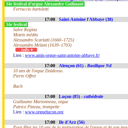
34e festival d'orgue Alexandre Guilmant
Ferruccio bartoletti
17:00
Saint-Antoine l'Abbaye (38)
34e festival
Salve Regina
Motets inédits
Alessandro Scarlatti (1660–1725)
Alessandro Melani (1639–1703)
Lien :
www.amis-orgue-saint-antoine-abbaye.fr/
17:00
Alençon (61) -
Basilique Nd
10 ans de l'orgue Daldosso.
Pierre Offret
Bach
17:00
Luçon (85) -
cathédrale
Guillaume Marionneau, orgue
Patrice Pineau, trompette
Lien :
www.orguelucon.org
17:00
Ile d'Arz (56)
Pour fêter les 10 ans de la restauration de l'orgue et de son ina