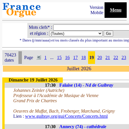
Version
Menu
Mobile
Mots clefs* :
et région :
* Dates (j/mm/aaaa) et/ou mots classés du plus important au moins im
70423
Page
1
...
15
16
17
18
19
20
21
22
23
dates
Juillet 2026
Dimanche 19 Juillet 2026
17:30
Falaise (14) -
Nd de Guibray
Johannes Zeinler (Autriche)
Professeur à l'Académie de Musique de Vienne
Grand Prix de Chartres
Oeuvres de Muffat, Bach, Froberger, Marchand, Grigny
Lien :
www.guibray.org/gui/Concerts/Concerts.html
17:30
Annecy (74) -
cathédrale