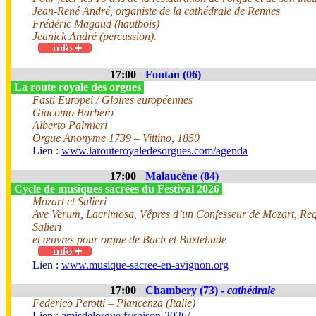
Jean-René André, organiste de la cathédrale de Rennes
Frédéric Magaud (hautbois)
Jeanick André (percussion).
17:00
Fontan (06)
La route royale des orgues
Fasti Europei / Gloires européennes
Giacomo Barbero
Alberto Palmieri
Orgue Anonyme 1739 – Vittino, 1850
Lien :
www.larouteroyaledesorgues.com/agenda
17:00
Malaucène (84)
Cycle de musiques sacrées du Festival 2026
Mozart et Salieri
Ave Verum, Lacrimosa, Vêpres d’un Confesseur de Mozart, Re
Salieri
et œuvres pour orgue de Bach et Buxtehude
Lien :
www.musique-sacree-en-avignon.org
17:00
Chambery (73) -
cathédrale
Federico Perotti – Piancenza (Italie)
Lien :
amisdelorgue.fr/saison-2026/