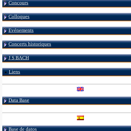
Concours
Colloques
Evénements
Concerts historiques
J S BACH
Liens
Data Base
Base de datos