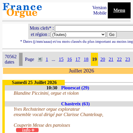
Version
Menu
Mobile
Mots clefs* :
et région :
* Dates (j/mm/aaaa) et/ou mots classés du plus important au moins im
70562
Page
1
...
15
16
17
18
19
20
21
22
23
dates
Juillet 2026
Samedi 25 Juillet 2026
10:30
Plouescat (29)
Blandine Piccinini, orgue et violon
Chastreix (63)
Yves Rechsteiner orgue explorateur
ensemble vocal dirigé par Clarisse Chanteloup,
Couperin Messe des paroisses