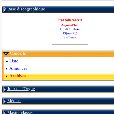
Base discographique
- Prochain concert -
Aujourd'hui
Lundi 10 Août
Dijon (21)
St-Pierre
Concerts
Liste
Annoncer
Archives
Jour de l'Orgue
Médias
Master classes