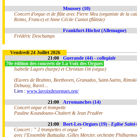
Moussey (10)
Concert d'orgue et de flûte avec Pierre Mea (organiste de la ca
Reims, France) et Anne Cécile Cuniot (flûtiste)
Frankfurt-Höchst (Allemagne)
Frédéric Deschamps
Vendredi 24 Juillet 2026
21:00
Guerande (44) -
collegiale
70e édition des concerts de La Voix des Orgues
Isabelle Lagors (harpe) et Christian Ott (orgue)
Œuvres de Brahms, Beethoven, Granados, Saint-Saëns, Rimski
Debussy, Ravel…
Lien :
www.lavoixdesorgues.org/
21:00
Arromanches (14)
Concert orgue et trompette
Pauline Koundouno-Chabert & Jean Pradère
21:00
Bort-Les-Orgues (19) -
Eglise Saint
Concert : ” 2 trompettes et orgue ”
avec l’Ensemble Battaglia :Gilles Mercier, orchestre Philharm