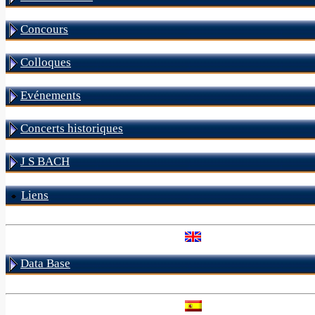
Concours
Colloques
Evénements
Concerts historiques
J S BACH
Liens
Data Base