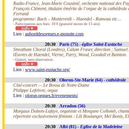
Radio-France, Jean-Marie Cousinié, orchestre national des Pay
François Clément, titulaire émérite de l’orgue de la cathédrale
Ferrand
programme: Bach – Monteverdi – Haendel - Rameau etc…
- Participation aux frais: 10 € (gratuité moins de 15 ans)
Lien :
auborddesorgues.e-monsite.com
20:30
Paris (75) -
église Saint-Eustache
Streatham Choral (Londres), Calum Fraser, direction ; Samuel 
Œuvres de Haendel, Vierne, Parry, Wood, Goodall et Bainton.
- Gratuit, sans réservation.
Lien :
www.saint-eustache.org/
20:30
Oloron-Ste-Marie (64) -
cathédrale
Ciné-concert — Le Bossu de Notre-Dame
Philippe Lefebvre, orgue
Lien :
oloron-orgues.fr/evenements/
20:30
Arradon (56)
Margaux Dubois-Lafaye, organiste et Morgane Collomb, chant
répertoire exclusivement féminin : Lili Boulanger, Mel Bonis, 
20:30
Albi (81) -
Eglise de la Madeleine