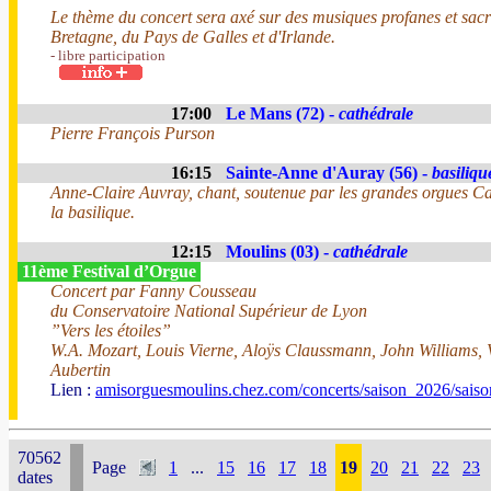
Le thème du concert sera axé sur des musiques profanes et sac
Bretagne, du Pays de Galles et d'Irlande.
- libre participation
17:00
Le Mans (72) -
cathédrale
Pierre François Purson
16:15
Sainte-Anne d'Auray (56) -
basiliqu
Anne-Claire Auvray, chant, soutenue par les grandes orgues Ca
la basilique.
12:15
Moulins (03) -
cathédrale
11ème Festival d’Orgue
Concert par Fanny Cousseau
du Conservatoire National Supérieur de Lyon
”Vers les étoiles”
W.A. Mozart, Louis Vierne, Aloÿs Claussmann, John Williams, 
Aubertin
Lien :
amisorguesmoulins.chez.com/concerts/saison_2026/sais
70562
Page
1
...
15
16
17
18
19
20
21
22
23
dates