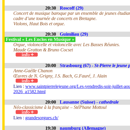
20:30
Roscoff (29)
Concert de musique baroque par un ensemble de jeunes étudian
cadre d’une tournée de concerts en Bretagne.
Violons, Haut Bois et orgue.
20:30
Guimiliau (29)
Festival « Les Enclos en Musique »
Orgue, violoncelle et violoncelle avec Les Basses Réunies.
Maude Gratton & Bruno Cocset
20:00
Strasbourg (67) -
St-Pierre le jeune 
Anne-Gaëlle Chanon
Œuvres de N. Grigny, J.S. Bach, G.Fauré, J. Alain
Lien :
www.saintpierrelejeune.org/Les-vendredis-soir-juillet-aou
2026_a1582.html
20:00
Lausanne (Suisse) -
cathedrale
Néo-classicisme à la française – StéPhane Mottoul
Lien :
grandesorgues.ch/
19:30
naumburg (Allemagne)