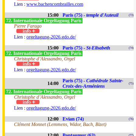
Lien :
www.bachencombrailles.com
15:00
Paris (75) -
temple d'Auteuil
(73)
72. Internationale Orgeltagung Paris
Pierre Farago
Lien :
orgeltagung-2026.gdo.de/
15:00
Paris (75) -
St-Elisabeth
(74)
72. Internationale Orgeltagung Paris
Christophe d’Alessandro, Orgel
Lien :
orgeltagung-2026.gdo.de/
Paris (75) -
Cathédrale Sainte-
14:00
(75)
Croix-des-Arméniens
72. Internationale Orgeltagung Paris
Christophe d’Alessandro, Orgel
Lien :
orgeltagung-2026.gdo.de/
12:00
Evian (74)
(76)
Clément Monnet (Lemmens, Widor, Bach, Bizet)
12:00
Pontaumur (63)
(77)