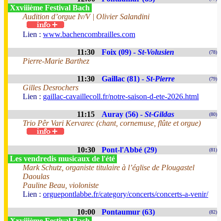
Xxviiième Festival Bach
Audition d’orgue Iv/V | Olivier Salandini
Lien :
www.bachencombrailles.com
11:30
Foix (09) -
St-Volusien
(78)
Pierre-Marie Barthez
11:30
Gaillac (81) -
St-Pierre
(79)
Gilles Desrochers
Lien :
gaillac-cavaillecoll.fr/notre-saison-d-ete-2026.html
11:15
Auray (56) -
St-Gildas
(80)
Trio Pêr Vari Kervarec (chant, cornemuse, flûte et orgue)
10:30
Pont-l'Abbé (29)
(81)
Les vendredis musicaux de l'été
Mark Schutz, organiste titulaire à l’église de Plougastel
Daoulas
Pauline Beau, violoniste
Lien :
orguepontlabbe.fr/category/concerts/concerts-a-venir/
10:00
Pontaumur (63)
(82)
Xxviiième Festival Bach