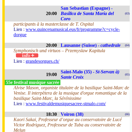
San Sebastian (Espagne) -
20:00
Basílica de Santa María del
(63)
Coro
participants à la masterclasse de T. Ospital
Lien :
www.quincenamusical.eus/fr/programme?c=cycle-
dorgue
20:00
Lausanne (Suisse) -
cathedrale
(64)
Symphonisch und virtuos – Przemyslaw Kapitula
Lien :
grandesorgues.ch/
Saint-Malo (35) -
St-Servan à)
19:00
(65)
Sante Croix
55e festival musique sacrée
Alvise Mason, organiste titulaire de la basilique Saint-Marc de
Venise. Il interpètera de la musique d'orgue romantique de la
basilique Saint-Marc, la Sérénissime
Lien :
www.festivaldemusiquesacree-stmalo.com/
18:30
Voiron (38)
(66)
Kaori Sakai, Professeur d’orgue au conservatoire de Lucé
Victor Rodriguez, Professeur de Tuba au conservatoire de
Melun