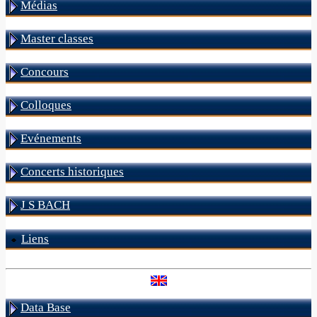
Médias
Master classes
Concours
Colloques
Evénements
Concerts historiques
J S BACH
Liens
Data Base