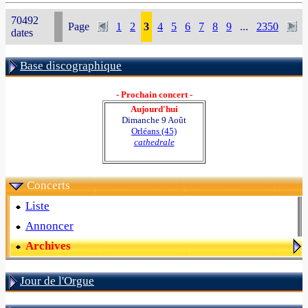
70492
Page
1
2
3
4
5
6
7
8
9
...
2350
dates
Base discographique
- Prochain concert -
Aujourd'hui
Dimanche 9 Août
Orléans (45)
cathedrale
Concerts
Liste
Annoncer
Archives
Jour de l'Orgue