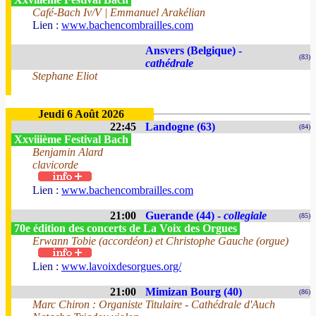
Café-Bach Iv/V | Emmanuel Arakélian
Lien :
www.bachencombrailles.com
Ansvers (Belgique) -
(83)
cathédrale
Stephane Eliot
Jeudi 6 Août 2026
22:45
Landogne (63)
(84)
Xxviiième Festival Bach
Benjamin Alard
clavicorde
Lien :
www.bachencombrailles.com
21:00
Guerande (44) -
collegiale
(85)
70e édition des concerts de La Voix des Orgues
Erwann Tobie (accordéon) et Christophe Gauche (orgue)
Lien :
www.lavoixdesorgues.org/
21:00
Mimizan Bourg (40)
(86)
Marc Chiron : Organiste Titulaire - Cathédrale d'Auch