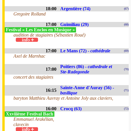
18:00
Argentière (74)
(67)
Gregoire Rolland
17:00
Guimiliau (29)
(68)
Festival « Les Enclos en Musique »
audition de stagiaires (Sébastien Roué)
17:00
Le Mans (72) -
cathédrale
(69)
Axel de Marnhac
Poitiers (86) -
cathedrale et
17:00
(70)
Ste-Radegonde
concert des stagiaires
Sainte-Anne d'Auray (56) -
16:15
(71)
basilique
baryton Matthieu Auvray et Antoine Joly aux claviers,
16:00
Crocq (63)
(72)
Xxviiième Festival Bach
Emmanuel Arakélian,
clavecin