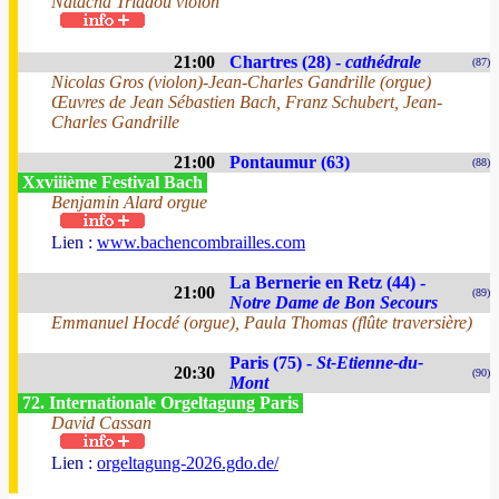
Natacha Triadou violon
21:00
Chartres (28) -
cathédrale
(87)
Nicolas Gros (violon)-Jean-Charles Gandrille (orgue)
Œuvres de Jean Sébastien Bach, Franz Schubert, Jean-
Charles Gandrille
21:00
Pontaumur (63)
(88)
Xxviiième Festival Bach
Benjamin Alard orgue
Lien :
www.bachencombrailles.com
La Bernerie en Retz (44) -
21:00
(89)
Notre Dame de Bon Secours
Emmanuel Hocdé (orgue), Paula Thomas (flûte traversière)
Paris (75) -
St-Etienne-du-
20:30
(90)
Mont
72. Internationale Orgeltagung Paris
David Cassan
Lien :
orgeltagung-2026.gdo.de/