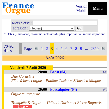
Version
Menu
Mobile
Mots clefs* :
et région :
* Dates (j/mm/aaaa) et/ou mots classés du plus important au moins important
70492
Page
1
2
3
4
5
6
7
8
9
...
2350
dates
Août 2026
Vendredi 7 Août 2026
20:00
Beost (64)
(61)
Duo Corneline
Flûte à bec et orgue – Pauline Cazier et Sébastien Maigne
20:00
Forcalquier (04)
(62)
Orgue et trompette
Trompette & Orgue — Thibault Darbon et Pierre Bagneris