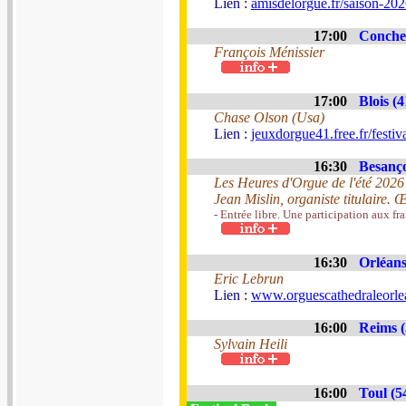
Lien :
amisdelorgue.fr/saison-202
17:00
Conche
François Ménissier
17:00
Blois (4
Chase Olson (Usa)
Lien :
jeuxdorgue41.free.fr/festiv
16:30
Besanço
Les Heures d'Orgue de l'été 2026
Jean Mislin, organiste titulaire
- Entrée libre. Une participation aux fra
16:30
Orléans
Eric Lebrun
Lien :
www.orguescathedraleorle
16:00
Reims (
Sylvain Heili
16:00
Toul (5