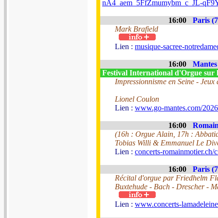
nA4_aem_5FfZmumybm_c_JL-qF9
16:00
Paris (7
Mark Brafield
Lien :
musique-sacree-notredamed
16:00
Mantes 
Festival International d'Orgue sur 
Impressionnisme en Seine - Jeux 
Lionel Coulon
Lien :
www.go-mantes.com/2026
16:00
Romainm
(16h : Orgue Alain, 17h : Abbatia
Tobias Willi & Emmanuel Le Dive
Lien :
concerts-romainmotier.ch/c
16:00
Paris (7
Récital d'orgue par Friedhelm F
Buxtehude - Bach - Drescher - 
Lien :
www.concerts-lamadeleine