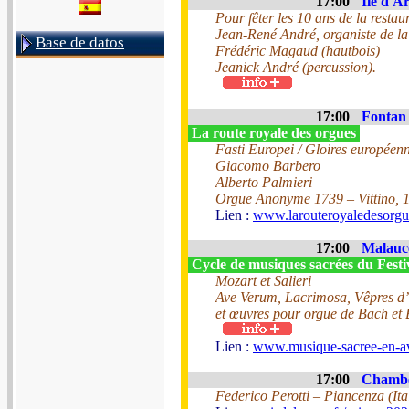
17:00
Ile d'Ar
Pour fêter les 10 ans de la restau
Jean-René André, organiste de la
Base de datos
Frédéric Magaud (hautbois)
Jeanick André (percussion).
17:00
Fontan 
La route royale des orgues
Fasti Europei / Gloires européen
Giacomo Barbero
Alberto Palmieri
Orgue Anonyme 1739 – Vittino, 
Lien :
www.larouteroyaledesorg
17:00
Malaucè
Cycle de musiques sacrées du Fest
Mozart et Salieri
Ave Verum, Lacrimosa, Vêpres d’
et œuvres pour orgue de Bach et
Lien :
www.musique-sacree-en-a
17:00
Chambe
Federico Perotti – Piancenza (Ita