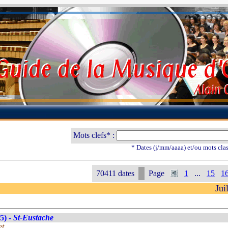
Mots clefs* :
* Dates (j/mm/aaaa) et/ou mots cla
70411 dates
Page
1
...
15
1
Jui
5) -
St-Eustache
et