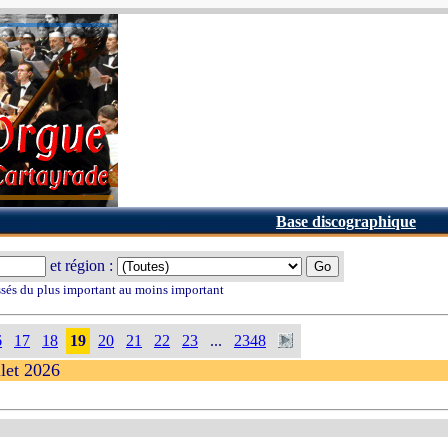
Base discographique
et région :
ssés du plus important au moins important
6
17
18
19
20
21
22
23
...
2348
llet 2026