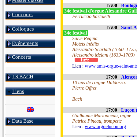
Master classes
17:00
Boulogn
34e festival d'orgue Alexandre Gu
Concours
Ferruccio bartoletti
17:00
Saint-A
Colloques
34e festival
Salve Regina
Evénements
Motets inédits
Alessandro Scarlatti (1660–1725
Alessandro Melani (1639–1703)
Concerts
historiques
Lien :
www.amis-orgue-saint-anto
J S BACH
17:00
Alençon
10 ans de l'orgue Daldosso.
Pierre Offret
Liens
Bach
17:00
Luçon (
Guillaume Marionneau, orgue
Data Base
Patrice Pineau, trompette
Lien :
www.orguelucon.org