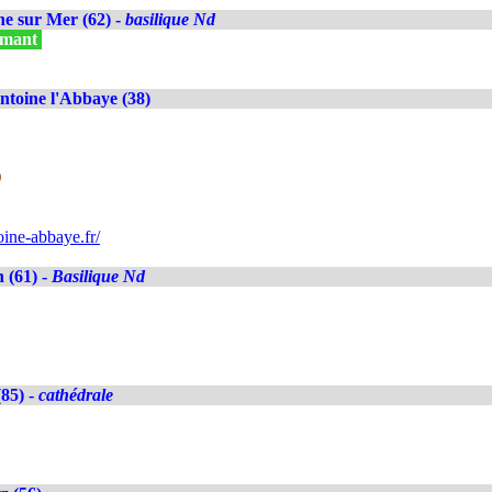
e sur Mer (62) -
basilique Nd
ilmant
ntoine l'Abbaye (38)
)
ine-abbaye.fr/
 (61) -
Basilique Nd
85) -
cathédrale