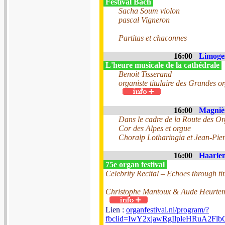
Festival Bach
Sacha Soum violon
pascal Vigneron
Partitas et chaconnes
16:00
Limoges
L'heure musicale de la cathédrale
Benoit Tisserand
organiste titulaire des Grandes 
16:00
Magnièr
Dans le cadre de la Route des Or
Cor des Alpes et orgue
Choralp Lotharingia et Jean-Pier
16:00
Haarlem
75e organ festival
Celebrity Recital – Echoes through t
Christophe Mantoux & Aude Heurtem
Lien :
organfestival.nl/program/?
fbclid=IwY2xjawRgIlpleHRuA2