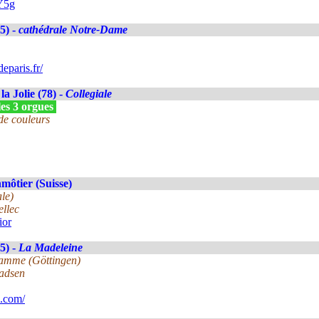
Y5g
5) -
cathédrale Notre-Dame
eparis.fr/
la Jolie (78) -
Collegiale
les 3 orgues
de couleurs
ôtier (Suisse)
le)
llec
ior
5) -
La Madeleine
lamme (Göttingen)
Madsen
.com/