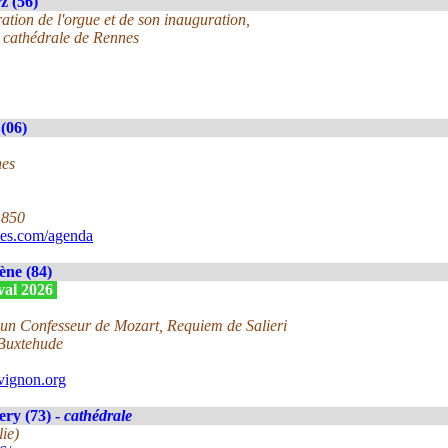
z (56)
ration de l'orgue et de son inauguration,
 cathédrale de Rennes
(06)
nes
1850
ues.com/agenda
ne (84)
ival 2026
un Confesseur de Mozart, Requiem de Salieri
 Buxtehude
vignon.org
ry (73) -
cathédrale
lie)