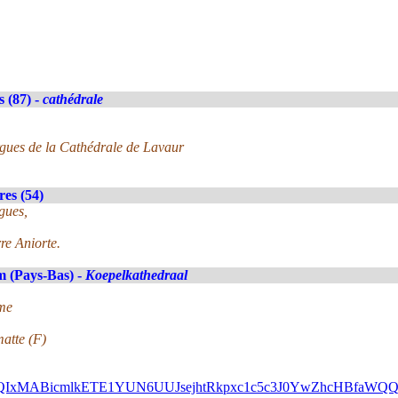
 (87) -
cathédrale
orgues de la Cathédrale de Lavaur
es (54)
gues,
re Aniorte.
 (Pays-Bas) -
Koepelkathedraal
ime
atte (F)
FlbQIxMABicmlkETE1YUN6UUJsejhtRkpxc1c5c3J0YwZhcHBfa