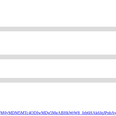
WQQMjIyMDM5MTc4ODIwMDg5MgABHkWrW8_Jzb6HAk6JqJPnbAyP