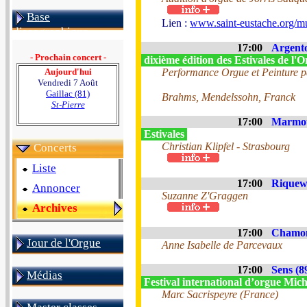
Base
Lien :
www.saint-eustache.org/mu
discographique
17:00
Argento
- Prochain concert -
dixième édition des Estivales de l
Aujourd'hui
Performance Orgue et Peinture p
Vendredi 7 Août
Gaillac (81)
Brahms, Mendelssohn, Franck
St-Pierre
17:00
Marmou
Estivales
Christian Klipfel - Strasbourg
Concerts
Liste
17:00
Riquewi
Annoncer
Suzanne Z'Graggen
Archives
17:00
Chamon
Jour de l'Orgue
Anne Isabelle de Parcevaux
17:00
Sens (8
Médias
Festival international d’orgue Mich
Marc Sacrispeyre (France)