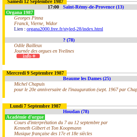
Samedi 12 Septembre 1987
17:00
Saint-Rémy-de-Provence (13)
Organa 1987
Georges Pinna
Franck, Vierne, Widor
Lien :
organa2000.free.fr/styled-28/index.html
? (78)
Odile Bailleux
Journée des orgues en Yvelines
Mercredi 9 Septembre 1987
Beaume les Dames (25)
Michel Chapuis
pour le 20e anniversaire de l'inauguration (sept. 1967 par Cha
Lundi 7 Septembre 1987
Houdan (78)
Académie d'orgue
Cours d'interprétation du 7 au 12 septembre par
Kenneth Gilbert et Ton Koopmann
Musique française des 17e et 18e siècles