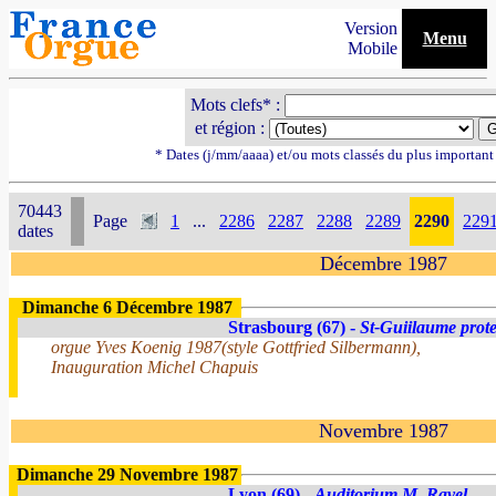
Version
Menu
Mobile
Mots clefs* :
et région :
* Dates (j/mm/aaaa) et/ou mots classés du plus importan
70443
Page
1
...
2286
2287
2288
2289
2290
229
dates
Décembre 1987
Dimanche 6 Décembre 1987
Strasbourg (67) -
St-Guiilaume prote
orgue Yves Koenig 1987(style Gottfried Silbermann),
Inauguration Michel Chapuis
Novembre 1987
Dimanche 29 Novembre 1987
Lyon (69) -
Auditorium M. Ravel