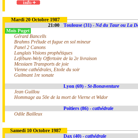
Mardi 20 Octobre 1987
21:00
Toulouse (31) -
Nd du Taur ou La D
Mois Puget
Gérard Bancells
Brahms Prélude et fugue en sol mineur
Panel 2 Canons
Langlais Visions prophétiques
Lefébure-Wely Offertoire de la 2e livraison
Messiaen Transports de joie
Vienne cathédrales, Etoile du soir
Guilmant 1re sonate
Lyon (69) -
St-Bonaventure
Jean Guillou
Hommage au 50e de la mort de Vierne et Widor
Poitiers (86) -
cathédrale
Odile Bailleux
Samedi 10 Octobre 1987
Dax (40) -
cathédrale