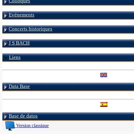
Colloques
Evénements
Concerts historiques
J S BACH
Liens
Data Base
Base de datos
Version classique