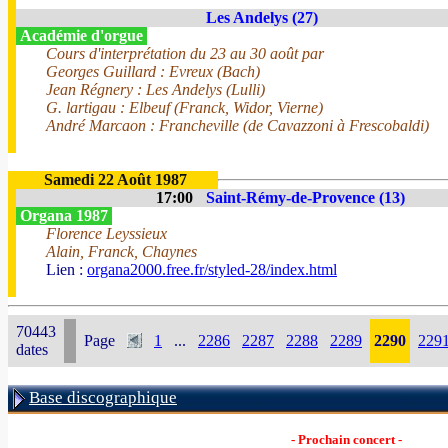
Les Andelys (27)
Académie d'orgue
Cours d'interprétation du 23 au 30 août par
Georges Guillard : Evreux (Bach)
Jean Régnery : Les Andelys (Lulli)
G. lartigau : Elbeuf (Franck, Widor, Vierne)
André Marcaon : Francheville (de Cavazzoni à Frescobaldi)
Samedi 22 Août 1987
17:00
Saint-Rémy-de-Provence (13)
Organa 1987
Florence Leyssieux
Alain, Franck, Chaynes
Lien :
organa2000.free.fr/styled-28/index.html
70443
Page
1
...
2286
2287
2288
2289
2290
229
dates
Base discographique
- Prochain concert -