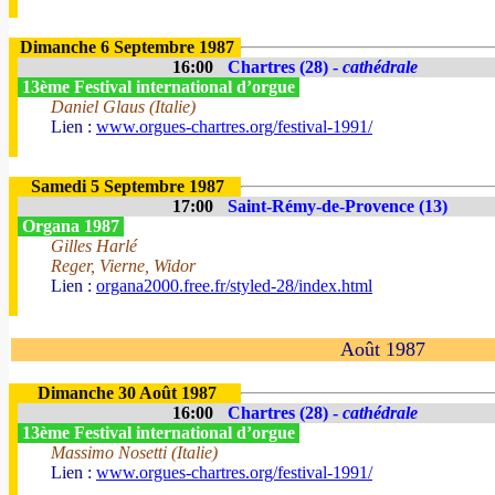
Dimanche 6 Septembre 1987
16:00
Chartres (28) -
cathédrale
13ème Festival international d’orgue
Daniel Glaus (Italie)
Lien :
www.orgues-chartres.org/festival-1991/
Samedi 5 Septembre 1987
17:00
Saint-Rémy-de-Provence (13)
Organa 1987
Gilles Harlé
Reger, Vierne, Widor
Lien :
organa2000.free.fr/styled-28/index.html
Août 1987
Dimanche 30 Août 1987
16:00
Chartres (28) -
cathédrale
13ème Festival international d’orgue
Massimo Nosetti (Italie)
Lien :
www.orgues-chartres.org/festival-1991/