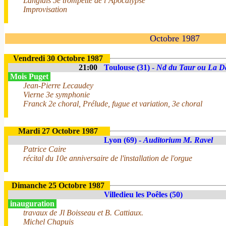
Langlais 5e trompette de l’Apocalypse
Improvisation
Octobre 1987
Vendredi 30 Octobre 1987
21:00
Toulouse (31) -
Nd du Taur ou La D
Mois Puget
Jean-Pierre Lecaudey
Vierne 3e symphonie
Franck 2e choral, Prélude, fugue et variation, 3e choral
Mardi 27 Octobre 1987
Lyon (69) -
Auditorium M. Ravel
Patrice Caire
récital du 10e anniversaire de l'installation de l'orgue
Dimanche 25 Octobre 1987
Villedieu les Poêles (50)
inauguration
travaux de Jl Boisseau et B. Cattiaux.
Michel Chapuis