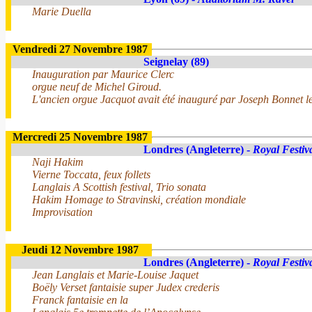
Marie Duella
Vendredi 27 Novembre 1987
Seignelay (89)
Inauguration par Maurice Clerc
orgue neuf de Michel Giroud.
L'ancien orgue Jacquot avait été inauguré par Joseph Bonnet l
Mercredi 25 Novembre 1987
Londres (Angleterre) -
Royal Festiv
Naji Hakim
Vierne Toccata, feux follets
Langlais A Scottish festival, Trio sonata
Hakim Homage to Stravinski, création mondiale
Improvisation
Jeudi 12 Novembre 1987
Londres (Angleterre) -
Royal Festiv
Jean Langlais et Marie-Louise Jaquet
Boëly Verset fantaisie super Judex crederis
Franck fantaisie en la