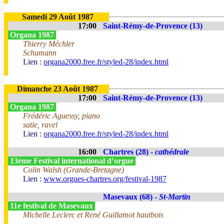
Samedi 29 Août 1987
17:00
Saint-Rémy-de-Provence (13)
Organa 1987
Thierry Méchler
Schumann
Lien :
organa2000.free.fr/styled-28/index.html
Dimanche 23 Août 1987
17:00
Saint-Rémy-de-Provence (13)
Organa 1987
Frédéric Aguessy, piano
satie, ravel
Lien :
organa2000.free.fr/styled-28/index.html
16:00
Chartres (28) -
cathédrale
13ème Festival international d’orgue
Colin Walsh (Grande-Bretagne)
Lien :
www.orgues-chartres.org/festival-1987
Masevaux (68) -
St-Martin
11e festival de Masevaux
Michelle Leclerc et René Guillamot hautbois