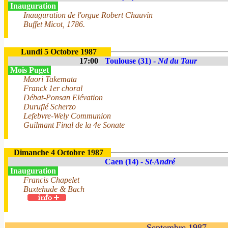
Inauguration
Inauguration de l'orgue Robert Chauvin
Buffet Micot, 1786.
Lundi 5 Octobre 1987
17:00
Toulouse (31) -
Nd du Taur
Mois Puget
Maori Takemata
Franck 1er choral
Débat-Ponsan Elévation
Duruflé Scherzo
Lefebvre-Wely Communion
Guilmant Final de la 4e Sonate
Dimanche 4 Octobre 1987
Caen (14) -
St-André
Inauguration
Francis Chapelet
Buxtehude & Bach
Septembre 1987