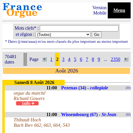
Version
Menu
Mobile
Mots clefs* :
et région :
* Dates (j/mm/aaaa) et/ou mots classés du plus important au moins important
70481
Page
1
2
3
4
5
6
7
8
9
...
2350
dates
Août 2026
Samedi 8 Août 2026
11:00
Pezenas (34) -
collegiale
(31)
orgue du marché
Richard Gowers
11:00
Wissembourg (67) -
St-Jean
(32)
Thibault Hoch
Bach Bwv 662, 663, 664, 543