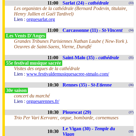
11:00
Sarlat (24) -
cathédrale
(33)
Les organistes de la cathédrale (Bernard Podevin, titulaire,
Henry Jullien et Gaël Tardivel)
Lien :
orguesarlat.org
11:00
Carcassonne (11) -
St-Vincent
(34)
Les Vents D'Anges
Grandes Tribunes Parisiennes Nathan Laube ( New-York ).
Oeuvres de Saint-Saens, Vierne, Duruflé
11:00
Saint-Malo (35) -
cathédrale
(35)
55e festival musique sacrée
Visites des orgues de la cathédrale
Lien :
www.festivaldemusiquesacree-stmalo.com/
10:30
Rennes (35) -
St-Etienne
(36)
30e saison
concert du marché
Lien :
orguesarennes.fr/
10:30
Plouescat (29)
(37)
Trio Per Vari Kervarec, orgue, bombarde, cornemuses
Le Vigan (30) -
Temple du
10:30
(38)
Vigan