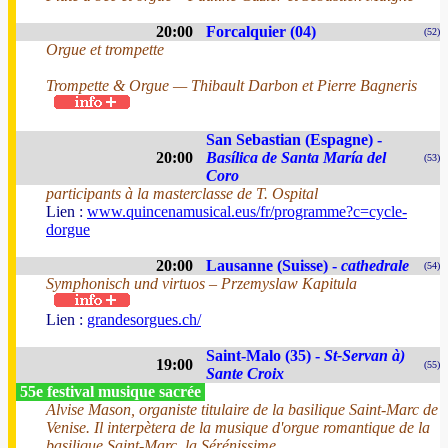
20:00
Forcalquier (04)
(52)
Orgue et trompette
Trompette & Orgue — Thibault Darbon et Pierre Bagneris
San Sebastian (Espagne) -
20:00
Basílica de Santa María del
(53)
Coro
participants à la masterclasse de T. Ospital
Lien :
www.quincenamusical.eus/fr/programme?c=cycle-
dorgue
20:00
Lausanne (Suisse) -
cathedrale
(54)
Symphonisch und virtuos – Przemyslaw Kapitula
Lien :
grandesorgues.ch/
Saint-Malo (35) -
St-Servan à)
19:00
(55)
Sante Croix
55e festival musique sacrée
Alvise Mason, organiste titulaire de la basilique Saint-Marc de
Venise. Il interpètera de la musique d'orgue romantique de la
basilique Saint-Marc, la Sérénissime