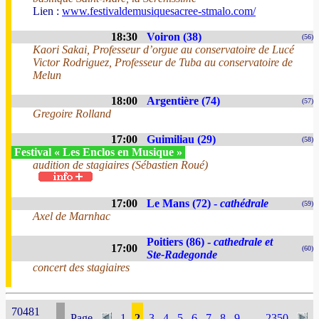
Lien :
www.festivaldemusiquesacree-stmalo.com/
18:30
Voiron (38)
(56)
Kaori Sakai, Professeur d’orgue au conservatoire de Lucé
Victor Rodriguez, Professeur de Tuba au conservatoire de
Melun
18:00
Argentière (74)
(57)
Gregoire Rolland
17:00
Guimiliau (29)
(58)
Festival « Les Enclos en Musique »
audition de stagiaires (Sébastien Roué)
17:00
Le Mans (72) -
cathédrale
(59)
Axel de Marnhac
Poitiers (86) -
cathedrale et
17:00
(60)
Ste-Radegonde
concert des stagiaires
70481
Page
1
2
3
4
5
6
7
8
9
...
2350