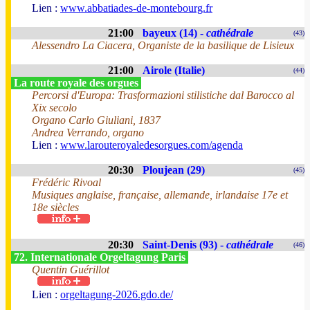
Lien :
www.abbatiades-de-montebourg.fr
21:00
bayeux (14) -
cathédrale
(43)
Alessendro La Ciacera, Organiste de la basilique de Lisieux
21:00
Airole (Italie)
(44)
La route royale des orgues
Percorsi d'Europa: Trasformazioni stilistiche dal Barocco al
Xix secolo
Organo Carlo Giuliani, 1837
Andrea Verrando, organo
Lien :
www.larouteroyaledesorgues.com/agenda
20:30
Ploujean (29)
(45)
Frédéric Rivoal
Musiques anglaise, française, allemande, irlandaise 17e et
18e siècles
20:30
Saint-Denis (93) -
cathédrale
(46)
72. Internationale Orgeltagung Paris
Quentin Guérillot
Lien :
orgeltagung-2026.gdo.de/