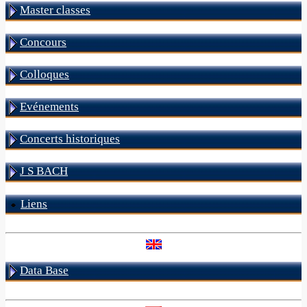
Master classes
Concours
Colloques
Evénements
Concerts historiques
J S BACH
Liens
Data Base