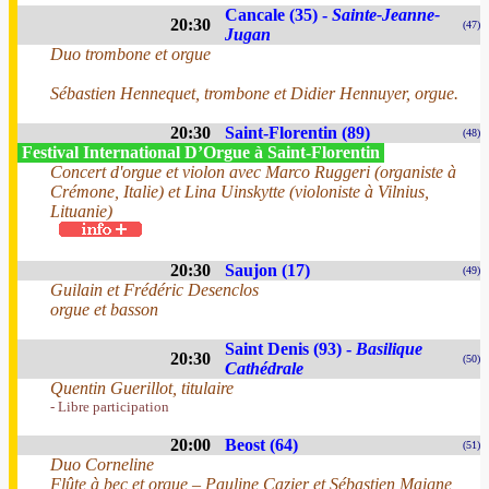
Cancale (35) -
Sainte-Jeanne-
20:30
(47)
Jugan
Duo trombone et orgue
Sébastien Hennequet, trombone et Didier Hennuyer, orgue.
20:30
Saint-Florentin (89)
(48)
Festival International D’Orgue à Saint-Florentin
Concert d'orgue et violon avec Marco Ruggeri (organiste à
Crémone, Italie) et Lina Uinskytte (violoniste à Vilnius,
Lituanie)
20:30
Saujon (17)
(49)
Guilain et Frédéric Desenclos
orgue et basson
Saint Denis (93) -
Basilique
20:30
(50)
Cathédrale
Quentin Guerillot, titulaire
- Libre participation
20:00
Beost (64)
(51)
Duo Corneline
Flûte à bec et orgue – Pauline Cazier et Sébastien Maigne