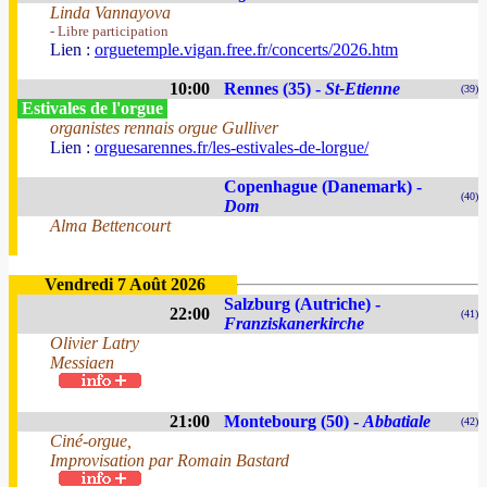
Linda Vannayova
- Libre participation
Lien :
orguetemple.vigan.free.fr/concerts/2026.htm
10:00
Rennes (35) -
St-Etienne
(39)
Estivales de l'orgue
organistes rennais orgue Gulliver
Lien :
orguesarennes.fr/les-estivales-de-lorgue/
Copenhague (Danemark) -
(40)
Dom
Alma Bettencourt
Vendredi 7 Août 2026
Salzburg (Autriche) -
22:00
(41)
Franziskanerkirche
Olivier Latry
Messiaen
21:00
Montebourg (50) -
Abbatiale
(42)
Ciné-orgue,
Improvisation par Romain Bastard