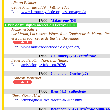
Alberto Palmieri
Orgue Anonyme 1739 – Vittino, 1850
Lien :
www.larouteroyaledesorgues.com/agenda
17:00
Malaucène (84)
Cycle de musiques sacrées du Festival 2026
Mozart et Salieri
Ave Verum, Lacrimosa, Vêpres d’un Confesseur de Mozart, Req
et œuvres pour orgue de Bach et Buxtehude
Lien :
www.musique-sacree-en-avignon.org
17:00
Chambery (73) -
cathédrale
Federico Perotti – Piancenza (Italie)
Lien :
amisdelorgue.fr/saison-2026/
17:00
Conche-en-Ouche (27)
François Ménissier
17:00
Blois (41) -
cathédrale
Chase Olson (Usa)
Lien :
jeuxdorgue41.free.fr/festival-2022.html
16:30
Besançon (25) -
Cathédrale Saint-Je