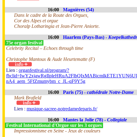
16:00
Magnières (54)
Dans le cadre de la Route des Orgues,
Cor des Alpes et orgue
Choralp Lotharingia et Jean-Pierre Aniorte.
16:00
Haarlem (Pays-Bas) -
Koepelkathedr
75e organ festival
Celebrity Recital – Echoes through time
Christophe Mantoux & Aude Heurtematte (F)
Lien :
organfestival.nl/program/?
fbclid=IwY2xjawRgIlpleHRuA2FlbQIxMABicmlkETE1YUN
nA4_aem_5FfZmumybm_c_JL-qF9Y5g
16:00
Paris (75) -
cathédrale Notre-Dame
Mark Brafield
Lien :
musique-sacree-notredamedeparis.fr/
16:00
Mantes la Jolie (78) -
Collegiale
Festival International d'Orgue sur les 3 orgues
Impressionnisme en Seine - Jeux de couleurs