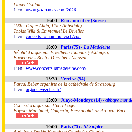
Lionel Coulon
Lien :
www.go-mantes.com/2026
16:00
Romainmôtier (Suisse)
(16h : Orgue Alain, 17h : Abbatiale)
Tobias Willi & Emmanuel Le Divellec
Lien :
concerts-romainmotier.ch/cior
16:00
Paris (75) -
La Madeleine
Récital d'orgue par Friedhelm Flamme (Göttingen)
Buxtehude - Bach - Drescher - Madsen
Lien :
www.concerts-lamadeleine.com/
15:30
Vezelise (54)
Pascal Reber organiste de la cathédrale de Strasbourg
Lien :
orguedevezelise.fr/
15:00
Juaye-Mondaye (14) -
abbaye mond
Concert d'orgue par Henri Paget
Boyvin, Marchand, Couperin, Frescobaldi, de Arauxo, Bach.
10:00
Paris (75) -
St-Sulpice
Audition : Sophie-Véronique Cauchefer-Choplin