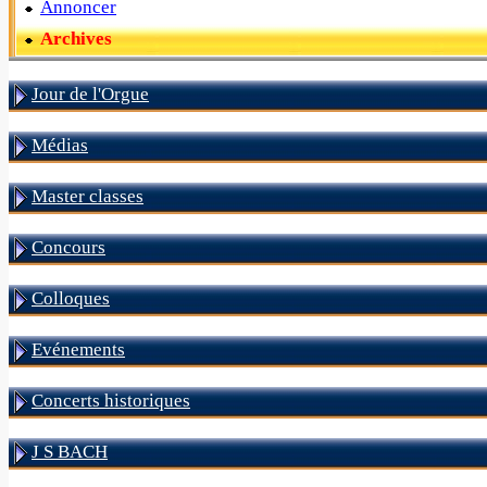
Annoncer
Archives
Jour de l'Orgue
Médias
Master classes
Concours
Colloques
Evénements
Concerts historiques
J S BACH