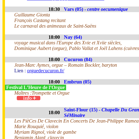
18:30
Vars (05) -
centre oecumenique
Guillaume Gionta
François Castang recitant
Le carnaval des animeaux de Saint-Saëns
18:00
Nay (64)
voyage musical dans l'Europe des Xvie et Xviie siècles,
Dominique Aubert (orgue), Pablo Vallat et Joël Lahens (cuivres
18:00
Cucuron (84)
Jean-Marc Aymes, orgue – Romain Bockler, baryton
Lien :
orguedecucuron.fr/
18:00
Embrun (05)
Festival L’Heure de l’Orgue
Maîtres :Trompette et Orgue
Saint-Flour (15) -
Chapelle Du Gra
18:00
SéMinaire
Les PièCes De Clavecin En Concerts De Jean-Philippe Ramea
Marie Rouquié, violon
Myriam Rignol, viole de gambe
Benjamin Alard, clavecin