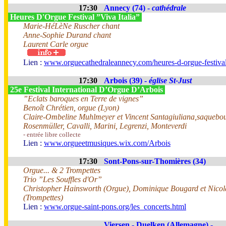
17:30
Annecy (74) -
cathédrale
Heures D'Orgue Festival ”Viva Italia”
Marie-HéLèNe Ruscher chant
Anne-Sophie Durand chant
Laurent Carle orgue
Lien :
www.orguecathedraleannecy.com/heures-d-orgue-festiva
17:30
Arbois (39) -
église St-Just
25e Festival International D’Orgue D’Arbois
”Eclats baroques en Terre de vignes”
Benoît Chrétien, orgue (Lyon)
Claire-Ombeline Muhlmeyer et Vincent Santagiuliana,saquebou
Rosenmüller, Cavalli, Marini, Legrenzi, Monteverdi
- entrée libre collecte
Lien :
www.orgueetmusiques.wix.com/Arbois
17:30
Sont-Pons-sur-Thomières (34)
Orgue... & 2 Trompettes
Trio ”Les Souffles d'Or”
Christopher Hainsworth (Orgue), Dominique Bougard et Nico
(Trompettes)
Lien :
www.orgue-saint-pons.org/les_concerts.html
Viersen - Duelken (Allemagne) -