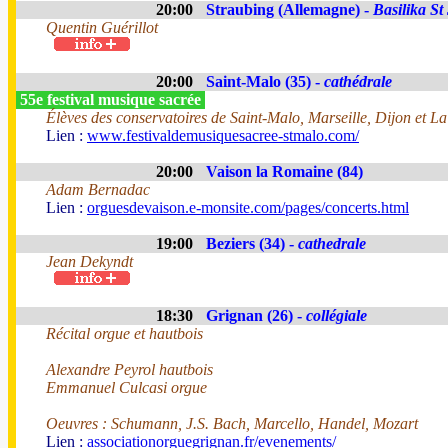
20:00
Straubing (Allemagne) -
Basilika St
Quentin Guérillot
20:00
Saint-Malo (35) -
cathédrale
55e festival musique sacrée
Élèves des conservatoires de Saint-Malo, Marseille, Dijon et La
Lien :
www.festivaldemusiquesacree-stmalo.com/
20:00
Vaison la Romaine (84)
Adam Bernadac
Lien :
orguesdevaison.e-monsite.com/pages/concerts.html
19:00
Beziers (34) -
cathedrale
Jean Dekyndt
18:30
Grignan (26) -
collégiale
Récital orgue et hautbois
Alexandre Peyrol hautbois
Emmanuel Culcasi orgue
Oeuvres : Schumann, J.S. Bach, Marcello, Handel, Mozart
Lien :
associationorguegrignan.fr/evenements/