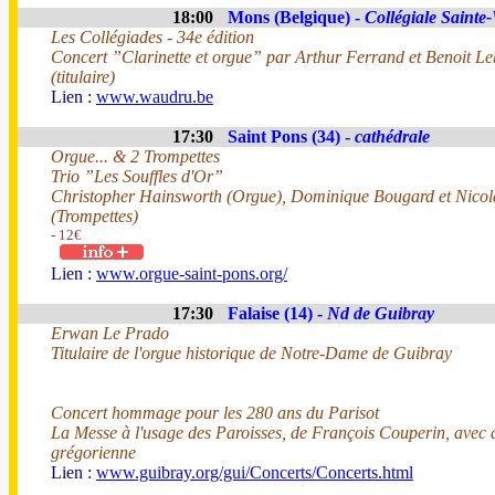
18:00
Mons (Belgique) -
Collégiale Saint
Les Collégiades - 34e édition
Concert ”Clarinette et orgue” par Arthur Ferrand et Benoit L
(titulaire)
Lien :
www.waudru.be
17:30
Saint Pons (34) -
cathédrale
Orgue... & 2 Trompettes
Trio ”Les Souffles d'Or”
Christopher Hainsworth (Orgue), Dominique Bougard et Nico
(Trompettes)
- 12€
Lien :
www.orgue-saint-pons.org/
17:30
Falaise (14) -
Nd de Guibray
Erwan Le Prado
Titulaire de l'orgue historique de Notre-Dame de Guibray
Concert hommage pour les 280 ans du Parisot
La Messe à l'usage des Paroisses, de François Couperin, avec 
grégorienne
Lien :
www.guibray.org/gui/Concerts/Concerts.html