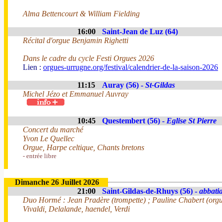
Alma Bettencourt & William Fielding
16:00
Saint-Jean de Luz (64)
Récital d'orgue Benjamin Righetti
Dans le cadre du cycle Festi Orgues 2026
Lien :
orgues-urrugne.org/festival/calendrier-de-la-saison-2026
11:15
Auray (56) -
St-Gildas
Michel Jézo et Emmanuel Auvray
10:45
Questembert (56) -
Eglise St Pierre
Concert du marché
Yvon Le Quellec
Orgue, Harpe celtique, Chants bretons
- entrée libre
Dimanche 26 Juillet 2026
21:00
Saint-Gildas-de-Rhuys (56) -
abbatia
Duo Hormé : Jean Pradère (trompette) ; Pauline Chabert (org
Vivaldi, Delalande, haendel, Verdi