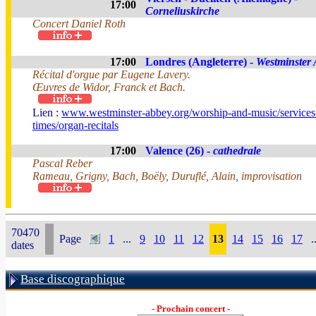
17:00
Corneliuskirche
Concert Daniel Roth
17:00
Londres (Angleterre) -
Westminster
Récital d'orgue par Eugene Lavery.
Œuvres de Widor, Franck et Bach.
Lien :
www.westminster-abbey.org/worship-and-music/services
times/organ-recitals
17:00
Valence (26) -
cathedrale
Pascal Reber
Rameau, Grigny, Bach, Boëly, Duruflé, Alain, improvisation
70470
Page
1
...
9
10
11
12
13
14
15
16
17
.
dates
Base discographique
- Prochain concert -