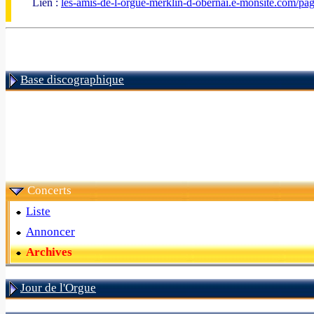
Lien :
les-amis-de-l-orgue-merklin-d-obernai.e-monsite.com/pa
Base discographique
Concerts
Liste
Annoncer
Archives
Jour de l'Orgue