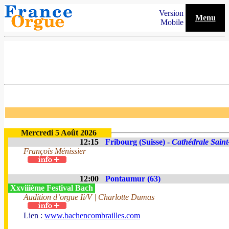
Version
Menu
Mobile
Mercredi 5 Août 2026
12:15
Fribourg (Suisse) -
Cathédrale Saint
François Ménissier
12:00
Pontaumur (63)
Xxviiième Festival Bach
Audition d’orgue Ii/V | Charlotte Dumas
Lien :
www.bachencombrailles.com