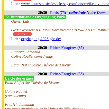
Lien :
www.heuresmusicalesdelessay.com/concert/il-convito-ma
20:30
Paris (75) -
cathédrale Notre-Dame
72. Internationale Orgeltagung Paris
Olivier Latry
Gedenkkonzert 100 Jahre Karl Richter (1926–1981) im Rahmen
Lien :
orgeltagung-2026.gdo.de/
20:30
Pleine-Fougères (35)
Frederic Lamantia
Coline Roullet comedienne
Edith Piaf et Sainte Thérèse de Lisieux
20:30
Pleine-Fougères (35)
La clé des orgues
Edith Piaf et Ste-Thérèse de Lisieux
Coline Roullet
(comédienne)
Frédéric Lamantia
(organiste municipale de la Mairie de Villeurbanne)