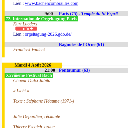
Lien :
www.bachencombrailles.com
9:00
Paris (75) -
Temple du St Esprit
72. Internationale Orgeltagung Paris
Kurt Lueders
Lien :
orgeltagung-2026.gdo.de/
Bagnoles de l'Orne (61)
Frantisek Vanicek
Mardi 4 Août 2026
21:00
Pontaumur (63)
Xxviiième Festival Bach
Choeur Dulci Jubilo
« Licht »
Texte : Stéphane Héaume (1971-)
Julie Depardieu, récitante
Thierry Escaich, orgue