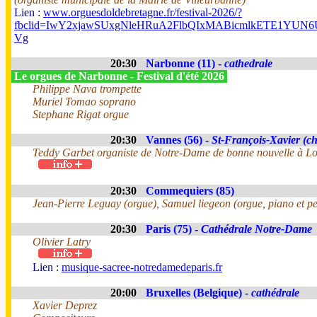
Lien :
www.orguesdoldebretagne.fr/festival-2026/?
fbclid=IwY2xjawSUxgNleHRuA2FlbQIxMABicmlkETE1Y
Vg
20:30
Narbonne (11) -
cathedrale
Le orgues de Narbonne - Festival d'été 2026
Philippe Nava trompette
Muriel Tomao soprano
Stephane Rigat orgue
20:30
Vannes (56) -
St-François-Xavier (ch
Teddy Garbet organiste de Notre-Dame de bonne nouvelle à Lo
20:30
Commequiers (85)
Jean-Pierre Leguay (orgue), Samuel liegeon (orgue, piano et pe
20:30
Paris (75) -
Cathédrale Notre-Dame
Olivier Latry
Lien :
musique-sacree-notredamedeparis.fr
20:00
Bruxelles (Belgique) -
cathédrale
Xavier Deprez