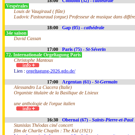
18:00
Condom (32) -
cathédrale
Vespérales
Louis de Vaugiraud ( flûte)
Ludovic Pastouraud (orgue) Professeur de musique dans différente
18:00
Gap (05) -
cathédrale
34e saison
David Cassan
17:00
Paris (75) -
St-Séverin
72. Internationale Orgeltagung Paris
Christophe Mantoux
Lien :
orgeltagung-2026.gdo.de/
17:00
Argentan (61) -
St-Germain
Alessandro La Ciacera (Italie)
Organiste titulaire de la Basilique de Lisieux
une anthologie de l'orgue italien
16:30
Obernai (67) -
Saints-Pierre-et-Paul
Stanislas Théodas ciné concert
film de Charlie Chaplin : The Kid (1921)