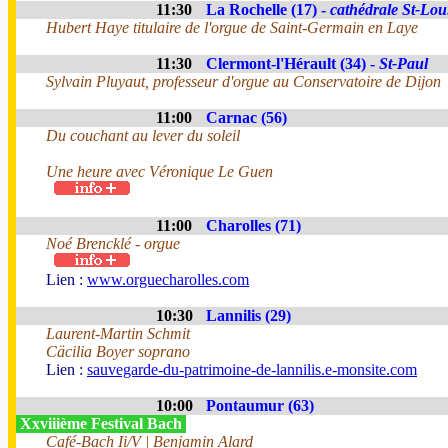
11:30
La Rochelle (17) -
cathédrale St-Lou
Hubert Haye titulaire de l'orgue de Saint-Germain en Laye
11:30
Clermont-l'Hérault (34) -
St-Paul
Sylvain Pluyaut, professeur d'orgue au Conservatoire de Dijon
11:00
Carnac (56)
Du couchant au lever du soleil
Une heure avec Véronique Le Guen
11:00
Charolles (71)
Noé Brencklé - orgue
Lien :
www.orguecharolles.com
10:30
Lannilis (29)
Laurent-Martin Schmit
Cäcilia Boyer soprano
Lien :
sauvegarde-du-patrimoine-de-lannilis.e-monsite.com
10:00
Pontaumur (63)
Xxviiième Festival Bach
Café-Bach Ii/V | Benjamin Alard