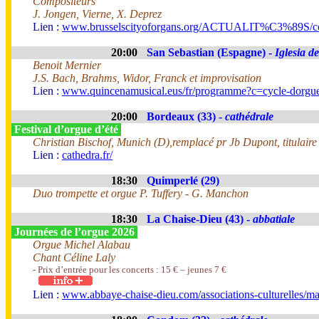
Compositeurs
J. Jongen, Vierne, X. Deprez
Lien :
www.brusselscityoforgans.org/ACTUALIT%C3%89S/con
20:00
San Sebastian (Espagne) -
Iglesia d
Benoit Mernier
J.S. Bach, Brahms, Widor, Franck et improvisation
Lien :
www.quincenamusical.eus/fr/programme?c=cycle-dorgu
20:00
Bordeaux (33) -
cathédrale
Festival d’orgue d’été
Christian Bischof, Munich (D),remplacé pr Jb Dupont, titulaire
Lien :
cathedra.fr/
18:30
Quimperlé (29)
Duo trompette et orgue P. Tuffery - G. Manchon
18:30
La Chaise-Dieu (43) -
abbatiale
Journées de l’orgue 2026
Orgue Michel Alabau
Chant Céline Laly
- Prix d’entrée pour les concerts : 15 € – jeunes 7 €
Lien :
www.abbaye-chaise-dieu.com/associations-culturelles/ma