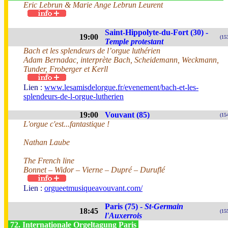
Eric Lebrun & Marie Ange Lebrun Leurent
Saint-Hippolyte-du-Fort (30) -
19:00
(15
Temple protestant
Bach et les splendeurs de l’orgue luthérien
Adam Bernadac, interprète Bach, Scheidemann, Weckmann,
Tunder, Froberger et Kerll
Lien :
www.lesamisdelorgue.fr/evenement/bach-et-les-
splendeurs-de-l-orgue-lutherien
19:00
Vouvant (85)
(15
L'orgue c'est...fantastique !
Nathan Laube
The French line
Bonnet – Widor – Vierne – Dupré – Duruflé
Lien :
orgueetmusiqueavouvant.com/
Paris (75) -
St-Germain
18:45
(15
l'Auxerrois
72. Internationale Orgeltagung Paris