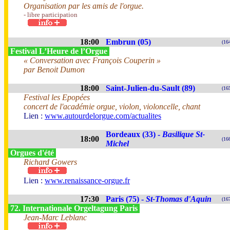
Organisation par les amis de l'orgue.
- libre participation
18:00
Embrun (05)
(16
Festival L’Heure de l’Orgue
« Conversation avec François Couperin »
par Benoit Dumon
18:00
Saint-Julien-du-Sault (89)
(16
Festival les Epopées
concert de l'académie orgue, violon, violoncelle, chant
Lien :
www.autourdelorgue.com/actualites
Bordeaux (33) -
Basilique St-
18:00
(16
Michel
Orgues d'été
Richard Gowers
Lien :
www.renaissance-orgue.fr
17:30
Paris (75) -
St-Thomas d'Aquin
(16
72. Internationale Orgeltagung Paris
Jean-Marc Leblanc