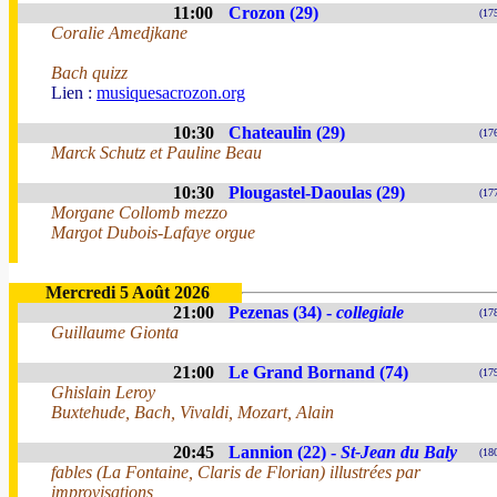
11:00
Crozon (29)
(17
Coralie Amedjkane
Bach quizz
Lien :
musiquesacrozon.org
10:30
Chateaulin (29)
(17
Marck Schutz et Pauline Beau
10:30
Plougastel-Daoulas (29)
(17
Morgane Collomb mezzo
Margot Dubois-Lafaye orgue
Mercredi 5 Août 2026
21:00
Pezenas (34) -
collegiale
(17
Guillaume Gionta
21:00
Le Grand Bornand (74)
(17
Ghislain Leroy
Buxtehude, Bach, Vivaldi, Mozart, Alain
20:45
Lannion (22) -
St-Jean du Baly
(18
fables (La Fontaine, Claris de Florian) illustrées par
improvisations