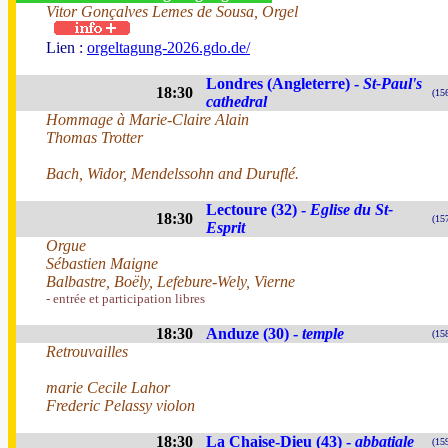
Vitor Gonçalves Lemes de Sousa, Orgel
Lien :
orgeltagung-2026.gdo.de/
Londres (Angleterre) -
St-Paul's
18:30
(15
cathedral
Hommage à Marie-Claire Alain
Thomas Trotter
Bach, Widor, Mendelssohn and Duruflé.
Lectoure (32) -
Eglise du St-
18:30
(15
Esprit
Orgue
Sébastien Maigne
Balbastre, Boëly, Lefebure-Wely, Vierne
- entrée et participation libres
18:30
Anduze (30) -
temple
(15
Retrouvailles
marie Cecile Lahor
Frederic Pelassy violon
18:30
La Chaise-Dieu (43) -
abbatiale
(15