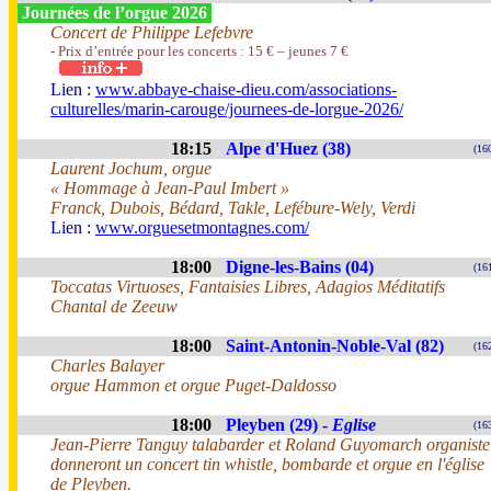
Journées de l’orgue 2026
Concert de Philippe Lefebvre
- Prix d’entrée pour les concerts : 15 € – jeunes 7 €
Lien :
www.abbaye-chaise-dieu.com/associations-
culturelles/marin-carouge/journees-de-lorgue-2026/
18:15
Alpe d'Huez (38)
(16
Laurent Jochum, orgue
« Hommage à Jean-Paul Imbert »
Franck, Dubois, Bédard, Takle, Lefébure-Wely, Verdi
Lien :
www.orguesetmontagnes.com/
18:00
Digne-les-Bains (04)
(16
Toccatas Virtuoses, Fantaisies Libres, Adagios Méditatifs
Chantal de Zeeuw
18:00
Saint-Antonin-Noble-Val (82)
(16
Charles Balayer
orgue Hammon et orgue Puget-Daldosso
18:00
Pleyben (29) -
Eglise
(16
Jean-Pierre Tanguy talabarder et Roland Guyomarch organiste
donneront un concert tin whistle, bombarde et orgue en l'église
de Pleyben.