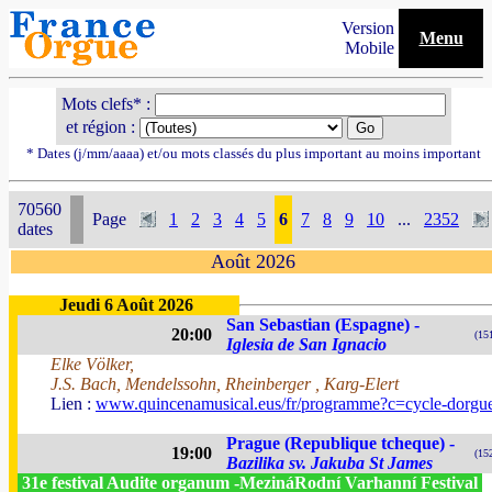
Version
Menu
Mobile
Mots clefs* :
et région :
* Dates (j/mm/aaaa) et/ou mots classés du plus important au moins important
70560
Page
1
2
3
4
5
6
7
8
9
10
...
2352
dates
Août 2026
Jeudi 6 Août 2026
San Sebastian (Espagne) -
20:00
(15
Iglesia de San Ignacio
Elke Völker,
J.S. Bach, Mendelssohn, Rheinberger , Karg-Elert
Lien :
www.quincenamusical.eus/fr/programme?c=cycle-dorgu
Prague (Republique tcheque) -
19:00
(15
Bazilika sv. Jakuba St James
31e festival Audite organum -MezináRodní Varhanní Festival