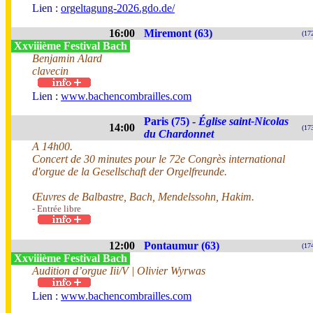
Lien :
orgeltagung-2026.gdo.de/
16:00
Miremont (63)
(17
Xxviiième Festival Bach
Benjamin Alard
clavecin
Lien :
www.bachencombrailles.com
Paris (75) -
Église saint-Nicolas
14:00
(17
du Chardonnet
A 14h00.
Concert de 30 minutes pour le 72e Congrès international
d'orgue de la Gesellschaft der Orgelfreunde.
Œuvres de Balbastre, Bach, Mendelssohn, Hakim.
- Entrée libre
12:00
Pontaumur (63)
(17
Xxviiième Festival Bach
Audition d’orgue Iii/V | Olivier Wyrwas
Lien :
www.bachencombrailles.com