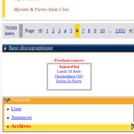
Myriam & Pierre-Alain Clerc
70560
Page
1
2
3
4
5
6
7
8
9
10
...
2352
dates
Base discographique
- Prochain concert -
Aujourd'hui
Lundi 10 Août
Questembert (56)
Eglise St Pierre
Concerts
Liste
Annoncer
Archives