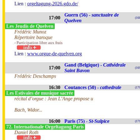
Lien :
orgeltagung-2026.gdo.de/
Guern (56) -
sanctuaire de
17:00
(16
Quelven
Les Jeudis de Quelven
Frédéric Munoz
Répertoire baroque
- Participation libre aux frais
Lien :
www.orgue-de-quelven.org
Gand (Belgique) -
Cathédrale
17:00
(16
Saint Bavon
Frédéric Deschamps
16:30
Coutances (50) -
cathedrale
(17
Les Estivales de musique sacrée
récital d’orgue : Jean L’Ange propose u
Bach, Widor...
16:00
Paris (75) -
St-Sulpice
(17
72. Internationale Orgeltagung Paris
Daniel Roth