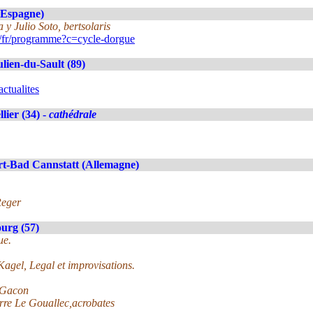
(Espagne)
y Julio Soto, bertsolaris
/fr/programme?c=cycle-dorgue
ulien-du-Sault (89)
ctualites
lier (34) -
cathédrale
rt-Bad Cannstatt (Allemagne)
Reger
urg (57)
ue.
agel, Legal et improvisations.
 Gacon
rre Le Gouallec,acrobates