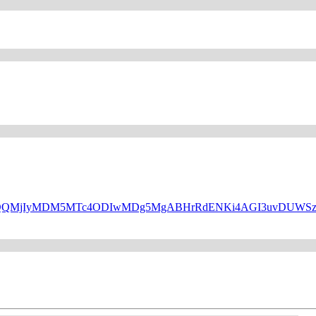
HBfaWQQMjIyMDM5MTc4ODIwMDg5MgABHrRdENKi4AGI3uvDUW