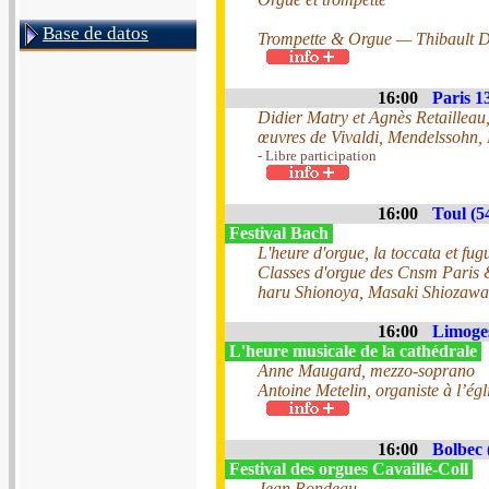
Base de datos
Trompette & Orgue — Thibault D
16:00
Paris 1
Didier Matry et Agnès Retailleau
œuvres de Vivaldi, Mendelssohn, 
- Libre participation
16:00
Toul (5
Festival Bach
L'heure d'orgue, la toccata et fug
Classes d'orgue des Cnsm Paris
haru Shionoya, Masaki Shiozawa
16:00
Limoges
L'heure musicale de la cathédrale
Anne Maugard, mezzo-soprano
Antoine Metelin, organiste à l’ég
16:00
Bolbec 
Festival des orgues Cavaillé-Coll
Jean Rondeau