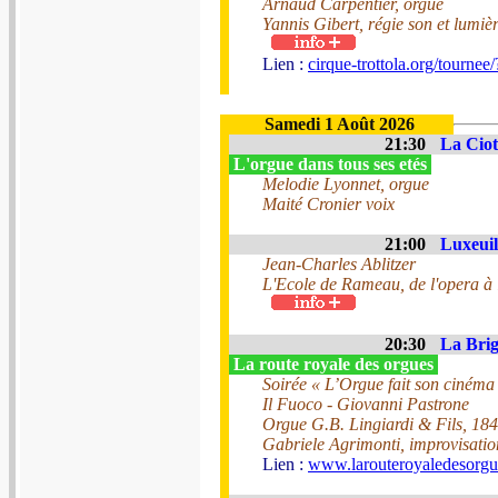
Arnaud Carpentier, orgue
Yannis Gibert, régie son et lumiè
Lien :
cirque-trottola.org/tournee
Samedi 1 Août 2026
21:30
La Ciot
L'orgue dans tous ses etés
Melodie Lyonnet, orgue
Maité Cronier voix
21:00
Luxeuil 
Jean-Charles Ablitzer
L'Ecole de Rameau, de l'opera à l
20:30
La Brig
La route royale des orgues
Soirée « L’Orgue fait son cinéma 
Il Fuoco - Giovanni Pastrone
Orgue G.B. Lingiardi & Fils, 18
Gabriele Agrimonti, improvisatio
Lien :
www.larouteroyaledesorg