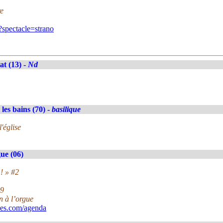
re
/?spectacle=strano
at (13) -
Nd
les bains (70) -
basilique
'église
ue (06)
! » #2
49
n à l’orgue
ues.com/agenda