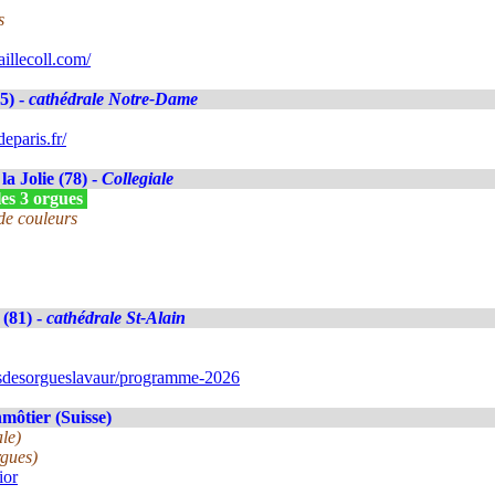
s
illecoll.com/
5) -
cathédrale Notre-Dame
eparis.fr/
la Jolie (78) -
Collegiale
les 3 orgues
de couleurs
(81) -
cathédrale St-Alain
isdesorgueslavaur/programme-2026
ôtier (Suisse)
le)
rgues)
ior