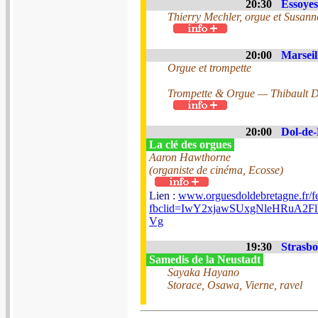
20:30
Essoyes
Thierry Mechler, orgue et Susann
20:00
Marseil
Orgue et trompette
Trompette & Orgue — Thibault D
20:00
Dol-de-
La clé des orgues
Aaron Hawthorne
(organiste de cinéma, Ecosse)
Lien :
www.orguesdoldebretagne.fr/fe
fbclid=IwY2xjawSUxgNleHRu
Vg
19:30
Strasbo
Samedis de la Neustadt
Sayaka Hayano
Storace, Osawa, Vierne, ravel