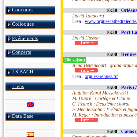
Concours
16:30
Orléans
David Tabacaru
Lien :
www.orguescathedraleorle
Colloques
16:30
Port La
David Cassan
Evénements
Concerts
16:00
Rennes 
historiques
30e saison
Alma Bettencourt , grand orgue d
J S BACH
Lien :
orguesarennes.fr/
Liens
16:00
Paris (7
Audition Karol Mossakowski
M. Dupré : Cortège et Litanie
C. Franck : Deuxième choral
F. Mendelssohn : Prélude et fugu
M. Reger : Introduction et passac
Data Base
16:00
Callas 
Orgue et trompette