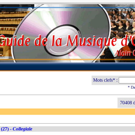
Mots clefs* :
* Da
70408 d
(27) -
Collegiale