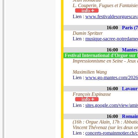
L. Couperin, Fugues et Fantaisie
Lien :
www.festivaldesorguescava
16:00
Paris (7
Damin Spritzer
Lien :
musique-sacree-notredamed
16:00
Mantes 
Festival International d'Orgue sur 
Impressionnisme en Seine - Jeux 
Maximilien Wang
Lien :
www.go-mantes.com/2026
16:00
Lavaur 
François Espinasse
Lien :
sites.google.com/view/am
16:00
Romainm
(16h : Orgue Alain, 17h : Abbatia
Vincent Thévenaz (sur les deux o
Lien :
concerts-romainmotier.ch/c