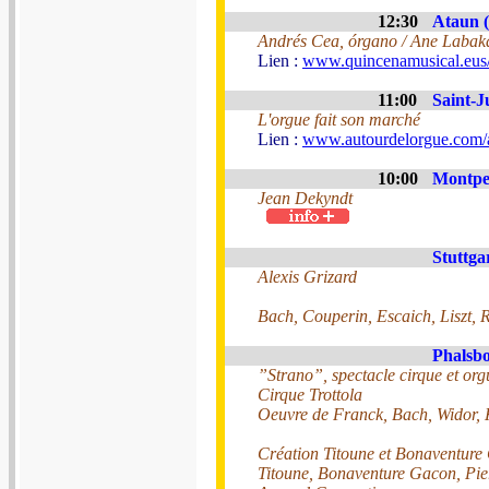
12:30
Ataun 
Andrés Cea, órgano / Ane Labaka 
Lien :
www.quincenamusical.eus
11:00
Saint-J
L'orgue fait son marché
Lien :
www.autourdelorgue.com/a
10:00
Montpel
Jean Dekyndt
Stuttga
Alexis Grizard
Bach, Couperin, Escaich, Liszt, 
Phalsbo
”Strano”, spectacle cirque et org
Cirque Trottola
Oeuvre de Franck, Bach, Widor, K
Création Titoune et Bonaventure
Titoune, Bonaventure Gacon, Pie