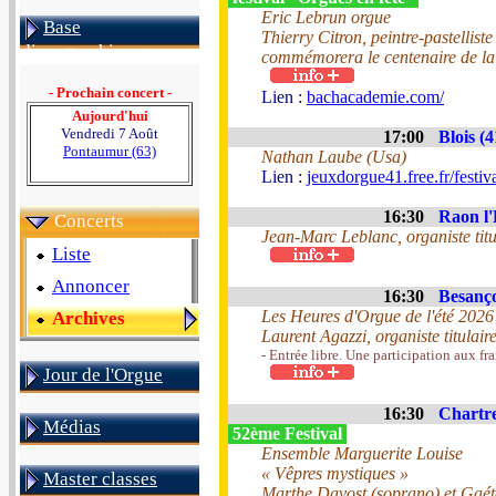
Eric Lebrun orgue
Base
Thierry Citron, peintre-pastelliste
discographique
commémorera le centenaire de la
- Prochain concert -
Lien :
bachacademie.com/
Aujourd'hui
Vendredi 7 Août
17:00
Blois (4
Pontaumur (63)
Nathan Laube (Usa)
Lien :
jeuxdorgue41.free.fr/festiv
16:30
Raon l'
Concerts
Jean-Marc Leblanc, organiste titu
Liste
Annoncer
16:30
Besanço
Les Heures d'Orgue de l'été 2026
Archives
Laurent Agazzi, organiste titula
- Entrée libre. Une participation aux fra
Jour de l'Orgue
16:30
Chartre
Médias
52ème Festival
Ensemble Marguerite Louise
« Vêpres mystiques »
Master classes
Marthe Davost (soprano) et Gaét