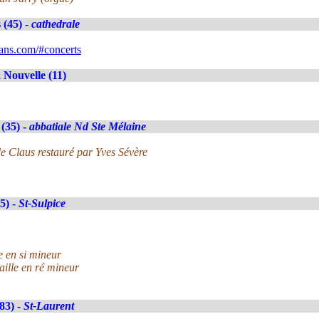
 (45) -
cathedrale
ans.com/#concerts
 Nouvelle (11)
(35) -
abbatiale Nd Ste Mélaine
e Claus restauré par Yves Sévère
5) -
St-Sulpice
e en si mineur
aille en ré mineur
(83) -
St-Laurent