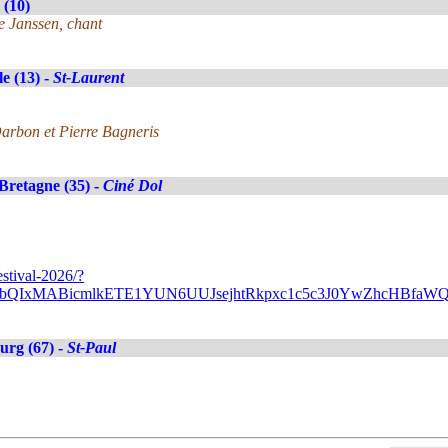
 (10)
e Janssen, chant
le (13) -
St-Laurent
arbon et Pierre Bagneris
Bretagne (35) -
Ciné Dol
stival-2026/?
A2FlbQIxMABicmlkETE1YUN6UUJsejhtRkpxc1c5c3J0YwZhc
urg (67) -
St-Paul