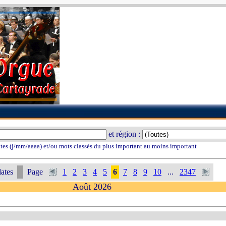
et région :
tes (j/mm/aaaa) et/ou mots classés du plus important au moins important
ates
Page
1
2
3
4
5
6
7
8
9
10
...
2347
Août 2026