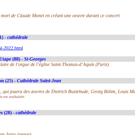
 mort de Claude Monet en créant une oeuvre durant ce concert
1) -
cathédrale
al-2022.html
Etape (88) -
St-Georges
laire de l’orgue de l’église Saint-Thomas-d’Aquin (Paris)
n (25) -
Cathédrale Saint-Jean
ire, qui jouera des œuvres de Dietrich Buxtehude, Georg Böhm, Louis 
is est souhaitée.
s (28) -
cathédrale
an Jarry (orgue)