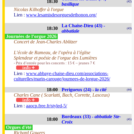
18:30
(42)
basilique
Nicolas Kilhoffer à l'orgue
Lien :
www.lesamisdesorguesdethonon.org/
La Chaise-Dieu (43) -
18:30
(43)
abbatiale
Journées de l’orgue 2026
Concert de Jean-Charles Ablitzer
L’école de Rameau, de l’opéra à l’église
Splendeur et poésie de l’orgue des Lumières
- Prix d’entrée pour les concerts : 15 € – jeunes 7 €
Lien :
www.abbaye-chaise-dieu.com/associations-
culturelles/marin-carouge/journees-de-lorgue-2026/
18:00
Perigueux (24) -
la cité
(44)
Charles Cane ( Scarlatti, Bach, Corrette, Lasceux)
Lien :
aaocp.free.fr/styled-5/
Bordeaux (33) -
abbatiale Ste-
18:00
(45)
Croix
Orgues d'été
Richard Gowers