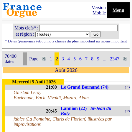
Version
Menu
Mobile
Mots clefs* :
et région :
* Dates (j/mm/aaaa) et/ou mots classés du plus important au moins important
70400
Page
1
2
3
4
5
6
7
8
9
...
2347
dates
Août 2026
Mercredi 5 Août 2026
21:00
Le Grand Bornand (74)
(31)
Ghislain Leroy
Buxtehude, Bach, Vivaldi, Mozart, Alain
Lannion (22) -
St-Jean du
20:45
(32)
Baly
fables (La Fontaine, Claris de Florian) illustrées par
improvisations