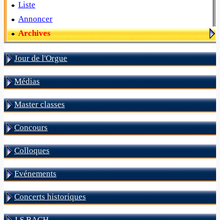
Liste
Annoncer
Archives
Jour de l'Orgue
Médias
Master classes
Concours
Colloques
Evénements
Concerts historiques
J S BACH