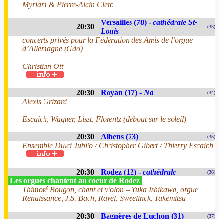
Myriam & Pierre-Alain Clerc
Versailles (78) -
cathédrale St-
20:30
(33)
Louis
concerts privés pour la Fédération des Amis de l’orgue
d’Allemagne (Gdo)
Christian Ott
20:30
Royan (17) -
Nd
(34)
Alexis Grizard
Escaich, Wagner, Liszt, Florentz (debout sur le soleil)
20:30
Albens (73)
(35)
Ensemble Dulci Jubilo / Christopher Gibert / Thierry Escaich
20:30
Rodez (12) -
cathédrale
(36)
Les orgues chantent au coeur de Rodez
Thimoté Bougon, chant et violon – Yuka Ishikawa, orgue
Renaissance, J.S. Bach, Ravel, Sweelinck, Takemitsu
20:30
Bagnères de Luchon (31)
(37)