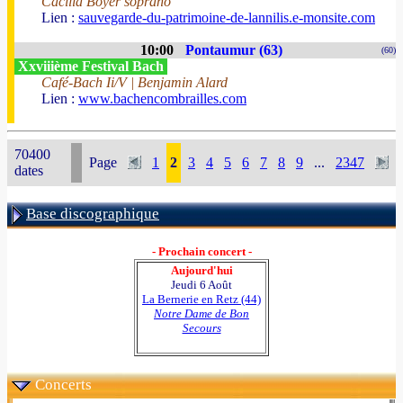
Cäcilia Boyer soprano
Lien :
sauvegarde-du-patrimoine-de-lannilis.e-monsite.com
10:00
Pontaumur (63)
(60)
Xxviiième Festival Bach
Café-Bach Ii/V | Benjamin Alard
Lien :
www.bachencombrailles.com
70400
Page
1
2
3
4
5
6
7
8
9
...
2347
dates
Base discographique
- Prochain concert -
Aujourd'hui
Jeudi 6 Août
La Bernerie en Retz (44)
Notre Dame de Bon
Secours
Concerts