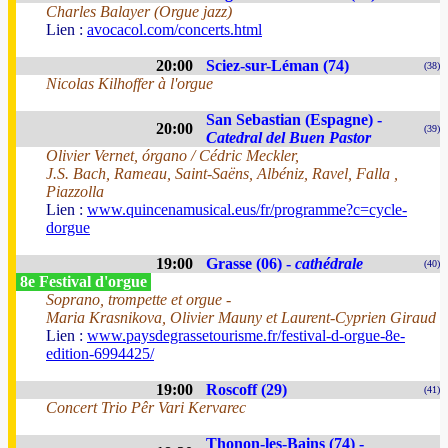
Charles Balayer (Orgue jazz)
Lien :
avocacol.com/concerts.html
20:00
Sciez-sur-Léman (74)
(38)
Nicolas Kilhoffer à l'orgue
San Sebastian (Espagne) -
20:00
(39)
Catedral del Buen Pastor
Olivier Vernet, órgano / Cédric Meckler,
J.S. Bach, Rameau, Saint-Saëns, Albéniz, Ravel, Falla ,
Piazzolla
Lien :
www.quincenamusical.eus/fr/programme?c=cycle-
dorgue
19:00
Grasse (06) -
cathédrale
(40)
8e Festival d'orgue
Soprano, trompette et orgue -
Maria Krasnikova, Olivier Mauny et Laurent-Cyprien Giraud
Lien :
www.paysdegrassetourisme.fr/festival-d-orgue-8e-
edition-6994425/
19:00
Roscoff (29)
(41)
Concert Trio Pêr Vari Kervarec
Thonon-les-Bains (74) -