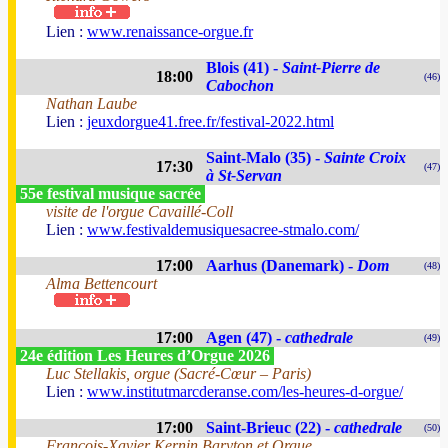
Lien :
www.renaissance-orgue.fr
Blois (41) -
Saint-Pierre de
18:00
(46)
Cabochon
Nathan Laube
Lien :
jeuxdorgue41.free.fr/festival-2022.html
Saint-Malo (35) -
Sainte Croix
17:30
(47)
à St-Servan
55e festival musique sacrée
visite de l'orgue Cavaillé-Coll
Lien :
www.festivaldemusiquesacree-stmalo.com/
17:00
Aarhus (Danemark) -
Dom
(48)
Alma Bettencourt
17:00
Agen (47) -
cathedrale
(49)
24e édition Les Heures d’Orgue 2026
Luc Stellakis, orgue (Sacré-Cœur – Paris)
Lien :
www.institutmarcderanse.com/les-heures-d-orgue/
17:00
Saint-Brieuc (22) -
cathedrale
(50)
François-Xavier Kernin Baryton et Orgue