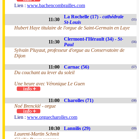
Lien :
www.bachencombrailles.com
La Rochelle (17) -
cathédrale
11:30
(55)
St-Louis
Hubert Haye titulaire de l'orgue de Saint-Germain en Laye
Clermont-l'Hérault (34) -
St-
11:30
(56)
Paul
Sylvain Pluyaut, professeur d'orgue au Conservatoire de
Dijon
11:00
Carnac (56)
(57)
Du couchant au lever du soleil
Une heure avec Véronique Le Guen
11:00
Charolles (71)
(58)
Noé Brencklé - orgue
Lien :
www.orguecharolles.com
10:30
Lannilis (29)
(59)
Laurent-Martin Schmit