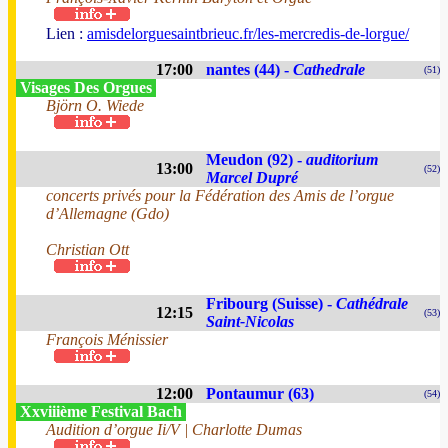
Lien :
amisdelorguesaintbrieuc.fr/les-mercredis-de-lorgue/
17:00
nantes (44) -
Cathedrale
(51)
Visages Des Orgues
Björn O. Wiede
Meudon (92) -
auditorium
13:00
(52)
Marcel Dupré
concerts privés pour la Fédération des Amis de l’orgue
d’Allemagne (Gdo)
Christian Ott
Fribourg (Suisse) -
Cathédrale
12:15
(53)
Saint-Nicolas
François Ménissier
12:00
Pontaumur (63)
(54)
Xxviiième Festival Bach
Audition d’orgue Ii/V | Charlotte Dumas