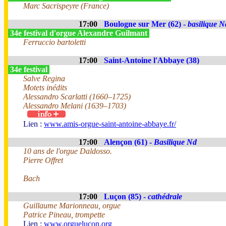
Marc Sacrispeyre (France)
17:00
Boulogne sur Mer (62) -
basilique N
34e festival d'orgue Alexandre Guilmant
Ferruccio bartoletti
17:00
Saint-Antoine l'Abbaye (38)
34e festival
Salve Regina
Motets inédits
Alessandro Scarlatti (1660–1725)
Alessandro Melani (1639–1703)
Lien :
www.amis-orgue-saint-antoine-abbaye.fr/
17:00
Alençon (61) -
Basilique Nd
10 ans de l'orgue Daldosso.
Pierre Offret
Bach
17:00
Luçon (85) -
cathédrale
Guillaume Marionneau, orgue
Patrice Pineau, trompette
Lien :
www.orguelucon.org