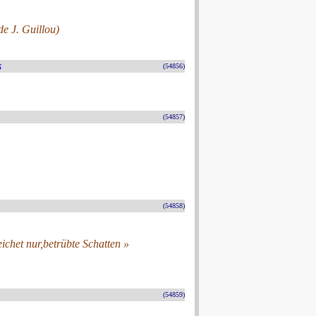
de J. Guillou)
s
(54856)
(54857)
(54858)
chet nur,betrübte Schatten »
(54859)