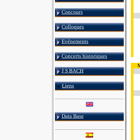
Concours
Colloques
Evénements
Concerts historiques
M
J S BACH
Liens
Data Base