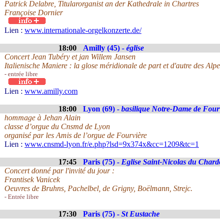
Patrick Delabre, Titularorganist an der Kathedrale in Chartres
Françoise Dornier
Lien :
www.internationale-orgelkonzerte.de/
18:00
Amilly (45) -
église
Concert Jean Tubéry et jan Willem Jansen
Italienische Maniere : la glose méridionale de part et d'autre des Alpe
- entrée libre
Lien :
www.amilly.com
18:00
Lyon (69) -
basilique Notre-Dame de Four
hommage à Jehan Alain
classe d’orgue du Cnsmd de Lyon
organisé par les Amis de l’orgue de Fourvière
Lien :
www.cnsmd-lyon.fr/e.php?lsd=9x374x&cc=1209&tc=1
17:45
Paris (75) -
Eglise Saint-Nicolas du Char
Concert donné par l'invité du jour :
Frantisek Vanicek
Oeuvres de Bruhns, Pachelbel, de Grigny, Boëlmann, Strejc.
- Entrée libre
17:30
Paris (75) -
St Eustache