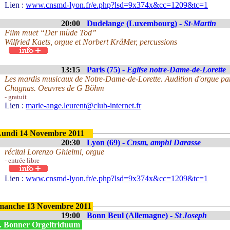
Lien :
www.cnsmd-lyon.fr/e.php?lsd=9x374x&cc=1209&tc=1
20:00
Dudelange (Luxembourg) -
St-Martin
Film muet “Der müde Tod”
Wilfried Kaets, orgue et Norbert KräMer, percussions
13:15
Paris (75) -
Eglise notre-Dame-de-Lorette
Les mardis musicaux de Notre-Dame-de-Lorette. Audition d'orgue p
Chagnas. Oeuvres de G Böhm
- gratuit
Lien :
marie-ange.leurent@club-internet.fr
undi 14 Novembre 2011
20:30
Lyon (69) -
Cnsm, amphi Darasse
récital Lorenzo Ghielmi, orgue
- entrée libre
Lien :
www.cnsmd-lyon.fr/e.php?lsd=9x374x&cc=1209&tc=1
manche 13 Novembre 2011
19:00
Bonn Beul (Allemagne) -
St Joseph
. Bonner Orgeltriduum