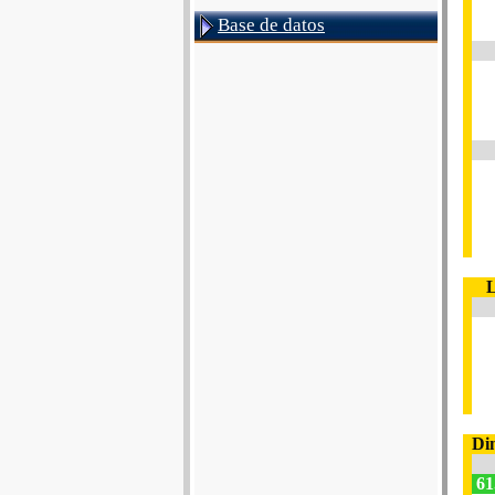
Base de datos
L
Di
61