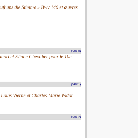
uft uns die Stimme » Bwv 140 et œuvres
(54860)
ort et Eliane Chevalier pour le 10e
(54861)
 Louis Vierne et Charles-Marie Widor
(54862)