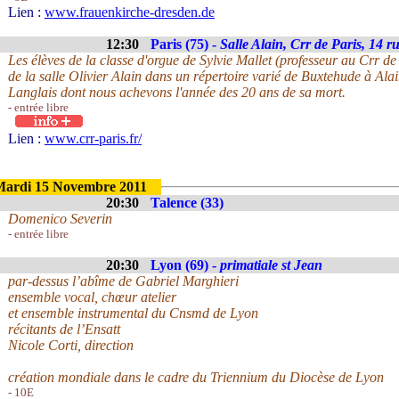
Lien :
www.frauenkirche-dresden.de
12:30
Paris (75) -
Salle Alain, Crr de Paris, 14 
Les élèves de la classe d'orgue de Sylvie Mallet (professeur au Crr de
de la salle Olivier Alain dans un répertoire varié de Buxtehude à Ala
Langlais dont nous achevons l'année des 20 ans de sa mort.
- entrée libre
Lien :
www.crr-paris.fr/
ardi 15 Novembre 2011
20:30
Talence (33)
Domenico Severin
- entrée libre
20:30
Lyon (69) -
primatiale st Jean
par-dessus l’abîme de Gabriel Marghieri
ensemble vocal, chœur atelier
et ensemble instrumental du Cnsmd de Lyon
récitants de l’Ensatt
Nicole Corti, direction
création mondiale dans le cadre du Triennium du Diocèse de Lyon
- 10E