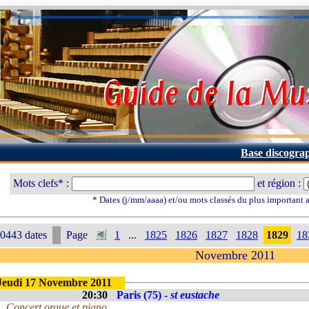
Base discogra
Mots clefs* :
et région :
* Dates (j/mm/aaaa) et/ou mots classés du plus important
0443 dates
Page
1
...
1825
1826
1827
1828
1829
18
Novembre 2011
Jeudi 17 Novembre 2011
20:30
Paris (75) -
st eustache
Concert orgue et piano