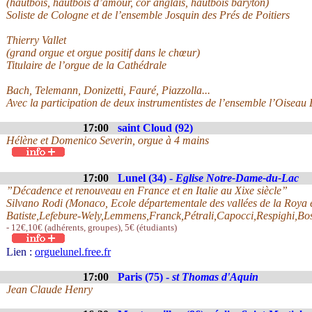
(hautbois, hautbois d’amour, cor anglais, hautbois baryton)
Soliste de Cologne et de l’ensemble Josquin des Prés de Poitiers
Thierry Vallet
(grand orgue et orgue positif dans le chœur)
Titulaire de l’orgue de la Cathédrale
Bach, Telemann, Donizetti, Fauré, Piazzolla...
Avec la participation de deux instrumentistes de l’ensemble l’Oiseau Ly
17:00
saint Cloud (92)
Hélène et Domenico Severin, orgue à 4 mains
17:00
Lunel (34) -
Eglise Notre-Dame-du-Lac
”Décadence et renouveau en France et en Italie au Xixe siècle”
Silvano Rodi (Monaco, Ecole départementale des vallées de la Roya 
Batiste,Lefebure-Wely,Lemmens,Franck,Pétrali,Capocci,Respighi,Bos
- 12€,10€ (adhérents, groupes), 5€ (étudiants)
Lien :
orguelunel.free.fr
17:00
Paris (75) -
st Thomas d'Aquin
Jean Claude Henry