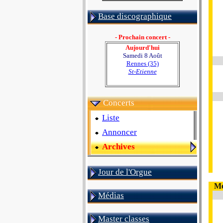
Base discographique
- Prochain concert -
Aujourd'hui
Samedi 8 Août
Rennes (35)
St-Etienne
Concerts
Liste
Annoncer
Archives
Jour de l'Orgue
Me
Médias
Master classes