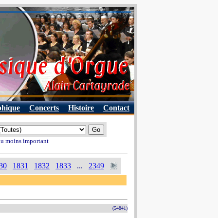
phique
Concerts
Histoire
Contact
 au moins important
30
1831
1832
1833
...
2349
(54841)