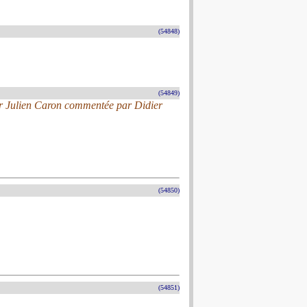
(54848)
(54849)
ar Julien Caron commentée par Didier
(54850)
(54851)