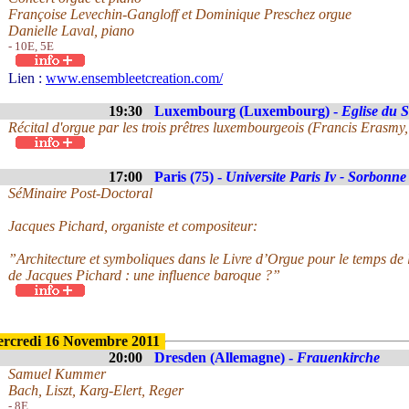
Françoise Levechin-Gangloff et Dominique Preschez orgue
Danielle Laval, piano
- 10E, 5E
Lien :
www.ensembleetcreation.com/
19:30
Luxembourg (Luxembourg) -
Eglise du 
Récital d'orgue par les trois prêtres luxembourgeois (Francis Erasmy,
17:00
Paris (75) -
Universite Paris Iv - Sorbonne
SéMinaire Post-Doctoral
Jacques Pichard, organiste et compositeur:
”Architecture et symboliques dans le Livre d’Orgue pour le temps de 
de Jacques Pichard : une influence baroque ?”
rcredi 16 Novembre 2011
20:00
Dresden (Allemagne) -
Frauenkirche
Samuel Kummer
Bach, Liszt, Karg-Elert, Reger
- 8E