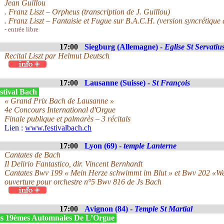
Jean Guillou
. Franz Liszt – Orpheus (transcription de J. Guillou)
. Franz Liszt – Fantaisie et Fugue sur B.A.C.H. (version syncrétique 
- entrée libre
17:00
Siegburg (Allemagne) -
Eglise St Servatiu
Recital Liszt par Helmut Deutsch
17:00
Lausanne (Suisse) -
St François
stival Bach
« Grand Prix Bach de Lausanne »
4e Concours International d'Orgue
Finale publique et palmarès – 3 récitals
Lien :
www.festivalbach.ch
17:00
Lyon (69) -
temple Lanterne
Cantates de Bach
Il Delirio Fantastico, dir. Vincent Bernhardt
Cantates Bwv 199 « Mein Herze schwimmt im Blut » et Bwv 202 «Wei
ouverture pour orchestre n°5 Bwv 816 de Js Bach
17:00
Avignon (84) -
Temple St Martial
s 19èmes Automnales De L’Orgue