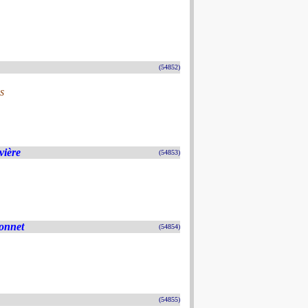
(54852)
s
vière
(54853)
donnet
(54854)
(54855)