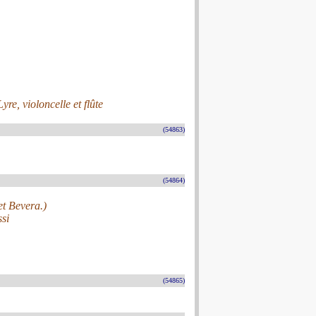
re, violoncelle et flûte
(54863)
(54864)
et Bevera.)
si
(54865)