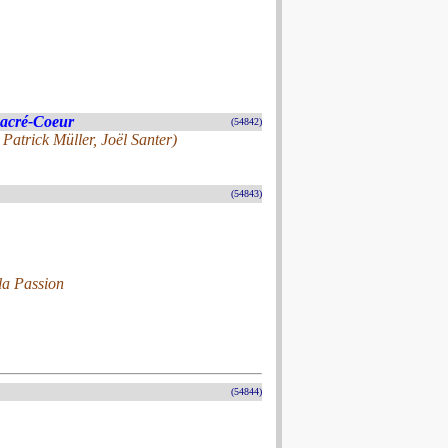
Sacré-Coeur
(54842)
 Patrick Müller, Joël Santer)
(54843)
la Passion
(54844)