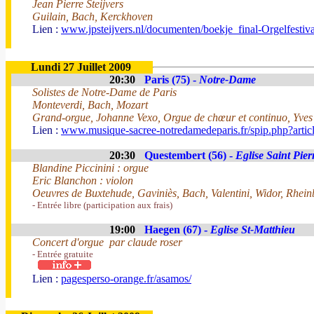
Jean Pierre Steijvers
Guilain, Bach, Kerckhoven
Lien :
www.jpsteijvers.nl/documenten/boekje_final-Orgelfesti
Lundi 27 Juillet 2009
20:30
Paris (75) -
Notre-Dame
Solistes de Notre-Dame de Paris
Monteverdi, Bach, Mozart
Grand-orgue, Johanne Vexo, Orgue de chœur et continuo, Yves
Lien :
www.musique-sacree-notredamedeparis.fr/spip.php?artic
20:30
Questembert (56) -
Eglise Saint Pier
Blandine Piccinini : orgue
Eric Blanchon : violon
Oeuvres de Buxtehude, Gaviniès, Bach, Valentini, Widor, Rheinb
- Entrée libre (participation aux frais)
19:00
Haegen (67) -
Eglise St-Matthieu
Concert d'orgue par claude roser
- Entrée gratuite
Lien :
pagesperso-orange.fr/asamos/