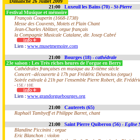
Dimanche 26 Juillet 2009
21:00
Luxeuil les Bains (70) -
St-Pierre
Festival Musique et mémoire
François Couperin (1668-1738)
Messe des Couvents, Motets et Plain Chant
Jean-Charles Ablitzer, orgue français
la Compagnie Musicale Catalane, dir. Josep Cabré
Lien :
www.musetmemoire.com
21:00
Bourges (18) -
cathédrale
23e saison : Les Très riches heures de l’orgue en Berry
Cathédrales françaises en musique au Xviième siècle
Concert –découverte à 17h par Frédéric Désenclos (orgue)
Soirée estivale à 21h par l’ensemble Pierre Robert, dir. Frédér
- 15E / 10E
Lien :
www.grandorguebourges.org
21:00
Cauterets (65)
Raphaël Tambyeff et Philippe Barret, chant
21:00
Saint Pierre Quiberon (56) -
Eglise 
Blandine Piccinini : orgue
Eric Blanchon : violon