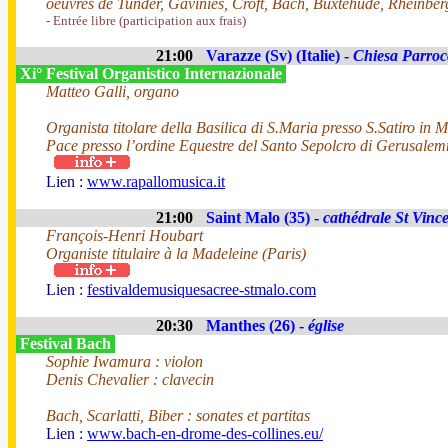
oeuvres de Tunder, Gaviniès, Croft, Bach, Buxtehude, Rheinberg
- Entrée libre (participation aux frais)
21:00
Varazze (Sv) (Italie) -
Chiesa Parrocc
Xi° Festival Organistico Internazionale
Matteo Galli, organo
Organista titolare della Basilica di S.Maria presso S.Satiro in 
Pace presso l’ordine Equestre del Santo Sepolcro di Gerusale
Lien :
www.rapallomusica.it
21:00
Saint Malo (35) -
cathédrale St Vinc
François-Henri Houbart
Organiste titulaire à la Madeleine (Paris)
Lien :
festivaldemusiquesacree-stmalo.com
20:30
Manthes (26) -
église
Festival Bach
Sophie Iwamura : violon
Denis Chevalier : clavecin
Bach, Scarlatti, Biber : sonates et partitas
Lien :
www.bach-en-drome-des-collines.eu/