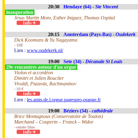
20:30
Hendaye (64) -
Ste Vincent
inauguration
Jesus Martin Moro, Esther Iniguez, Thomas Ospital
20:15
Amsterdam (Pays-Bas) -
Oudekerk
Dick Koomans & Yu Nagayama
- 10E
Lien :
www.oudekerk.nl/
19:00
Sete (34) -
Décanale St Louis
29e rencontres autour d'un orgue
Violon et accordéon
Dimitri et Julien Bouclier
Vivaldi, Piazzola, Rachmaninov
- 10 €
Lien :
les.amis.de.l.orgue.pagespro-orange.fr
19:00
Béziers (34) -
cathédrale
Brice Montagnoux (Conservatoire de Toulon)
Marchand – Couperin – Franck – Widor
- entrée libre