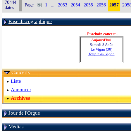
70444
Page
1
...
2053
2054
2055
2056
2057
205
dates
Base discographique
- Prochain concert -
Aujourd'hui
Samedi 8 Août
Le Vigan (30)
Temple du Vigan
Concerts
Liste
Annoncer
Archives
Jour de l'Orgue
Médias