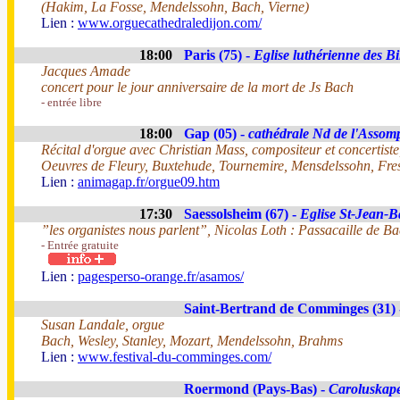
(Hakim, La Fosse, Mendelssohn, Bach, Vierne)
Lien :
www.orguecathedraledijon.com/
18:00
Paris (75) -
Eglise luthérienne des Bil
Jacques Amade
concert pour le jour anniversaire de la mort de Js Bach
- entrée libre
18:00
Gap (05) -
cathédrale Nd de l'Assom
Récital d'orgue avec Christian Mass, compositeur et concertiste
Oeuvres de Fleury, Buxtehude, Tournemire, Mensdelssohn, Fres
Lien :
animagap.fr/orgue09.htm
17:30
Saessolsheim (67) -
Eglise St-Jean-Ba
”les organistes nous parlent”, Nicolas Loth : Passacaille de B
- Entrée gratuite
Lien :
pagesperso-orange.fr/asamos/
Saint-Bertrand de Comminges (31)
Susan Landale, orgue
Bach, Wesley, Stanley, Mozart, Mendelssohn, Brahms
Lien :
www.festival-du-comminges.com/
Roermond (Pays-Bas) -
Caroluskape