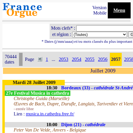
Version
Menu
Mobile
Mots clefs* :
et région :
* Dates (j/mm/aaaa) et/ou mots classés du plus importan
70444
Page
1
...
2053
2054
2055
2056
2057
205
dates
Juillet 2009
Mardi 28 Juillet 2009
18:30
Bordeaux (33) -
cathédrale St-André
27e Festival Musica in cathedra
Christophe Guida (Marseille)
Œuvres de Bach, Dupre, Durufle, Langlais, Tariverdiev et Vier
- entrée libre
Lien :
musica.in.cathedra.free.fr/
18:00
Dijon (21) -
cathédrale
Peter Van De Velde, Anvers - Belgique