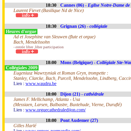
18:30
Cannes (06) -
Eglise Notre-Dame de
Laurent Fievet (Basilique Nd de Nice)
18:30
Grignan (26) -
collégiale
Heures d'orgue
Ad et Josephine van Sleuwen (flute et orgue)
Bach, Mendelssohn
- entrée libre ,libre participation
18:00
Mons (Belgique) -
Collégiale Ste-W
Collégiales 2009
Eugeniusz Wawrzyniak et Roman Gryn, trompette :
Stanley, Clarcke, Bach, Purcell, Mendelssohn, Lindberg, Cacci
Lien :
www.waudru.be
18:00
Dijon (21) -
cathédrale
James F. Mellichamp, Atlanta - Usa
(Messiaen, Larsen, Balbastre, Buxtehude, Vierne, Duruflé)
Lien :
www.orguecathedraledijon.com/
18:00
Pont Audemer (27)
Gilles Harlé
Lien :
www.orgues-normandie.com/