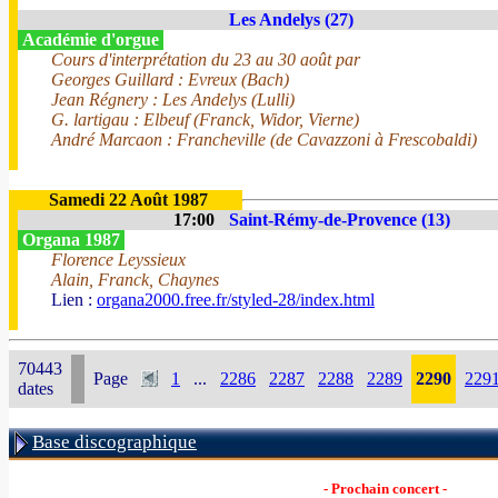
Les Andelys (27)
Académie d'orgue
Cours d'interprétation du 23 au 30 août par
Georges Guillard : Evreux (Bach)
Jean Régnery : Les Andelys (Lulli)
G. lartigau : Elbeuf (Franck, Widor, Vierne)
André Marcaon : Francheville (de Cavazzoni à Frescobaldi)
Samedi 22 Août 1987
17:00
Saint-Rémy-de-Provence (13)
Organa 1987
Florence Leyssieux
Alain, Franck, Chaynes
Lien :
organa2000.free.fr/styled-28/index.html
70443
Page
1
...
2286
2287
2288
2289
2290
229
dates
Base discographique
- Prochain concert -