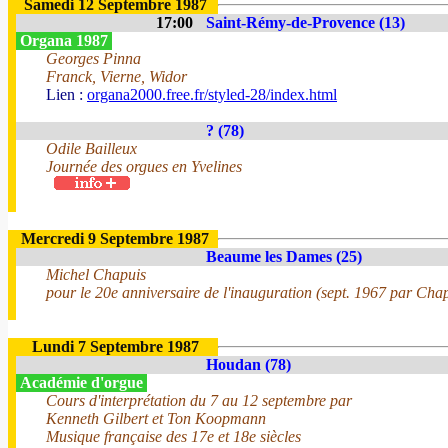
Samedi 12 Septembre 1987
17:00
Saint-Rémy-de-Provence (13)
Organa 1987
Georges Pinna
Franck, Vierne, Widor
Lien :
organa2000.free.fr/styled-28/index.html
? (78)
Odile Bailleux
Journée des orgues en Yvelines
Mercredi 9 Septembre 1987
Beaume les Dames (25)
Michel Chapuis
pour le 20e anniversaire de l'inauguration (sept. 1967 par Cha
Lundi 7 Septembre 1987
Houdan (78)
Académie d'orgue
Cours d'interprétation du 7 au 12 septembre par
Kenneth Gilbert et Ton Koopmann
Musique française des 17e et 18e siècles