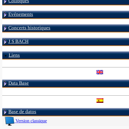
Colloques
Evénements
Concerts historiques
J S BACH
Liens
Data Base
Base de datos
Version classique