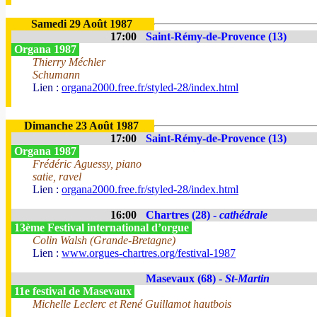
Samedi 29 Août 1987
17:00
Saint-Rémy-de-Provence (13)
Organa 1987
Thierry Méchler
Schumann
Lien :
organa2000.free.fr/styled-28/index.html
Dimanche 23 Août 1987
17:00
Saint-Rémy-de-Provence (13)
Organa 1987
Frédéric Aguessy, piano
satie, ravel
Lien :
organa2000.free.fr/styled-28/index.html
16:00
Chartres (28) -
cathédrale
13ème Festival international d’orgue
Colin Walsh (Grande-Bretagne)
Lien :
www.orgues-chartres.org/festival-1987
Masevaux (68) -
St-Martin
11e festival de Masevaux
Michelle Leclerc et René Guillamot hautbois