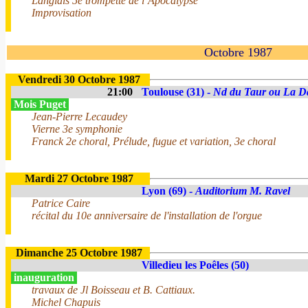
Langlais 5e trompette de l’Apocalypse
Improvisation
Octobre 1987
Vendredi 30 Octobre 1987
21:00
Toulouse (31) -
Nd du Taur ou La D
Mois Puget
Jean-Pierre Lecaudey
Vierne 3e symphonie
Franck 2e choral, Prélude, fugue et variation, 3e choral
Mardi 27 Octobre 1987
Lyon (69) -
Auditorium M. Ravel
Patrice Caire
récital du 10e anniversaire de l'installation de l'orgue
Dimanche 25 Octobre 1987
Villedieu les Poêles (50)
inauguration
travaux de Jl Boisseau et B. Cattiaux.
Michel Chapuis