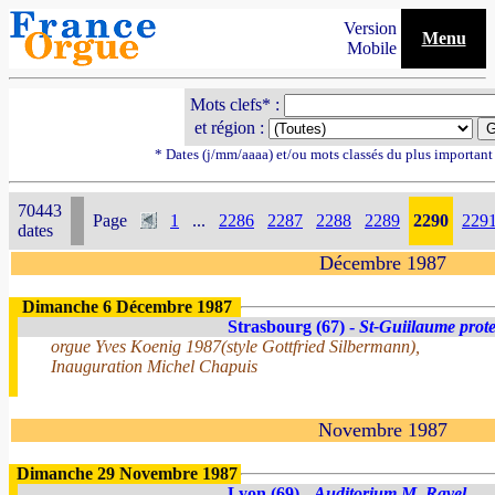
Version
Menu
Mobile
Mots clefs* :
et région :
* Dates (j/mm/aaaa) et/ou mots classés du plus importan
70443
Page
1
...
2286
2287
2288
2289
2290
229
dates
Décembre 1987
Dimanche 6 Décembre 1987
Strasbourg (67) -
St-Guiilaume prote
orgue Yves Koenig 1987(style Gottfried Silbermann),
Inauguration Michel Chapuis
Novembre 1987
Dimanche 29 Novembre 1987
Lyon (69) -
Auditorium M. Ravel