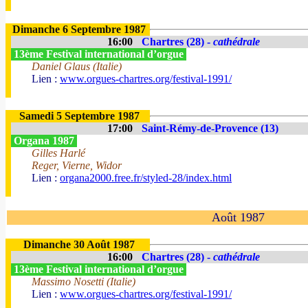
Dimanche 6 Septembre 1987
16:00
Chartres (28) -
cathédrale
13ème Festival international d’orgue
Daniel Glaus (Italie)
Lien :
www.orgues-chartres.org/festival-1991/
Samedi 5 Septembre 1987
17:00
Saint-Rémy-de-Provence (13)
Organa 1987
Gilles Harlé
Reger, Vierne, Widor
Lien :
organa2000.free.fr/styled-28/index.html
Août 1987
Dimanche 30 Août 1987
16:00
Chartres (28) -
cathédrale
13ème Festival international d’orgue
Massimo Nosetti (Italie)
Lien :
www.orgues-chartres.org/festival-1991/