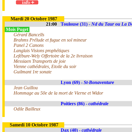
Mardi 20 Octobre 1987
21:00
Toulouse (31) -
Nd du Taur ou La D
Mois Puget
Gérard Bancells
Brahms Prélude et fugue en sol mineur
Panel 2 Canons
Langlais Visions prophétiques
Lefébure-Wely Offertoire de la 2e livraison
Messiaen Transports de joie
Vienne cathédrales, Etoile du soir
Guilmant 1re sonate
Lyon (69) -
St-Bonaventure
Jean Guillou
Hommage au 50e de la mort de Vierne et Widor
Poitiers (86) -
cathédrale
Odile Bailleux
Samedi 10 Octobre 1987
Dax (40) -
cathédrale