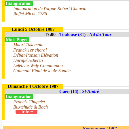
Inauguration
Inauguration de l'orgue Robert Chauvin
Buffet Micot, 1786.
Lundi 5 Octobre 1987
17:00
Toulouse (31) -
Nd du Taur
Mois Puget
Maori Takemata
Franck 1er choral
Débat-Ponsan Elévation
Duruflé Scherzo
Lefebvre-Wely Communion
Guilmant Final de la 4e Sonate
Dimanche 4 Octobre 1987
Caen (14) -
St-André
Inauguration
Francis Chapelet
Buxtehude & Bach
Septembre 1987