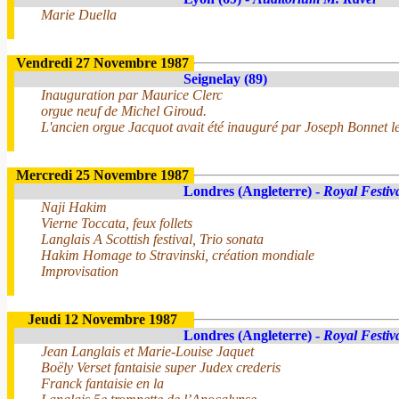
Marie Duella
Vendredi 27 Novembre 1987
Seignelay (89)
Inauguration par Maurice Clerc
orgue neuf de Michel Giroud.
L'ancien orgue Jacquot avait été inauguré par Joseph Bonnet l
Mercredi 25 Novembre 1987
Londres (Angleterre) -
Royal Festiv
Naji Hakim
Vierne Toccata, feux follets
Langlais A Scottish festival, Trio sonata
Hakim Homage to Stravinski, création mondiale
Improvisation
Jeudi 12 Novembre 1987
Londres (Angleterre) -
Royal Festiv
Jean Langlais et Marie-Louise Jaquet
Boëly Verset fantaisie super Judex crederis
Franck fantaisie en la