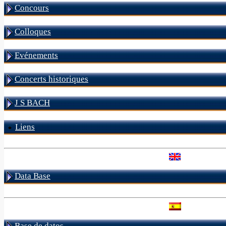
Concours
Colloques
Evénements
Concerts historiques
J S BACH
Liens
Data Base
Base de datos