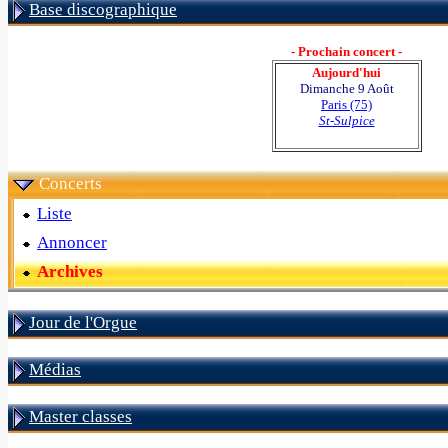
Base discographique
- Prochain concert -
Aujourd'hui
Dimanche 9 Août
Paris (75)
St-Sulpice
Concerts
Liste
Annoncer
Archives
Jour de l'Orgue
Médias
Master classes