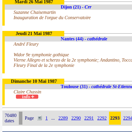
Mardi 26 Mai 1987
Dijon (21) -
Crr
Suzanne Chaisemartin
Inauguration de l'orgue du Conservatoire
Jeudi 21 Mai 1987
Nantes (44) -
cathédrale
André Fleury
Widor 9e symphonie gothique
Vierne Allegro et scherzo de la 2e symphonie; Andantino, Tocc
Fleury Final de la 2e symphonie
Dimanche 10 Mai 1987
Toulouse (31) -
cathédrale St-Etienn
Claire Chassin
70480
Page
1
...
2289
2290
2291
2292
2293
229
dates