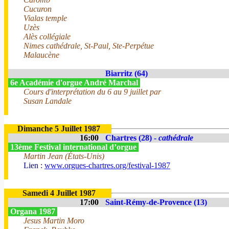
Cucuron
Vialas temple
Uzès
Alès collégiale
Nimes cathédrale, St-Paul, Ste-Perpétue
Malaucène
Biarritz (64)
6e Académie d'orgue André Marchal
Cours d'interprétation du 6 au 9 juillet par
Susan Landale
Dimanche 5 Juillet 1987
16:00
Chartres (28) -
cathédrale
13ème Festival international d’orgue
Martin Jean (États-Unis)
Lien :
www.orgues-chartres.org/festival-1987
Samedi 4 Juillet 1987
17:00
Saint-Rémy-de-Provence (13)
Organa 1987
Jesus Martin Moro