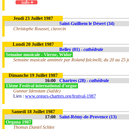
Jeudi 23 Juillet 1987
Saint-Guilhem le Désert (34)
Christophe Rousset, clavecin
Lundi 20 Juillet 1987
Belley (01) -
cathédrale
Semaine musicale - Vierne, Widor
Semaine musicale annimée par Roland falcinelli, du 20 au 25 jui
Dimanche 19 Juillet 1987
16:00
Chartres (28) -
cathédrale
13ème Festival international d’orgue
Gunnar Idenstam (Suède)
Lien :
www.orgues-chartres.org/festival-1987
Samedi 18 Juillet 1987
17:00
Saint-Rémy-de-Provence (13)
Organa 1987
Thomas Daniel Schlee