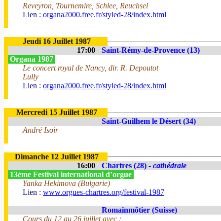
Reveyron, Tournemire, Schlee, Reuchsel
Lien :
organa2000.free.fr/styled-28/index.html
Jeudi 16 Juillet 1987
17:00
Saint-Rémy-de-Provence (13)
Organa 1987
Le concert royal de Nancy, dir. R. Depoutot
Lully
Lien :
organa2000.free.fr/styled-28/index.html
Mercredi 15 Juillet 1987
Saint-Guilhem le Désert (34)
André Isoir
Dimanche 12 Juillet 1987
16:00
Chartres (28) -
cathédrale
13ème Festival international d’orgue
Yanka Hekimova (Bulgarie)
Lien :
www.orgues-chartres.org/festival-1987
Romainmôtier (Suisse)
Cours du 12 au 26 juillet avec :