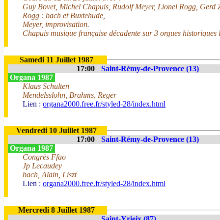
Guy Bovet, Michel Chapuis, Rudolf Meyer, Lionel Rogg, Gerd 
Rogg : bach et Buxtehude,
Meyer, improvisation.
Chapuis musique française décadente sur 3 orgues historiques l
Samedi 11 Juillet 1987
17:00
Saint-Rémy-de-Provence (13)
Organa 1987
Klaus Schulten
Mendelsslohn, Brahms, Reger
Lien :
organa2000.free.fr/styled-28/index.html
Vendredi 10 Juillet 1987
17:00
Saint-Rémy-de-Provence (13)
Organa 1987
Congrès Ffao
Jp Lecaudey
bach, Alain, Liszt
Lien :
organa2000.free.fr/styled-28/index.html
Mercredi 8 Juillet 1987
Saint-Yrieix (87)