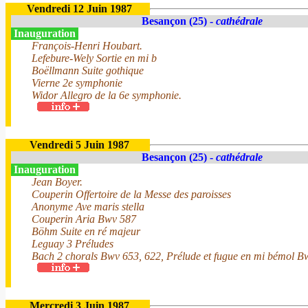
Vendredi 12 Juin 1987
Besançon (25) -
cathédrale
Inauguration
François-Henri Houbart.
Lefebure-Wely Sortie en mi b
Boëllmann Suite gothique
Vierne 2e symphonie
Widor Allegro de la 6e symphonie.
Vendredi 5 Juin 1987
Besançon (25) -
cathédrale
Inauguration
Jean Boyer.
Couperin Offertoire de la Messe des paroisses
Anonyme Ave maris stella
Couperin Aria Bwv 587
Böhm Suite en ré majeur
Leguay 3 Préludes
Bach 2 chorals Bwv 653, 622, Prélude et fugue en mi bémol B
Mercredi 3 Juin 1987