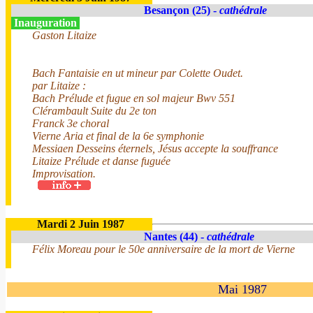
Besançon (25) -
cathédrale
Inauguration
Gaston Litaize
Bach Fantaisie en ut mineur par Colette Oudet.
par Litaize :
Bach Prélude et fugue en sol majeur Bwv 551
Clérambault Suite du 2e ton
Franck 3e choral
Vierne Aria et final de la 6e symphonie
Messiaen Desseins éternels, Jésus accepte la souffrance
Litaize Prélude et danse fuguée
Improvisation.
Mardi 2 Juin 1987
Nantes (44) -
cathédrale
Félix Moreau pour le 50e anniversaire de la mort de Vierne
Mai 1987