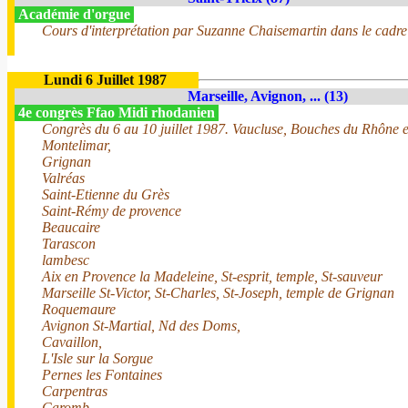
Académie d'orgue
Cours d'interprétation par Suzanne Chaisemartin dans le cadre du
Lundi 6 Juillet 1987
Marseille, Avignon, ... (13)
4e congrès Ffao Midi rhodanien
Congrès du 6 au 10 juillet 1987. Vaucluse, Bouches du Rhône 
Montelimar,
Grignan
Valréas
Saint-Etienne du Grès
Saint-Rémy de provence
Beaucaire
Tarascon
lambesc
Aix en Provence la Madeleine, St-esprit, temple, St-sauveur
Marseille St-Victor, St-Charles, St-Joseph, temple de Grignan
Roquemaure
Avignon St-Martial, Nd des Doms,
Cavaillon,
L'Isle sur la Sorgue
Pernes les Fontaines
Carpentras
Caromb