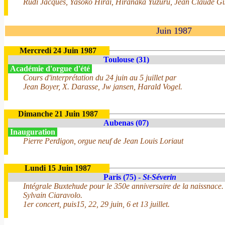
Rudi Jacques, Yasoko Hirai, Hiranaka Yuzuru, Jean Claude Gu
Juin 1987
Mercredi 24 Juin 1987
Toulouse (31)
Académie d'orgue d'été
Cours d'interprétation du 24 juin au 5 juillet par
Jean Boyer, X. Darasse, Jw jansen, Harald Vogel.
Dimanche 21 Juin 1987
Aubenas (07)
Inauguration
Pierre Perdigon, orgue neuf de Jean Louis Loriaut
Lundi 15 Juin 1987
Paris (75) -
St-Séverin
Intégrale Buxtehude pour le 350e anniversaire de la naissnace.
Sylvain Ciaravolo.
1er concert, puis15, 22, 29 juin, 6 et 13 juillet.