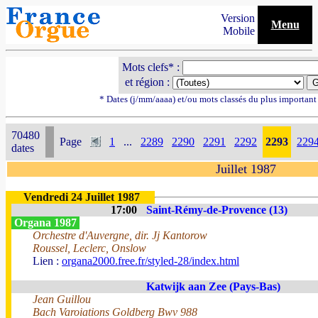
Version
Menu
Mobile
Mots clefs* :
et région :
* Dates (j/mm/aaaa) et/ou mots classés du plus importan
70480
Page
1
...
2289
2290
2291
2292
2293
229
dates
Juillet 1987
Vendredi 24 Juillet 1987
17:00
Saint-Rémy-de-Provence (13)
Organa 1987
Orchestre d'Auvergne, dir. Jj Kantorow
Roussel, Leclerc, Onslow
Lien :
organa2000.free.fr/styled-28/index.html
Katwijk aan Zee (Pays-Bas)
Jean Guillou
Bach Varoiations Goldberg Bwv 988