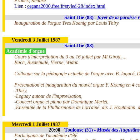
Franck, Reubke
Lien :
organa2000.free.fr/styled-28/index.html
Saint-Dié (88) -
foyer de la paroisse 
Inauguration de l'orgue Yves Koenig par Louis Thiry
Vendredi 3 Juillet 1987
Saint-Dié (88)
Académie d'orgue
Cours d'interprétation du 3 au 16 juillet par Ml Girod, ...
Bach, Buxtehude, Vierne, Widor.
Colloque sur la pédagogie actuelle de l'orgue avec B. lagacé, D. 
Présentation et inauguration du nouvel orgue Y. Koenig en 4 co
-Thiry,
-Leguay autour de l'improvisation,
-Concert orgue et piano par Dominique Merlet,
-Ensemble de la Philharmonie de Lorraine, dir. J. Houtmann, 
Mercredi 1 Juillet 1987
20:00
Toulouse (31) -
Musée des Augustins
Participants de l'académie d'été