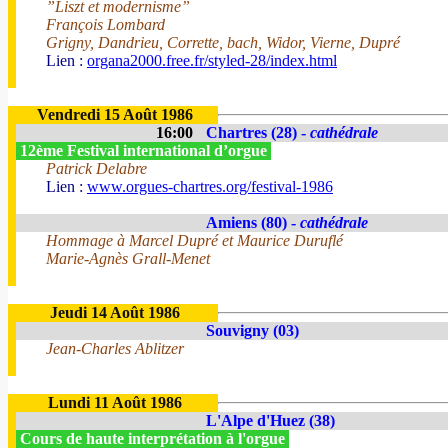
”Liszt et modernisme”
François Lombard
Grigny, Dandrieu, Corrette, bach, Widor, Vierne, Dupré
Lien :
organa2000.free.fr/styled-28/index.html
Vendredi 15 Août 1986
16:00
Chartres (28) -
cathédrale
12ème Festival international d’orgue
Patrick Delabre
Lien :
www.orgues-chartres.org/festival-1986
Amiens (80) -
cathédrale
Hommage à Marcel Dupré et Maurice Duruflé
Marie-Agnès Grall-Menet
Jeudi 14 Août 1986
Souvigny (03)
Jean-Charles Ablitzer
Lundi 11 Août 1986
L'Alpe d'Huez (38)
Cours de haute interprétation à l'orgue