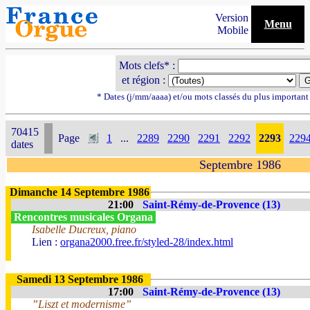
Version
Menu
Mobile
Mots clefs* :
et région :
* Dates (j/mm/aaaa) et/ou mots classés du plus importan
70415
Page
1
...
2289
2290
2291
2292
2293
229
dates
Septembre 1986
Dimanche 14 Septembre 1986
21:00
Saint-Rémy-de-Provence (13)
Rencontres musicales Organa
Isabelle Ducreux, piano
Lien :
organa2000.free.fr/styled-28/index.html
Samedi 13 Septembre 1986
17:00
Saint-Rémy-de-Provence (13)
”Liszt et modernisme”