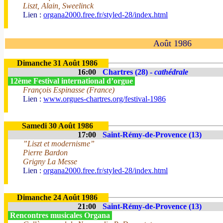
Liszt, Alain, Sweelinck
Lien :
organa2000.free.fr/styled-28/index.html
Août 1986
Dimanche 31 Août 1986
16:00
Chartres (28) -
cathédrale
12ème Festival international d’orgue
François Espinasse (France)
Lien :
www.orgues-chartres.org/festival-1986
Samedi 30 Août 1986
17:00
Saint-Rémy-de-Provence (13)
”Liszt et modernisme”
Pierre Bardon
Grigny La Messe
Lien :
organa2000.free.fr/styled-28/index.html
Dimanche 24 Août 1986
21:00
Saint-Rémy-de-Provence (13)
Rencontres musicales Organa