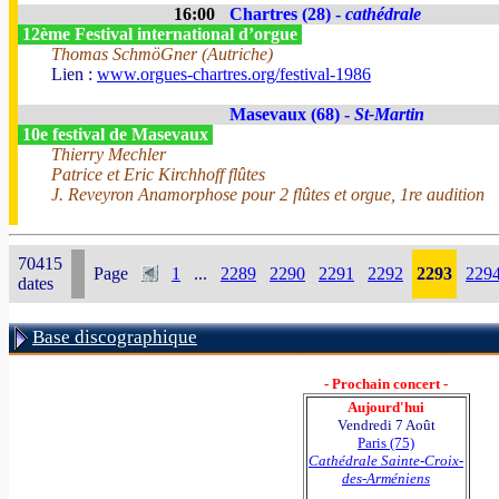
16:00
Chartres (28) -
cathédrale
12ème Festival international d’orgue
Thomas SchmöGner (Autriche)
Lien :
www.orgues-chartres.org/festival-1986
Masevaux (68) -
St-Martin
10e festival de Masevaux
Thierry Mechler
Patrice et Eric Kirchhoff flûtes
J. Reveyron Anamorphose pour 2 flûtes et orgue, 1re audition
70415
Page
1
...
2289
2290
2291
2292
2293
229
dates
Base discographique
- Prochain concert -
Aujourd'hui
Vendredi 7 Août
Paris (75)
Cathédrale Sainte-Croix-
des-Arméniens