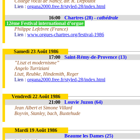
Collège vocal de Nancy, dir. R. Depoutot
Lien :
organa2000.free.fr/styled-28/index.html
16:00
Chartres (28) -
cathédrale
12ème Festival international d’orgue
Philippe Lefebvre (France)
Lien :
www.orgues-chartres.org/festival-1986
Samedi 23 Août 1986
17:00
Saint-Rémy-de-Provence (13)
”Liszt et modernisme”
Angelo Turriziani
Liszt, Reubke, Hindemith, Reger
Lien :
organa2000.free.fr/styled-28/index.html
Vendredi 22 Août 1986
21:00
Louvie Juzon (64)
Jean Albert et Simone Villard
Boyvin, Stanley, bach, Buxtehude
Mardi 19 Août 1986
Beaume les Dames (25)