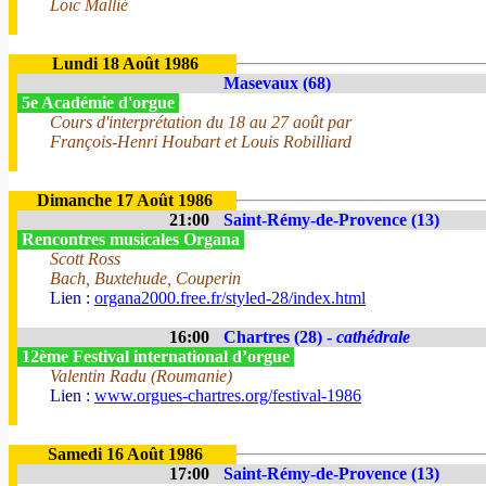
Loïc Mallié
Lundi 18 Août 1986
Masevaux (68)
5e Académie d'orgue
Cours d'interprétation du 18 au 27 août par
François-Henri Houbart et Louis Robilliard
Dimanche 17 Août 1986
21:00
Saint-Rémy-de-Provence (13)
Rencontres musicales Organa
Scott Ross
Bach, Buxtehude, Couperin
Lien :
organa2000.free.fr/styled-28/index.html
16:00
Chartres (28) -
cathédrale
12ème Festival international d’orgue
Valentin Radu (Roumanie)
Lien :
www.orgues-chartres.org/festival-1986
Samedi 16 Août 1986
17:00
Saint-Rémy-de-Provence (13)