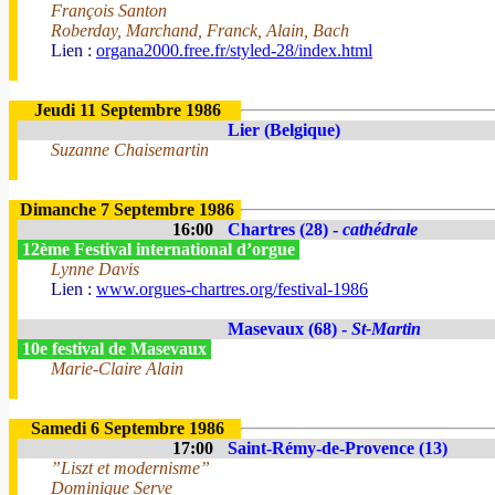
François Santon
Roberday, Marchand, Franck, Alain, Bach
Lien :
organa2000.free.fr/styled-28/index.html
Jeudi 11 Septembre 1986
Lier (Belgique)
Suzanne Chaisemartin
Dimanche 7 Septembre 1986
16:00
Chartres (28) -
cathédrale
12ème Festival international d’orgue
Lynne Davis
Lien :
www.orgues-chartres.org/festival-1986
Masevaux (68) -
St-Martin
10e festival de Masevaux
Marie-Claire Alain
Samedi 6 Septembre 1986
17:00
Saint-Rémy-de-Provence (13)
”Liszt et modernisme”
Dominique Serve