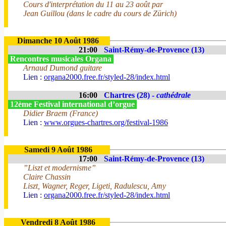
Cours d'interprétation du 11 au 23 août par
Jean Guillou (dans le cadre du cours de Zürich)
Dimanche 10 Août 1986
21:00
Saint-Rémy-de-Provence (13)
Rencontres musicales Organa
Arnaud Dumond guitare
Lien :
organa2000.free.fr/styled-28/index.html
16:00
Chartres (28) -
cathédrale
12ème Festival international d’orgue
Didier Braem (France)
Lien :
www.orgues-chartres.org/festival-1986
Samedi 9 Août 1986
17:00
Saint-Rémy-de-Provence (13)
”Liszt et modernisme”
Claire Chassin
Liszt, Wagner, Reger, Ligeti, Radulescu, Amy
Lien :
organa2000.free.fr/styled-28/index.html
Vendredi 8 Août 1986