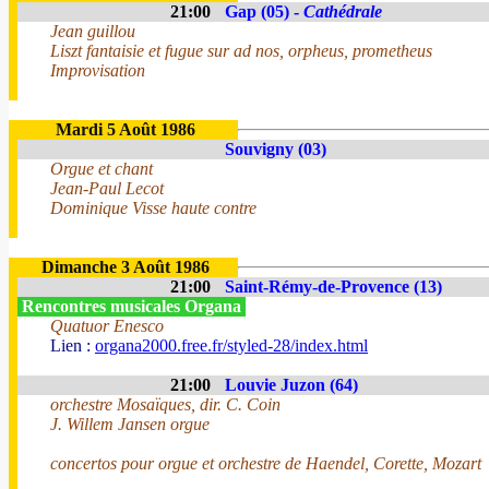
21:00
Gap (05) -
Cathédrale
Jean guillou
Liszt fantaisie et fugue sur ad nos, orpheus, prometheus
Improvisation
Mardi 5 Août 1986
Souvigny (03)
Orgue et chant
Jean-Paul Lecot
Dominique Visse haute contre
Dimanche 3 Août 1986
21:00
Saint-Rémy-de-Provence (13)
Rencontres musicales Organa
Quatuor Enesco
Lien :
organa2000.free.fr/styled-28/index.html
21:00
Louvie Juzon (64)
orchestre Mosaïques, dir. C. Coin
J. Willem Jansen orgue
concertos pour orgue et orchestre de Haendel, Corette, Mozart