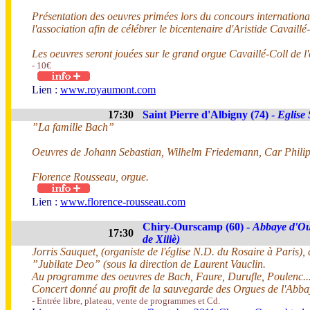
Présentation des oeuvres primées lors du concours internationa
l'association afin de célébrer le bicentenaire d'Aristide Cavaill
Les oeuvres seront jouées sur le grand orgue Cavaillé-Coll de
- 10€
Lien :
www.royaumont.com
17:30
Saint Pierre d'Albigny (74) -
Eglise 
”La famille Bach”
Oeuvres de Johann Sebastian, Wilhelm Friedemann, Car Phili
Florence Rousseau, orgue.
Lien :
www.florence-rousseau.com
Chiry-Ourscamp (60) -
Abbaye d'Ou
17:30
de Xiiiè)
Jorris Sauquet, (organiste de l'église N.D. du Rosaire à Paris
”Jubilate Deo” (sous la direction de Laurent Vauclin.
Au programme des oeuvres de Bach, Faure, Durufle, Poulenc..
Concert donné au profit de la sauvegarde des Orgues de l'Abba
- Entrée libre, plateau, vente de programmes et Cd.