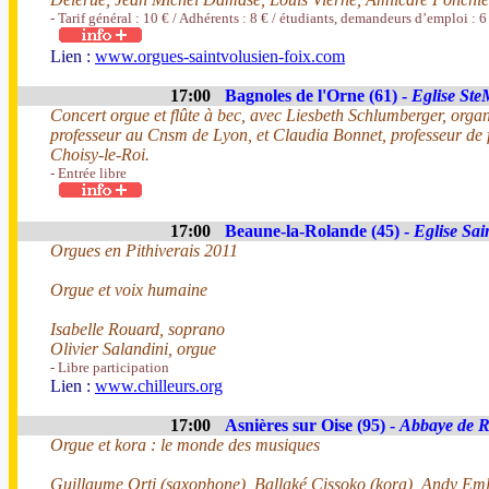
- Tarif général : 10 € / Adhérents : 8 € / étudiants, demandeurs d’emploi : 6
Lien :
www.orgues-saintvolusien-foix.com
17:00
Bagnoles de l'Orne (61) -
Eglise Ste
Concert orgue et flûte à bec, avec Liesbeth Schlumberger, organi
professeur au Cnsm de Lyon, et Claudia Bonnet, professeur de 
Choisy-le-Roi.
- Entrée libre
17:00
Beaune-la-Rolande (45) -
Eglise Sai
Orgues en Pithiverais 2011
Orgue et voix humaine
Isabelle Rouard, soprano
Olivier Salandini, orgue
- Libre participation
Lien :
www.chilleurs.org
17:00
Asnières sur Oise (95) -
Abbaye de 
Orgue et kora : le monde des musiques
Guillaume Orti (saxophone), Ballaké Cissoko (kora), Andy Eml