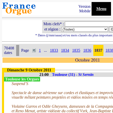
Version
Menu
Mobile
Mots clefs* :
et région :
* Dates (j/mm/aaaa) et/ou mots classés du plus importan
70408
Page
1
...
1833
1834
1835
1836
1837
183
dates
Octobre 2011
Dimanche 9 Octobre 2011
21:00
Toulouse (31) -
St Sernin
Toulouse les Orgues
Suspend’S
Spectacle de danse aérienne sur cordes et élastiques et improvi
visuelle mêlant peintures projetées et vidéos mixées en temps rée
Violaine Garros et Odile Gheysens, danseuses de la Compagnie 
et Reno Menat, artiste vidéaste du collectif Vsrk, Jean-Baptiste