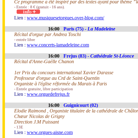
Ce programme a été inspiré par des textes ayant pour thème ”l
- Entrée : 8 € (gratuit - 16 ans).
Lien :
www.musiquesetorgues.over-blog.com/
16:00
Paris (75) -
La Madeleine
Récital d'orgue par Andrea Toschi
- entrée libre
Lien :
www.concerts-lamadeleine.com
16:00
Frejus (83) -
Cathédrale St-Léonce
Récital d'Anne-Gaëlle Chanon
1er Prix du concours international Xavier Darasse
Professeur d'orgue au Crd de Saint-Quentin
Organiste à l'église réformée du Marais à Paris
- Entrée gratuite, libre participation
Lien :
www.orguedefrejus.fr
16:00
Guignicourt (02)
Elodie Raimond , Organiste titulaire de la cathédrale de Châ
Chœur Nicolas de Grigny
Direction J.M Puissant
- 13E
Lien :
www.orgues-aisne.com