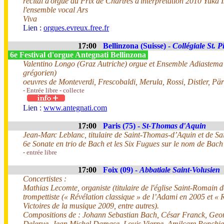
récital d'orgue du Prix de Chartres d'interprétation 2010 Yuka 
l'ensemble vocal Ars
Viva
Lien :
orgues.evreux.free.fr
17:00
Bellinzona (Suisse) -
Collégiale St. P
6e Festival d'orgue Antegnati Bellinzona
Valentino Longo (Graz Autriche) orgue et Ensemble Adiastema 
grégorien)
oeuvres de Monteverdi, Frescobaldi, Merula, Rossi, Distler, Pär
- Entrée libre - collecte
Lien :
www.antegnati.com
17:00
Paris (75) -
St-Thomas d'Aquin
Jean-Marc Leblanc, titulaire de Saint-Thomas-d’Aquin et de Sa
6e Sonate en trio de Bach et les Six Fugues sur le nom de Bac
- entrée libre
17:00
Foix (09) -
Abbatiale Saint-Volusien
Concertistes :
Mathias Lecomte, organiste (titulaire de l'église Saint-Romain 
trompettiste (« Révélation classique » de l’Adami en 2005 et « R
Victoires de la musique 2009, entre autres).
Compositions de : Johann Sebastian Bach, César Franck, Geo
Delerue, Jean Michel Damase, Louis Vierne, Amilcare Ponchiel