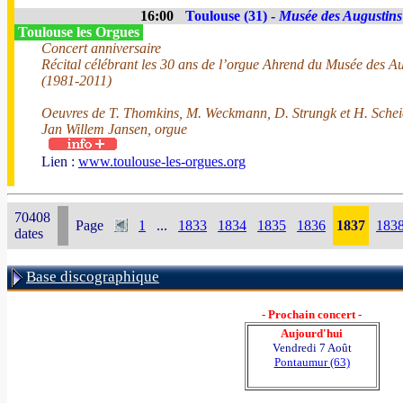
16:00
Toulouse (31) -
Musée des Augustins
Toulouse les Orgues
Concert anniversaire
Récital célébrant les 30 ans de l’orgue Ahrend du Musée des A
(1981-2011)
Oeuvres de T. Thomkins, M. Weckmann, D. Strungk et H. Sch
Jan Willem Jansen, orgue
Lien :
www.toulouse-les-orgues.org
70408
Page
1
...
1833
1834
1835
1836
1837
183
dates
Base discographique
- Prochain concert -
Aujourd'hui
Vendredi 7 Août
Pontaumur (63)