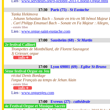
Lien :
www.serviteurs.org/9-octobre-2011-Choeur-Orgue.html
17:30
Paris (75) -
St Eustache
Yanka Hekimova
. Johann Sebastian Bach – Sonate en trio en Mi bémol Majeur 
. Carl Philipp Emanuel Bach – Sonate en Fa Majeur : Allegro, 
- entrée libre
Lien :
www.orgue-saint-eustache.com
17:00
Sausheim (68) -
St Martin
2e festival Callinet
Trompettes de Montbéliard, dir Florent Sauvageot
Jj Griesser, orgue
17:00
Lyon 69001 (69) -
Eglise St-Bruno
5ème festival Orgue en Jeu
récital Denis Bordage
l'orgue Français au temps de Jehan Alain
- entrée libre
Lien :
www.orguenjeu.com
17:00
Evreux (27) -
cathédrale
4e Festival Orgue et Musique Sacrée