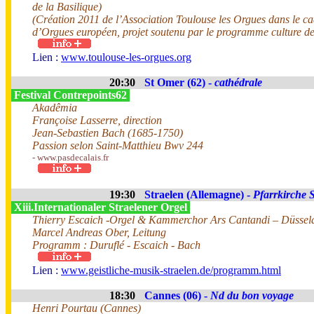
de la Basilique)
(Création 2011 de l’Association Toulouse les Orgues dans le ca
d’Orgues européen, projet soutenu par le programme culture d
Lien :
www.toulouse-les-orgues.org
20:30
St Omer (62) -
cathédrale
Festival Contrepoints62
Akadêmia
Françoise Lasserre, direction
Jean-Sebastien Bach (1685-1750)
Passion selon Saint-Matthieu Bwv 244
- www.pasdecalais.fr
19:30
Straelen (Allemagne) -
Pfarrkirche S
Xiii.Internationaler Straelener Orgel
Thierry Escaich -Orgel & Kammerchor Ars Cantandi – Düssel
Marcel Andreas Ober, Leitung
Programm : Duruflé - Escaich - Bach
Lien :
www.geistliche-musik-straelen.de/programm.html
18:30
Cannes (06) -
Nd du bon voyage
Henri Pourtau (Cannes)