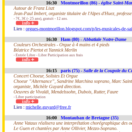
16:30
Montmorillon (86) -
église Saint-Mar
Autour de Franz Liszt
Jean-Paul Imbert, organiste titulaire de l'Alpes d'Huez, profes
- 7€, 3€ (- 25 ans), gratuit - 12 ans.
Lien :
orgues-montmorillon.blogspot.com/p/les-musicales-de-sai
16:30
Ham (80) -
Abbatiale Notre-Dame
Couleurs Orchestrales - Orgue à 4 mains et 4 pieds
Béatrice Piertot et Yannick Merlin
- Entrée Libre - Libre Participation aux frais
16:15
paris (75) -
Salle de la Coupole du C
Concert Choeur, Solistes Et Orgue
Choeur ”Alternance”, Sandrine Marchina soprano, Marc Sain
organiste, Michèle Guyard direction.
Oeuvres de Vivaldi, Mendelssohn, Dubois, Rutter, Faure
- Libre participation
Lien :
michelle.guyard@free.fr
16:00
Montauban de Bretagne (35)
Anne Vataux réalisera une interprétation chorégraphique des o
Le Guen et chantées par Anne Ollivier, Mezzo-Soprano.