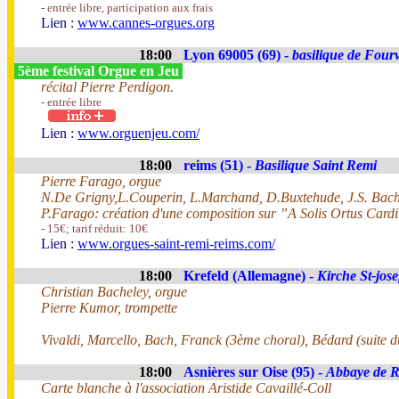
- entrée libre, participation aux frais
Lien :
www.cannes-orgues.org
18:00
Lyon 69005 (69) -
basilique de Fourv
5ème festival Orgue en Jeu
récital Pierre Perdigon.
- entrée libre
Lien :
www.orguenjeu.com/
18:00
reims (51) -
Basilique Saint Remi
Pierre Farago, orgue
N.De Grigny,L.Couperin, L.Marchand, D.Buxtehude, J.S. Bach,
P.Farago: création d'une composition sur ”A Solis Ortus Car
- 15€; tarif réduit: 10€
Lien :
www.orgues-saint-remi-reims.com/
18:00
Krefeld (Allemagne) -
Kirche St-jose
Christian Bacheley, orgue
Pierre Kumor, trompette
Vivaldi, Marcello, Bach, Franck (3ème choral), Bédard (suite du
18:00
Asnières sur Oise (95) -
Abbaye de 
Carte blanche à l'association Aristide Cavaillé-Coll