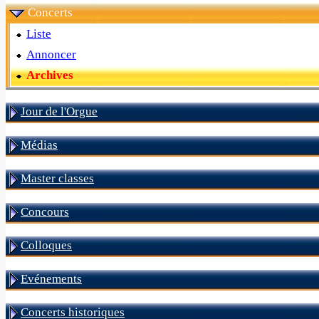
Concerts
Liste
Annoncer
Archives
Jour de l'Orgue
Médias
Master classes
Concours
Colloques
Evénements
Concerts historiques