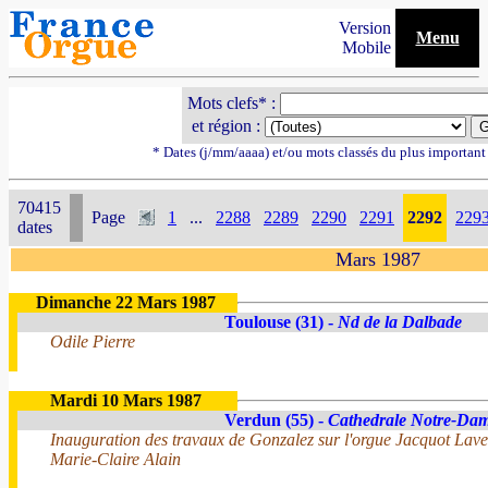
Version
Menu
Mobile
Mots clefs* :
et région :
* Dates (j/mm/aaaa) et/ou mots classés du plus importan
70415
Page
1
...
2288
2289
2290
2291
2292
229
dates
Mars 1987
Dimanche 22 Mars 1987
Toulouse (31) -
Nd de la Dalbade
Odile Pierre
Mardi 10 Mars 1987
Verdun (55) -
Cathedrale Notre-Da
Inauguration des travaux de Gonzalez sur l'orgue Jacquot Lav
Marie-Claire Alain