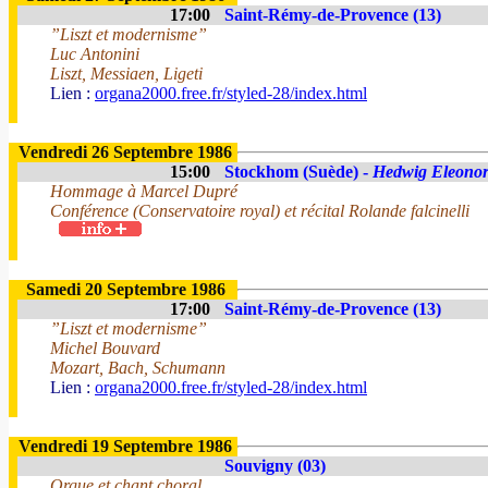
17:00
Saint-Rémy-de-Provence (13)
”Liszt et modernisme”
Luc Antonini
Liszt, Messiaen, Ligeti
Lien :
organa2000.free.fr/styled-28/index.html
Vendredi 26 Septembre 1986
15:00
Stockhom (Suède) -
Hedwig Eleonor
Hommage à Marcel Dupré
Conférence (Conservatoire royal) et récital Rolande falcinelli
Samedi 20 Septembre 1986
17:00
Saint-Rémy-de-Provence (13)
”Liszt et modernisme”
Michel Bouvard
Mozart, Bach, Schumann
Lien :
organa2000.free.fr/styled-28/index.html
Vendredi 19 Septembre 1986
Souvigny (03)
Orgue et chant choral