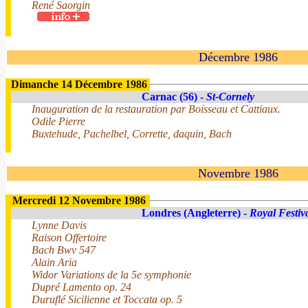
René Saorgin
Décembre 1986
Dimanche 14 Décembre 1986
Carnac (56) -
St-Cornely
Inauguration de la restauration par Boisseau et Cattiaux.
Odile Pierre
Buxtehude, Pachelbel, Corrette, daquin, Bach
Novembre 1986
Mercredi 12 Novembre 1986
Londres (Angleterre) -
Royal Festiv
Lynne Davis
Raison Offertoire
Bach Bwv 547
Alain Aria
Widor Variations de la 5e symphonie
Dupré Lamento op. 24
Duruflé Sicilienne et Toccata op. 5