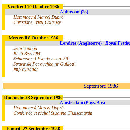
Vendredi 10 Octobre 1986
Aubusson (23)
Hommage à Marcel Dupré
Christiane Trieu-Colleney
Mercredi 8 Octobre 1986
Londres (Angleterre) -
Royal Festiv
Jean Guillou
Bach Bwv 594
Schumann 4 Esquisses op. 58
Stravinski Petrouchka (tr Guillou)
Improvisation
Septembre 1986
Dimanche 28 Septembre 1986
Amsterdam (Pays-Bas)
Hommage à Marcel Dupré
Conférnce et récital Suzanne Chaisemartin
Samedi 27 Septembre 1986