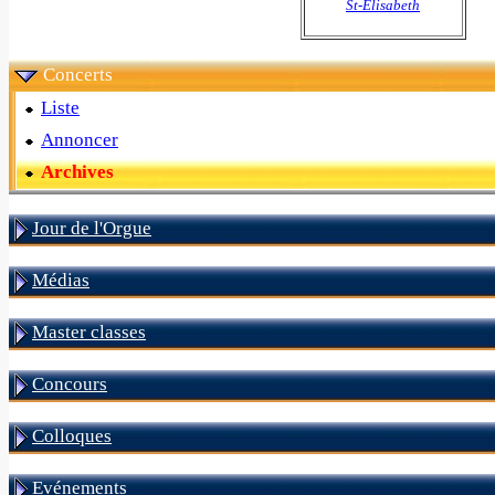
St-Elisabeth
Concerts
Liste
Annoncer
Archives
Jour de l'Orgue
Médias
Master classes
Concours
Colloques
Evénements