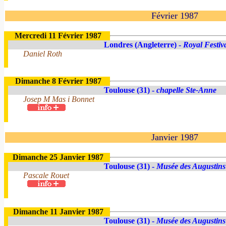
Février 1987
Mercredi 11 Février 1987
Londres (Angleterre) -
Royal Festiv
Daniel Roth
Dimanche 8 Février 1987
Toulouse (31) -
chapelle Ste-Anne
Josep M Mas i Bonnet
Janvier 1987
Dimanche 25 Janvier 1987
Toulouse (31) -
Musée des Augustins
Pascale Rouet
Dimanche 11 Janvier 1987
Toulouse (31) -
Musée des Augustins