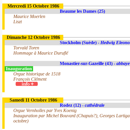
Mercredi 15 Octobre 1986
Beaume les Dames (25)
Maurice Moerlen
Liszt
Dimanche 12 Octobre 1986
Stockholm (Suède) -
Hedwig Eleono
Torvald Toren
Hommage à Maurice Duruflé
Monastier-sur-Gazeille (43) -
abbaye
Inauguration
Orgue historique de 1518
François Clément
Samedi 11 Octobre 1986
Rodez (12) -
cathédrale
Orgue Vernholles par Yves Koenig
Inauguration par Michel Bouvard (Chapuis?), Georges Lartigau
octobre)