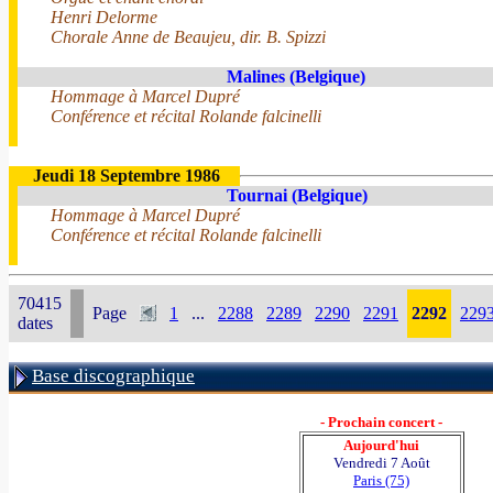
Henri Delorme
Chorale Anne de Beaujeu, dir. B. Spizzi
Malines (Belgique)
Hommage à Marcel Dupré
Conférence et récital Rolande falcinelli
Jeudi 18 Septembre 1986
Tournai (Belgique)
Hommage à Marcel Dupré
Conférence et récital Rolande falcinelli
70415
Page
1
...
2288
2289
2290
2291
2292
229
dates
Base discographique
- Prochain concert -
Aujourd'hui
Vendredi 7 Août
Paris (75)