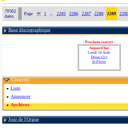
70562
Page
1
...
2285
2286
2287
2288
2289
229
dates
Base discographique
- Prochain concert -
Aujourd'hui
Lundi 10 Août
Dijon (21)
St-Pierre
Concerts
Liste
Annoncer
Archives
Jour de l'Orgue