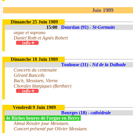
Juin 1989
Dimanche 25 Juin 1989
15:00
Dourdan (91) -
St-Germain
orgue et soprano
Daniel Roth et Agnès Robert
Dimanche 18 Juin 1989
Toulouse (31) -
Nd de la Dalbade
Concerts du centenaire
Gérard Bancells
Bach, Messiaen, Vierne
Chorales liturgiques (Berthier)
Vendredi 9 Juin 1989
Bourges (18) -
cathédrale
4e Riches heures de l'orgue en Berry
Almut Rössler joue Messiaen.
Concert présenté par Olivier Messiaen.