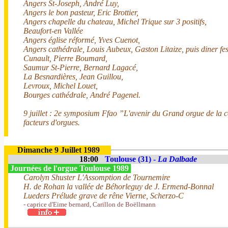
Angers St-Joseph, André Luy,
Angers le bon pasteur, Eric Brottier,
Angers chapelle du chateau, Michel Trique sur 3 positifs,
Beaufort-en Vallée
Angers église réformé, Yves Cuenot,
Angers cathédrale, Louis Aubeux, Gaston Litaize, puis diner fest
Cunault, Pierre Boumard,
Saumur St-Pierre, Bernard Lagacé,
La Besnardières, Jean Guillou,
Levroux, Michel Louet,
Bourges cathédrale, André Pagenel.
9 juillet : 2e symposium Ffao ”L'avenir du Grand orgue de la 
facteurs d'orgues.
Dimanche 9 Juillet 1989
18:00
Toulouse (31) -
La Dalbade
Journées de l'orgue Toulouse 1989
Carolyn Shuster L'Assomption de Tournemire
H. de Rohan la vallée de Béhorleguy de J. Ermend-Bonnal
Lueders Prélude grave de rêne Vierne, Scherzo-C
- caprice d'Eime bernard, Carillon de Boëllmann