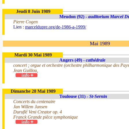
Jeudi 8 Juin 1989
Meudon (92) -
auditorium Marcel D
Pierre Cogen
Lien :
marceldupre.org/de-1986-a-1999/
Mai 1989
Mardi 30 Mai 1989
Angers (49) -
cathédrale
concert ; orgue et orchestre (orchestre philharmonique des Pays 
Jean Guillou,
Dimanche 28 Mai 1989
Toulouse (31) -
St-Sernin
Concerts du centenaire
Jan Willem Jansen
Duruflé Veni Creator op. 4
Franck Grande pièce symphonique