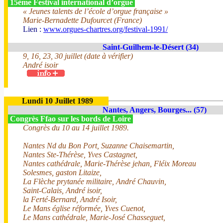
15ème Festival international d’orgue
« Jeunes talents de l’école d’orgue française »
Marie-Bernadette Dufourcet (France)
Lien :
www.orgues-chartres.org/festival-1991/
Saint-Guilhem-le-Désert (34)
9, 16, 23, 30 juillet (date à vérifier)
André isoir
Lundi 10 Juillet 1989
Nantes, Angers, Bourges... (57)
Congrès Ffao sur les bords de Loire
Congrès du 10 au 14 juillet 1989.
Nantes Nd du Bon Port, Suzanne Chaisemartin,
Nantes Ste-Thérèse, Yves Castagnet,
Nantes cathédrale, Marie-Thérèse jehan, Fléix Moreau
Solesmes, gaston Litaize,
La Flèche prytanée militaire, André Chauvin,
Saint-Calais, André isoir,
la Ferté-Bernard, André Isoir,
Le Mans église réformée, Yves Cuenot,
Le Mans cathédrale, Marie-José Chasseguet,