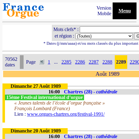
Version
Menu
Mobile
Mots clefs* :
et région :
* Dates (j/mm/aaaa) et/ou mots classés du plus importan
70562
Page
1
...
2285
2286
2287
2288
2289
229
dates
Août 1989
Dimanche 27 Août 1989
16:00
Chartres (28) -
cathédrale
15ème Festival international d’orgue
« Jeunes talents de l’école d’orgue française »
François Lombard (France)
Lien :
www.orgues-chartres.org/festival-1991/
Dimanche 20 Août 1989
16:00
Chartres (28) -
cathédrale