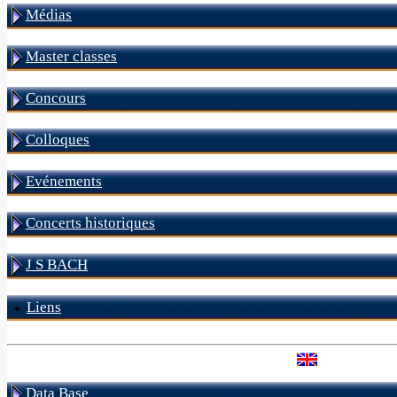
Médias
Master classes
Concours
Colloques
Evénements
Concerts historiques
J S BACH
Liens
Data Base